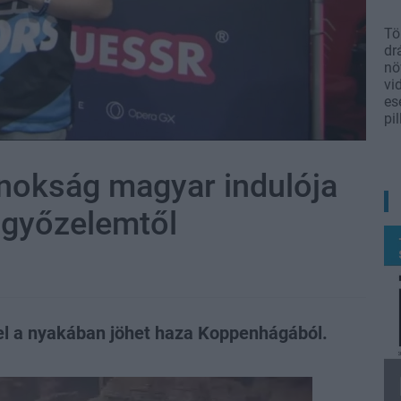
Tö
dr
nö
vi
es
pi
nokság magyar indulója
a győzelemtől
el a nyakában jöhet haza Koppenhágából.