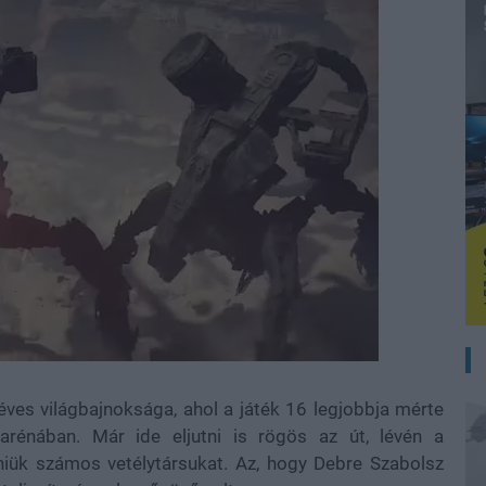
ves világbajnoksága, ahol a játék 16 legjobbja mérte
rénában. Már ide eljutni is rögös az út, lévén a
eniük számos vetélytársukat. Az, hogy Debre Szabolsz