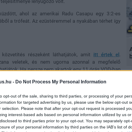
i teljesítménye lenyűgöző volt.
üzdött, ahol az amerikai Radu Casapu egy 3:2-es
éből a trófeát. Az ezüstéremmel a nyakában térhet így
A
közvetítés részeként láthatjátok, amit
itt értek el
.
zana veletek, és nem ugorna azonnal a megfelelő
áthatjátok. Ha persze nem akartok egy 11 órás VOD-ban
gyatkozhattok.
us.hu -
Do Not Process My Personal Information
to opt-out of the sale, sharing to third parties, or processing of your per
formation for targeted advertising by us, please use the below opt-out s
r selection. Please note that after your opt-out request is processed y
eing interest-based ads based on personal information utilized by us or
disclosed to third parties prior to your opt-out. You may separately opt-
losure of your personal information by third parties on the IAB’s list of