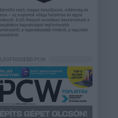
bbmillió néző, magas összdíjazás, vidámság és
áma – az e-sportok világa hatalmas és egyre
vekszik. A GS #esport rovatában beszámolunk a
deojátékos bajnokságok legfontosabb
eményeiről, a legérdekesebb hírekről, a legszebb
llanatokról.
LEGFRISSEBB PCW