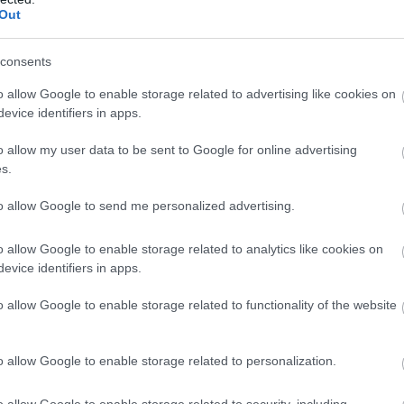
Out
en nem jön szembe GSO-n vagy a social médiában.
 neked a legjobbakat,
iratkozz fel hírlevelünkre!
consents
o allow Google to enable storage related to advertising like cookies on
evice identifiers in apps.
smertem és azt elfogadom.
o allow my user data to be sent to Google for online advertising
s.
liratkozom
to allow Google to send me personalized advertising.
o allow Google to enable storage related to analytics like cookies on
evice identifiers in apps.
b hangulata – Jön a második forduló! (X)
o allow Google to enable storage related to functionality of the website
sorozat.
o allow Google to enable storage related to personalization.
o allow Google to enable storage related to security, including