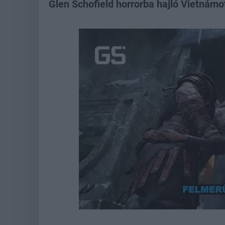
Glen Schofield horrorba hajló Vietnámo
Loaded
:
Unmute
21.86%