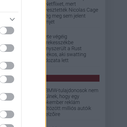
a Netflixet, mert
elvesztették Nicolas Cage
még meg sem jelent
filmjét
Élete végéig
kerekesszékbe
kényszerült a Rust
játékos, aki swatting
áldozata lett
PCW HÍREK
A BMW-tulajdonosok nem
örülnek, hogy egy
Pókember reklám
költözött milliós autóik
kijelzőire