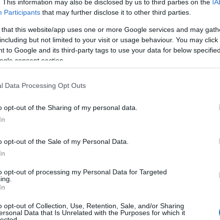
. This information may also be disclosed by us to third parties on the
IA
Participants
that may further disclose it to other third parties.
 that this website/app uses one or more Google services and may gath
including but not limited to your visit or usage behaviour. You may click 
 to Google and its third-party tags to use your data for below specifi
ogle consent section.
l Data Processing Opt Outs
o opt-out of the Sharing of my personal data.
In
o opt-out of the Sale of my Personal Data.
In
ő helyet a svédországi EMEA (Európa, Közel-Kelet és
to opt-out of processing my Personal Data for Targeted
t, a tavalyi világbajnokot is elverte.
ing.
In
o opt-out of Collection, Use, Retention, Sale, and/or Sharing
ersonal Data that Is Unrelated with the Purposes for which it
lected.