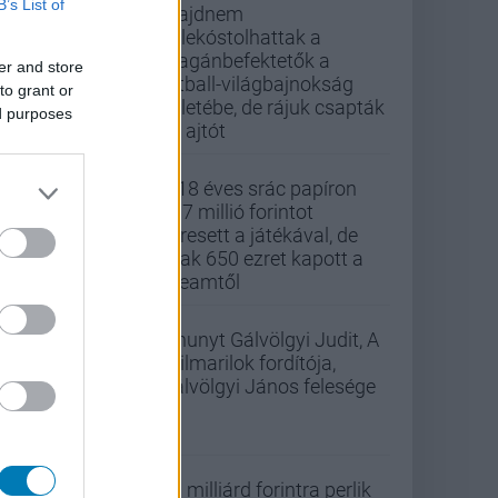
B’s List of
Majdnem
belekóstolhattak a
magánbefektetők a
er and store
futball-világbajnokság
to grant or
üzletébe, de rájuk csapták
ed purposes
az ajtót
A 18 éves srác papíron
437 millió forintot
keresett a játékával, de
csak 650 ezret kapott a
Steamtől
Elhunyt Gálvölgyi Judit, A
szilmarilok fordítója,
Gálvölgyi János felesége
33 milliárd forintra perlik