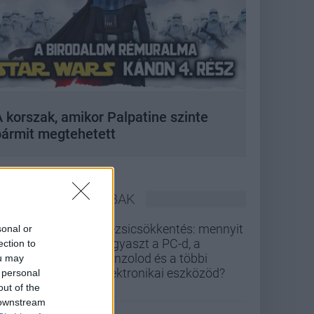
 korszak, amikor Palpatine szinte
bármit megtehetett
LEGOLVASOTTABBAK
Rezsicsökkentés: mennyit
sonal or
fogyaszt a PC-d, a
ection to
konzolod és a többi
ou may
elektronikai eszközöd?
 personal
out of the
 downstream