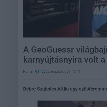
A GeoGuessr világbaj
karnyújtásnyira volt 
Hunter_GS
|
2025 augusztus 31. 15:41
Debre Szabolcs Attila egy ezüstéremm