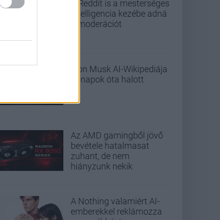
A Reddit is a mesterséges
intelligencia kezébe adná
a moderációt
Elon Musk AI-Wikipediája
hónapok óta halott
Az AMD gamingből jövő
bevétele hatalmasat
zuhant, de nem
hiányzunk nekik
A Nothing valamiért AI-
emberekkel reklámozza