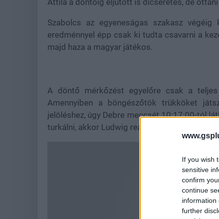
Attila a döntőig eljutott is dicséretes, de ottan
Szabolcs az egyeneságas szakasz végéig k
eredménnyel épp csak ki tudta csavarni a kez
majd haza a magyar játékos.
A döntő mérkőzést egyelőre csak a teljes 
Amennyiben a böngészőtök trükköket játs
jelöléshez, úgy Debre meccsét 10:17:00-tól l
turkálni, akkor Ludwig reakció videójára is ha
www.gspl
If you wish 
sensitive in
confirm you
continue se
information 
further disc