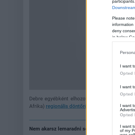
participants
Downstream 
Please note
information 
deny consent
in below Go
Persona
I want t
Opted 
I want t
Opted 
Debre egyébként elhozott egy szezonális els
I want 
Afrika)
regionális döntőről
. Ott a francia Blinky
Advertis
Opted 
I want t
Nem akarsz lemaradni semmiről?
of my P
was col