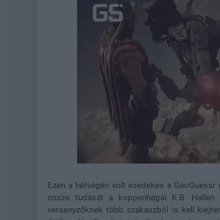
Loaded
:
Unmute
44.57%
Ezen a hétvégén volt esedékes a GeoGuessr é
össze tudását a koppenhágai K.B. Hallen a
versenyzőknek több szakaszból is kell kiejt