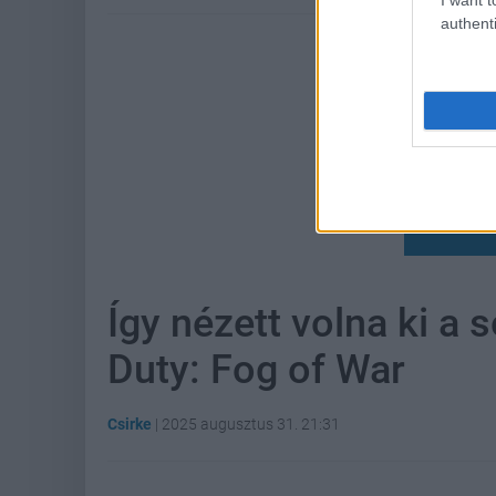
authenti
Hoz
Így nézett volna ki a 
Duty: Fog of War
Csirke
|
2025 augusztus 31. 21:31