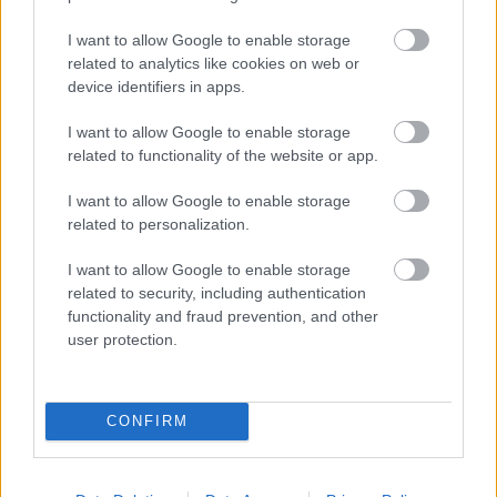
most a szokásosnál sokkal barátságosabb áron teheti
I want to allow Google to enable storage
meg.
related to analytics like cookies on web or
device identifiers in apps.
I want to allow Google to enable storage
A Warhammer-rajongók nem csak a fantasy vonalon
related to functionality of the website or app.
kapnak kóstolót, mert a
Warhammer 40,000:
I want to allow Google to enable storage
Battlesector
is ingyenesen játszható, ráadásul a Steam
related to personalization.
oldala szerint egészen május 28-ig. Ez viszont már egy
másik műfaj, a körökre osztott taktikai játékok
I want to allow Google to enable storage
képviselője a negyvenegyedik évezred komor világában,
related to security, including authentication
functionality and fraud prevention, and other
ahol sereget építünk, hősöket küldünk harcba, és
user protection.
kemény ütközetekben próbáljuk bedarálni az ellenfelet. A
Battlesector jelenleg 70 százalékos kedvezménnyel fut a
Steamen, és a frissítések, valamint DLC-k miatt most
CONFIRM
különösen jó pillanat belenézni azoknak, akik eddig csak
kerülgették.