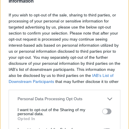
Hozzászólások
Information
If you wish to opt-out of the sale, sharing to third parties, or
processing of your personal or sensitive information for
Négy remek játékot nyúzhatsz
targeted advertising by us, please use the below opt-out
section to confirm your selection. Please note that after your
teljesen ingyen a hétvégén a
opt-out request is processed you may continue seeing
interest-based ads based on personal information utilized by
Steamen
us or personal information disclosed to third parties prior to
your opt-out. You may separately opt-out of the further
disclosure of your personal information by third parties on the
Csirke
|
2026 május 22. 20:30
IAB’s list of downstream participants. This information may
also be disclosed by us to third parties on the
IAB’s List of
Downstream Participants
that may further disclose it to other
Stratégia, kooperatív káosz és taktikai kaland
third parties.
is vár benneteket.
Please note that this website/app uses one or more Google
Personal Data Processing Opt Outs
services and may gather and store information including but
Loaded
:
Unmute
not limited to your visit or usage behaviour. You may click to
I want to opt-out of the Sharing of my
80.09%
personal data.
grant or deny consent to Google and its third-party tags to
Opted In
A Steam mostani hétvégéjén több nagyobb és kisebb
use your data for below specified purposes in below Google
consent section.