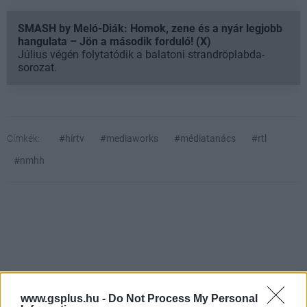
SMASH by Meló-Diák: Homok, zene és a nyár legjobb
hangulata – Jön a második forduló! (X)
Július végén folytatódik a balatoni strandröplabda-
sorozat.
Címkék:
#hírtv
#mediaworks
#médiatanács
#rtl
#nmhh
www.gsplus.hu -
Do Not Process My Personal