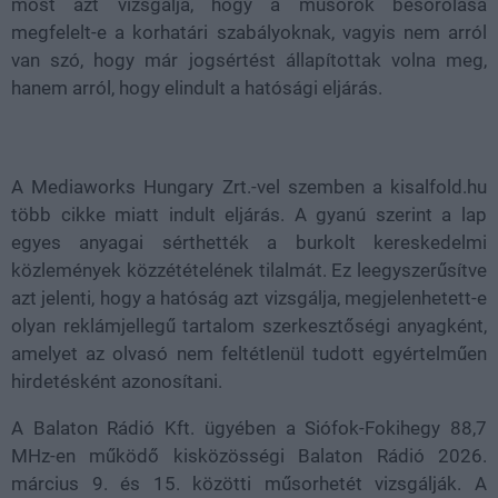
most azt vizsgálja, hogy a műsorok besorolása
megfelelt-e a korhatári szabályoknak, vagyis nem arról
van szó, hogy már jogsértést állapítottak volna meg,
hanem arról, hogy elindult a hatósági eljárás.
A Mediaworks Hungary Zrt.-vel szemben a kisalfold.hu
több cikke miatt indult eljárás. A gyanú szerint a lap
egyes anyagai sérthették a burkolt kereskedelmi
közlemények közzétételének tilalmát. Ez leegyszerűsítve
azt jelenti, hogy a hatóság azt vizsgálja, megjelenhetett-e
olyan reklámjellegű tartalom szerkesztőségi anyagként,
amelyet az olvasó nem feltétlenül tudott egyértelműen
hirdetésként azonosítani.
A Balaton Rádió Kft. ügyében a Siófok-Fokihegy 88,7
MHz-en működő kisközösségi Balaton Rádió 2026.
március 9. és 15. közötti műsorhetét vizsgálják. A