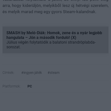
arra, hogy kiderüljön, melyikből lesz új hétvégi szerelem,
és melyik marad meg egy gyors Steam-kalandnak.
SMASH by Meló-Diák: Homok, zene és a nyár legjobb
hangulata – Jön a második forduló! (X)
Július végén folytatódik a balatoni strandröplabda-
sorozat.
Címkék:
#ingyen játék
#steam
Platformok:
PC