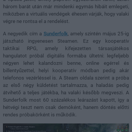
három barát után már mindenki egymás hibáit emlegeti,
miközben a virtuális vendégek éhesen várják, hogy valaki
végre ne rontsa el a rendelést.
A negyedik cím a
Sunderfolk
, amely szintén május 25-ig
játszható ingyenesen Steamen. Ez egy kooperatív
taktikai RPG, amely kifejezetten társasjátékos
hangulatot próbál digitális formába ültetni: legfeljebb
négyen lehet kalandozni benne, online egérrel és
billentyűzettel, helyi kooperatív módban pedig akár
telefonos vezérléssel is. A Steam oldala szerint a próba
az első négy küldetést tartalmazza, a haladás pedig
átvihető a teljes játékba, ha valaki később megveszi. A
Sunderfolk most 60 százalékos leárazást kapott, így a
hétvégi teszt nem csak demóként, hanem döntés előtti
rendes próbakörként is működik.