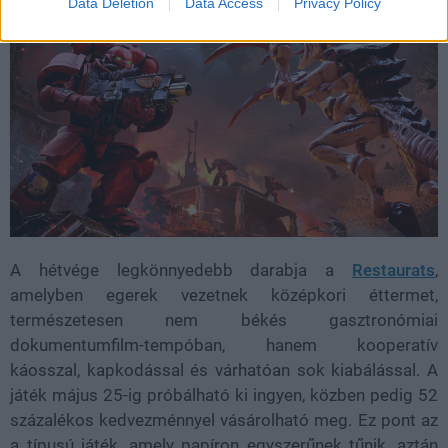
Data Deletion
Data Access
Privacy Policy
A hétvége legkönnyedebb darabja a
Restaurats
,
amelyben egerek vezetnek középkori éttermet,
természetesen nem békés gasztronómiai
dokumentumfilm-tempóban, hanem kooperatív
káosszal, kapkodással és várhatóan sok kiabálással. A
játék május 25-ig próbálható ki ingyen, közben pedig 52
százalékos kedvezménnyel vásárolható meg. Ez pont az
a típusú játék, amely papíron egyszerűnek tűnik, aztán