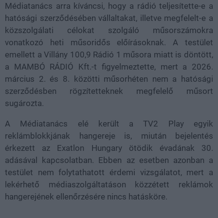
Médiatanács arra kíváncsi, hogy a rádió teljesítette-e a
hatósági szerződésében vállaltakat, illetve megfelelt-e a
közszolgálati célokat szolgáló műsorszámokra
vonatkozó heti műsoridős előírásoknak. A testület
emellett a Villány 100,9 Rádió 1 műsora miatt is döntött,
a MAMBÓ RÁDIÓ Kft.-t figyelmeztette, mert a 2026.
március 2. és 8. közötti műsorhéten nem a hatósági
szerződésben rögzítetteknek megfelelő műsort
sugározta.
A Médiatanács elé került a TV2 Play egyik
reklámblokkjának hangereje is, miután bejelentés
érkezett az Exatlon Hungary ötödik évadának 30.
adásával kapcsolatban. Ebben az esetben azonban a
testület nem folytathatott érdemi vizsgálatot, mert a
lekérhető médiaszolgáltatáson közzétett reklámok
hangerejének ellenőrzésére nincs hatásköre.