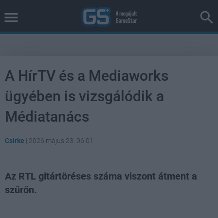
A HírTV és a Mediaworks
ügyében is vizsgálódik a
Médiatanács
Csirke
|
2026 május 23. 06:01
Az RTL gitártöréses száma viszont átment a
szűrőn.
Loaded
:
Unmute
100.00%