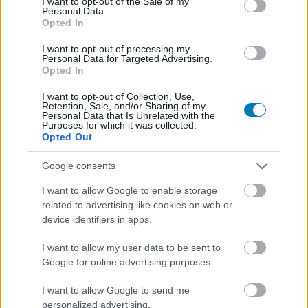
játékot is ki lehet próbálni fizetés nélkül, de érdemes
I want to opt-out of the Sale of my
Personal Data.
rögtön az elején tisztázni a lényeget, mégpedig azt, hogy
Opted In
ezek nem örökre bezsákolható ajándékok, hanem
I want to opt-out of processing my
időkorlátos ingyenes próbakörök. Aki viszont amúgy is
Personal Data for Targeted Advertising.
keresett valamit a hétvégére, annak most elég jó a
Opted In
felhozatal, mert a kínálatban ott van a Total War:
I want to opt-out of Collection, Use,
Warhammer III, a Warhammer 40,000: Battlesector, a
Retention, Sale, and/or Sharing of my
Personal Data that Is Unrelated with the
Restaurats és a Sunderfolk is.
Purposes for which it was collected.
Opted Out
A legnagyobb név egyértelműen a
Total War:
Warhammer III,
Google consents
amelyet május 25-ig lehet ingyenesen
játszani Steamen. A Creative Assembly grandiózus
I want to allow Google to enable storage
fantasy stratégiája nem kifejezetten az a játék, amit két
related to advertising like cookies on web or
óra alatt ki lehet pipálni, de egy hosszabb hétvége már
device identifiers in apps.
bőven elég arra, hogy az ember eldöntse, akar-e elveszni
I want to allow my user data to be sent to
a hatalmas kampánytérképek, démoni seregek, frakciók
Google for online advertising purposes.
és végeláthatatlan háborúk között. A játék ráadásul
most 85 százalékos kedvezményt is kapott, az akció
I want to allow Google to send me
pedig május 28-ig tart, vagyis aki a próba után folytatná,
personalized advertising.