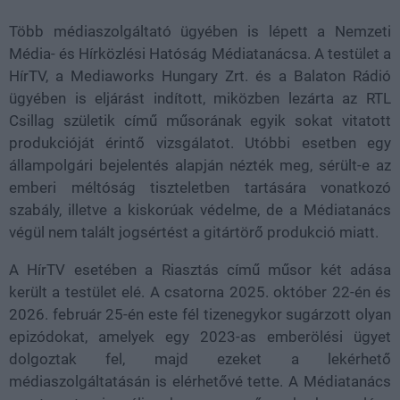
Több médiaszolgáltató ügyében is lépett a Nemzeti
Média- és Hírközlési Hatóság Médiatanácsa. A testület a
HírTV, a Mediaworks Hungary Zrt. és a Balaton Rádió
ügyében is eljárást indított, miközben lezárta az RTL
Csillag születik című műsorának egyik sokat vitatott
produkcióját érintő vizsgálatot. Utóbbi esetben egy
állampolgári bejelentés alapján nézték meg, sérült-e az
emberi méltóság tiszteletben tartására vonatkozó
szabály, illetve a kiskorúak védelme, de a Médiatanács
végül nem talált jogsértést a gitártörő produkció miatt.
A HírTV esetében a Riasztás című műsor két adása
került a testület elé. A csatorna 2025. október 22-én és
2026. február 25-én este fél tizenegykor sugárzott olyan
epizódokat, amelyek egy 2023-as emberölési ügyet
dolgoztak fel, majd ezeket a lekérhető
médiaszolgáltatásán is elérhetővé tette. A Médiatanács