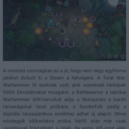
A mostani csomagban az a jó, hogy nem négy egyforma
játékot dobott ki a Steam a hétvégére. A Total War:
Warhammer III azoknak szól, akik szeretnek térképek
fölött birodalmakat mozgatni, a Battlesector a taktikai
Warhammer 40K-harcokat adja, a Restaurats a baráti
társaságokat teszi próbára, a Sunderfolk pedig a
digitális társasjátékos estékhez adhat új alapot. Mivel
mindegyik időkorlátos próba, hétfő után már csak
vásárlással folytatható a játék, de ennyi idő pont elég