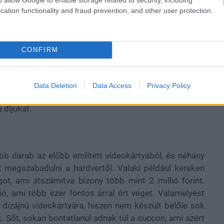
cation functionality and fraud prevention, and other user protection.
CONFIRM
jából megszületett a GeForce RTX 2080 Ti Cyberpunk
iből jó néhány darabot szét is osztottak a rajongók
Data Deletion
Data Access
Privacy Policy
adásul úgy tűnik, hogy a szerencsés nyertesek között
 díjukat.
öbb darab az előbb említett videokártyából, és néhány
 megszabadulni a hardvertől. Valaki például kereken
ot, ami átszámítva bizony több mint 2 millió forint.
ó, ami több ezer fontos árral ért véget. Valamelyest
 dizájnú videokártyára, hiszen nem készült belőle sok
t. Sőt, sokan bontatlanul adnak túl a cuccon, ami azért