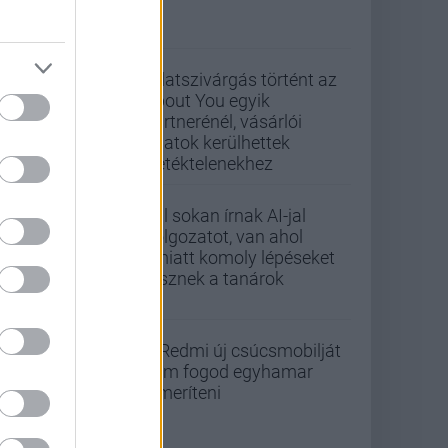
Adatszivárgás történt az
About You egyik
partnerénél, vásárlói
adatok kerülhettek
illetéktelenekhez
Túl sokan írnak AI-jal
dolgozatot, van ahol
emiatt komoly lépéseket
tesznek a tanárok
A Redmi új csúcsmobilját
nem fogod egyhamar
lemeríteni