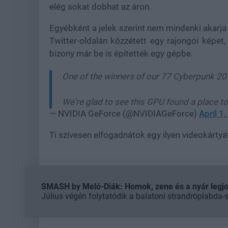
elég sokat dobhat az áron.
Egyébként a jelek szerint nem mindenki akarja p
Twitter-oldalán közzétett egy rajongói képet
bizony már be is építették egy gépbe.
One of the winners of our 77 Cyberpunk 20
We're glad to see this GPU found a place t
— NVIDIA GeForce (@NVIDIAGeForce)
April 1
Ti szívesen elfogadnátok egy ilyen videokártyá
SMASH by Meló-Diák: Homok, zene és a nyár legjob
Július végén folytatódik a balatoni strandröplabda-