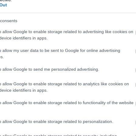
Out
consents
o allow Google to enable storage related to advertising like cookies on
evice identifiers in apps.
zetni a limitált számban gyártott hardverért.
o allow my user data to be sent to Google for online advertising
s.
to allow Google to send me personalized advertising.
o allow Google to enable storage related to analytics like cookies on
evice identifiers in apps.
o allow Google to enable storage related to functionality of the website
o allow Google to enable storage related to personalization.
o allow Google to enable storage related to security, including