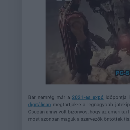
Loaded
:
Unmute
38.26%
Bár nemrég már a
2021-es expó
időpontja i
digitálisan
megtartják-e a legnagyobb játéki
Csupán annyi volt bizonyos, hogy az amerikai
most azonban maguk a szervezők öntöttek tiszt