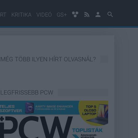
RT
KRITIKA
VIDEÓ
GS+
MÉG TÖBB ILYEN HÍRT OLVASNÁL?
LEGFRISSEBB PCW