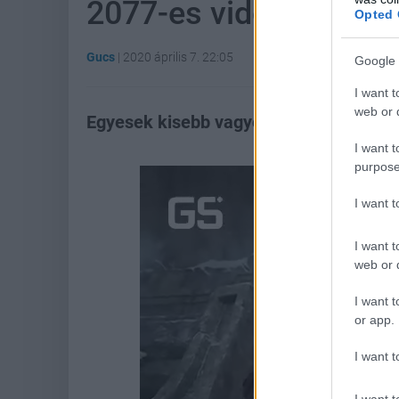
2077-es videokártyák
Opted 
Gucs
|
2020 április 7. 22:05
Google 
I want t
web or d
Egyesek kisebb vagyonokat képesek kifi
I want t
purpose
I want 
I want t
web or d
I want t
or app.
I want t
I want t