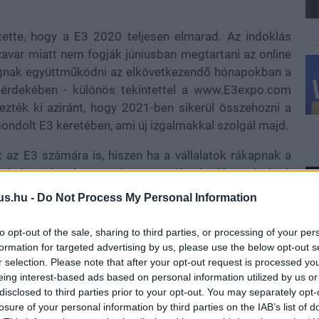
ette, hogy a E3 2020 teljesen elmarad. Az indoklás
 zavar miatt nem fogják júniusban megtartani az online
 fognak együttműködni az elkövetkezendő hónapokban a
 érdekében - különös tekintettel a www.E3expo.com
ezték ki aziránt, hogy 2021-ben sikerül összehozni a
gondolt E3 keretében, ami új izgalmakkal szolgál majd.
 az E3 számára is, hiszen ha a vállalatok rákapnak a
 is inthetünk a hagyományos expóknak.
Olvassátok el
,
us.hu -
Do Not Process My Personal Information
to opt-out of the sale, sharing to third parties, or processing of your per
formation for targeted advertising by us, please use the below opt-out s
r selection. Please note that after your opt-out request is processed y
b hangulata – Jön a második forduló! (X)
sorozat.
eing interest-based ads based on personal information utilized by us or
disclosed to third parties prior to your opt-out. You may separately opt-
losure of your personal information by third parties on the IAB’s list of