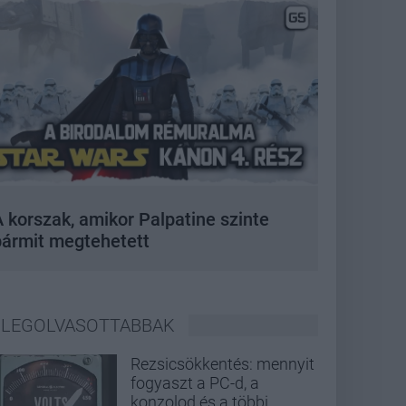
 korszak, amikor Palpatine szinte
bármit megtehetett
LEGOLVASOTTABBAK
Rezsicsökkentés: mennyit
fogyaszt a PC-d, a
konzolod és a többi