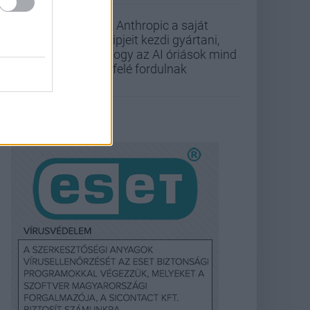
Az Anthropic a saját
chipjeit kezdi gyártani,
ahogy az AI óriások mind
befelé fordulnak