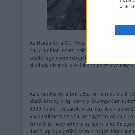
authenti
Loaded
:
Unmute
21.86%
Az Nvidia és a CD Projekt RED kollaboráció
2077 Edition névre hallgató videokártya, am
között egy nyereményjáték keretén belül. Rá
akadnak olyanok, akik inkább pénzre váltanák a
Az amerikai és a brit eBay-en is megjelent t
eladó bizony elég komoly összegekért tudott
5000 fontért vásárolt meg egy ilyen apróság
Ráadásul nem ez volt az egyetlen olyan aukci
érthető is, hogy ekkora az igény a különleges
darab, így egy gyűjtő számára igazi kincs lehe