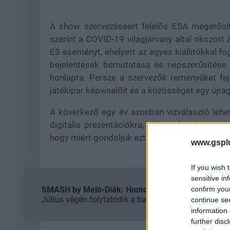
A show szervezéséért felelős ESA megerősít
szerint a COVID-19 világjárvány által okozott
E3 eseményt, ehelyett az egyes kiállítókkal
bejelentések bemutatása és népszerűsítése
honlapra. Persze a szervezők reményüket fej
játékipar képviselőit és a közösséget egy újra
A következő egy év azonban vízválasztó lehet
digitális prezentációkra, akkor akár búcsút
hogy miért gondoljuk ezt.
www.gspl
If you wish 
sensitive in
confirm you
SMASH by Meló-Diák: Homok, zene és a nyár legjob
Július végén folytatódik a balatoni strandröplabda-
continue se
information 
further disc