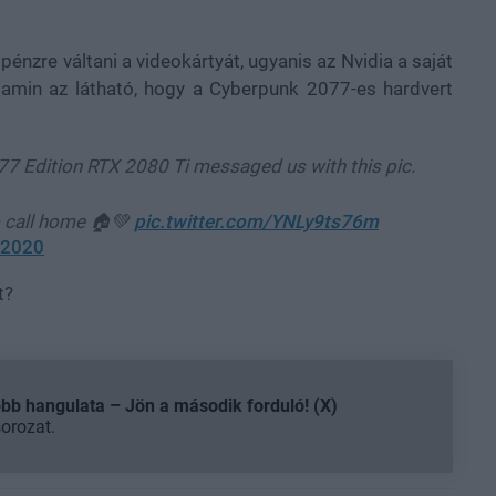
énzre váltani a videokártyát, ugyanis az Nvidia a saját
, amin az látható, hogy a Cyberpunk 2077-es hardvert
77 Edition RTX 2080 Ti messaged us with this pic.
o call home 🏠💚
pic.twitter.com/YNLy9ts76m
, 2020
t?
b hangulata – Jön a második forduló! (X)
sorozat.