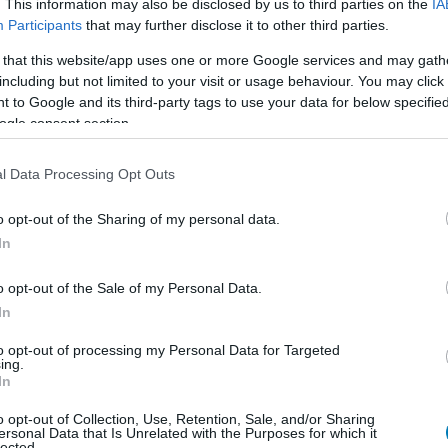
. This information may also be disclosed by us to third parties on the
IA
Participants
that may further disclose it to other third parties.
 that this website/app uses one or more Google services and may gath
including but not limited to your visit or usage behaviour. You may click 
4
Xbox One
 to Google and its third-party tags to use your data for below specifi
ogle consent section.
l Data Processing Opt Outs
o opt-out of the Sharing of my personal data.
In
o opt-out of the Sale of my Personal Data.
In
zászólások
to opt-out of processing my Personal Data for Targeted
ing.
In
t kelnek el a Cyberpunk
o opt-out of Collection, Use, Retention, Sale, and/or Sharing
ersonal Data that Is Unrelated with the Purposes for which it
lected.