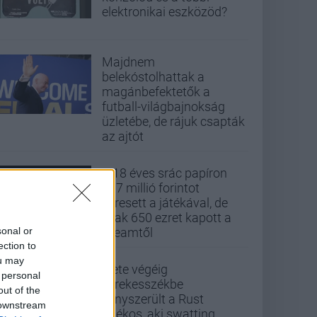
elektronikai eszközöd?
Majdnem
belekóstolhattak a
magánbefektetők a
futball-világbajnokság
üzletébe, de rájuk csapták
az ajtót
A 18 éves srác papíron
437 millió forintot
keresett a játékával, de
csak 650 ezret kapott a
sonal or
Steamtől
ection to
ou may
Élete végéig
 personal
kerekesszékbe
out of the
kényszerült a Rust
 downstream
játékos, aki swatting