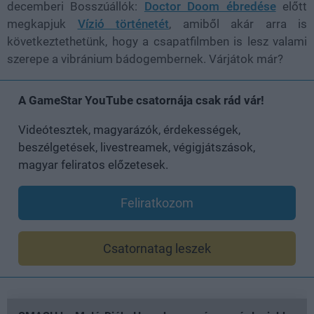
decemberi Bosszúállók:
Doctor Doom ébredése
előtt
megkapjuk
Vízió történetét
, amiből akár arra is
következtethetünk, hogy a csapatfilmben is lesz valami
szerepe a vibránium bádogembernek. Várjátok már?
A GameStar YouTube csatornája csak rád vár!
Videótesztek, magyarázók, érdekességek,
beszélgetések, livestreamek, végigjátszások,
magyar feliratos előzetesek.
Feliratkozom
Csatornatag leszek