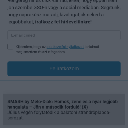
Rengeteg hír és cikk vár rád, lehet, hogy éppen nem
jön szembe GSO-n vagy a social médiában. Segítünk,
hogy naprakész maradj, kiválogatjuk neked a
legjobbakat,
iratkozz fel hírlevelünkre!
Kijelentem, hogy az
adatkezelési nyilatkozat
tartalmát
megismertem és azt elfogadom.
Feliratkozom
SMASH by Meló-Diák: Homok, zene és a nyár legjobb
hangulata – Jön a második forduló! (X)
Július végén folytatódik a balatoni strandröplabda-
sorozat.