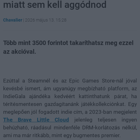
miatt sem kell aggódnod
Chavalier
|
2026 május 13. 15:28
Több mint 3500 forintot takaríthatsz meg ezzel
az akcióval.
Loaded
:
Unmute
80.89%
Ezúttal a Steamnél és az Epic Games Store-nál jóval
kevésbé ismert, ám ugyanúgy megbízható platform, az
IndieGala ajándéka kedvéért kattinthatunk párat, ha
térítésmentesen gazdagítanánk játékkollekciónkat. Egy
meglepően jól fogadott indie cím, a 2023-ban megjelent
The Brave Little Cloud
jelenleg teljesen ingyen
behúzható, ráadásul mindenféle DRM-korlátozás nélkül,
ami ma már ritkább, mint egy bugmentes premier.