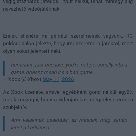
végigjátszhatók játékosi input nélkül, tehát mintegy alig
nevezhető videójátéknak.
Ennek ellenére mi például szerelmesek vagyunk, RG
például külön jelezte, hogy írni szeretne a játékról, mert
olyan sokat jelentett neki.
Reminder: just because you're not personally into a
game, doesn't mean it's a bad game
— Xbox (@Xbox)
May 11, 2026
Az Xbox üzenete, amivel egyébként gond nélkül együtt
tudok mozogni, hogy a videojátékok megítélése erősen
szubjektív.
Ami valakinek csalódás, az másnak még simán
lehet a kedvenca.