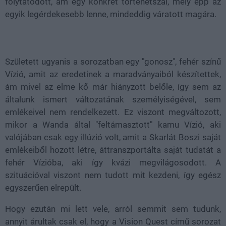
folytatódott, ám egy konkrét történetszál, mely épp az
egyik legérdekesebb lenne, mindeddig váratott magára.
Született ugyanis a sorozatban egy "gonosz", fehér színű
Vízió, amit az eredetinek a maradványaiból készítettek,
ám mivel az elme kő már hiányzott belőle, így sem az
általunk ismert változatának személyiségével, sem
emlékeivel nem rendelkezett. Ez viszont megváltozott,
mikor a Wanda által "feltámasztott" kamu Vízió, aki
valójában csak egy illúzió volt, amit a Skarlát Boszi saját
emlékeiből hozott létre, áttranszportálta saját tudatát a
fehér Vízióba, aki így kvázi megvilágosodott. A
szituációval viszont nem tudott mit kezdeni, így egész
egyszerűen elrepült.
Hogy ezután mi lett vele, arról semmit sem tudunk,
annyit árultak csak el, hogy a Vision Quest című sorozat