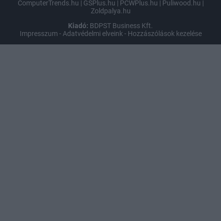
ComputerTrends.hu
|
GSPlus.hu
|
PCWPlus.hu
|
Puliwood.hu
|
Zoldpalya.hu
Kiadó:
BDPST Business Kft.
Impresszum
-
Adatvédelmi elveink
-
Hozzászólások kezelése