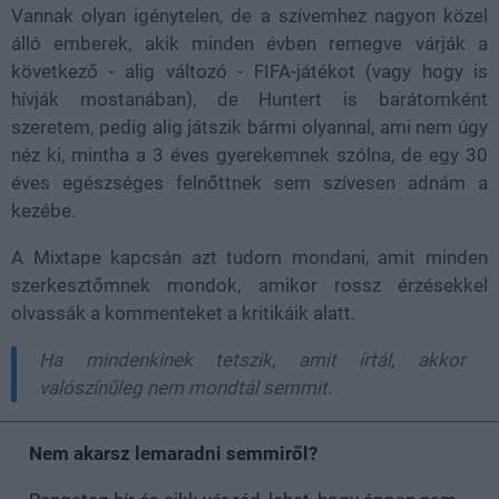
Vannak olyan igénytelen, de a szívemhez nagyon közel
álló emberek, akik minden évben remegve várják a
következő - alig változó - FIFA-játékot (vagy hogy is
hívják mostanában), de Huntert is barátomként
szeretem, pedig alig játszik bármi olyannal, ami nem úgy
néz ki, mintha a 3 éves gyerekemnek szólna, de egy 30
éves egészséges felnőttnek sem szívesen adnám a
kezébe.
A Mixtape kapcsán azt tudom mondani, amit minden
szerkesztőmnek mondok, amikor rossz érzésekkel
olvassák a kommenteket a kritikáik alatt.
Ha mindenkinek tetszik, amit írtál, akkor
valószínűleg nem mondtál semmit.
Nem akarsz lemaradni semmiről?