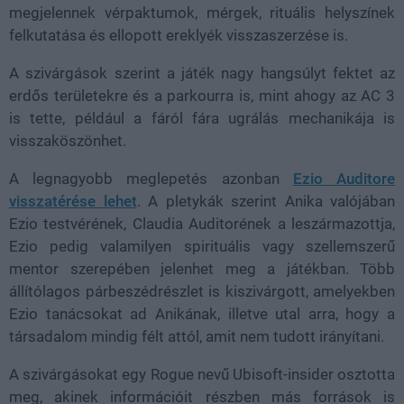
megjelennek vérpaktumok, mérgek, rituális helyszínek
felkutatása és ellopott ereklyék visszaszerzése is.
A szivárgások szerint a játék nagy hangsúlyt fektet az
erdős területekre és a parkourra is, mint ahogy az AC 3
is tette, például a fáról fára ugrálás mechanikája is
visszaköszönhet.
A legnagyobb meglepetés azonban
Ezio Auditore
visszatérése lehet
. A pletykák szerint Anika valójában
Ezio testvérének, Claudia Auditorének a leszármazottja,
Ezio pedig valamilyen spirituális vagy szellemszerű
mentor szerepében jelenhet meg a játékban. Több
állítólagos párbeszédrészlet is kiszivárgott, amelyekben
Ezio tanácsokat ad Anikának, illetve utal arra, hogy a
társadalom mindig félt attól, amit nem tudott irányítani.
A szivárgásokat egy Rogue nevű Ubisoft-insider osztotta
meg, akinek információit részben más források is