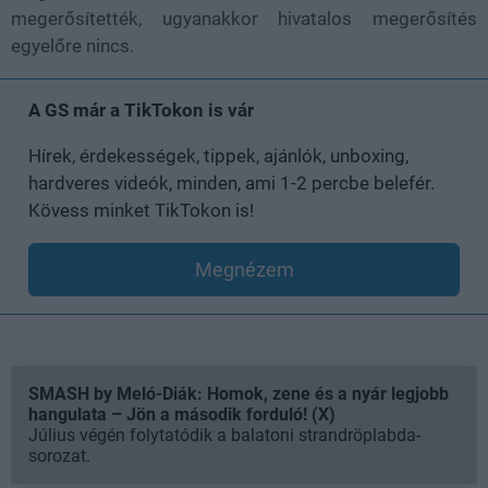
megerősítették, ugyanakkor hivatalos megerősítés
egyelőre nincs.
A GS már a TikTokon is vár
Hírek, érdekességek, tippek, ajánlók, unboxing,
hardveres videók, minden, ami 1-2 percbe belefér.
Kövess minket TikTokon is!
Megnézem
SMASH by Meló-Diák: Homok, zene és a nyár legjobb
hangulata – Jön a második forduló! (X)
Július végén folytatódik a balatoni strandröplabda-
sorozat.