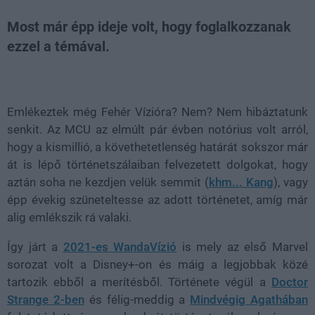
Most már épp ideje volt, hogy foglalkozzanak
ezzel a témával.
Loaded
:
Unmute
80.89%
Emlékeztek még Fehér Vízióra? Nem? Nem hibáztatunk
senkit. Az MCU az elmúlt pár évben notórius volt arról,
hogy a kismillió, a követhetetlenség határát sokszor már
át is lépő történetszálaiban felvezetett dolgokat, hogy
aztán soha ne kezdjen velük semmit (
khm... Kang
), vagy
épp évekig szüneteltesse az adott történetet, amíg már
alig emlékszik rá valaki.
Így járt a
2021-es WandaVízió
is mely az első Marvel
sorozat volt a Disney+-on és máig a legjobbak közé
tartozik ebből a merítésből. Története végül a
Doctor
Strange 2-ben
és félig-meddig a
Mindvégig Agathában