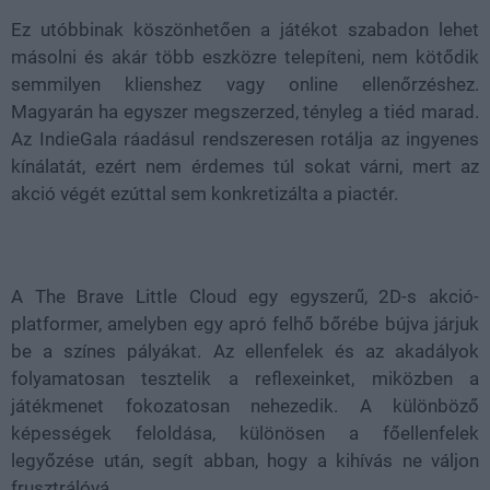
Ez utóbbinak köszönhetően a játékot szabadon lehet
másolni és akár több eszközre telepíteni, nem kötődik
semmilyen klienshez vagy online ellenőrzéshez.
Magyarán ha egyszer megszerzed, tényleg a tiéd marad.
Az IndieGala ráadásul rendszeresen rotálja az ingyenes
kínálatát, ezért nem érdemes túl sokat várni, mert az
akció végét ezúttal sem konkretizálta a piactér.
A The Brave Little Cloud egy egyszerű, 2D-s akció-
platformer, amelyben egy apró felhő bőrébe bújva járjuk
be a színes pályákat. Az ellenfelek és az akadályok
folyamatosan tesztelik a reflexeinket, miközben a
játékmenet fokozatosan nehezedik. A különböző
képességek feloldása, különösen a főellenfelek
legyőzése után, segít abban, hogy a kihívás ne váljon
frusztrálóvá.