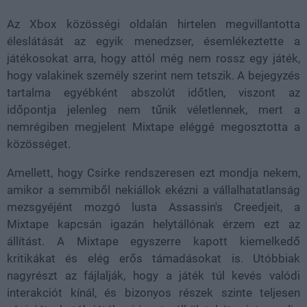
Az Xbox közösségi oldalán hirtelen megvillantotta
éleslátását az egyik menedzser, ésemlékeztette a
játékosokat arra, hogy attól még nem rossz egy játék,
hogy valakinek személy szerint nem tetszik. A bejegyzés
tartalma egyébként abszolút időtlen, viszont az
időpontja jelenleg nem tűnik véletlennek, mert a
nemrégiben megjelent Mixtape eléggé megosztotta a
közösséget.
Amellett, hogy Csirke rendszeresen ezt mondja nekem,
amikor a semmiből nekiállok ekézni a vállalhatatlanság
mezsgyéjént mozgó lusta Assassin's Creedjeit, a
Mixtape kapcsán igazán helytállónak érzem ezt az
állítást. A Mixtape egyszerre kapott kiemelkedő
kritikákat és elég erős támadásokat is. Utóbbiak
nagyrészt az fájlalják, hogy a játék túl kevés valódi
interakciót kínál, és bizonyos részek szinte teljesen