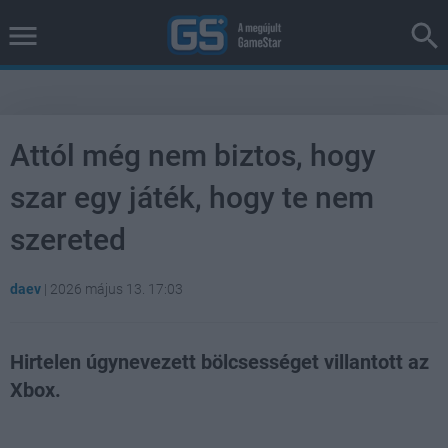
Attól még nem biztos, hogy
szar egy játék, hogy te nem
szereted
daev
|
2026 május 13. 17:03
Hirtelen úgynevezett bölcsességet villantott az
Xbox.
Loaded
:
Unmute
100.00%