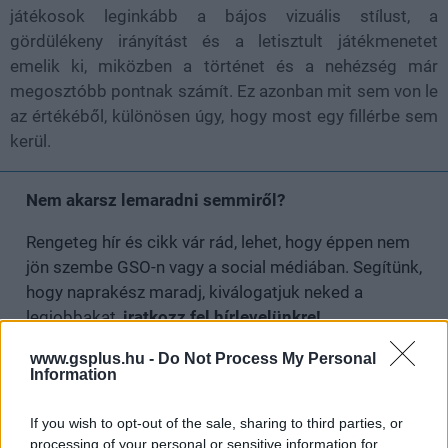
játékosok leginkább a bájos vizuális stílust, a
gördülékeny irányítást és a letisztult játékmenetet
emelik ki, miközben a történet és a nehézség már
megosztóbb pontnak számít. Ez azonban mit sem von le
az értékéből, különösen úgy, hogy most egy fillérbe sem
kerül.
Nem akarsz lemaradni semmiről?
Rengeteg hír és cikk vár rád, lehet, hogy éppen nem
jön szembe GSO-n vagy a social médiában. Segítünk,
hogy naprakész maradj, kiválogatjuk neked a
legjobbakat,
iratkozz fel hírlevelünkre!
www.gsplus.hu -
Do Not Process My Personal
Information
Kijelentem, hogy az
adatkezelési nyilatkozat
tartalmát
If you wish to opt-out of the sale, sharing to third parties, or
megismertem és azt elfogadom.
processing of your personal or sensitive information for