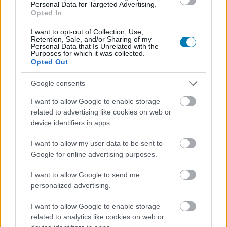
Personal Data for Targeted Advertising.
Opted In
I want to opt-out of Collection, Use,
Retention, Sale, and/or Sharing of my
Personal Data that Is Unrelated with the
Purposes for which it was collected.
Női főszereplővel és Ezióval
Opted Out
érkezik az Assassin's Creed
Google consents
Hexe
I want to allow Google to enable storage
related to advertising like cookies on web or
device identifiers in apps.
daev
|
2026 május 13. 11:43
I want to allow my user data to be sent to
Google for online advertising purposes.
Ha belegondolsz, NYILVÁN nőnek kell lennie a
I want to allow Google to send me
főszereplőnek egy boszorkányos Assassin's
personalized advertising.
Creedben.
I want to allow Google to enable storage
Loaded
:
Unmute
related to analytics like cookies on web or
80.89%