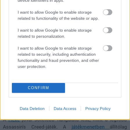
device identifiers in apps.
Az Assassin's Creed Codename Hexe kapcsán
I want to allow Google to enable storage
kiszivárgott néhány információ, amik nagyon érdekes
related to functionality of the website or app.
képet festenek az épp
nem olyan bíztató állapotban lévő
projektről
.
I want to allow Google to enable storage
related to personalization.
Az már szinte biztos, hogy a Német-római Birodalom
I want to allow Google to enable storage
boszorkányperei idején játszódik, a pletykák szerint
related to security, including authentication
viszont a játék főhőse nem Elsa, hanem Anika lesz, az
functionality and fraud prevention, and other
Elsa név állítólag csak belső fejlesztői megnevezés volt.
user protection.
A történet konkrétan az 1625 és 1631 közötti würzburgi
boszorkányperek idején játszódhat, amely az európai
történelem egyik legnagyobb tömeges
CONFIRM
boszorkányüldözése és kivégzéssorozata volt.
Data Deletion
Data Access
Privacy Policy
A
Hexe
jóval sötétebb hangulatú lesz, mint a legtöbb
Assassin's Creed-játék. A
játékmenetben
állítólag