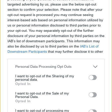
targeted advertising by us, please use the below opt-out
Feliratkozom
section to confirm your selection. Please note that after your
opt-out request is processed you may continue seeing
interest-based ads based on personal information utilized by
us or personal information disclosed to third parties prior to
your opt-out. You may separately opt-out of the further
SMASH by Meló-Diák: Homok, zene és a nyár legjobb
disclosure of your personal information by third parties on the
hangulata – Jön a második forduló! (X)
IAB’s list of downstream participants. This information may
Július végén folytatódik a balatoni strandröplabda-
also be disclosed by us to third parties on the
IAB’s List of
sorozat.
Downstream Participants
that may further disclose it to other
third parties.
Please note that this website/app uses one or more Google
Personal Data Processing Opt Outs
services and may gather and store information including but
Címkék:
#ingyen játék
#indiegala
#the brave little cloud
not limited to your visit or usage behaviour. You may click to
I want to opt-out of the Sharing of my
personal data.
#no drm
grant or deny consent to Google and its third-party tags to
Opted In
use your data for below specified purposes in below Google
consent section.
I want to opt-out of the Sale of my
Platformok:
PC
Personal Data.
Opted In
I want to opt-out of processing my