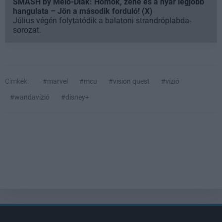
SMASH by Meló-Diák: Homok, zene és a nyár legjobb
hangulata – Jön a második forduló! (X)
Július végén folytatódik a balatoni strandröplabda-
sorozat.
Címkék:
#marvel
#mcu
#vision quest
#vízió
#wandavízió
#disney+