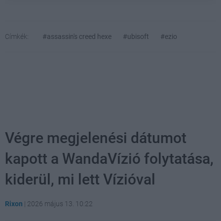
Címkék:
#assassin's creed hexe
#ubisoft
#ezio
Végre megjelenési dátumot
kapott a WandaVízió folytatása,
kiderül, mi lett Vízióval
Rixon
|
2026 május 13. 10:22