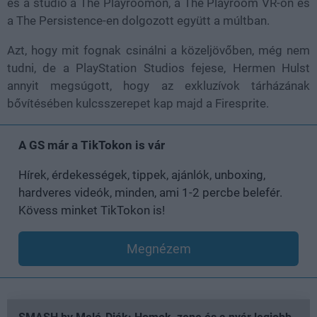
és a stúdió a The Playroomon, a The Playroom VR-on és
a The Persistence-en dolgozott együtt a múltban.
Azt, hogy mit fognak csinálni a közeljövőben, még nem
tudni, de a PlayStation Studios fejese, Hermen Hulst
annyit megsúgott, hogy az exkluzívok tárházának
bővítésében kulcsszerepet kap majd a Firesprite.
A GS már a TikTokon is vár
Hírek, érdekességek, tippek, ajánlók, unboxing,
hardveres videók, minden, ami 1-2 percbe belefér.
Kövess minket TikTokon is!
Megnézem