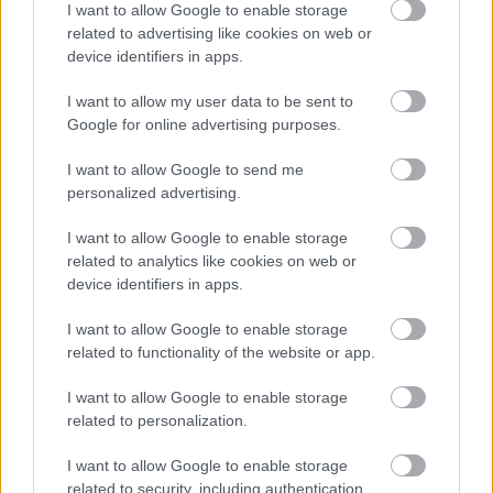
I want to allow Google to enable storage
Márpedig a legnagyobb rajongók azonnal meg fogják
related to advertising like cookies on web or
device identifiers in apps.
rohamozni a vetítéseket, őket pedig meg kell győznie a
feldolgozásnak, hogy jó hírét vigyék.
I want to allow my user data to be sent to
Google for online advertising purposes.
I want to allow Google to send me
Régóta kérdés már, hogy egy adaptációnak mennyire kell
personalized advertising.
szolgai módon követnie az alapanyagot és mennyire
I want to allow Google to enable storage
lehet elrugaszkodni tőle, ez pedig a Dűne esetében is
related to analytics like cookies on web or
felvetődött. Az amerikai IGN egyik munkatársa, Jim
device identifiers in apps.
Vejvoda nemrég részt vett egy kerekasztal interjún, ahol
a rendezőtől lehetett kérdezni. Ennek során vitatták meg,
I want to allow Google to enable storage
related to functionality of the website or app.
hogyan lehet megfelelni a keményvonalas rajongóknak
és az alapművet nem ismerőknek egyaránt. Villeneuve
I want to allow Google to enable storage
kezdettől fogva tudta, hogy néhány konkrét elemre
related to personalization.
szeretne koncentrálni, mert "amikor adaptálsz valamit,
szükségszerűen átalakítasz".
I want to allow Google to enable storage
related to security, including authentication