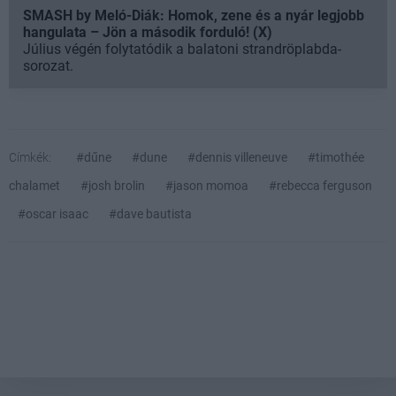
SMASH by Meló-Diák: Homok, zene és a nyár legjobb
hangulata – Jön a második forduló! (X)
Július végén folytatódik a balatoni strandröplabda-
sorozat.
Címkék:
#dűne
#dune
#dennis villeneuve
#timothée
chalamet
#josh brolin
#jason momoa
#rebecca ferguson
#oscar isaac
#dave bautista