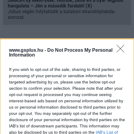
SMASH by Meló-Diák: Homok, zene és a nyár legjobb
hangulata – Jön a második forduló! (X)
Július végén folytatódik a balatoni strandröplabda-
sorozat.
Címkék:
#firesprite
#playstation studios
www.gsplus.hu -
Do Not Process My Personal
Information
If you wish to opt-out of the sale, sharing to third parties, or
processing of your personal or sensitive information for
targeted advertising by us, please use the below opt-out
section to confirm your selection. Please note that after your
opt-out request is processed you may continue seeing
interest-based ads based on personal information utilized by
us or personal information disclosed to third parties prior to
Hozzászólások
your opt-out. You may separately opt-out of the further
disclosure of your personal information by third parties on the
IAB’s list of downstream participants. This information may
also be disclosed by us to third parties on the
IAB’s List of