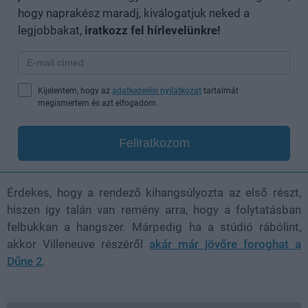
hogy naprakész maradj, kiválogatjuk neked a
legjobbakat,
iratkozz fel hírlevelünkre!
Kijelentem, hogy az
adatkezelési nyilatkozat
tartalmát
megismertem és azt elfogadom.
Feliratkozom
Érdekes, hogy a rendező kihangsúlyozta az első részt,
hiszen így talán van remény arra, hogy a folytatásban
felbukkan a hangszer. Márpedig ha a stúdió rábólint,
akkor Villeneuve részéről
akár már jövőre foroghat a
Dűne 2
.