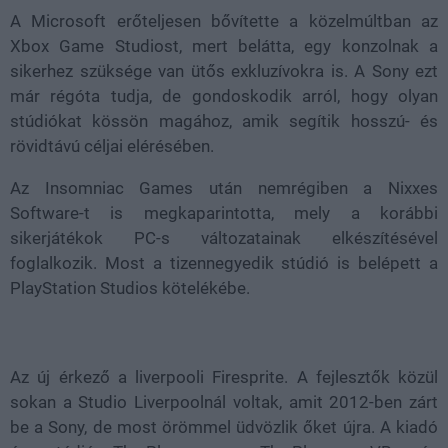
A Microsoft erőteljesen bővítette a közelmúltban az
Xbox Game Studiost, mert belátta, egy konzolnak a
sikerhez szüksége van ütős exkluzívokra is. A Sony ezt
már régóta tudja, de gondoskodik arról, hogy olyan
stúdiókat kössön magához, amik segítik hosszú- és
rövidtávú céljai elérésében.
Az Insomniac Games után nemrégiben a Nixxes
Software-t is megkaparintotta, mely a korábbi
sikerjátékok PC-s változatainak elkészítésével
foglalkozik. Most a tizennegyedik stúdió is belépett a
PlayStation Studios kötelékébe.
Az új érkező a liverpooli Firesprite. A fejlesztők közül
sokan a Studio Liverpoolnál voltak, amit 2012-ben zárt
be a Sony, de most örömmel üdvözlik őket újra. A kiadó