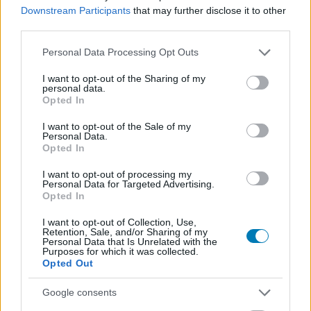
A Dűne filmben nem lesz benne
Downstream Participants
that may further disclose it to other
third parties.
a könyvek egyik eleme
Please note that this website/app uses one or more Google
Personal Data Processing Opt Outs
services and may gather and store information including but
not limited to your visit or usage behaviour. You may click to
I want to opt-out of the Sharing of my
Szada
|
2021 szeptember 9. 12:51
personal data.
grant or deny consent to Google and its third-party tags to
Opted In
use your data for below specified purposes in below Google
consent section.
I want to opt-out of the Sale of my
A rendező szerette volna, ha bekerül, de muszáj
Personal Data.
volt kihagyni belőle.
Opted In
I want to opt-out of processing my
Loaded
:
Unmute
Personal Data for Targeted Advertising.
21.86%
Opted In
Rengeteg múlik azon, hogyan fog a pénztáraknál
I want to opt-out of Collection, Use,
szerepelni a hamarosan bemutatkozó Dűne, aminek
Retention, Sale, and/or Sharing of my
Personal Data that Is Unrelated with the
sorsa több szálon függ: egyrészt komolyan
Purposes for which it was collected.
Opted Out
befolyásolhatja az, hogy várhatóan az HBO Max-en és a
mozikban egyaránt debütál, valamint a
sajtóvisszhang
Google consents
és a szájhagyomány is.