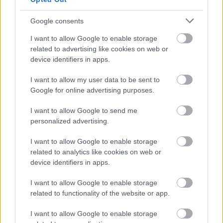
Google consents
Az év legnagyobb videojátékos expójára több
I want to allow Google to enable storage
fronton is készülnek a redmondiak.
related to advertising like cookies on web or
device identifiers in apps.
Loaded
:
Unmute
21.02%
I want to allow my user data to be sent to
Az E3 megszűnésével és az inkább online fókuszú
Google for online advertising purposes.
Summer Game Festtel a kölni gamescom lett a világ
I want to allow Google to send me
legfontosabb videojátékos expója, ahol a vállalatok
personalized advertising.
kiállítóként is megjelennek, nem csak bejelentésekkel,
trailerekkel és új részletekkel készülnek. A Nintendo már
I want to allow Google to enable storage
korábban egyértelművé tette, hogy nem vesz részt az
related to analytics like cookies on web or
device identifiers in apps.
eseményen, a minap pedig a
Sony is azt közölte, hogy
kihagyja a showt
, ellenben a Microsoft videojátékos
I want to allow Google to enable storage
részlege nagy hangsúlyt fektethet a gamescomra.
related to functionality of the website or app.
Több bennfentes is azt állította a közelmúltban, hogy az
I want to allow Google to enable storage