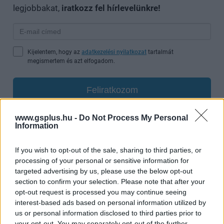
legjobbakat,
iratkozz fel hírlevelünkre!
Kijelentem, hogy az
adatkezelési nyilatkozat
tartalmát
megismertem és azt elfogadom.
Feliratkozom
www.gsplus.hu -
Do Not Process My Personal
Information
SMASH by Meló-Diák: Homok, zene és a nyár legjobb
hangulata – Jön a második forduló! (X)
If you wish to opt-out of the sale, sharing to third parties, or
Július végén folytatódik a balatoni strandröplabda-
processing of your personal or sensitive information for
sorozat.
targeted advertising by us, please use the below opt-out
section to confirm your selection. Please note that after your
opt-out request is processed you may continue seeing
interest-based ads based on personal information utilized by
us or personal information disclosed to third parties prior to
Címkék:
#európai unió
#the crew
your opt-out. You may separately opt-out of the further