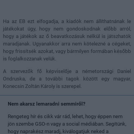
Ha az EB ezt elfogadja, a kiadók nem állíthatnának le
játékokat úgy, hogy nem gondoskodnak előbb arról,
hogy a játékok az ő beavatkozásuk nélkül is játszhatók
maradjanak. Ugyanakkor arra nem kötelezné a cégeket,
hogy frissítsék azokat, vagy bármilyen formában később
is foglalkozzanak velük.
A szervezők fő képviselője a németországi Daniel
Ondruska, de a további tagok között egy magyar,
Konecsin Zoltán Károly is szerepel.
Nem akarsz lemaradni semmiről?
Rengeteg hír és cikk vár rád, lehet, hogy éppen nem
jön szembe GSO-n vagy a social médiában. Segítünk,
hogy naprakész maradj, kiválogatjuk neked a