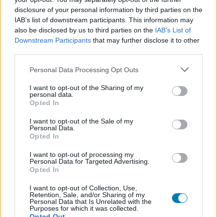
disclosure of your personal information by third parties on the
IAB’s list of downstream participants. This information may
also be disclosed by us to third parties on the
IAB’s List of
Downstream Participants
that may further disclose it to other
third parties.
Please note that this website/app uses one or more Google
Personal Data Processing Opt Outs
services and may gather and store information including but
not limited to your visit or usage behaviour. You may click to
I want to opt-out of the Sharing of my
personal data.
grant or deny consent to Google and its third-party tags to
Hozzászólások
Opted In
use your data for below specified purposes in below Google
consent section.
I want to opt-out of the Sale of my
Personal Data.
Opted In
Nagy dobással készül a
I want to opt-out of processing my
Personal Data for Targeted Advertising.
Microsoft a 2024-es
Opted In
gamescomra
I want to opt-out of Collection, Use,
Retention, Sale, and/or Sharing of my
Personal Data that Is Unrelated with the
Purposes for which it was collected.
Szada
|
2024 június 20. 20:05
Opted Out