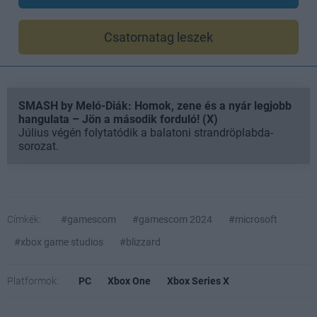
Csatornatag leszek
SMASH by Meló-Diák: Homok, zene és a nyár legjobb
hangulata – Jön a második forduló! (X)
Július végén folytatódik a balatoni strandröplabda-
sorozat.
Címkék:
#gamescom
#gamescom 2024
#microsoft
#xbox game studios
#blizzard
Platformok:
PC
Xbox One
Xbox Series X