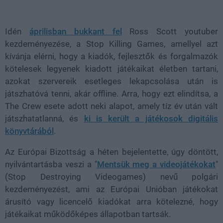
Loaded
:
Unmute
37.42%
Idén
áprilisban bukkant fel
Ross Scott youtuber
kezdeményezése, a Stop Killing Games, amellyel azt
kívánja elérni, hogy a kiadók, fejlesztők és forgalmazók
kötelesek legyenek kiadott játékaikat életben tartani,
azokat szervereik esetleges lekapcsolása után is
játszhatóvá tenni, akár offline. Arra, hogy ezt elindítsa, a
The Crew esete adott neki alapot, amely tíz év után vált
játszhatatlanná, és
ki is került a játékosok digitális
könyvtárából
.
Az Európai Bizottság a héten bejelentette, úgy döntött,
nyilvántartásba veszi a "
Mentsük meg a videojátékokat
"
(Stop Destroying Videogames) nevű polgári
kezdeményezést, ami az Európai Unióban játékokat
árusító vagy licencelő kiadókat arra kötelezné, hogy
játékaikat működőképes állapotban tartsák.