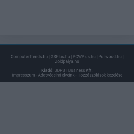
ComputerTrends.hu
|
GSPlus.hu
|
PCWPlus.hu
|
Puliwood.hu
|
Zoldpalya.hu
Kiadó:
BDPST Business Kft.
Impresszum
-
Adatvédelmi elveink
-
Hozzászólások kezelése