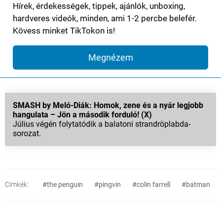
Hírek, érdekességek, tippek, ajánlók, unboxing,
hardveres videók, minden, ami 1-2 percbe belefér.
Kövess minket TikTokon is!
Megnézem
SMASH by Meló-Diák: Homok, zene és a nyár legjobb
hangulata – Jön a második forduló! (X)
Július végén folytatódik a balatoni strandröplabda-
sorozat.
Címkék:
#the penguin
#pingvin
#colin farrell
#batman