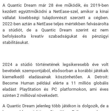
A Quantic Dream már 28 éve működik, és 2019-ben
kezdett együttműködni a NetEase-szel, amikor a kínai
vállalat kisebbségi tulajdonrészt szerzett a cégben.
2022-ben aztán a NetEase teljes mértékben felvásárolta
a stúdiót, de a Quantic Dream szerint ez nem
befolyásolta kreatív szabadságukat és pénzügyi
stabilitásukat.
2024 a stúdió történetének legsikeresebb éve volt
bevételek szempontjából, elsősorban a korábbi játékaik
kiemelkedő eladásainak köszönhetően. A Detroit:
Become Human például elérte a 11 milliós globális
eladást PlayStation és PC platformokon, ami éves
szinten 2 millióval növekedett.
A Quantic Dream jelenleg több játékon is dolgozik, de a