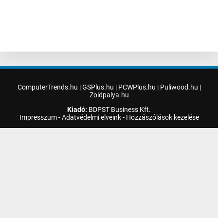
ComputerTrends.hu
|
GSPlus.hu
|
PCWPlus.hu
|
Puliwood.hu
|
Zoldpalya.hu
Kiadó:
BDPST Business Kft.
Impresszum
-
Adatvédelmi elveink
-
Hozzászólások kezelése