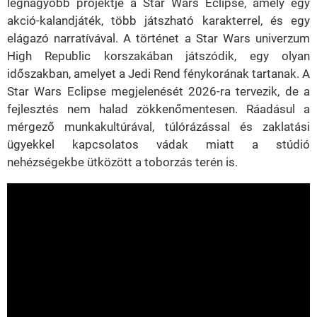
legnagyobb projektje a Star Wars Eclipse, amely egy
akció-kalandjáték, több játszható karakterrel, és egy
elágazó narratívával. A történet a Star Wars univerzum
High Republic korszakában játszódik, egy olyan
időszakban, amelyet a Jedi Rend fénykorának tartanak. A
Star Wars Eclipse megjelenését 2026-ra tervezik, de a
fejlesztés nem halad zökkenőmentesen. Ráadásul a
mérgező munkakultúrával, túlórázással és zaklatási
ügyekkel kapcsolatos vádak miatt a stúdió
nehézségekbe ütközött a toborzás terén is.