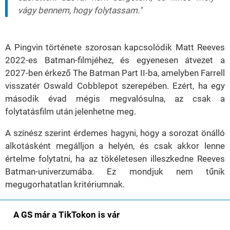
vágy bennem, hogy folytassam."
A Pingvin története szorosan kapcsolódik Matt Reeves
2022-es Batman-filmjéhez, és egyenesen átvezet a
2027-ben érkező The Batman Part II-ba, amelyben Farrell
visszatér Oswald Cobblepot szerepében. Ezért, ha egy
második évad mégis megvalósulna, az csak a
folytatásfilm után jelenhetne meg.
A színész szerint érdemes hagyni, hogy a sorozat önálló
alkotásként megálljon a helyén, és csak akkor lenne
értelme folytatni, ha az tökéletesen illeszkedne Reeves
Batman-univerzumába. Ez mondjuk nem tűnik
megugorhatatlan kritériumnak.
A GS már a TikTokon is vár