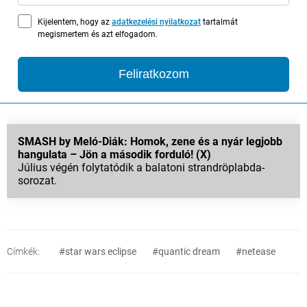
Kijelentem, hogy az
adatkezelési nyilatkozat
tartalmát
megismertem és azt elfogadom.
Feliratkozom
SMASH by Meló-Diák: Homok, zene és a nyár legjobb
hangulata – Jön a második forduló! (X)
Július végén folytatódik a balatoni strandröplabda-
sorozat.
Címkék:
#star wars eclipse
#quantic dream
#netease