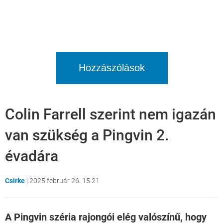
Hozzászólások
Colin Farrell szerint nem igazán
van szükség a Pingvin 2.
évadára
Csirke
|
2025 február 26. 15:21
A Pingvin széria rajongói elég valószínű, hogy