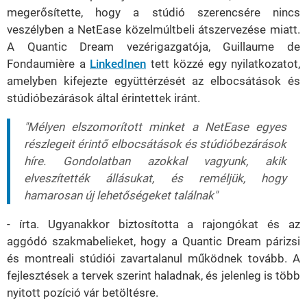
megerősítette, hogy a stúdió szerencsére nincs
veszélyben a NetEase közelmúltbeli átszervezése miatt.
A Quantic Dream vezérigazgatója, Guillaume de
Fondaumière a
LinkedInen
tett közzé egy nyilatkozatot,
amelyben kifejezte együttérzését az elbocsátások és
stúdióbezárások által érintettek iránt.
"Mélyen elszomorított minket a NetEase egyes
részlegeit érintő elbocsátások és stúdióbezárások
híre. Gondolatban azokkal vagyunk, akik
elveszítették állásukat, és reméljük, hogy
hamarosan új lehetőségeket találnak"
- írta. Ugyanakkor biztosította a rajongókat és az
aggódó szakmabelieket, hogy a Quantic Dream párizsi
és montreali stúdiói zavartalanul működnek tovább. A
fejlesztések a tervek szerint haladnak, és jelenleg is több
nyitott pozíció vár betöltésre.