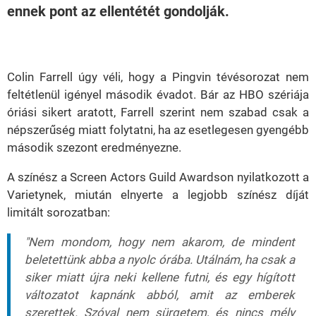
ennek pont az ellentétét gondolják.
Loaded
:
Unmute
21.86%
Colin Farrell úgy véli, hogy a Pingvin tévésorozat nem
feltétlenül igényel második évadot. Bár az HBO szériája
óriási sikert aratott, Farrell szerint nem szabad csak a
népszerűség miatt folytatni, ha az esetlegesen gyengébb
második szezont eredményezne.
A színész a Screen Actors Guild Awardson nyilatkozott a
Varietynek, miután elnyerte a legjobb színész díját
limitált sorozatban:
"Nem mondom, hogy nem akarom, de mindent
beletettünk abba a nyolc órába. Utálnám, ha csak a
siker miatt újra neki kellene futni, és egy hígított
változatot kapnánk abból, amit az emberek
szerettek. Szóval nem sürgetem, és nincs mély