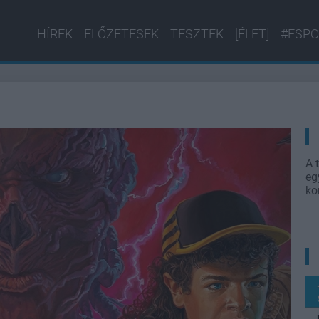
HÍREK
ELŐZETESEK
TESZTEK
[ÉLET]
#ESPO
A 
eg
ko