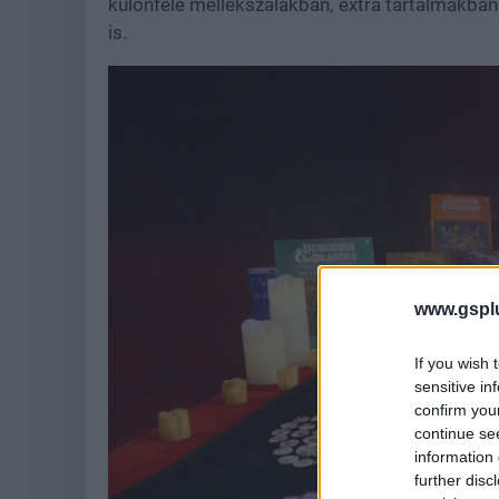
különféle mellékszálakban, extra tartalmakban
is.
www.gspl
If you wish 
sensitive in
confirm you
continue se
information 
further disc