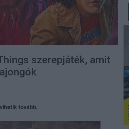
Things szerepjáték, amit
rajongók
vihetik tovább.