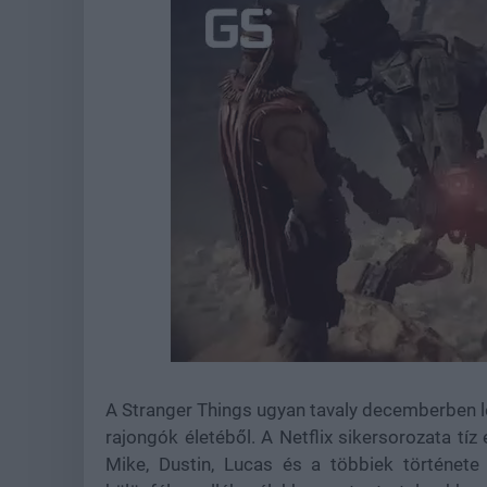
Loaded
:
Unmute
44.15%
A Stranger Things ugyan tavaly decemberben le
rajongók életéből. A Netflix sikersorozata tíz é
Mike, Dustin, Lucas és a többiek története