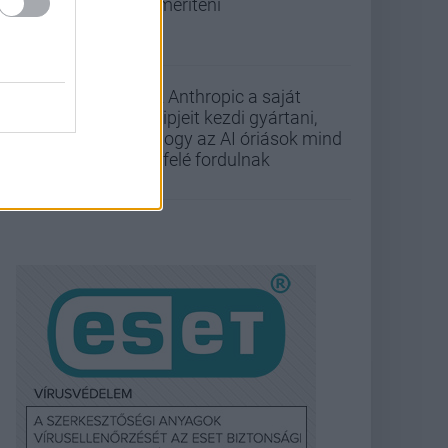
lemeríteni
Az Anthropic a saját
chipjeit kezdi gyártani,
ahogy az AI óriások mind
befelé fordulnak