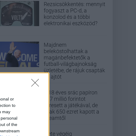
Rezsicsökkentés: mennyit
fogyaszt a PC-d, a
konzolod és a többi
elektronikai eszközöd?
Majdnem
belekóstolhattak a
magánbefektetők a
futball-világbajnokság
üzletébe, de rájuk csapták
az ajtót
A 18 éves srác papíron
437 millió forintot
sonal or
keresett a játékával, de
ection to
csak 650 ezret kapott a
ou may
Steamtől
 personal
out of the
 downstream
Élete végéig