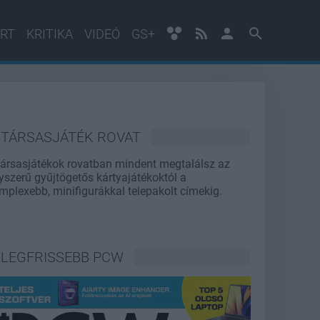
RT
KRITIKA
VIDEÓ
GS+
TÁRSASJÁTÉK ROVAT
társasjátékok rovatban mindent megtalálsz az
yszerű gyűjtögetős kártyajátékoktól a
mplexebb, minifigurákkal telepakolt címekig.
LEGFRISSEBB PCW