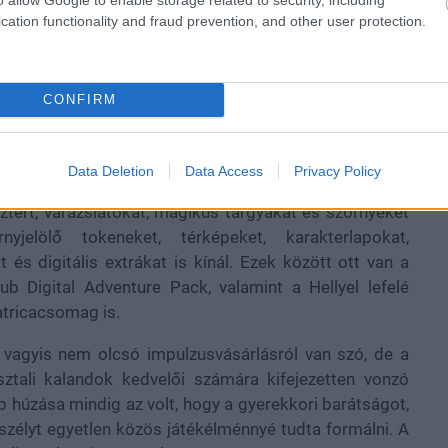
cation functionality and fraud prevention, and other user protection.
CONFIRM
Data Deletion
Data Access
Privacy Policy
hető. A nagyobb, Ultimate Bundle kiadás többek között
sztert, varázslatokat, mágikus tárgyakat és szörnyeket
yjelölő tokeneket, térképeket, karakterlapokat,
és digitális extrákat is kínál. Ezek között ott van a
ub Digital Adventure Pack, valamint a Hellyel lefelé
atricacsomag is.
, vagyis nem olcsó impulzusvásárlásról van szó, de a
ztali kalandok kedvelői számára kifejezetten vonzó
b húzása mindig az volt, hogy a gyerekkori barátságot,
szélyt egyetlen közös játékélménnyé tudta formálni. A