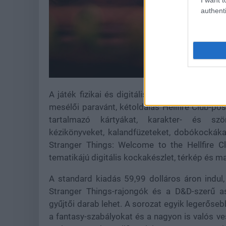
authenti
A játék fizikai és digitális formában is elér
mesélői paravánt, kétoldalas Hellfire Club-po
tartalmazó kártyákat, karakter- és szörn
kézikönyveket, kalandfüzeteket, dobókockákat 
Stranger Things: Welcome to the Hellfire Cl
tematikájú digitális kockakészlet, térkép és m
A standard kiadás 59,99 dolláros áron indul
Stranger Things-rajongók és a D&D-szerű as
gyűjtői darab lehet. A sorozat egyik legerőseb
a fantasy-szabályokat és a nagyon is valós ve