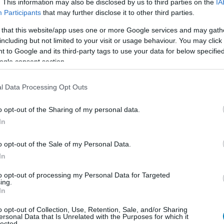
. This information may also be disclosed by us to third parties on the
IA
Participants
that may further disclose it to other third parties.
 that this website/app uses one or more Google services and may gath
including but not limited to your visit or usage behaviour. You may click 
 to Google and its third-party tags to use your data for below specifi
ogle consent section.
e to the Hellfire Club
, amely a Dungeons & Dragons
ét viszi tovább. A játék középpontjában Eddie Munson
l Data Processing Opt Outs
 most olyan kalandokba csatlakozhatnak be, amelyek a
o opt-out of the Sharing of my personal data.
 kaptak teret. A koncepció egyszerre nosztalgikus és
In
s mindig is szorosan kötődött a szerepjátékokhoz, a
s elemét a D&D nyelvén keresztül értették meg a
o opt-out of the Sale of my Personal Data.
In
to opt-out of processing my Personal Data for Targeted
ing.
In
kosra készült közös élmény, négy különálló kalanddal,
segítő lehetőségekkel. A cél nem egyszerűen az, hogy a
o opt-out of Collection, Use, Retention, Sale, and/or Sharing
ersonal Data that Is Unrelated with the Purposes for which it
anem hogy saját történeteket rakjanak össze Hawkins, a
lected.