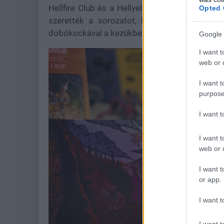
Hellfire Club és a Hellyel lefelé árnyékában. 
Opted 
szerették a sorozatot, hanem mindig is el 
dobókockával a kezükben.
Google 
I want t
web or d
I want t
purpose
I want 
I want t
web or d
I want t
or app.
I want t
I want t