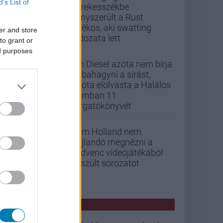
B’s List of
kerekesszékbe
kényszerült a Rust
játékos, aki swatting
er and store
áldozata lett
to grant or
ed purposes
Vin Diesel azóta nem bírja
abbahagyni a sírást,
mióta elolvasta a Halálos
iramban 11
forgatókönyvét
Tom Holland nem
hajlandó megnézni a
kedvenc videójátékából
készült sorozatot
PCW HÍREK