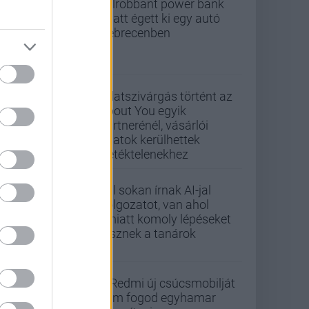
Felrobbant power bank
miatt égett ki egy autó
Debrecenben
Adatszivárgás történt az
About You egyik
partnerénél, vásárlói
adatok kerülhettek
illetéktelenekhez
Túl sokan írnak AI-jal
dolgozatot, van ahol
emiatt komoly lépéseket
tesznek a tanárok
A Redmi új csúcsmobilját
nem fogod egyhamar