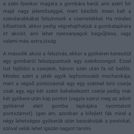
a szén ilyenkor magára a gombára kerül, ami azért bír
majd nagy jelentőséggel, mert később innen kell a
széndarabkákat felszívnunk a csemetékkel. Ha minden
kifizettünk, akkor pedig végrehajthatjuk a gombalapkára
írt akciót, ami lehet nyersanyagok begyűjtése, vagy
valami más, extra jóság.
A második akció a felszívás, ekkor a gyökéren keresztül
egy gombáról felszippantunk egy szénkorongot. Ezzel
tud fejlődni a cserjénk, három szén után fa nő belőle.
Mindez azért a játék egyik legfontosabb mechanikája,
mert a végső pontozásnál egy egy szénnel bíró cserje
csak egy, egy két szént bekebelezett cserje pedig már
két gyökere után kap pontot (vagyis szerzi meg az adott
gyökérrel elért gomba lapkájára nyomtatott
pontszámot). Igen ám, azonban a kifejlett fák mind a
négy lehetséges gyökerük után bezsákolják a pontokat,
szóval velük lehet igazán nagyot tarolni.