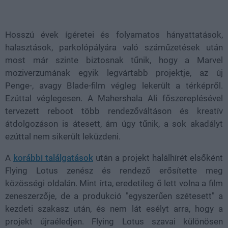
Loaded
:
Unmute
21.86%
Hosszú évek ígéretei és folyamatos hányattatások,
halasztások, parkolópályára való száműzetések után
most már szinte biztosnak tűnik, hogy a Marvel
moziverzumának egyik legvártabb projektje, az új
Penge-, avagy Blade-film végleg lekerült a térképről.
Ezúttal véglegesen. A Mahershala Ali főszereplésével
tervezett reboot több rendezőváltáson és kreatív
átdolgozáson is átesett, ám úgy tűnik, a sok akadályt
ezúttal nem sikerült leküzdeni.
A
korábbi találgatások
után a projekt halálhírét elsőként
Flying Lotus zenész és rendező erősítette meg
közösségi oldalán. Mint írta, eredetileg ő lett volna a film
zeneszerzője, de a produkció "egyszerűen szétesett" a
kezdeti szakasz után, és nem lát esélyt arra, hogy a
projekt újraéledjen. Flying Lotus szavai különösen