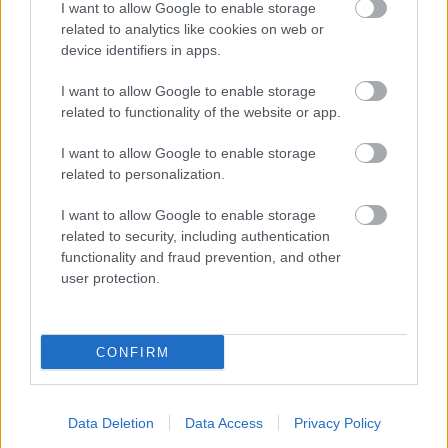
Korhatár: 10+
I want to allow Google to enable storage
related to analytics like cookies on web or
Időtartam: 60-90 perc
device identifiers in apps.
I want to allow Google to enable storage
related to functionality of the website or app.
I want to allow Google to enable storage
related to personalization.
I want to allow Google to enable storage
related to security, including authentication
functionality and fraud prevention, and other
user protection.
CONFIRM
Beszélgetnél velünk erről a hírről?
Lennél a GameStar közösség tagja? Gyere a
Data Deletion
Data Access
Privacy Policy
GameStar Party/Chat Facebook csoport
ba, dobj fel