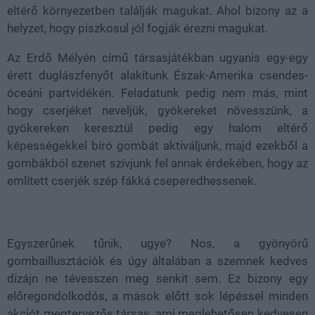
eltérő környezetben találják magukat. Ahol bizony az a
helyzet, hogy piszkosul jól fogják érezni magukat.
Az Erdő Mélyén című társasjátékban ugyanis egy-egy
érett duglászfenyőt alakítunk Észak-Amerika csendes-
óceáni partvidékén. Feladatunk pedig nem más, mint
hogy cserjéket neveljük, gyökereket növesszünk, a
gyökereken keresztül pedig egy halom eltérő
képességekkel bíró gombát aktiváljunk, majd ezekből a
gombákból szenet szívjunk fel annak érdekében, hogy az
említett cserjék szép fákká cseperedhessenek.
Egyszerűnek tűnik, ugye? Nos, a gyönyörű
gombaillusztációk és úgy általában a szemnek kedves
dizájn ne tévesszen meg senkit sem. Ez bizony egy
előregondolkodós, a mások előtt sok lépéssel minden
akciót megtervezős társas, ami meglehetősen kedvesen