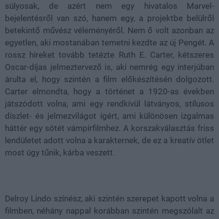
súlyosak, de azért nem egy hivatalos Marvel-
bejelentésről van szó, hanem egy, a projektbe belülről
betekintő művész véleményéről. Nem ő volt azonban az
egyetlen, aki mostanában temetni kezdte az új Pengét. A
rossz híreket tovább tetézte Ruth E. Carter, kétszeres
Oscar-díjas jelmeztervező is, aki nemrég egy interjúban
árulta el, hogy szintén a film előkészítésén dolgozott.
Carter elmondta, hogy a történet a 1920-as években
játszódott volna, ami egy rendkívül látványos, stílusos
díszlet- és jelmezvilágot ígért, ami különösen izgalmas
háttér egy sötét vámpírfilmhez. A korszakválasztás friss
lendületet adott volna a karakternek, de ez a kreatív ötlet
most úgy tűnik, kárba veszett.
Delroy Lindo színész, aki szintén szerepet kapott volna a
filmben, néhány nappal korábban szintén megszólalt az