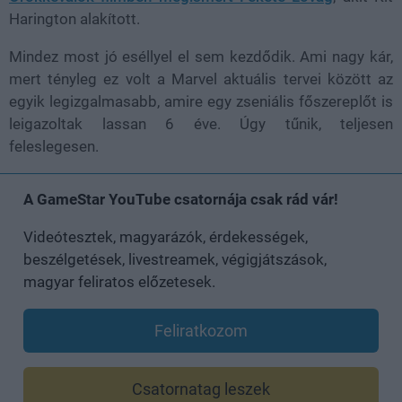
Harington alakított.
Mindez most jó eséllyel el sem kezdődik. Ami nagy kár,
mert tényleg ez volt a Marvel aktuális tervei között az
egyik legizgalmasabb, amire egy zseniális főszereplőt is
leigazoltak lassan 6 éve. Úgy tűnik, teljesen
feleslegesen.
A GameStar YouTube csatornája csak rád vár!
Videótesztek, magyarázók, érdekességek,
beszélgetések, livestreamek, végigjátszások,
magyar feliratos előzetesek.
Feliratkozom
Csatornatag leszek