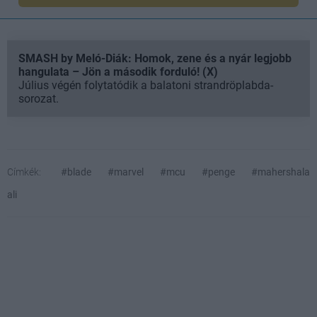
SMASH by Meló-Diák: Homok, zene és a nyár legjobb
hangulata – Jön a második forduló! (X)
Július végén folytatódik a balatoni strandröplabda-
sorozat.
Címkék:
#blade
#marvel
#mcu
#penge
#mahershala
ali