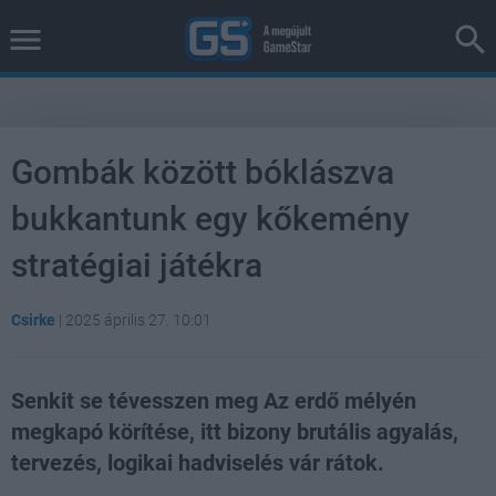
Gombák között bóklászva
bukkantunk egy kőkemény
stratégiai játékra
Csirke
|
2025 április 27. 10:01
Senkit se tévesszen meg Az erdő mélyén
megkapó körítése, itt bizony brutális agyalás,
tervezés, logikai hadviselés vár rátok.