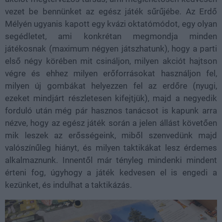
vezet be bennünket az egész játék sűrűjébe. Az Erdő
Mélyén ugyanis kapott egy kvázi oktatómódot, egy olyan
segédletet, ami konkrétan megmondja minden
játékosnak (maximum négyen játszhatunk), hogy a parti
első négy körében mit csináljon, milyen akciót hajtson
végre és ehhez milyen erőforrásokat használjon fel,
milyen új gombákat helyezzen fel az erdőre (nyugi,
ezeket mindjárt részletesen kifejtjük), majd a negyedik
forduló után még pár hasznos tanácsot is kapunk arra
nézve, hogy az egész játék során a jelen állást követően
mik leszek az erősségeink, miből szenvedünk majd
valószínűleg hiányt, és milyen taktikákat lesz érdemes
alkalmaznunk. Innentől már tényleg mindenki mindent
érteni fog, úgyhogy a játék kedvesen el is engedi a
kezünket, és indulhat a taktikázás.