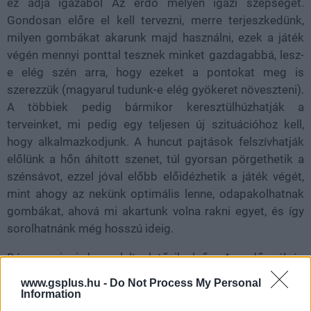
ez adja igazából Az erdő mélyén igazi szépségét.
Gondosan előre el kell tervezni, merre terjeszkedünk,
milyen gombákat akarunk majd használni, ezek a játék
végén mennyi ponttal tesznek minket gazdagabbá, lesz-
e elég szén arra, hogy ezeket a pontokat meg is
szerezzük (magyarul tudunk-e elég gyökeret növeszteni).
A többiek pedig bármikor keresztülhúzhatják a
terveinket, mi pedig egy teljesen új szituációhoz kell,
hogy alkalmazkodjunk. A huncut pajtások felszívhatják
előlünk a hőn áhított szenet, túl gyorsan pörgethetik a
szénsávot, ezzel jóval előbb előidézhetik a játék végét,
mint ahogy az nekünk optimális lenne, odapakolhatnak
gombákat, ahová mi akartunk volna rakni egyet, és így
sorolhatnánk még hosszú ideig.
Bármennyire is bonyolultnak tűnik elsőre, Az erdő mélyén
végtelenül egyszerű szabályokkal operál, mégis, a
www.gsplus.hu -
Do Not Process My Personal
temérdek lehetőség, a potenciálisan eredményes
Information
stratégiák közötti válogatás teszi egy izgalmas,