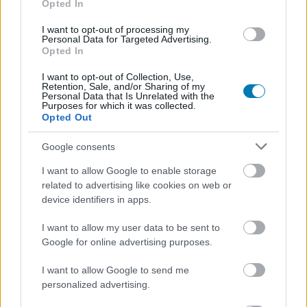
Opted In
ellenben az eredeti játék fa elemeivel. Nyilván az áron is
meglátszott volna, ha még több fa elem kerül a dobozba
I want to opt-out of processing my
Personal Data for Targeted Advertising.
(az alapanyagok és bizonyos jelzők így is fából vannak),
Opted In
de az összképhez azért sokat hozzáadhatott volna ez a
döntés. Mindenesetre azért viszont be kell írnunk egy
I want to opt-out of Collection, Use,
Retention, Sale, and/or Sharing of my
ceruzás pirosat, hogy kis dobozkák is vannak
Personal Data that Is Unrelated with the
Purposes for which it was collected.
csomagolva az egyes játékelemek számára.
Opted Out
Az erdő mélyén
Google consents
Eredeti cím: Undergrove
I want to allow Google to enable storage
related to advertising like cookies on web or
Tervező: Elizabeth Hargrave, Mark Wootton
device identifiers in apps.
Grafika: Beth Sobel
I want to allow my user data to be sent to
Eredeti kiadó: Alderac Entertainment Group
Google for online advertising purposes.
Magyar kiadó: Reflexshop
I want to allow Google to send me
personalized advertising.
Játékosszám: 1-4 fő