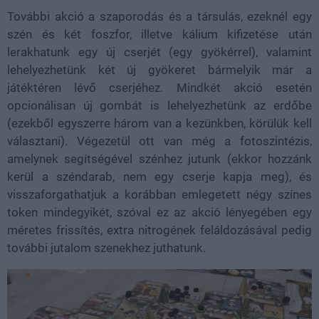
További akció a szaporodás és a társulás, ezeknél egy
szén és két foszfor, illetve kálium kifizetése után
lerakhatunk egy új cserjét (egy gyökérrel), valamint
lehelyezhetünk két új gyökeret bármelyik már a
játéktéren lévő cserjéhez. Mindkét akció esetén
opcionálisan új gombát is lehelyezhetünk az erdőbe
(ezekből egyszerre három van a kezünkben, körülük kell
választani). Végezetül ott van még a fotoszintézis,
amelynek segítségével szénhez jutunk (ekkor hozzánk
kerül a széndarab, nem egy cserje kapja meg), és
visszaforgathatjuk a korábban emlegetett négy színes
token mindegyikét, szóval ez az akció lényegében egy
méretes frissítés, extra nitrogének feláldozásával pedig
további jutalom szenekhez juthatunk.