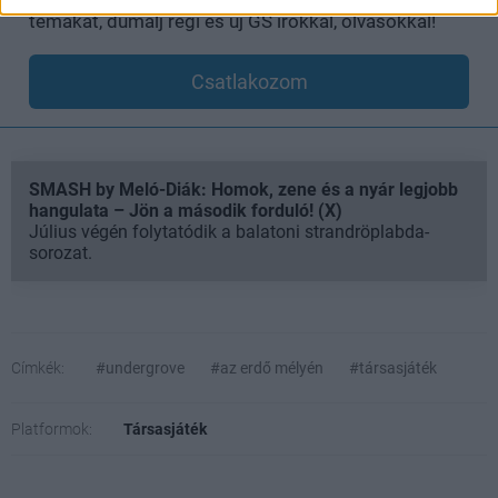
témákat, dumálj régi és új GS írókkal, olvasókkal!
Csatlakozom
SMASH by Meló-Diák: Homok, zene és a nyár legjobb
hangulata – Jön a második forduló! (X)
Július végén folytatódik a balatoni strandröplabda-
sorozat.
Címkék:
#undergrove
#az erdő mélyén
#társasjáték
Platformok:
Társasjáték