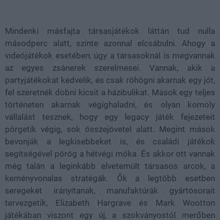
Loaded
:
Unmute
38.46%
Mindenki másfajta társasjátékok láttán tud nulla
másodperc alatt, szinte azonnal elcsábulni. Ahogy a
videójátékok esetében, úgy a társasoknál is megvannak
az egyes zsánerek szerelmesei. Vannak, akik a
partyjátékokat kedvelik, és csak röhögni akarnak egy jót,
fel szeretnék dobni kicsit a házibulikat. Mások egy teljes
történeten akarnak végighaladni, és olyan komoly
vállalást tesznek, hogy egy legacy játék fejezeteit
pörgetik végig, sok összejövetel alatt. Megint mások
bevonják a legkisebbeket is, és családi játékok
segítségével pörög a hétvégi móka. És akkor ott vannak
még talán a leginkább elvetemült társasos arcok, a
keményvonalas stratégák. Ők a legtöbb esetben
seregeket irányítanak, manufaktúrák gyártósorait
tervezgetik, Elizabeth Hargrave és Mark Wootton
játékában viszont egy új, a szokványostól merőben