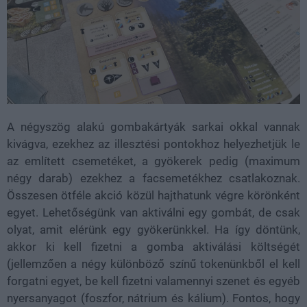
A négyszög alakú gombakártyák sarkai okkal vannak
kivágva, ezekhez az illesztési pontokhoz helyezhetjük le
az említett csemetéket, a gyökerek pedig (maximum
négy darab) ezekhez a facsemetékhez csatlakoznak.
Összesen ötféle akció közül hajthatunk végre körönként
egyet. Lehetőségünk van aktiválni egy gombát, de csak
olyat, amit elérünk egy gyökerünkkel. Ha így döntünk,
akkor ki kell fizetni a gomba aktiválási költségét
(jellemzően a négy különböző színű tokenünkből el kell
forgatni egyet, be kell fizetni valamennyi szenet és egyéb
nyersanyagot (foszfor, nátrium és kálium). Fontos, hogy