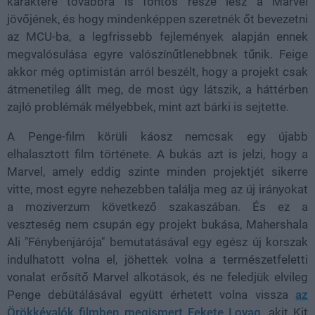
karaktere továbbra is fontos része lesz a Marvel
jövőjének, és hogy mindenképpen szeretnék őt bevezetni
az MCU-ba, a legfrissebb fejlemények alapján ennek
megvalósulása egyre valószínűtlenebbnek tűnik. Feige
akkor még optimistán arról beszélt, hogy a projekt csak
átmenetileg állt meg, de most úgy látszik, a háttérben
zajló problémák mélyebbek, mint azt bárki is sejtette.
A Penge-film körüli káosz nemcsak egy újabb
elhalasztott film története. A bukás azt is jelzi, hogy a
Marvel, amely eddig szinte minden projektjét sikerre
vitte, most egyre nehezebben találja meg az új irányokat
a moziverzum következő szakaszában. És ez a
veszteség nem csupán egy projekt bukása, Mahershala
Ali "Fénybenjárója" bemutatásával egy egész új korszak
indulhatott volna el, jöhettek volna a természetfeletti
vonalat erősítő Marvel alkotások, és ne feledjük elvileg
Penge debütálásával együtt érhetett volna vissza
az
Örökkévalók filmben megismert Fekete Lovag
, akit Kit