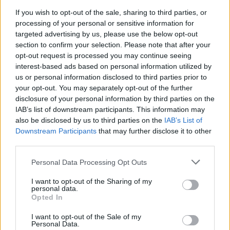
komplex, folyamatos feszültséggel teli játékká. A
If you wish to opt-out of the sale, sharing to third parties, or
processing of your personal or sensitive information for
gyönyörű, természetközeli környezet és megvalósítás
targeted advertising by us, please use the below opt-out
viszont ezt a feszültséget is kellemesen oldja, és az
section to confirm your selection. Please note that after your
ember akkor is csak vigyorogni a tud a színpompás
opt-out request is processed you may continue seeing
gombák láttán, ha épp felmossák vele a játékostársak a
interest-based ads based on personal information utilized by
padlót.
us or personal information disclosed to third parties prior to
your opt-out. You may separately opt-out of the further
disclosure of your personal information by third parties on the
IAB’s list of downstream participants. This information may
also be disclosed by us to third parties on the
IAB’s List of
Downstream Participants
that may further disclose it to other
third parties.
Please note that this website/app uses one or more Google
Personal Data Processing Opt Outs
services and may gather and store information including but
not limited to your visit or usage behaviour. You may click to
I want to opt-out of the Sharing of my
personal data.
grant or deny consent to Google and its third-party tags to
Opted In
use your data for below specified purposes in below Google
Negatívumként talán csak az hozható fel Az erdő mélyén
consent section.
I want to opt-out of the Sale of my
kapcsán, hogy a gyökerek és fák papírból készültek,
Personal Data.