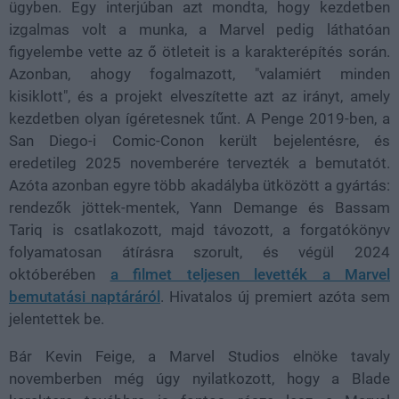
ügyben. Egy interjúban azt mondta, hogy kezdetben
izgalmas volt a munka, a Marvel pedig láthatóan
figyelembe vette az ő ötleteit is a karakterépítés során.
Azonban, ahogy fogalmazott, "valamiért minden
kisiklott", és a projekt elveszítette azt az irányt, amely
kezdetben olyan ígéretesnek tűnt. A Penge 2019-ben, a
San Diego-i Comic-Conon került bejelentésre, és
eredetileg 2025 novemberére tervezték a bemutatót.
Azóta azonban egyre több akadályba ütközött a gyártás:
rendezők jöttek-mentek, Yann Demange és Bassam
Tariq is csatlakozott, majd távozott, a forgatókönyv
folyamatosan átírásra szorult, és végül 2024
októberében
a filmet teljesen levették a Marvel
bemutatási naptáráról
. Hivatalos új premiert azóta sem
jelentettek be.
Bár Kevin Feige, a Marvel Studios elnöke tavaly
novemberben még úgy nyilatkozott, hogy a Blade