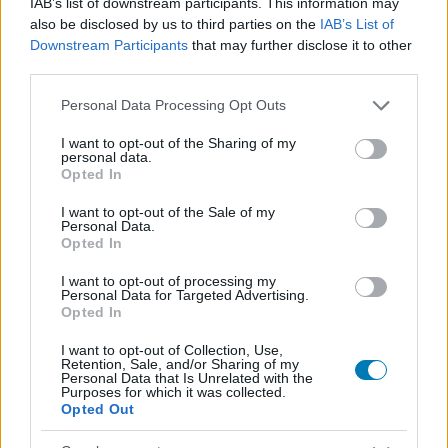
IAB’s list of downstream participants. This information may
also be disclosed by us to third parties on the
IAB’s List of
Downstream Participants
that may further disclose it to other
Michał Nowakowski, a CDPR társelnöke a
GameSpot
third parties.
kérdésére elmondta:
Please note that this website/app uses one or more Google
Personal Data Processing Opt Outs
"Az ütemtervünk rendkívül ambiciózus. Egész
services and may gather and store information including but
konkrétan három Witcher játékot szeretnénk
not limited to your visit or usage behaviour. You may click to
I want to opt-out of the Sharing of my
personal data.
grant or deny consent to Google and its third-party tags to
kiadni egy 6 éves periódusban. Őszintén szólva
Opted In
use your data for below specified purposes in below Google
nagyon nehéz lenne ezekhez még kiegészítőket is
consent section.
I want to opt-out of the Sale of my
gyártani ehhez a trilógiához. Jelenleg ez az
Personal Data.
álláspontunk ezzel a kérdéssel kapcsolatban."
Opted In
I want to opt-out of processing my
Egyelőre elég erősen kérdéses, hogy tudni fogják-e
Personal Data for Targeted Advertising.
tartani ezt a meglehetősen szűkösnek tűnő ütemtervet,
Opted In
és én személy szerint azért nagyobb összegben mernék
I want to opt-out of Collection, Use,
fogadni arra, hogy nem. Ennek ellenére a Witcher
Retention, Sale, and/or Sharing of my
Personal Data that Is Unrelated with the
rajongói még így is bőven jobban járnak, mint akár az
Purposes for which it was collected.
Elder Scrolls fanok
az évezredekkel ezelőtt bejelentett
Opted Out
hatodik résszel
, vagy épp a Fable-re szintén elég régóta