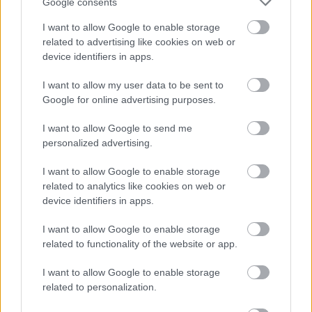
Google consents
váró játékosok, amit
épp tegnap halasztottak el ismét.
I want to allow Google to enable storage
related to advertising like cookies on web or
device identifiers in apps.
I want to allow my user data to be sent to
Google for online advertising purposes.
I want to allow Google to send me
personalized advertising.
I want to allow Google to enable storage
related to analytics like cookies on web or
device identifiers in apps.
I want to allow Google to enable storage
related to functionality of the website or app.
SMASH by Meló-Diák: Homok, zene és a nyár legjobb
hangulata – Jön a második forduló! (X)
I want to allow Google to enable storage
Július végén folytatódik a balatoni strandröplabda-
related to personalization.
sorozat.