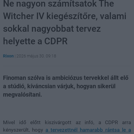
Ne nagyon számítsatok The
Witcher IV kiegészítőre, valami
sokkal nagyobbat tervez
helyette a CDPR
Rixon
|
2026 május 30. 09:18
Finoman szólva is ambiciózus tervekkel állt elő
a stúdió, kíváncsian várjuk, hogyan sikerül
megvalósítani.
Loaded
:
Unmute
21.86%
Mivel idő előtt kiszivárgott az infó, a CDPR arra
kényszerült, hogy
a tervezettnél hamarabb rántsa le a