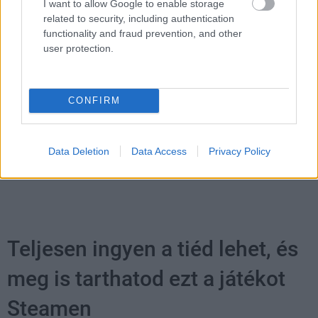
I want to allow Google to enable storage
related to security, including authentication
functionality and fraud prevention, and other
user protection.
Címkék:
#cdpr
#cd projekt red
#the witcher iv
#kiegészítő
#songs of the past
#the witcher iii
#the
CONFIRM
witcher 3
#the witcher 4
Data Deletion
Data Access
Privacy Policy
Teljesen ingyen a tiéd lehet, és
meg is tarthatod ezt a játékot
Steamen