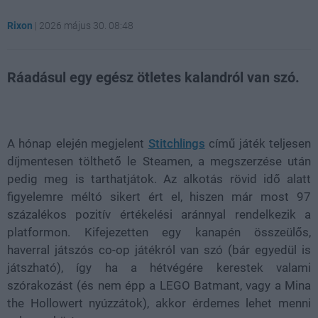
Rixon
|
2026 május 30. 08:48
Ráadásul egy egész ötletes kalandról van szó.
Loaded
:
Unmute
21.86%
A hónap elején megjelent
Stitchlings
című játék teljesen
díjmentesen tölthető le Steamen, a megszerzése után
pedig meg is tarthatjátok. Az alkotás rövid idő alatt
figyelemre méltó sikert ért el, hiszen már most 97
százalékos pozitív értékelési aránnyal rendelkezik a
platformon. Kifejezetten egy kanapén összeülős,
haverral játszós co-op játékról van szó (bár egyedül is
játszható), így ha a hétvégére kerestek valami
szórakozást (és nem épp a LEGO Batmant, vagy a Mina
the Hollowert nyúzzátok), akkor érdemes lehet menni