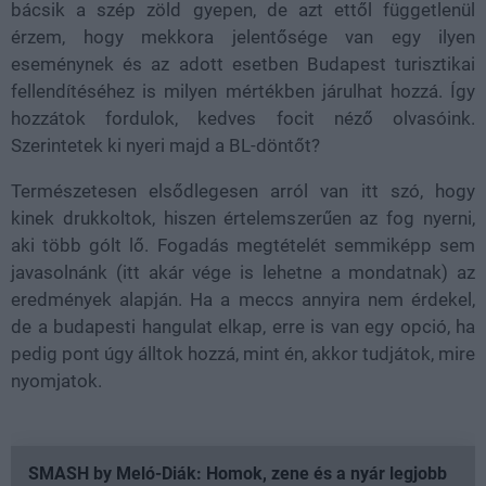
bácsik a szép zöld gyepen, de azt ettől függetlenül
érzem, hogy mekkora jelentősége van egy ilyen
eseménynek és az adott esetben Budapest turisztikai
fellendítéséhez is milyen mértékben járulhat hozzá. Így
hozzátok fordulok, kedves focit néző olvasóink.
Szerintetek ki nyeri majd a BL-döntőt?
Természetesen elsődlegesen arról van itt szó, hogy
kinek drukkoltok, hiszen értelemszerűen az fog nyerni,
aki több gólt lő. Fogadás megtételét semmiképp sem
javasolnánk (itt akár vége is lehetne a mondatnak) az
eredmények alapján. Ha a meccs annyira nem érdekel,
de a budapesti hangulat elkap, erre is van egy opció, ha
pedig pont úgy álltok hozzá, mint én, akkor tudjátok, mire
nyomjatok.
SMASH by Meló-Diák: Homok, zene és a nyár legjobb