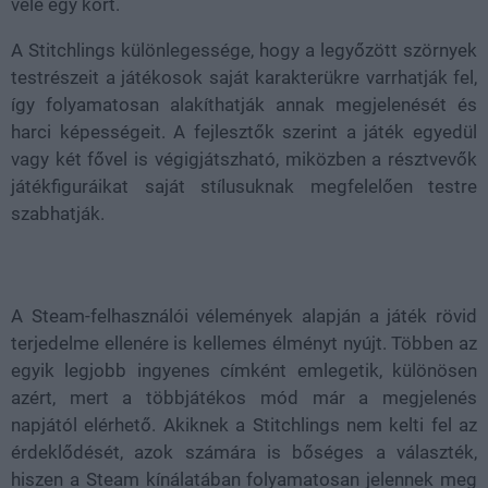
vele egy kört.
A Stitchlings különlegessége, hogy a legyőzött szörnyek
testrészeit a játékosok saját karakterükre varrhatják fel,
így folyamatosan alakíthatják annak megjelenését és
harci képességeit. A fejlesztők szerint a játék egyedül
vagy két fővel is végigjátszható, miközben a résztvevők
játékfiguráikat saját stílusuknak megfelelően testre
szabhatják.
A Steam-felhasználói vélemények alapján a játék rövid
terjedelme ellenére is kellemes élményt nyújt. Többen az
egyik legjobb ingyenes címként emlegetik, különösen
azért, mert a többjátékos mód már a megjelenés
napjától elérhető. Akiknek a Stitchlings nem kelti fel az
érdeklődését, azok számára is bőséges a választék,
hiszen a Steam kínálatában folyamatosan jelennek meg