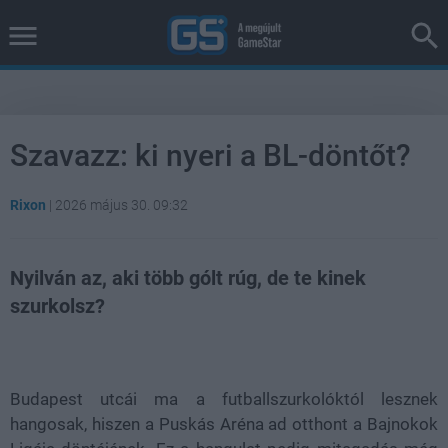
Szavazz: ki nyeri a BL-döntőt?
Rixon
|
2026 május 30. 09:32
Nyilván az, aki több gólt rúg, de te kinek
szurkolsz?
Loaded
:
Unmute
39.14%
Budapest utcái ma a futballszurkolóktól lesznek
hangosak, hiszen a Puskás Aréna ad otthont a Bajnokok