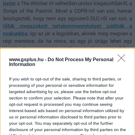
leplet
a The Witcher III vélhetően utolsó kiegészítőjéről, a
Songs of the Pastról. Mivel a CDPR-ról van szó, hamar
leszögezték, hogy nem egy egyszerű DLC-ről van szó,
a
tőlük megszokott tartalommennyiséget zúdítják a
nyakunkba
, így az jár a legjobban, akinek még megvan a
régi mentése, de ha nincs, ez egy jó ürügy lehet egy
újrajátszásra, ami azért szintén nem olyan rossz dolog,
lássuk be.
www.gsplus.hu -
Do Not Process My Personal
Information
A
The Witcher IV
kapcsán viszont nem feltétlenül
számíthatunk ilyen hosszú támogatásra, ez pedig nem
If you wish to opt-out of the sale, sharing to third parties, or
azért van, mert a CDPR-os srácok annyira lusták
processing of your personal or sensitive information for
lennének. Épp ellenkezőleg. Ugyanis nem csak egy The
targeted advertising by us, please use the below opt-out
section to confirm your selection. Please note that after your
Witcher IV érkezik, egy teljes sagát akarnak leszállítani
opt-out request is processed you may continue seeing
nekünk 6 év alatt, ami egy trilógiát jelent. Ebbe az
interest-based ads based on personal information utilized by
ütemtervbe elég nehezen beilleszthető bármiféle
us or personal information disclosed to third parties prior to
kiegészítő.
your opt-out. You may separately opt-out of the further
disclosure of your personal information by third parties on the