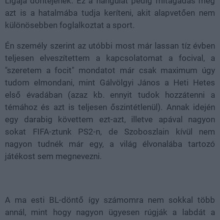
Ligája döntéjének. Ez a hangulat pedig mitagadás még
azt is a hatalmába tudja keríteni, akit alapvetően nem
különösebben foglalkoztat a sport.
Én személy szerint az utóbbi most már lassan tíz évben
teljesen elveszítettem a kapcsolatomat a focival, a
"szeretem a focit" mondatot már csak maximum úgy
tudom elmondani, mint Gálvölgyi János a Heti Hetes
első évadában (azaz kb. ennyit tudok hozzátenni a
témához és azt is teljesen őszintétlenül). Annak idején
egy darabig követtem ezt-azt, illetve apával nagyon
sokat FIFA-ztunk PS2-n, de Szoboszlain kívül nem
nagyon tudnék már egy, a világ élvonalába tartozó
játékost sem megnevezni.
A ma esti BL-döntő így számomra nem sokkal több
annál, mint hogy nagyon ügyesen rúgják a labdát a