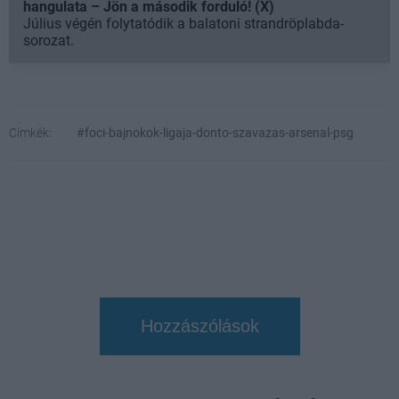
hangulata – Jön a második forduló! (X)
Július végén folytatódik a balatoni strandröplabda-
sorozat.
Címkék:
#foci-bajnokok-ligaja-donto-szavazas-arsenal-psg
Hozzászólások