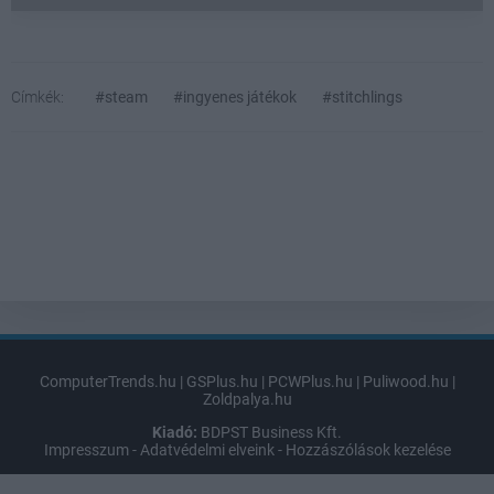
Címkék:
#steam
#ingyenes játékok
#stitchlings
ComputerTrends.hu
|
GSPlus.hu
|
PCWPlus.hu
|
Puliwood.hu
|
Zoldpalya.hu
Kiadó:
BDPST Business Kft.
Impresszum
-
Adatvédelmi elveink
-
Hozzászólások kezelése