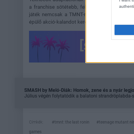
authenti
a franchise sötétebb, felnőttebb oldalára. H
játék nemcsak a TMNT-rajongóknak lehet érd
épülő akció-kalandot keresnek.
SMASH by Meló-Diák: Homok, zene és a nyár legjob
Július végén folytatódik a balatoni strandröplabda-
Címkék:
#tmnt: the last ronin
#teenage mutant ninj
games