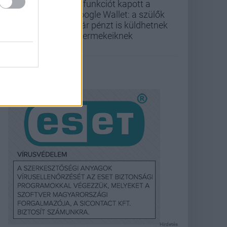
Új funkciót kapott a
Google Wallet: a szülők
már pénzt is küldhetnek
gyermekeiknek
Hirdetés