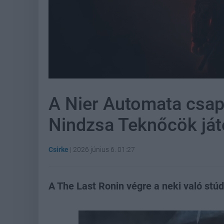
A Nier Automata csapat
Nindzsa Teknőcök ját
Csirke
|
2026 június 6. 01:27
A The Last Ronin végre a neki való stúd