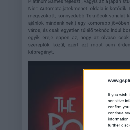
PlatinumGames fejleszti, vagyis az a japán st
Nier: Automata játékmeneti oldala is kötődik.
megszokott, könnyedebb Teknőcök-vonalat kép
ajánlok mindenkinek!) egy komorabb jövőben
város, és csak egyetlen túlélő teknőc indul bos
egyik ereje éppen az, hogy az olvasó csak 
szereplők közül, ezért ezt most sem érde
képregényt.
www.gspl
If you wish 
sensitive in
confirm you
continue se
information 
further disc