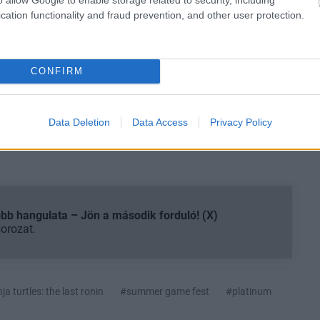
cation functionality and fraud prevention, and other user protection.
a a PlatinumGames jól érzi meg ezt a tónust, akkor a
ekes, hanem azoknak is, akik egy erősebb, bosszúra
CONFIRM
Data Deletion
Data Access
Privacy Policy
b hangulata – Jön a második forduló! (X)
sorozat.
a turtles: the last ronin
#summer game fest
#platinum