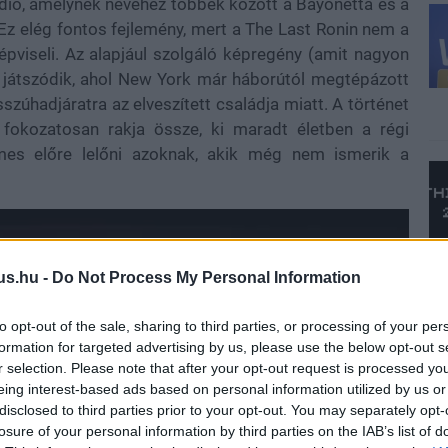
údió, amelynek nevéhez többek között a Bayonetta és a
 Ez elég fontos fejlemény, mert a The Last Ronin nem a
viseli. Az alapjául szolgáló képregény (amit nagyon
 játszódik, ahol New York már háborútól megtépázott
szúhadjáratra az elveszített családja miatt. A történet
fokozatosan rakja össze, ki maradt életben a régi
mes előre lelőni azoknak, akik még nem ismerik a
us.hu -
Do Not Process My Personal Information
to opt-out of the sale, sharing to third parties, or processing of your per
formation for targeted advertising by us, please use the below opt-out s
r selection. Please note that after your opt-out request is processed y
eing interest-based ads based on personal information utilized by us or
disclosed to third parties prior to your opt-out. You may separately opt-
losure of your personal information by third parties on the IAB’s list of