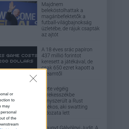
Majdnem
belekóstolhattak a
magánbefektetők a
futball-világbajnokság
üzletébe, de rájuk csapták
az ajtót
A 18 éves srác papíron
437 millió forintot
keresett a játékával, de
csak 650 ezret kapott a
Steamtől
Élete végéig
sonal or
kerekesszékbe
ection to
kényszerült a Rust
ou may
játékos, aki swatting
 personal
áldozata lett
out of the
 downstream
Elhunyt Gálvölgyi Judit, A