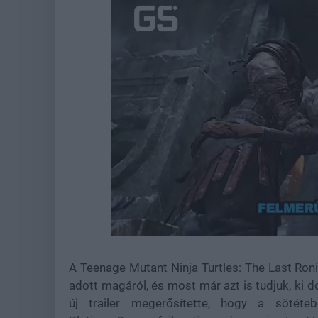
Loaded
:
Unmute
39.04%
A Teenage Mutant Ninja Turtles: The Last Ronin
adott magáról, és most már azt is tudjuk, ki
új trailer megerősítette, hogy a sötéte