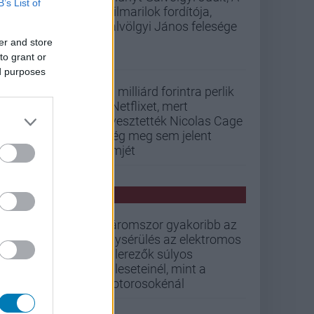
B’s List of
szilmarilok fordítója,
Gálvölgyi János felesége
er and store
to grant or
ed purposes
33 milliárd forintra perlik
a Netflixet, mert
elvesztették Nicolas Cage
még meg sem jelent
filmjét
PCW HÍREK
Háromszor gyakoribb az
agysérülés az elektromos
rollerezők súlyos
baleseteinél, mint a
motorosokénál