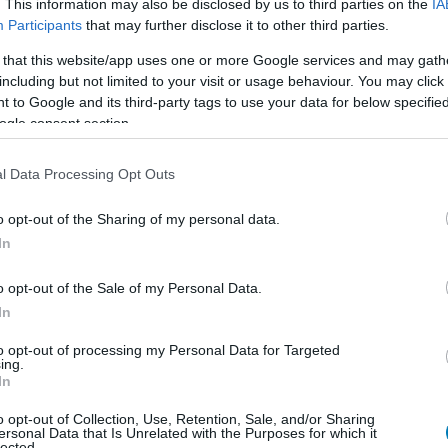
. This information may also be disclosed by us to third parties on the
IA
Participants
that may further disclose it to other third parties.
 that this website/app uses one or more Google services and may gath
including but not limited to your visit or usage behaviour. You may click 
 to Google and its third-party tags to use your data for below specifi
ogle consent section.
l Data Processing Opt Outs
o opt-out of the Sharing of my personal data.
In
djátékként írja le a projektet, ami jól illik az
an bunyózó, pizzázó hősökről szól, hanem magányos,
o opt-out of the Sale of my Personal Data.
rcai mögött veszteség és személyes bosszú áll. Ez a
In
nyebb, karakterközpontú akciójátékhoz, mint egy
mes választása ebből a szempontból kifejezetten
to opt-out of processing my Personal Data for Targeted
ing.
 gyors, látványos és technikás, a karakterek mozgása
In
st Ronin esetében pont erre lehet szükség: olyan
o opt-out of Collection, Use, Retention, Sale, and/or Sharing
em egyszerűen ellenfeleket üt le, hanem minden
ersonal Data that Is Unrelated with the Purposes for which it
s a düh, amely előre hajtja.
lected.