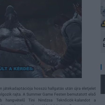
A
 játékadaptációja hosszú hallgatás után újra életjelet
 dolgozik rajta. A Summer Game Festen bemutatott első
bb hangvételű Tini Nindzsa Teknőcök-kalandot a