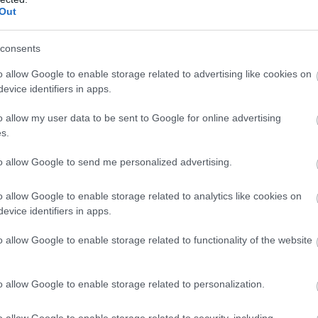
Out
consents
eknőcök neve nem most találkozik először. A stúdió
o allow Google to enable storage related to advertising like cookies on
rtles: Mutants in Manhattanen is dolgozott, amely
evice identifiers in apps.
. Ezért a mostani bejelentésben van némi óvatosságra
űnik. A The Last Ronin sokkal erősebb, karakteresebb
o allow my user data to be sent to Google for online advertising
tóan nagyobb súlyú projektként kezeli.
s.
ount most hozza létre egységes játékos részlegét, a
to allow Google to send me personalized advertising.
gy a cég nagy IP-it komolyabb videojátékos formában
o allow Google to enable storage related to analytics like cookies on
erint nem egyszerű licencjátékokban gondolkodnak,
evice identifiers in apps.
, sorozatok és streamingtartalmak mellett önálló
pen hangzik, a játékosok viszont végül úgyis azt nézik
o allow Google to enable storage related to functionality of the website
t-e.
t részletes játékmenetet, de már ez is elég volt ahhoz,
o allow Google to enable storage related to personalization.
st Ronin évek óta az egyik legígéretesebb Tini Nindzsa
t nem a megszokott családbarát energiára épít, hanem
o allow Google to enable storage related to security, including