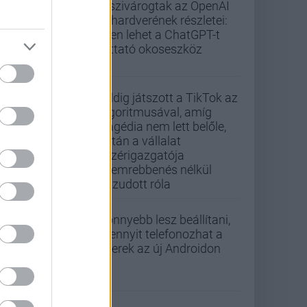
Kiszivárogtak az OpenAI
új hardverének részletei:
ilyen lehet a ChatGPT-t
futtató okoseszköz
Addig játszott a TikTok az
algoritmusával, amíg
tragédia nem lett belőle,
aztán a vállalat
vezérigazgatója
szemrebbenés nélkül
hazudott róla
Könnyebb lesz beállítani,
mennyit telefonozhat a
gyerek az új Androidon