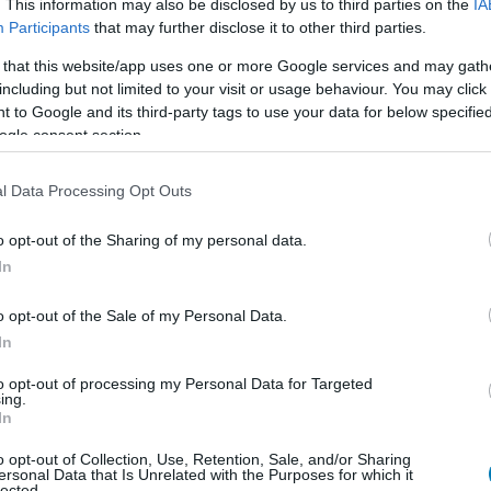
. This information may also be disclosed by us to third parties on the
IA
Participants
that may further disclose it to other third parties.
 that this website/app uses one or more Google services and may gath
including but not limited to your visit or usage behaviour. You may click 
 to Google and its third-party tags to use your data for below specifi
ogle consent section.
l Data Processing Opt Outs
o opt-out of the Sharing of my personal data.
d, amitől a sorozat annak idején emlékezetes lett.
In
et, ehhez pedig a normális közlekedés minden írott és
t autós szimulátor, inkább egy villámgyors árkádos
o opt-out of the Sale of my Personal Data.
áltozik, a taxi pedig kaszkadőrjárművé.
In
to opt-out of processing my Personal Data for Targeted
t a Crazy Taxi visszatérése már 2023 óta ott lógott a
ing.
lasszikus sorozatát is újra előveszi, és a Crazy Taxi
In
e és a Streets of Rage is bekerült ebbe a feltámasztási
o opt-out of Collection, Use, Retention, Sale, and/or Sharing
ersonal Data that Is Unrelated with the Purposes for which it
lected.