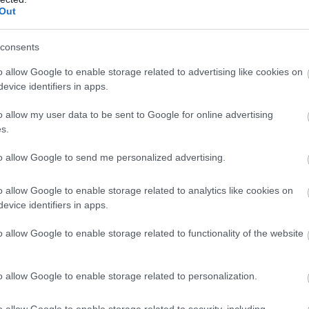
Out
consents
b hangulata – Jön a második forduló! (X)
sorozat.
o allow Google to enable storage related to advertising like cookies on
evice identifiers in apps.
o allow my user data to be sent to Google for online advertising
s.
ega
#xbox games showcase
#ps5
#xbox series x/s
to allow Google to send me personalized advertising.
o allow Google to enable storage related to analytics like cookies on
evice identifiers in apps.
o allow Google to enable storage related to functionality of the website
o allow Google to enable storage related to personalization.
o allow Google to enable storage related to security, including