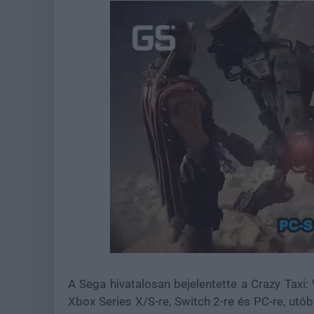
Loaded
:
Unmute
44.67%
A Sega hivatalosan bejelentette a Crazy Taxi:
Xbox Series X/S-re, Switch 2-re és PC-re, utó