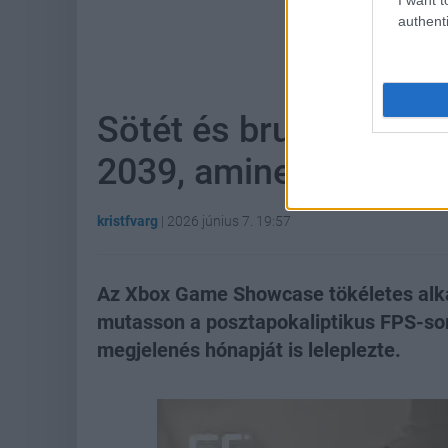
authenti
Hoz
Sötét és brutális új e
2039, aminek már a me
kristfvarg
|
2026 június 7. 19:57
Az Xbox Game Showcase tökéletes alka
mutasson a posztapokaliptikus FPS-soro
megjelenés hónapját is leleplezte.