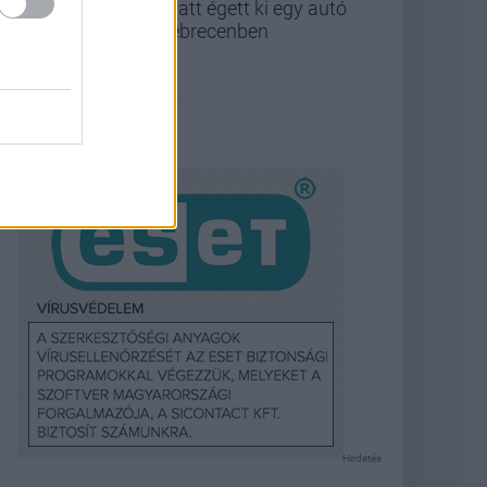
miatt égett ki egy autó
Debrecenben
Hirdetés