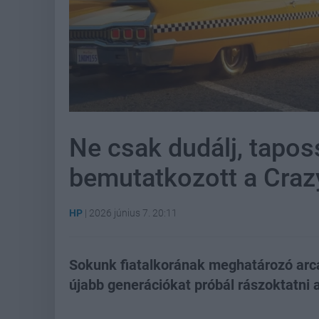
Ne csak dudálj, taposs
bemutatkozott a Crazy
HP
|
2026 június 7. 20:11
Sokunk fiatalkorának meghatározó arca
újabb generációkat próbál rászoktatni 