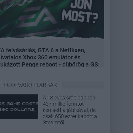
A felvásárlás, GTA 6 a Netflixen,
hivatalos Xbox 360 emulátor és
kukázott Penge reboot - dübörög a GS
Hype
LEGOLVASOTTABBAK
A 18 éves srác papíron
437 millió forintot
keresett a játékával, de
csak 650 ezret kapott a
Steamtől