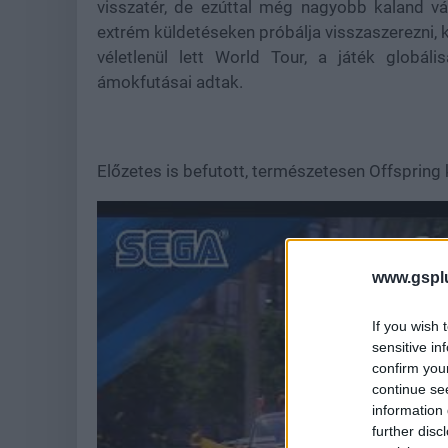
visszatér, de ezúttal még nagyobb kaland vár r
extrém küldetéseken próbálja visszaszerezni,
véletlenül lett World Tour, a játék globál
ámokfutásai adtak.
Előzetes is befutott, természetesen Offspring 
www.gspl
If you wish 
sensitive in
confirm you
continue se
information 
further disc