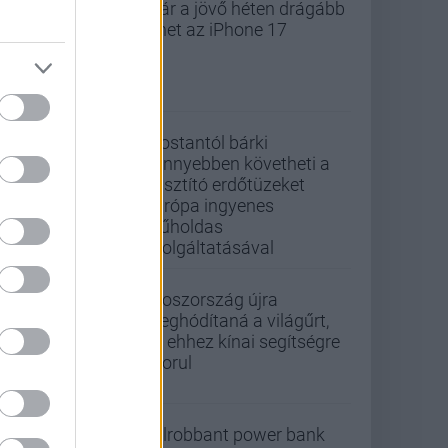
Már a jövő héten drágább
lehet az iPhone 17
Mostantól bárki
könnyebben követheti a
pusztító erdőtüzeket
Európa ingyenes
műholdas
szolgáltatásával
Oroszország újra
meghódítaná a világűrt,
de ehhez kínai segítségre
szorul
Felrobbant power bank