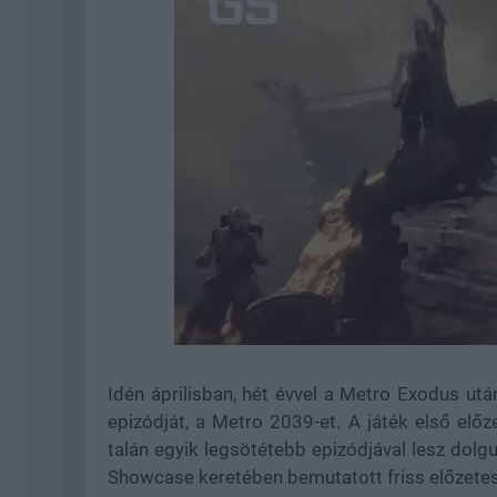
Loaded
:
Unmute
21.86%
Idén áprilisban, hét évvel a Metro Exodus u
epizódját, a Metro 2039-et. A játék első elő
talán egyik legsötétebb epizódjával lesz dol
Showcase keretében bemutatott friss előzetes,