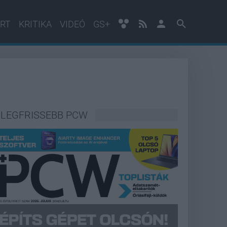
RT
KRITIKA
VIDEÓ
GS+
LEGFRISSEBB PCW