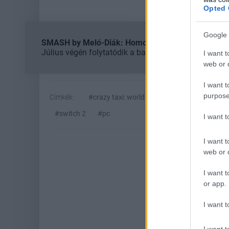
Opted 
Google 
SMASH by Meló-Diák: Homok, zene és a nyár legjob
Július végén folytatódik a balatoni strandröplabda-
I want t
web or d
I want t
purpose
Címkék:
#crazy taxi: world tour
#crazy taxi
#s
#switch 2
#pc
I want 
I want t
web or d
I want t
or app.
I want t
I want t