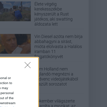
Élete végéig
kerekesszékbe
kényszerült a Rust
játékos, aki swatting
áldozata lett
Vin Diesel azóta nem bírja
abbahagyni a sírást,
mióta elolvasta a Halálos
iramban 11
forgatókönyvét
Tom Holland nem
hajlandó megnézni a
sonal or
kedvenc videójátékából
ection to
készült sorozatot
ou may
 personal
out of the
Pókember világszerte
 downstream
letarolta a mozikat, az