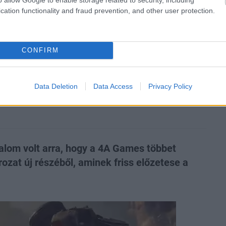
cation functionality and fraud prevention, and other user protection.
zászólások
CONFIRM
lőzetest kapott a Metro
gjelenését is tudjuk
Data Deletion
Data Access
Privacy Policy
lom volt arra, hogy a 4A Games többet
zat új részéből, aminek friss előzetese a