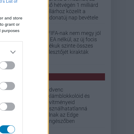
B’s List of
első hétvégén 1 milliárd
dollárhoz közelít a
Vadonatúj nap bevétele
er and store
to grant or
ed purposes
A FIFA-nak nem megy jól
az EA nélkül, az új focis
játékuk szinte összes
fejlesztőjét kirakták
PCW HÍREK
Kedvenc
reklámblokkolóid és
bővítményeid
használhatatlanná
válnak az Edge
böngészőben