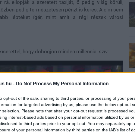
á, ellopják a szeretett taxiját, ő pedig világ körüli,
 közben pedig természetesen pénzt is keres. A cím sem
isabb léptéket ígér, mint amit a régi részek városi
kísérettel, hogy dobogjon minden millennial szív:
us.hu -
Do Not Process My Personal Information
to opt-out of the sale, sharing to third parties, or processing of your per
formation for targeted advertising by us, please use the below opt-out s
r selection. Please note that after your opt-out request is processed y
eing interest-based ads based on personal information utilized by us or
disclosed to third parties prior to your opt-out. You may separately opt-
losure of your personal information by third parties on the IAB’s list of