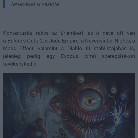
tervezését is vezette.
Kontextusba rakva az úriembert, az ő neve ott van
a
Baldur's Gate 2
, a
Jade Empire
, a
Neverwinter Nights
, a
Mass Effect
, valamint a
Diablo III
stáblistájában is,
jelenleg pedig egy Exodus című szerepjátékon
tevékenykedik.