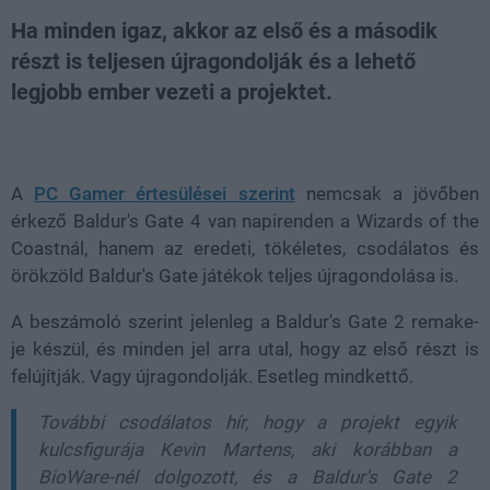
Ha minden igaz, akkor az első és a második
részt is teljesen újragondolják és a lehető
legjobb ember vezeti a projektet.
Loaded
:
Unmute
81.69%
A
PC Gamer értesülései szerint
nemcsak a jövőben
érkező Baldur's Gate 4 van napirenden a Wizards of the
Coastnál, hanem az eredeti, tökéletes, csodálatos és
örökzöld Baldur's Gate játékok teljes újragondolása is.
A beszámoló szerint jelenleg a
Baldur's Gate 2 remake-
je
készül, és minden jel arra utal, hogy az első részt is
felújítják. Vagy újragondolják. Esetleg mindkettő.
További csodálatos hír, hogy a projekt egyik
kulcsfigurája
Kevin Martens
, aki korábban a
BioWare-nél dolgozott, és a Baldur's Gate 2