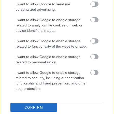
Balatonalmádiban zárul a Smash by Meló-Diák nyári
I want to allow Google to send me
sorozata.
personalized advertising.
I want to allow Google to enable storage
related to analytics like cookies on web or
device identifiers in apps.
Címkék:
#playstation
#state of play
#summer game fest
I want to allow Google to enable storage
related to functionality of the website or app.
Platformok:
PlayStation 5
I want to allow Google to enable storage
related to personalization.
I want to allow Google to enable storage
related to security, including authentication
functionality and fraud prevention, and other
user protection.
Hozzászólások
CONFIRM