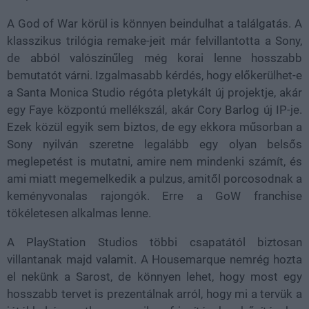
A God of War körül is könnyen beindulhat a találgatás. A
klasszikus trilógia remake-jeit már felvillantotta a Sony,
de abból valószínűleg még korai lenne hosszabb
bemutatót várni. Izgalmasabb kérdés, hogy előkerülhet-e
a Santa Monica Studio régóta pletykált új projektje, akár
egy Faye központú mellékszál, akár Cory Barlog új IP-je.
Ezek közül egyik sem biztos, de egy ekkora műsorban a
Sony nyilván szeretne legalább egy olyan belsős
meglepetést is mutatni, amire nem mindenki számít, és
ami miatt megemelkedik a pulzus, amitől porcosodnak a
keményvonalas rajongók. Erre a GoW franchise
tökéletesen alkalmas lenne.
A PlayStation Studios többi csapatától biztosan
villantanak majd valamit. A Housemarque nemrég hozta
el nekünk a Sarost, de könnyen lehet, hogy most egy
hosszabb tervet is prezentálnak arról, hogy mi a tervük a