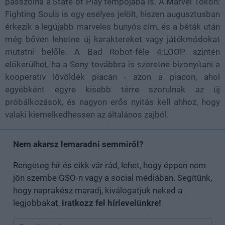
passzolna a State of Play tempójába is. A Marvel Tokon:
Fighting Souls is egy esélyes jelölt, hiszen augusztusban
érkezik a legújabb marveles bunyós cím, és a béták után
még bőven lehetne új karaktereket vagy játékmódokat
mutatni belőle. A Bad Robot-féle 4:LOOP szintén
előkerülhet, ha a Sony továbbra is szeretne bizonyítani a
kooperatív lövöldék piacán - azon a piacon, ahol
egyébként egyre kisebb térre szorulnak az új
próbálkozások, és nagyon erős nyitás kell ahhoz, hogy
valaki kiemelkedhessen az általános zajból.
Nem akarsz lemaradni semmiről?
Rengeteg hír és cikk vár rád, lehet, hogy éppen nem
jön szembe GSO-n vagy a social médiában. Segítünk,
hogy naprakész maradj, kiválogatjuk neked a
legjobbakat,
iratkozz fel hírlevelünkre!