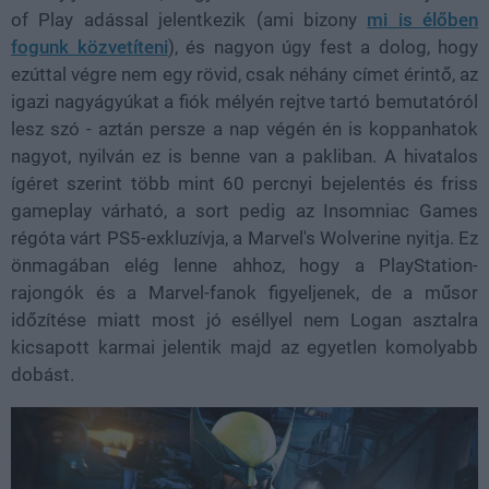
of Play adással jelentkezik (ami bizony
mi is élőben
fogunk közvetíteni
), és nagyon úgy fest a dolog, hogy
ezúttal végre nem egy rövid, csak néhány címet érintő, az
igazi nagyágyúkat a fiók mélyén rejtve tartó bemutatóról
lesz szó - aztán persze a nap végén én is koppanhatok
nagyot, nyilván ez is benne van a pakliban. A hivatalos
ígéret szerint több mint 60 percnyi bejelentés és friss
gameplay várható, a sort pedig az Insomniac Games
régóta várt PS5-exkluzívja, a Marvel's Wolverine nyitja. Ez
önmagában elég lenne ahhoz, hogy a PlayStation-
rajongók és a Marvel-fanok figyeljenek, de a műsor
időzítése miatt most jó eséllyel nem Logan asztalra
kicsapott karmai jelentik majd az egyetlen komolyabb
dobást.