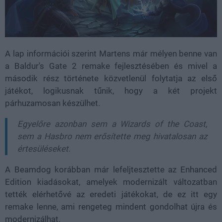
A lap információi szerint Martens már mélyen benne van
a Baldur's Gate 2 remake fejlesztésében és mivel a
második rész története közvetlenül folytatja az első
játékot, logikusnak tűnik, hogy a két projekt
párhuzamosan készülhet.
Egyelőre azonban sem a Wizards of the Coast,
sem a Hasbro nem erősítette meg hivatalosan az
értesüléseket.
A Beamdog korábban már lefeljtesztette az Enhanced
Edition kiadásokat, amelyek modernizált változatban
tették elérhetővé az eredeti játékokat, de ez itt egy
remake lenne, ami rengeteg mindent gondolhat újra és
modernizálhat.