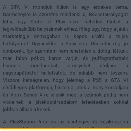
A GTA VI mondjuk külön is egy érdekes téma.
Bármennyire is szeretne mindenki új Rockstar-anyagot
látni, egy State of Play nem feltétlen tűnhet a
legvalószínűbb helyszínnek ehhez, főleg úgy, hogy a játék
marketingje önmagában is képes uralni a teljes
hírfolyamot. Ugyanakkor a Sony és a Rockstar régi jó
cimborák, így szerintem nem lehetetlen a dolog, láttunk
már falon pókot, karon varjút, és puffogtathatnék
hasonló mondásokat, amelyeket utoljára a
nagypapátoktól hallottatok, de inkább nem teszem.
Viszont kétségtelen, hogy jelenleg a PS5 a GTA VI
elsődleges platformja, hiszen a játék a Sony konzoljára
és Xbox Series X-re jelenik meg, a számok pedig nem
viccelnek, a játékostársadalom lefedésében sokkal
jobban állnak a kékek.
A PlayStation 6-ra és az esetleges új kézikonzolra
teljesen feleslegesen lenne számítani. Pletykák vannak