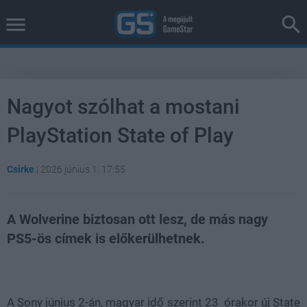
Nagyot szólhat a mostani
PlayStation State of Play
Csirke
|
2026 június 1. 17:55
A Wolverine biztosan ott lesz, de más nagy
PS5-ös címek is előkerülhetnek.
Loaded
:
Unmute
100.00%
A Sony június 2-án, magyar idő szerint 23 órakor új State