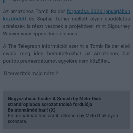
Az amazonos Tomb Raider
forgatása 2026 januárjában
kezdődött
és Sophie Turner mellett olyan csodálatos
színészek is részt vesznek a projektben, mint
Sigourney
Weaver vagy éppen
Jason Isaacs.
A The Telegraph információi szerint a Tomb Raider első
évada még idén bemutatkozhat az Amazonon, bár
pontos premierdátumot egyelőre nem közöltek.
Ti tervezitek majd nézni?
Nagyszabású finálé: A Smash by Meló-Diák
strandröplabda sorozat utolsó fordulója
Balatonalmádiban! (X)
Balatonalmádiban zárul a Smash by Meló-Diák nyári
sorozata.