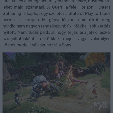
játékkal és esetlegesen milyen frissítésekre, bővítésekre
lehet majd számítani. A Guerrilla-féle Horizon Hunters
Gathering is kaphat egy szeletet a State of Play tortából,
hiszen a kooperatív, gépvadászós spin-offról még
mindig nem nagyon rendelkezünk fix infókkal, sok kérdés
nyitott. Nem tudni például, hogy teljes árú játék lesz-e,
szolgáltatásként működik-e majd, vagy valamilyen
köztes modellt választ hozzá a Sony.