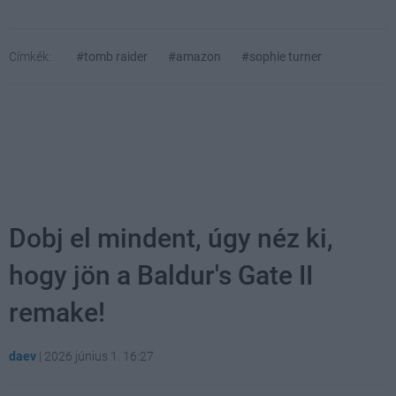
Címkék:
#tomb raider
#amazon
#sophie turner
Dobj el mindent, úgy néz ki,
hogy jön a Baldur's Gate II
remake!
daev
|
2026 június 1. 16:27