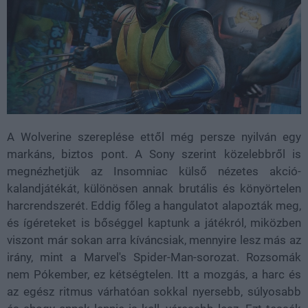
A Wolverine szereplése ettől még persze nyilván egy
markáns, biztos pont. A Sony szerint közelebbről is
megnézhetjük az Insomniac külső nézetes akció-
kalandjátékát, különösen annak brutális és könyörtelen
harcrendszerét. Eddig főleg a hangulatot alapozták meg,
és ígéreteket is bőséggel kaptunk a játékról, miközben
viszont már sokan arra kíváncsiak, mennyire lesz más az
irány, mint a Marvel's Spider-Man-sorozat. Rozsomák
nem Pókember, ez kétségtelen. Itt a mozgás, a harc és
az egész ritmus várhatóan sokkal nyersebb, súlyosabb