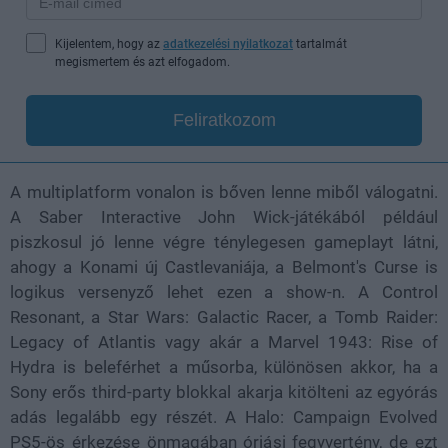
Kijelentem, hogy az
adatkezelési nyilatkozat
tartalmát
megismertem és azt elfogadom.
Feliratkozom
A multiplatform vonalon is bőven lenne miből válogatni.
A Saber Interactive John Wick-játékából például
piszkosul jó lenne végre ténylegesen gameplayt látni,
ahogy a Konami új Castlevaniája, a Belmont's Curse is
logikus versenyző lehet ezen a show-n. A Control
Resonant, a Star Wars: Galactic Racer, a Tomb Raider:
Legacy of Atlantis vagy akár a Marvel 1943: Rise of
Hydra is beleférhet a műsorba, különösen akkor, ha a
Sony erős third-party blokkal akarja kitölteni az egyórás
adás legalább egy részét. A Halo: Campaign Evolved
PS5-ös érkezése önmagában óriási fegyvertény, de ezt