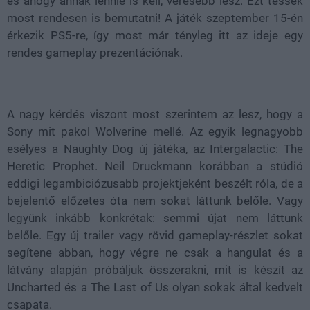
és ahogy annak lennie is kell, véresebb lesz. Ezt tessék
most rendesen is bemutatni! A játék szeptember 15-én
érkezik PS5-re, így most már tényleg itt az ideje egy
rendes gameplay prezentációnak.
A nagy kérdés viszont most szerintem az lesz, hogy a
Sony mit pakol Wolverine mellé. Az egyik legnagyobb
esélyes a Naughty Dog új játéka, az Intergalactic: The
Heretic Prophet. Neil Druckmann korábban a stúdió
eddigi legambiciózusabb projektjeként beszélt róla, de a
bejelentő előzetes óta nem sokat láttunk belőle. Vagy
legyünk inkább konkrétak: semmi újat nem láttunk
belőle. Egy új trailer vagy rövid gameplay-részlet sokat
segítene abban, hogy végre ne csak a hangulat és a
látvány alapján próbáljuk összerakni, mit is készít az
Uncharted és a The Last of Us olyan sokak által kedvelt
csapata.