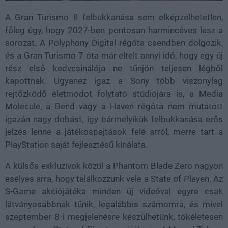
A Gran Turismo 8 felbukkanása sem elképzelhetetlen,
főleg úgy, hogy 2027-ben pontosan harmincéves lesz a
sorozat. A Polyphony Digital régóta csendben dolgozik,
és a Gran Turismo 7 óta már eltelt annyi idő, hogy egy új
rész első kedvcsinálója ne tűnjön teljesen légből
kapottnak. Ugyanez igaz a Sony több viszonylag
rejtőzködő életmódot folytató stúdiójára is, a Media
Molecule, a Bend vagy a Haven régóta nem mutatott
igazán nagy dobást, így bármelyikük felbukkanása erős
jelzés lenne a játékospajtások felé arról, merre tart a
PlayStation saját fejlesztésű kínálata.
A külsős exkluzívok közül a Phantom Blade Zero nagyon
esélyes arra, hogy találkozzunk vele a State of Playen. Az
S-Game akciójátéka minden új videóval egyre csak
látványosabbnak tűnik, legalábbis számomra, és mivel
szeptember 8-i megjelenésre készülhetünk, tökéletesen