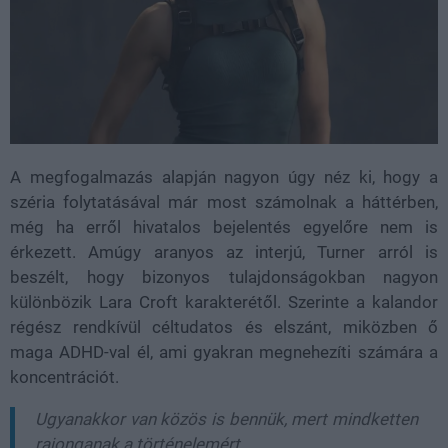
A megfogalmazás alapján nagyon úgy néz ki, hogy a
széria folytatásával már most számolnak a háttérben,
még ha erről hivatalos bejelentés egyelőre nem is
érkezett. Amúgy aranyos az interjú, Turner arról is
beszélt, hogy bizonyos tulajdonságokban nagyon
különbözik Lara Croft karakterétől. Szerinte a kalandor
régész rendkívül céltudatos és elszánt, miközben ő
maga ADHD-val él, ami gyakran megnehezíti számára a
koncentrációt.
Ugyanakkor van közös is bennük, mert mindketten
rajonganak a történelemért.