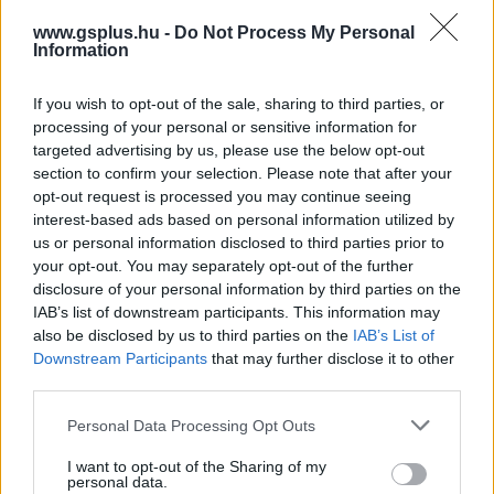
persze róluk, de egy júniusi State of Play inkább
www.gsplus.hu -
Do Not Process My Personal
játékokról szól majd, nem a következő generációs
Information
hardverről. Ez a műsor mindenesetre kifejezetten fontos
lehet a Sony számára, ami a saját ligájában egyértelműen
If you wish to opt-out of the sale, sharing to third parties, or
processing of your personal or sensitive information for
nyert helyzetben van még úgy is, hogy az Xbox jelenleg
targeted advertising by us, please use the below opt-out
teljes sebességgel próbálja újradeffiniálni magát. A PS5-
section to confirm your selection. Please note that after your
nek szüksége van egy jelentős második féléves
opt-out request is processed you may continue seeing
húzóerőre, Wolverine pedig tökéletes zászlóshajó lehet
interest-based ads based on personal information utilized by
ehhe. Ha mellé tényleg kapunk új Intergalactic-anyagot,
us or personal information disclosed to third parties prior to
your opt-out. You may separately opt-out of the further
Phantom Blade Zero-gameplayt, néhány nagy third-party
disclosure of your personal information by third parties on the
visszatérőt és legalább egy komoly meglepetést, akkor
IAB’s list of downstream participants. This information may
ez lehet az év egyik legerősebb adása.
also be disclosed by us to third parties on the
IAB’s List of
Downstream Participants
that may further disclose it to other
Ne felejtsétek majd el velünk együtt nézni a State of
third parties.
Playt, de ha esetleg lemaradtok róla, akkor sem szabad
Please note that this website/app uses one or more Google
csüggedni, hiszen jelentkezni fogunk összefoglaló cikkel
Personal Data Processing Opt Outs
services and may gather and store information including but
és videóval is!
not limited to your visit or usage behaviour. You may click to
I want to opt-out of the Sharing of my
personal data.
grant or deny consent to Google and its third-party tags to