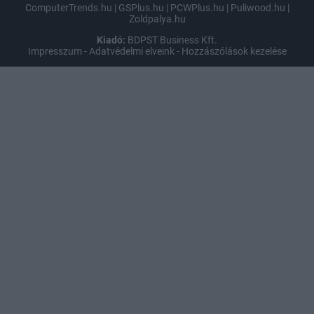
ComputerTrends.hu
|
GSPlus.hu
|
PCWPlus.hu
|
Puliwood.hu
|
Zoldpalya.hu
Kiadó:
BDPST Business Kft.
Impresszum
-
Adatvédelmi elveink
-
Hozzászólások kezelése