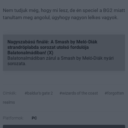
Nem tudjuk még, hogy mi lesz, de én speciel a BG2 miatt
tanultam meg angolul, úgyhogy nagyon lelkes vagyok.
Nagyszabású finálé: A Smash by Meló-Diák
strandröplabda sorozat utolsó fordulója
Balatonalmádiban! (X)
Balatonalmádiban zárul a Smash by Meló-Diák nyári
sorozata.
Címkék:
#baldur's gate 2
#wizards of the coast
#forgotten
realms
Platformok:
PC