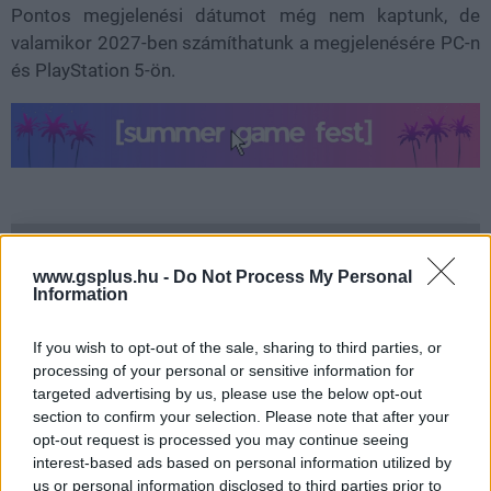
Pontos megjelenési dátumot még nem kaptunk, de
valamikor 2027-ben számíthatunk a megjelenésére PC-n
és PlayStation 5-ön.
SMASH by Meló-Diák: Homok, zene és a nyár legjobb
hangulata – Jön a második forduló! (X)
www.gsplus.hu -
Do Not Process My Personal
Július végén folytatódik a balatoni strandröplabda-
Information
sorozat.
If you wish to opt-out of the sale, sharing to third parties, or
processing of your personal or sensitive information for
targeted advertising by us, please use the below opt-out
section to confirm your selection. Please note that after your
Címkék:
#kemuri
#akciójáték
#unseen
#state of play
opt-out request is processed you may continue seeing
interest-based ads based on personal information utilized by
#summer game fest 2026
us or personal information disclosed to third parties prior to