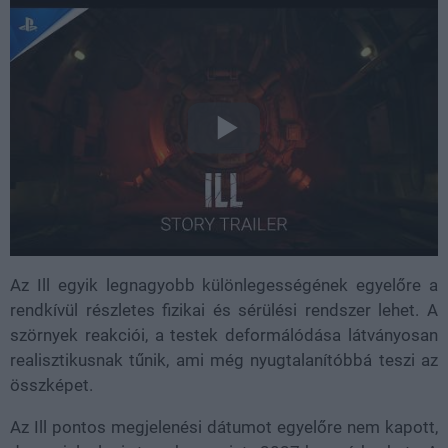
Az Ill egyik legnagyobb különlegességének egyelőre a
rendkívül részletes fizikai és sérülési rendszer lehet. A
szörnyek reakciói, a testek deformálódása látványosan
realisztikusnak tűnik, ami még nyugtalanítóbbá teszi az
összképet.
Az Ill pontos megjelenési dátumot egyelőre nem kapott,