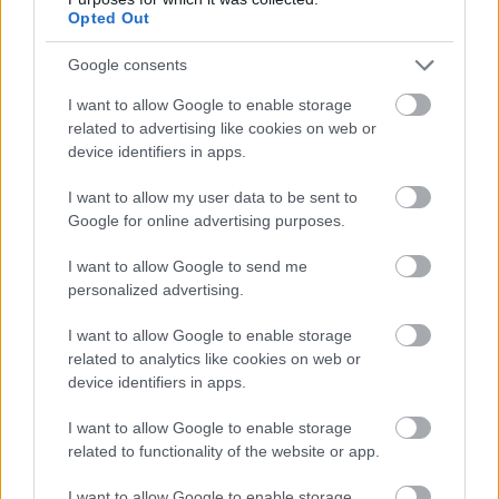
Opted Out
Az ILL lett a State of Play legfelkavaróbb része,
Google consents
pedig ebben a műsorban nem spóroltak a
vérrel.
I want to allow Google to enable storage
related to advertising like cookies on web or
Loaded
:
Unmute
device identifiers in apps.
21.86%
I want to allow my user data to be sent to
A State of Play egyik legmegosztóbb és egyben
Google for online advertising purposes.
legfelkavaróbb szereplője kétségtelenül az
Ill
volt. A
Mundfish Powerhouse és a Team Clout új előzetese
I want to allow Google to send me
personalized advertising.
olyan mennyiségű brutalitást, testhorrort és véres
jelenetet vonultat fel, hogy a játék már most az egyik
I want to allow Google to enable storage
legbrutálisabb játéknak tűnik, amit valaha láttam.
related to analytics like cookies on web or
device identifiers in apps.
A fejlesztők ezúttal is betekintést engedtek
a játék sötét
és nyomasztó világába
, ahol groteszk szörnyek és
I want to allow Google to enable storage
mindenféle mutánsok támadnak ránk, de ha esetleg nem
related to functionality of the website or app.
lenne elég felkavaró, akkor ezek szinte mindegyikét
I want to allow Google to enable storage