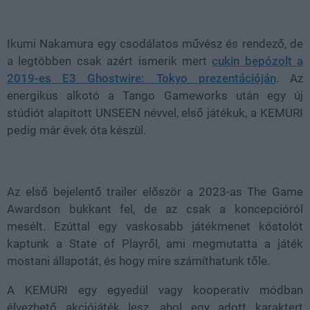
Loaded
:
Unmute
38.26%
Ikumi Nakamura egy csodálatos művész és rendező, de
a legtöbben csak azért ismerik mert
cukin bepózolt a
2019-es E3 Ghostwire: Tokyo prezentációján
. Az
energikus alkotó a Tango Gameworks után egy új
stúdiót alapított UNSEEN névvel, első játékuk, a KEMURI
pedig már évek óta készül.
Az első bejelentő trailer először a 2023-as The Game
Awardson bukkant fel, de az csak a koncepcióról
mesélt. Ezúttal egy vaskosabb játékmenet kóstolót
kaptunk a State of Playről, ami megmutatta a játék
mostani állapotát, és hogy mire számíthatunk tőle.
A KEMURI egy egyedül vagy kooperatív módban
élvezhető akciójáték lesz, ahol egy adott karaktert