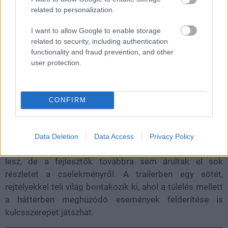
válogatott módokon, már-már túlzó valósághűséggel
related to personalization.
tudjuk felkoncolni.
I want to allow Google to enable storage
related to security, including authentication
functionality and fraud prevention, and other
user protection.
A horrorrajongók számára különösen érdekes lehet,
hogy az Ill nem csupán az erőszakra épít. A játék
hangulata erősen támaszkodik a klasszikus testhorror-
CONFIRM
elemekre, amelyek olyan alkotásokat idézhetnek fel, mint
John Carpenter A dolog című filmje vagy a Resident Evil
és a Silent Hill legsötétebb pillanatai.
Data Deletion
Data Access
Privacy Policy
A most bemutatott előzetes alapján még története is
lesz, de a fejlesztők továbbra sem árultak el sok
részletet a cselekményről. A trailerben egy sötét,
rejtélyekkel teli világ bontakozik ki, ahol a túlélés mellett
a háttérben meghúzódó események felderítése is
kulcsszerepet játszhat.