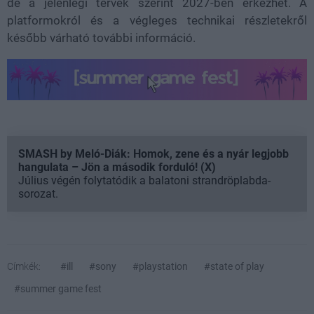
de a jelenlegi tervek szerint
2027-ben
érkezhet. A
platformokról és a végleges technikai részletekről
később várható további információ.
SMASH by Meló-Diák: Homok, zene és a nyár legjobb
hangulata – Jön a második forduló! (X)
Július végén folytatódik a balatoni strandröplabda-
sorozat.
Címkék:
#ill
#sony
#playstation
#state of play
#summer game fest