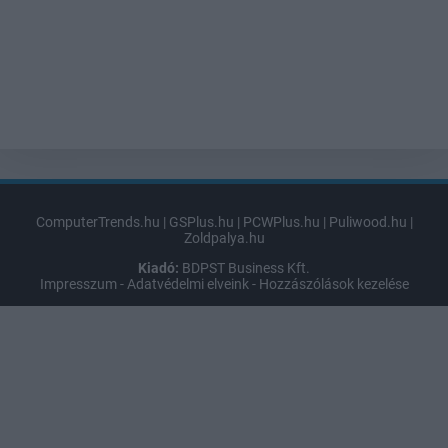
ComputerTrends.hu
|
GSPlus.hu
|
PCWPlus.hu
|
Puliwood.hu
|
Zoldpalya.hu
Kiadó:
BDPST Business Kft.
Impresszum
-
Adatvédelmi elveink
-
Hozzászólások kezelése