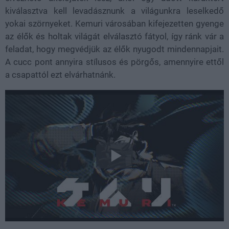
kiválasztva kell levadásznunk a világunkra leselkedő
yokai szörnyeket. Kemuri városában kifejezetten gyenge
az élők és holtak világát elválasztó fátyol, így ránk vár a
feladat, hogy megvédjük az élők nyugodt mindennapjait.
A cucc pont annyira stílusos és pörgős, amennyire ettől
a csapattól ezt elvárhatnánk.