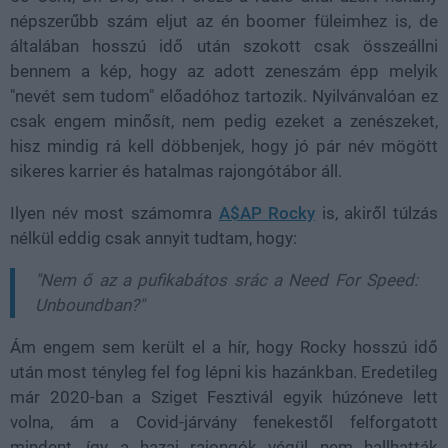
népszerűbb szám eljut az én boomer füleimhez is, de
általában hosszú idő után szokott csak összeállni
bennem a kép, hogy az adott zeneszám épp melyik
"nevét sem tudom" előadóhoz tartozik. Nyilvánvalóan ez
csak engem minősít, nem pedig ezeket a zenészeket,
hisz mindig rá kell döbbenjek, hogy jó pár név mögött
sikeres karrier és hatalmas rajongótábor áll.
Ilyen név most számomra
A$AP Rocky
is, akiről túlzás
nélkül eddig csak annyit tudtam, hogy:
"Nem ő az a pufikabátos srác a Need For Speed:
Unboundban?"
Ám engem sem került el a hír, hogy Rocky hosszú idő
után most tényleg fel fog lépni kis hazánkban. Eredetileg
már 2020-ban a Sziget Fesztivál egyik húzóneve lett
volna, ám a Covid-járvány fenekestől felforgatott
mindent, így a hazai rajongók végül nem hallhatták