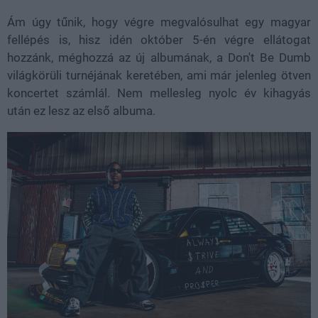
Ám úgy tűnik, hogy végre megvalósulhat egy magyar
fellépés is, hisz idén október 5-én végre ellátogat
hozzánk, méghozzá az új albumának, a Don't Be Dumb
világkörüli turnéjának keretében, ami már jelenleg ötven
koncertet számlál. Nem mellesleg nyolc év kihagyás
után ez lesz az első albuma.