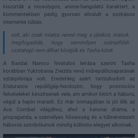
kiszúrták a mosolygós, anime-hangulatú karaktert, a
kommentekben pedig gyorsan elindult a szokásos
internetes túlzás:
volt, aki csak miatta venné meg a játékot, mások
megfogadták, hogy semmilyen szárazföldi
csatahajó nem állhat közéjük és Tasha közé.
A Bandai Namco hivatalos leírása szerint Tasha
korábban Yuktobania Zvezda nevű műrepülőcsapatának
sztárpilótája volt. Eredetileg azért tartózkodott az
Endurance repülőgép-hordozón, hogy promóciós
felvételeket készítsenek vele, ám amikor kitört a háború,
végül a hajón maradt. Ez már önmagában is jól illik az
Ace Combat világához, ahol a katonai dráma, a
propaganda, a személyes hősiesség és a túlméretezett
háborús szimbólumok mindig különös elegyet alkotnak.