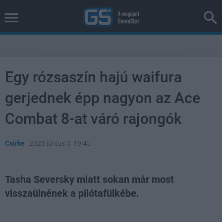
Egy rózsaszín hajú waifura
gerjednek épp nagyon az Ace
Combat 8-at váró rajongók
Csirke
|
2026 június 3. 19:45
Tasha Seversky miatt sokan már most
visszaülnének a pilótafülkébe.
Loaded
:
Unmute
38.26%