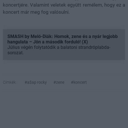
koncertjére. Valamint veletek együtt remélem, hogy ez a
koncert már meg fog valósulni.
SMASH by Meló-Diák: Homok, zene és a nyár legjobb
hangulata – Jön a második forduló! (X)
Július végén folytatódik a balatoni strandröplabda-
sorozat.
Címkék:
#a$ap rocky
#zene
#koncert