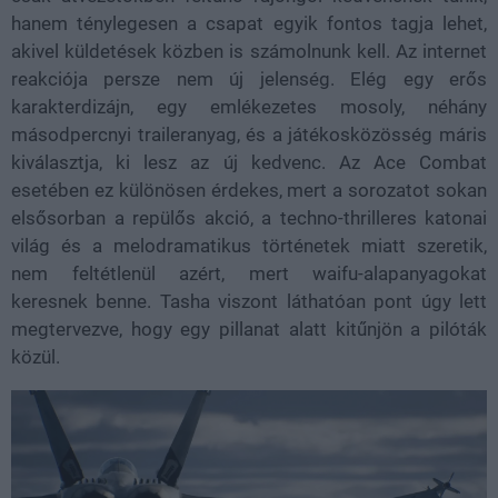
hanem ténylegesen a csapat egyik fontos tagja lehet,
akivel küldetések közben is számolnunk kell. Az internet
reakciója persze nem új jelenség. Elég egy erős
karakterdizájn, egy emlékezetes mosoly, néhány
másodpercnyi traileranyag, és a játékosközösség máris
kiválasztja, ki lesz az új kedvenc. Az Ace Combat
esetében ez különösen érdekes, mert a sorozatot sokan
elsősorban a repülős akció, a techno-thrilleres katonai
világ és a melodramatikus történetek miatt szeretik,
nem feltétlenül azért, mert waifu-alapanyagokat
keresnek benne. Tasha viszont láthatóan pont úgy lett
megtervezve, hogy egy pillanat alatt kitűnjön a pilóták
közül.