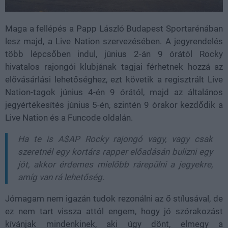
Maga a fellépés a Papp László Budapest Sportarénában
lesz majd, a Live Nation szervezésében. A jegyrendelés
több lépcsőben indul, június 2-án 9 órától Rocky
hivatalos rajongói klubjának tagjai férhetnek hozzá az
elővásárlási lehetőséghez, ezt követik a regisztrált Live
Nation-tagok június 4-én 9 órától, majd az általános
jegyértékesítés június 5-én, szintén 9 órakor kezdődik a
Live Nation és a Funcode oldalán.
Ha te is A$AP Rocky rajongó vagy, vagy csak
szeretnél egy kortárs rapper előadásán bulizni egy
jót, akkor érdemes mielőbb rárepülni a jegyekre,
amíg van rá lehetőség.
Jómagam nem igazán tudok rezonálni az ő stílusával, de
ez nem tart vissza attól engem, hogy jó szórakozást
kívánjak mindenkinek, aki úgy dönt, elmegy a