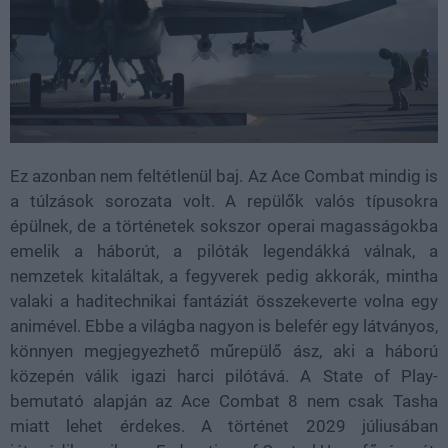
Ez azonban nem feltétlenül baj. Az Ace Combat mindig is
a túlzások sorozata volt. A repülők valós típusokra
épülnek, de a történetek sokszor operai magasságokba
emelik a háborút, a pilóták legendákká válnak, a
nemzetek kitaláltak, a fegyverek pedig akkorák, mintha
valaki a haditechnikai fantáziát összekeverte volna egy
animével. Ebbe a világba nagyon is belefér egy látványos,
könnyen megjegyezhető műrepülő ász, aki a háború
közepén válik igazi harci pilótává. A State of Play-
bemutató alapján az Ace Combat 8 nem csak Tasha
miatt lehet érdekes. A történet 2029 júliusában