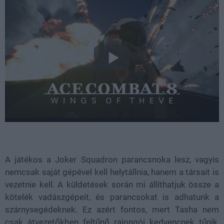
A játékos a Joker Squadron parancsnoka lesz, vagyis
nemcsak saját gépével kell helytállnia, hanem a társait is
vezetnie kell. A küldetések során mi állíthatjuk össze a
kötelék vadászgépeit, és parancsokat is adhatunk a
szárnysegédeknek. Ez azért fontos, mert Tasha nem
csak átvezetőkben feltűnő rajongói kedvencnek tűnik,