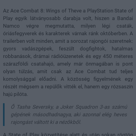
Az Ace Combat 8: Wings of Theve a PlayStation State of
Play egyik látványosabb darabja volt, hiszen a Bandai
Namco végre megmutatta, milyen légi csaták,
óriásfegyverek és karakterek várnak ránk októberben. A
trailerben volt minden, amit a sorozat rajongói szeretnek:
gyors vadászgépek, feszült dogfightok, hatalmas
robbanások, drámai rádióüzenetek és egy 450 méteres
szárazföldi csatahajó, amely már önmagában is pont
olyan túlzás, amit csak az Ace Combat tud teljes
komolysággal előadni. A közösség figyelmének egy
részét mégsem a repülők vitték el, hanem egy rózsaszín
hajú pilóta.
Ő Tasha Seversky, a Joker Squadron 3-as számú
gépének másodhadnagya, aki azonnal elég heves
rajongást váltott ki a nézőkből.
A State of Play közvetítése alatt és után sokan rögtön