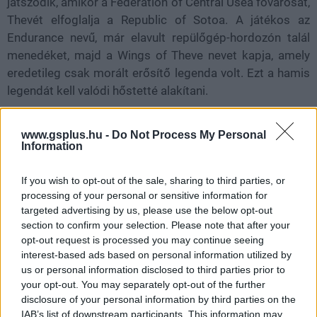
játszódik, amikor a Federation of Central Usea fővárosát,
Thevét elfoglalja a Republic of Sotoa. A játékos az
Endurance nevű, már elavult repülőgép-hordozón talál
menedéket, majd a Wings of Theve nevet kapja, amely
eredetileg csak morált erősítő legenda volt. Ezt a hamis
legendát kell valódi hőstetté alakítani.
A kampányban több mint 30 repülőgép lesz vezethető, a
www.gsplus.hu -
Do Not Process My Personal
légiharc mellett földi és tengeri célpontokat is
Information
támadhatunk, és visszatérnek a Strangereal világára
jellemző óriásfegyveres csaták is. A bemutatott
If you wish to opt-out of the sale, sharing to third parties, or
szárazföldi csatahajó például pont az a fajta ellenfél,
processing of your personal or sensitive information for
amely miatt az Ace Combat régóta külön világ a katonai
targeted advertising by us, please use the below opt-out
section to confirm your selection. Please note that after your
akciójátékokon belül: egyszerre komolyan vett
opt-out request is processed you may continue seeing
hadszíntér és teljesen elszállt anime-háború. Tasha
interest-based ads based on personal information utilized by
Seversky most azért kapott ekkora figyelmet, mert a
us or personal information disclosed to third parties prior to
trailerben rögtön felismerhető arcot adott ennek az
your opt-out. You may separately opt-out of the further
egész konfliktusnak. A repülők szépek, a robbanások
disclosure of your personal information by third parties on the
látványosak, a csatahajó fenyegető, de a játékosoknak
IAB’s list of downstream participants. This information may