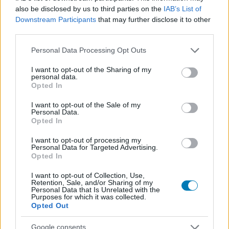
also be disclosed by us to third parties on the
IAB’s List of
gyakran egy karakter kell ahhoz, hogy érzelmileg is
Downstream Participants
that may further disclose it to other
rákapcsolódjanak egy új részre. Úgy tűnik, a Bandai
third parties.
Namco ezt most egy rózsaszín hajú ászpilótával érte el.
Please note that this website/app uses one or more Google
Personal Data Processing Opt Outs
Az Ace Combat 8: Wings of Theve október 2-án jelenik
services and may gather and store information including but
not limited to your visit or usage behaviour. You may click to
I want to opt-out of the Sharing of my
meg PlayStation 5-re, Xbox Series X|S-re és PC-re. A
personal data.
grant or deny consent to Google and its third-party tags to
Deluxe Edition vásárlói korábbi hozzáférést kapnak, az
Opted In
use your data for below specified purposes in below Google
előrendelők pedig az Ace Combat Zero: The Belkan War
consent section.
I want to opt-out of the Sale of my
PS5-re portolt változatát és egy F-14A Tomcatet is
Personal Data.
Opted In
behúzhatnak.
I want to opt-out of processing my
Personal Data for Targeted Advertising.
Opted In
I want to opt-out of Collection, Use,
Retention, Sale, and/or Sharing of my
Personal Data that Is Unrelated with the
Purposes for which it was collected.
Opted Out
SMASH by Meló-Diák: Homok, zene és a nyár legjobb
hangulata – Jön a második forduló! (X)
Július végén folytatódik a balatoni strandröplabda-
Google consents