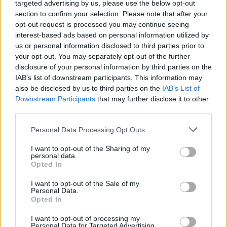
targeted advertising by us, please use the below opt-out
section to confirm your selection. Please note that after your
opt-out request is processed you may continue seeing
Címkék:
#magicians: the devil’s deal
#xbox games showcase
interest-based ads based on personal information utilized by
us or personal information disclosed to third parties prior to
#game pass
#bioshock
#uppercut games
#focus
your opt-out. You may separately opt-out of the further
entertainment
#xbox series x/s
#pc
#ps5
disclosure of your personal information by third parties on the
IAB’s list of downstream participants. This information may
also be disclosed by us to third parties on the
IAB’s List of
Downstream Participants
that may further disclose it to other
third parties.
Please note that this website/app uses one or more Google
Personal Data Processing Opt Outs
services and may gather and store information including but
not limited to your visit or usage behaviour. You may click to
I want to opt-out of the Sharing of my
personal data.
grant or deny consent to Google and its third-party tags to
Opted In
use your data for below specified purposes in below Google
Hozzászólások
consent section.
I want to opt-out of the Sale of my
Personal Data.
Opted In
Visszatér a démonokkal sújtott
I want to opt-out of processing my
Personal Data for Targeted Advertising.