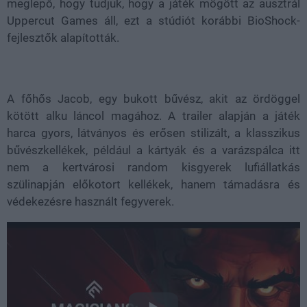
meglepő, hogy tudjuk, hogy a játék mögött az ausztrál
Uppercut Games áll, ezt a stúdiót korábbi BioShock-
fejlesztők alapították.
A főhős Jacob, egy bukott bűvész, akit az ördöggel
kötött alku láncol magához. A trailer alapján a játék
harca gyors, látványos és erősen stilizált, a klasszikus
bűvészkellékek, például a kártyák és a varázspálca itt
nem a kertvárosi random kisgyerek lufiállatkás
szülinapján előkotort kellékek, hanem támadásra és
védekezésre használt fegyverek.