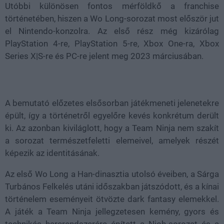
Utóbbi különösen fontos mérföldkő a franchise
történetében, hiszen a Wo Long-sorozat most először jut
el Nintendo-konzolra. Az első rész még kizárólag
PlayStation 4-re, PlayStation 5-re, Xbox One-ra, Xbox
Series X|S-re és PC-re jelent meg 2023 márciusában.
A bemutató előzetes elsősorban játékmeneti jelenetekre
épült, így a történetről egyelőre kevés konkrétum derült
ki. Az azonban kiviláglott, hogy a Team Ninja nem szakít
a sorozat természetfeletti elemeivel, amelyek részét
képezik az identitásának.
Az első Wo Long a Han-dinasztia utolsó éveiben, a Sárga
Turbános Felkelés utáni időszakban játszódott, és a kínai
történelem eseményeit ötvözte dark fantasy elemekkel.
A játék a Team Ninja jellegzetesen kemény, gyors és
technikás harcrendszerére épített a Nioh-sorozat és a