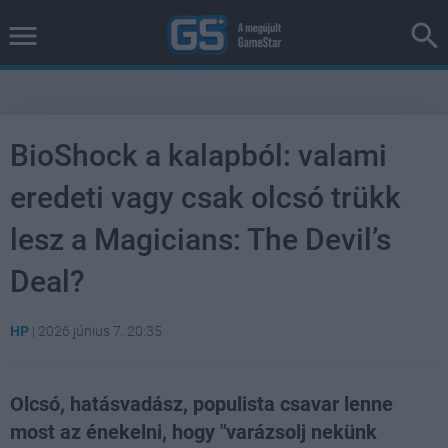
BioShock a kalapból: valami
eredeti vagy csak olcsó trükk
lesz a Magicians: The Devil’s
Deal?
HP
|
2026 június 7. 20:35
Olcsó, hatásvadász, populista csavar lenne
most az énekelni, hogy "varázsolj nekünk