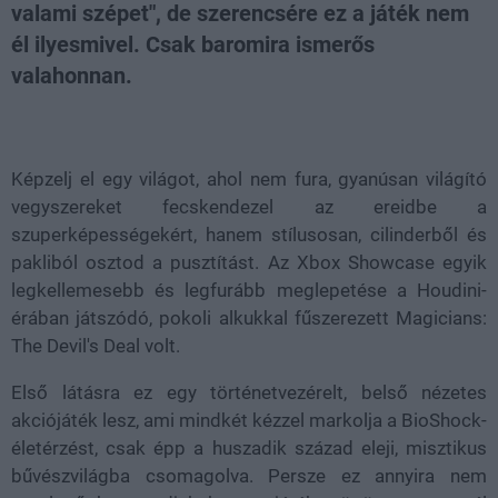
valami szépet", de szerencsére ez a játék nem
él ilyesmivel. Csak baromira ismerős
valahonnan.
Loaded
:
Unmute
37.00%
Képzelj el egy világot, ahol nem fura, gyanúsan világító
vegyszereket fecskendezel az ereidbe a
szuperképességekért, hanem stílusosan, cilinderből és
pakliból osztod a pusztítást. Az Xbox Showcase egyik
legkellemesebb és legfurább meglepetése a Houdini-
érában játszódó, pokoli alkukkal fűszerezett Magicians:
The Devil's Deal volt.
Első látásra ez egy történetvezérelt, belső nézetes
akciójáték lesz, ami mindkét kézzel markolja a BioShock-
életérzést, csak épp a huszadik század eleji, misztikus
bűvészvilágba csomagolva. Persze ez annyira nem