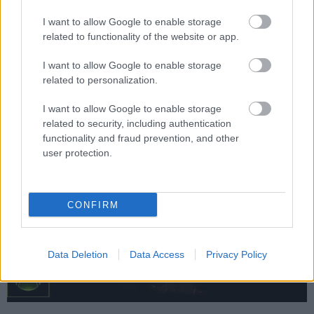
projektről, amely a jelenlegi tervek szerint 2027 első
I want to allow Google to enable storage
felében érkezik. Bár pontos megjelenési dátumot
related to functionality of the website or app.
egyelőre nem közöltek, a kiadó megerősítette, hogy a
játék még az év első hónapjaiban debütálhat. Az is
I want to allow Google to enable storage
related to personalization.
kiderült, hogy a folytatás PlayStation 5-re, Xbox Series
X|S-re, PC-re és Nintendo Switch 2-re is megjelenik.
I want to allow Google to enable storage
related to security, including authentication
functionality and fraud prevention, and other
user protection.
CONFIRM
Data Deletion
Data Access
Privacy Policy