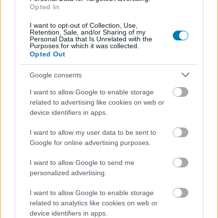
Opted In
Kína: bejelentették a Wo Long
I want to opt-out of Collection, Use,
2-t
Retention, Sale, and/or Sharing of my
Personal Data that Is Unrelated with the
Purposes for which it was collected.
Opted Out
Chavalier
|
2026 június 7. 20:31
Google consents
A Team Ninja nem hagyja unatkozik a soulslike
I want to allow Google to enable storage
related to advertising like cookies on web or
műfaj rajongóit, már jövőre érkezik a Wo Long
device identifiers in apps.
2: Wings of Ember.
I want to allow my user data to be sent to
Loaded
:
Unmute
Google for online advertising purposes.
21.86%
I want to allow Google to send me
Tartogatott pár világpremiert az Xbox Games Showcase,
personalized advertising.
köztük van például a Wo Long 2: Wings of Ember, amely
a Team Ninja három évvel ezelőtti akció-szerepjátékának
I want to allow Google to enable storage
folytatása. A Koei Tecmóval közösen egy látványos
related to analytics like cookies on web or
device identifiers in apps.
előzetessel rántotta le a leplet a fejlesztőcsapat a