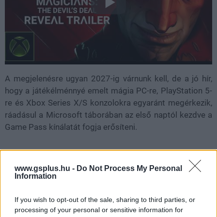
A megjelenésre ugyan 2027-ig várnunk kell, de a jó hír,
hogy a játékélménnyé emelt mágia PC-re, PlayStation 5-
re és Xbox Series X/S konzolokra egyaránt megérkezik,
ráadásul a Microsoft táborában az első naptól kezdve a
Game Pass kínálatát fogja erősíteni.
SMASH by Meló-Diák: Homok, zene és a nyár legjobb
www.gsplus.hu -
Do Not Process My Personal
Information
hangulata – Jön a második forduló! (X)
Július végén folytatódik a balatoni strandröplabda-
sorozat.
If you wish to opt-out of the sale, sharing to third parties, or
processing of your personal or sensitive information for