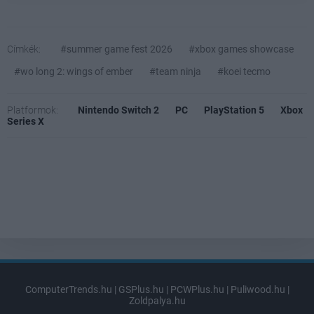
Címkék:
#summer game fest 2026
#xbox games showcase
#wo long 2: wings of ember
#team ninja
#koei tecmo
Platformok:
Nintendo Switch 2
PC
PlayStation 5
Xbox
Series X
ComputerTrends.hu
|
GSPlus.hu
|
PCWPlus.hu
|
Puliwood.hu
|
Zoldpalya.hu