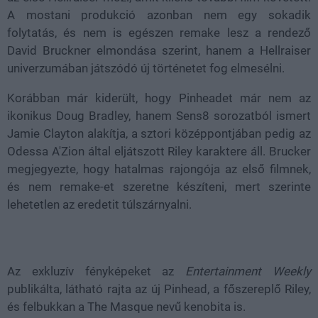
A mostani produkció azonban nem egy
sokadik
folytatás, és nem is egészen remake lesz a rendező
David Bruckner elmondása szerint, hanem a Hellraiser
univerzumában játszódó új történetet fog elmesélni.
Korábban már kiderült, hogy Pinheadet már nem az
ikonikus Doug Bradley, hanem Sens8 sorozatból ismert
Jamie Clayton alakítja, a sztori középpontjában pedig az
Odessa A'Zion által eljátszott Riley karaktere áll. Brucker
megjegyezte, hogy hatalmas rajongója az első filmnek,
és nem remake-et szeretne készíteni, mert szerinte
lehetetlen az eredetit túlszárnyalni.
Az exkluzív fényképeket az
Entertainment Weekly
publikálta, látható rajta az új Pinhead, a főszereplő Riley,
és felbukkan a The Masque nevű kenobita is.