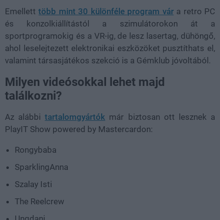
Emellett
több mint 30 különféle program vár
a retro PC
és konzolkiállítástól a szimulátorokon át a
sportprogramokig és a VR-ig, de lesz lasertag, dühöngő,
ahol leselejtezett elektronikai eszközöket pusztíthats el,
valamint társasjátékos szekció is a Gémklub jóvoltából.
Milyen videósokkal lehet majd
találkozni?
Az alábbi
tartalomgyártók
már biztosan ott lesznek a
PlayIT Show powered by Mastercardon:
Rongybaba
SparklingAnna
Szalay Isti
The Reelcrew
Ungdani