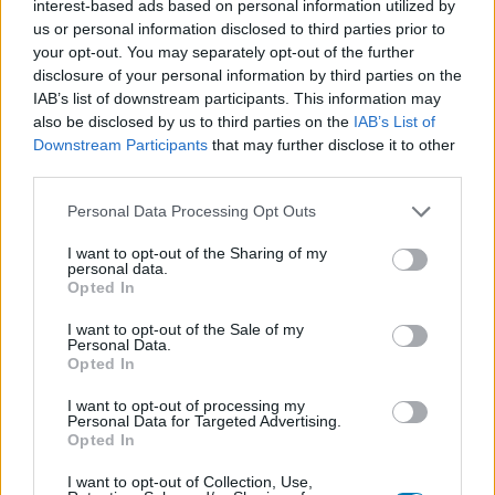
db loot kupon
interest-based ads based on personal information utilized by
us or personal information disclosed to third parties prior to
Collector's jegy
your opt-out. You may separately opt-out of the further
Belépést biztosít a rendezvényre 9:00-tól, a nyitás
disclosure of your personal information by third parties on the
előtt egy órával
IAB’s list of downstream participants. This information may
also be disclosed by us to third parties on the
IAB’s List of
Belépés a MineShow rendezvényre további
Downstream Participants
that may further disclose it to other
költségek nélkül.
third parties.
PlayIT Collector's Limited Edition ajándékcsomag
Please note that this website/app uses one or more Google
Personal Data Processing Opt Outs
(kitűző, psozter, Collector's pass, tornazsák,
services and may gather and store information including but
not limited to your visit or usage behaviour. You may click to
I want to opt-out of the Sharing of my
bluetooth hangszóró, egérpad, 1500 Ft-os PlayIT
personal data.
grant or deny consent to Google and its third-party tags to
Shop kupon, 4 db loot kupon)
Opted In
use your data for below specified purposes in below Google
consent section.
Egész napos belépés a Collector's zónába
I want to opt-out of the Sale of my
Personal Data.
Belépés a Snack büfébe.
Opted In
I want to opt-out of processing my
A jegyárakról
itt találsz infót
.
Personal Data for Targeted Advertising.
Opted In
További kérdésed van?
I want to opt-out of Collection, Use,