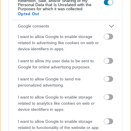
Retention, Sale, and/or Sharing of my
Ha valamit tudni szeretnél még, nézd meg a
hivatalos
Personal Data that Is Unrelated with the
Purposes for which it was collected.
házirendet
, és ha itt sem kaptál választ, keresd a
Opted Out
szervezőket a playit@playit.hu címen!
Google consents
I want to allow Google to enable storage
SMASH by Meló-Diák: Homok, zene és a nyár legjobb
related to advertising like cookies on web or
hangulata – Jön a második forduló! (X)
device identifiers in apps.
Július végén folytatódik a balatoni strandröplabda-
sorozat.
I want to allow my user data to be sent to
Google for online advertising purposes.
I want to allow Google to send me
personalized advertising.
Címkék:
#playit
#playit show
I want to allow Google to enable storage
related to analytics like cookies on web or
device identifiers in apps.
I want to allow Google to enable storage
related to functionality of the website or app.