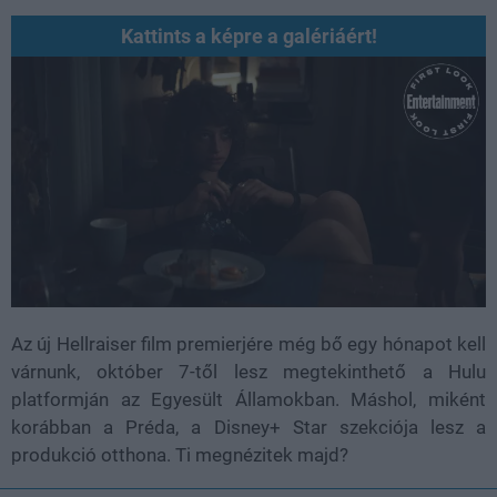
Kattints a képre a galériáért!
Az új Hellraiser film premierjére még bő egy hónapot kell
várnunk, október 7-től lesz megtekinthető a Hulu
platformján az Egyesült Államokban. Máshol, miként
korábban a Préda, a Disney+ Star szekciója lesz a
produkció otthona. Ti megnézitek majd?