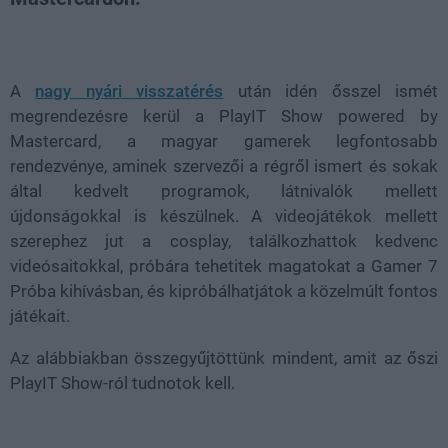
Loaded
:
Unmute
37.52%
A
nagy nyári visszatérés
után idén ősszel ismét
megrendezésre kerül a PlayIT Show powered by
Mastercard, a magyar gamerek legfontosabb
rendezvénye, aminek szervezői a régről ismert és sokak
által kedvelt programok, látnivalók mellett
újdonságokkal is készülnek. A videojátékok mellett
szerephez jut a cosplay, találkozhattok kedvenc
videósaitokkal, próbára tehetitek magatokat a Gamer 7
Próba kihívásban, és kipróbálhatjátok a közelmúlt fontos
játékait.
Az alábbiakban összegyűjtöttünk mindent, amit az őszi
PlayIT Show-ról tudnotok kell.