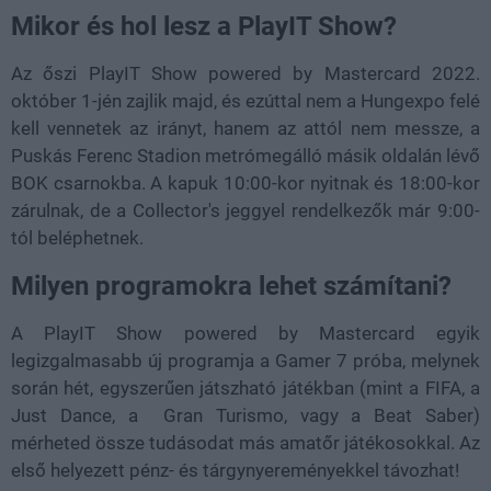
Mikor és hol lesz a PlayIT Show?
Az őszi
PlayIT Show powered by Mastercard 2022.
október 1-jén zajlik majd, és ezúttal nem a Hungexpo felé
kell vennetek az irányt, hanem az attól nem messze, a
Puskás Ferenc Stadion metrómegálló másik oldalán lévő
BOK csarnokba. A kapuk 10:00-kor nyitnak és 18:00-kor
zárulnak, de a Collector's jeggyel rendelkezők már 9:00-
tól beléphetnek.
Milyen programokra lehet számítani?
A PlayIT Show powered by Mastercard egyik
legizgalmasabb új programja a Gamer 7 próba, melynek
során hét, egyszerűen játszható játékban (mint a FIFA, a
Just Dance, a Gran Turismo, vagy a Beat Saber)
mérheted össze tudásodat más amatőr játékosokkal. Az
első helyezett pénz- és tárgynyereményekkel távozhat!