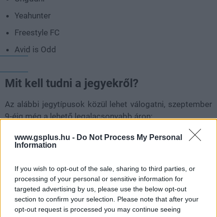
Yeahunter
Freestyle FC
Avid is Odd
Mit kell tudni a jegyekről?
Az alábbi jegytípusok közül lehet válogatni, szeptember
9-éig még a lehető legalacsonyabb áron:
Normál jegy
www.gsplus.hu -
Do Not Process My Personal
Information
Belépést biztosít a rendezvényre 10:00-tól.
Deluxe jegy
If you wish to opt-out of the sale, sharing to third parties, or
Belépést biztosít a rendezvényre 10:00-tól
processing of your personal or sensitive information for
targeted advertising by us, please use the below opt-out
Limitált PlayIT Deluxe ajándékcsomag, benne
section to confirm your selection. Please note that after your
kitűző, poszter, Deluxe pass, egérpad, bögre és 2
opt-out request is processed you may continue seeing