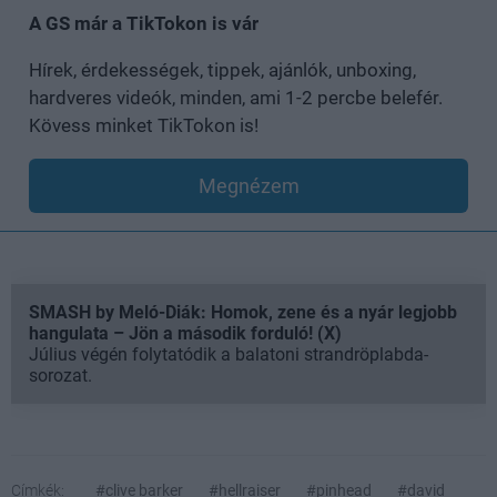
A GS már a TikTokon is vár
Hírek, érdekességek, tippek, ajánlók, unboxing,
hardveres videók, minden, ami 1-2 percbe belefér.
Kövess minket TikTokon is!
Megnézem
SMASH by Meló-Diák: Homok, zene és a nyár legjobb
hangulata – Jön a második forduló! (X)
Július végén folytatódik a balatoni strandröplabda-
sorozat.
Címkék:
#clive barker
#hellraiser
#pinhead
#david