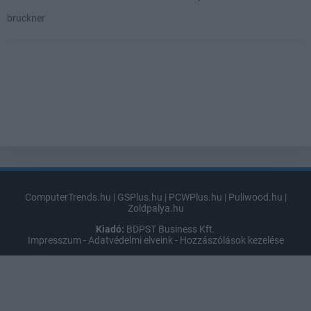
bruckner
ComputerTrends.hu
|
GSPlus.hu
|
PCWPlus.hu
|
Puliwood.hu
|
Zoldpalya.hu
Kiadó:
BDPST Business Kft.
Impresszum
-
Adatvédelmi elveink
-
Hozzászólások kezelése