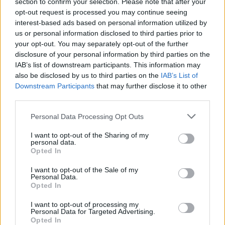
section to confirm your selection. Please note that after your
gépéről belogolni.
opt-out request is processed you may continue seeing
interest-based ads based on personal information utilized by
Ez még annyira nem katasztrófa, hiszen minek is
us or personal information disclosed to third parties prior to
mennénk át máshoz, mikor a neten is lehet koccanni az
your opt-out. You may separately opt-out of the further
disclosure of your personal information by third parties on the
ismerősökkel. Sokkal kellemetlenebb, hogy amennyiben
IAB’s list of downstream participants. This information may
konzolunk tönkremenne, vele megy a profilunk is.
also be disclosed by us to third parties on the
IAB’s List of
Összegyűjtött trófeáink, mentéseink, minden. Megoldás
Downstream Participants
that may further disclose it to other
jelenleg nincs, bár a Nintendo már hírül adta, hogy a
third parties.
későbbiekben lesz lehetőség ide-oda hurcolászni
Please note that this website/app uses one or more Google
Personal Data Processing Opt Outs
profilunkat, és hardverhiba esetén is lesz lehetőség
services and may gather and store information including but
mentésre. Addig azonban ne dobáljuk az új kedvencet...
not limited to your visit or usage behaviour. You may click to
I want to opt-out of the Sharing of my
personal data.
grant or deny consent to Google and its third-party tags to
Opted In
use your data for below specified purposes in below Google
consent section.
I want to opt-out of the Sale of my
Personal Data.
Opted In
I want to opt-out of processing my
Personal Data for Targeted Advertising.
Opted In