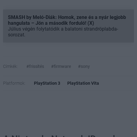
SMASH by Meló-Diák: Homok, zene és a nyár legjobb
hangulata – Jön a második forduló! (X)
Július végén folytatódik a balatoni strandröplabda-
sorozat.
Címkék:
#frissítés
#firmware
#sony
Platformok:
PlayStation 3
PlayStation Vita