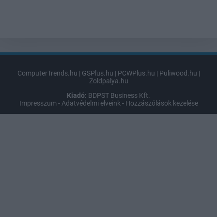
ComputerTrends.hu
|
GSPlus.hu
|
PCWPlus.hu
|
Puliwood.hu
|
Zoldpalya.hu
Kiadó:
BDPST Business Kft.
Impresszum
-
Adatvédelmi elveink
-
Hozzászólások kezelése