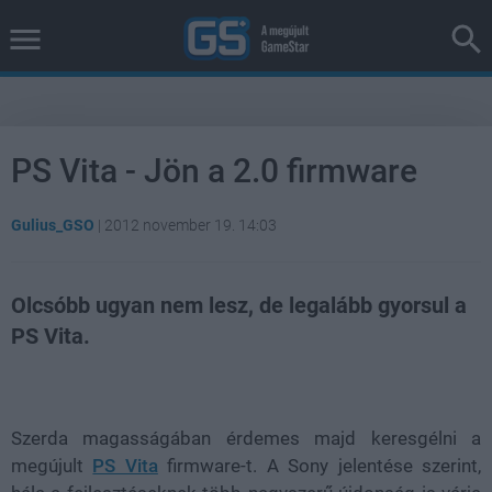
PS Vita - Jön a 2.0 firmware
Gulius_GSO
|
2012 november 19. 14:03
Olcsóbb ugyan nem lesz, de legalább gyorsul a
PS Vita.
Loaded
:
Unmute
100.00%
Szerda magasságában érdemes majd keresgélni a
megújult
PS Vita
firmware-t. A Sony jelentése szerint,