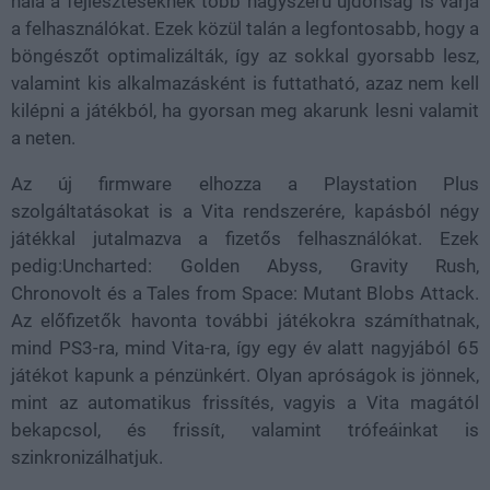
hála a fejlesztéseknek több nagyszerű újdonság is várja
a felhasználókat. Ezek közül talán a legfontosabb, hogy a
böngészőt optimalizálták, így az sokkal gyorsabb lesz,
valamint kis alkalmazásként is futtatható, azaz nem kell
kilépni a játékból, ha gyorsan meg akarunk lesni valamit
a neten.
Az új firmware elhozza a Playstation Plus
szolgáltatásokat is a Vita rendszerére, kapásból négy
játékkal jutalmazva a fizetős felhasználókat. Ezek
pedig:Uncharted: Golden Abyss, Gravity Rush,
Chronovolt és a Tales from Space: Mutant Blobs Attack.
Az előfizetők havonta további játékokra számíthatnak,
mind PS3-ra, mind Vita-ra, így egy év alatt nagyjából 65
játékot kapunk a pénzünkért. Olyan apróságok is jönnek,
mint az automatikus frissítés, vagyis a Vita magától
bekapcsol, és frissít, valamint trófeáinkat is
szinkronizálhatjuk.