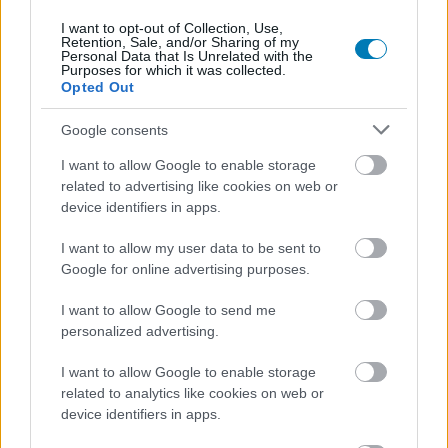
I want to opt-out of Collection, Use,
Retention, Sale, and/or Sharing of my
Personal Data that Is Unrelated with the
Purposes for which it was collected.
Opted Out
Google consents
I want to allow Google to enable storage
related to advertising like cookies on web or
device identifiers in apps.
I want to allow my user data to be sent to
Google for online advertising purposes.
I want to allow Google to send me
personalized advertising.
SMASH by Meló-Diák: Homok, zene és a nyár legjobb
hangulata – Jön a második forduló! (X)
I want to allow Google to enable storage
Július végén folytatódik a balatoni strandröplabda-
related to analytics like cookies on web or
sorozat.
device identifiers in apps.