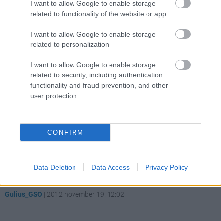
I want to allow Google to enable storage
related to functionality of the website or app.
Címkék:
#nintendo
#gamertag
#átjárhatóság
I want to allow Google to enable storage
related to personalization.
Platformok:
Nintendo Wii U
I want to allow Google to enable storage
related to security, including authentication
functionality and fraud prevention, and other
user protection.
CONFIRM
Nem lesz Mass Effect 3: Omega
Wii U-ra
Data Deletion
Data Access
Privacy Policy
Gulius_GSO
|
2012 november 19. 12:02