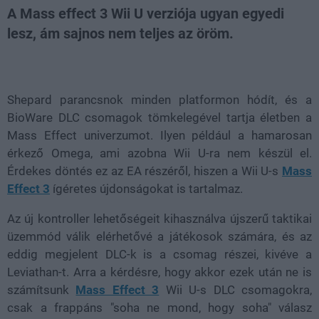
A Mass effect 3 Wii U verziója ugyan egyedi
lesz, ám sajnos nem teljes az öröm.
Loaded
:
Unmute
81.69%
Shepard parancsnok minden platformon hódít, és a
BioWare DLC csomagok tömkelegével tartja életben a
Mass Effect univerzumot. Ilyen például a hamarosan
érkező Omega, ami azobna Wii U-ra nem készül el.
Érdekes döntés ez az EA részéről, hiszen a Wii U-s
Mass
Effect 3
ígéretes újdonságokat is tartalmaz.
Az új kontroller lehetőségeit kihasználva újszerű taktikai
üzemmód válik elérhetővé a játékosok számára, és az
eddig megjelent DLC-k is a csomag részei, kivéve a
Leviathan-t. Arra a kérdésre, hogy akkor ezek után ne is
számítsunk
Mass Effect 3
Wii U-s DLC csomagokra,
csak a frappáns "soha ne mond, hogy soha" válasz