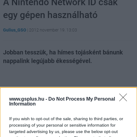
A Nintendo Network ID csak
egy gépen használható
Gulius_GSO
|
2012 november 19. 13:03
Jobban tesszük, ha hímes tojásként bánunk
nappalink legújabb ékességével.
Loaded
:
Unmute
81.69%
A Nintendo legújabb konzoljával kapcsolatos hírek
tonnaszám keringenek a világhálón mostanság. Ezen
www.gsplus.hu -
Do Not Process My Personal
Information
hírek közt
akadnak jobbak
, és rosszabbak is. Jelen hír a
nem olyan kellemes kategóriában indul, és egy érdekes
If you wish to opt-out of the sale, sharing to third parties, or
Nintendo döntésről mesél. Történt ugyanis, hogy a
processing of your personal or sensitive information for
Nintendo csak egy gépen engedélyezi profilunk
targeted advertising by us, please use the below opt-out
létezését, azaz a haverhoz átszaladva nem tudunk az ő