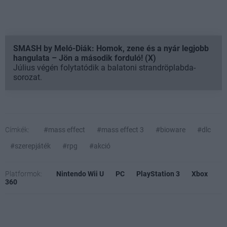
SMASH by Meló-Diák: Homok, zene és a nyár legjobb
hangulata – Jön a második forduló! (X)
Július végén folytatódik a balatoni strandröplabda-
sorozat.
Címkék:
#mass effect
#mass effect 3
#bioware
#dlc
#szerepjáték
#rpg
#akció
Platformok:
Nintendo Wii U
PC
PlayStation 3
Xbox
360