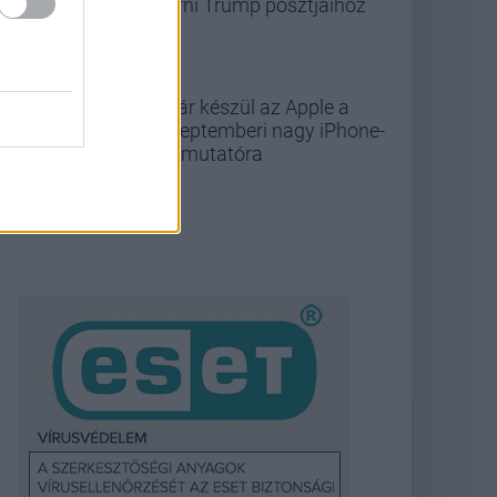
férni Trump posztjaihoz
Már készül az Apple a
szeptemberi nagy iPhone-
bemutatóra