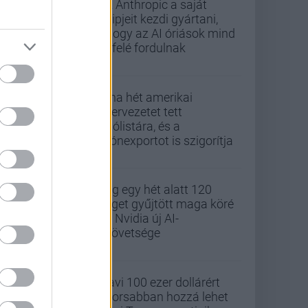
Az Anthropic a saját
chipjeit kezdi gyártani,
ahogy az AI óriások mind
befelé fordulnak
Kína hét amerikai
szervezetet tett
tiltólistára, és a
drónexportot is szigorítja
Alig egy hét alatt 120
céget gyűjtött maga köré
az Nvidia új AI-
szövetsége
Havi 100 ezer dollárért
gyorsabban hozzá lehet