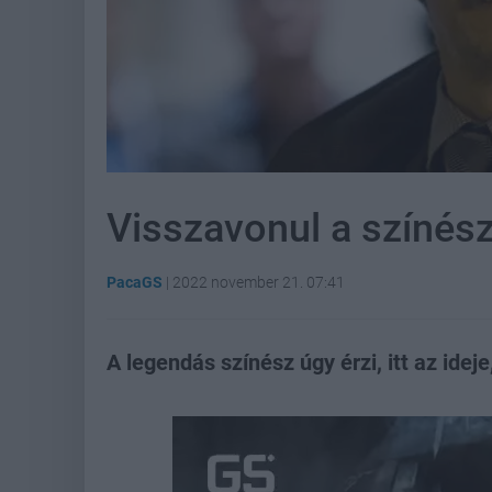
Visszavonul a színés
PacaGS
|
2022 november 21. 07:41
A legendás színész úgy érzi, itt az idej