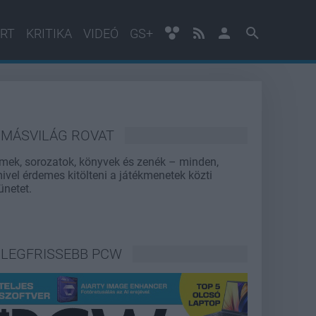
RT
KRITIKA
VIDEÓ
GS+
MÁSVILÁG ROVAT
lmek, sorozatok, könyvek és zenék – minden,
ivel érdemes kitölteni a játékmenetek közti
ünetet.
LEGFRISSEBB PCW