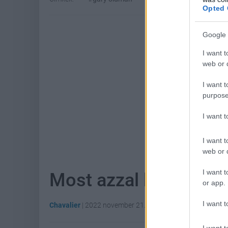
Opted 
Google 
I want t
web or d
I want t
purpose
I want 
Hoz
I want t
web or d
I want t
Most azzal kereshetsz
or app.
I want t
Chavalier
|
2022 november 21. 07:09
I want t