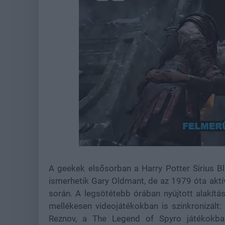
Loaded
:
Unmute
21.85%
A geekek elsősorban a Harry Potter Sirius B
ismerhetik Gary Oldmant, de az 1979 óta aktív
során. A legsötétebb órában nyújtott alakítá
mellékesen videojátékokban is szinkronizált
Reznov, a The Legend of Spyro játékokban