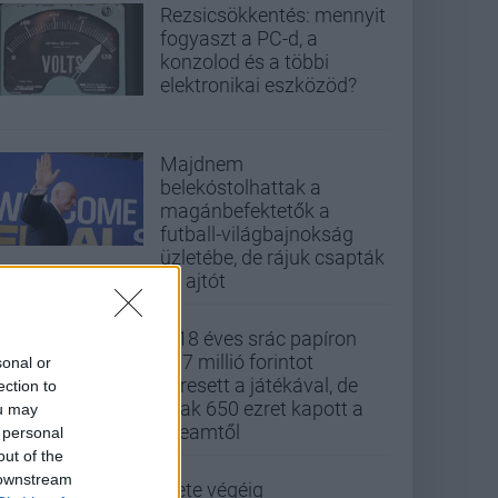
Rezsicsökkentés: mennyit
fogyaszt a PC-d, a
konzolod és a többi
elektronikai eszközöd?
Majdnem
belekóstolhattak a
magánbefektetők a
futball-világbajnokság
üzletébe, de rájuk csapták
az ajtót
A 18 éves srác papíron
437 millió forintot
sonal or
keresett a játékával, de
ection to
csak 650 ezret kapott a
ou may
Steamtől
 personal
out of the
 downstream
Élete végéig