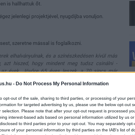
n is hallhattuk őt.
égez jelenlegi projektjével, nyugdíjba vonuljon.
est, szeretne mással is foglalkozni.
rierek elhalványulnak, és a színészkedésen kívül más
y, azt hiszed, hogy mindent meg tudsz csinálni -
k az évek. Jövőre 65 éves leszek, a 70 sincs már
i. Nagyon boldog, kitüntetett és kiváltságos lennék,
us.hu -
Do Not Process My Personal Information
ztán visszavonulhatnék".
to opt-out of the sale, sharing to third parties, or processing of your per
formation for targeted advertising by us, please use the below opt-out s
 továbbra is öröm lesz nézni benne Oldmant.
r selection. Please note that after your opt-out request is processed y
eing interest-based ads based on personal information utilized by us or
disclosed to third parties prior to your opt-out. You may separately opt-
losure of your personal information by third parties on the IAB’s list of