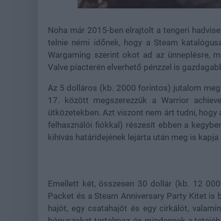
Loaded
:
Unmute
37.83%
Noha már 2015-ben elrajtolt a tengeri hadviselé
telnie némi időnek, hogy a Steam katalógus
Wargaming szerint okot ad az ünneplésre, 
Valve piacterén elverhető pénzzel is gazdagab
Az 5 dolláros (kb. 2000 forintos) jutalom me
17. között megszerezzük a Warrior achie
ütközetekben. Azt viszont nem árt tudni, hogy 
felhasználói fiókkal) részesít ebben a kegyben. 
kihívás határidejének lejárta után meg is kapja
Emellett két, összesen 30 dollár (kb. 12 00
Packet és a Steam Anniversary Party Kitet is b
hajót, egy csatahajót és egy cirkálót, valami
bónuszokat tartalmaz, és mindennek a tetejé