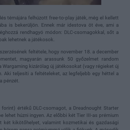
s témájára felhúzott free-to-play játék, még el kellett
ába is bekerüljön. Ennek már idestova öt éve, ami a
méghozzá rendhagyó módon: DLC-csomagokkal, sőt a
bak lehetnek a játékosok.
gszerzésének feltétele, hogy november 18. a december
vementet, magyarán arassunk 50 győzelmet random
a Wargaming kizárólag új játékosokat (vagy régieket új
Aki teljesíti a feltételeket, az legfeljebb egy héttel a
 a pénzét.
0 forint) értékű DLC-csomagot, a Dreadnought Starter
e lehet húzni ingyen. Az előbbi két Tier III-as prémium
nt két kikötőhelyet, valamint kozmetikai és gazdasági
be három napra prémiummá válik a fiókunk. A második