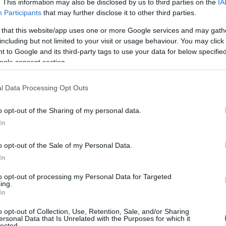
. This information may also be disclosed by us to third parties on the
IA
Participants
that may further disclose it to other third parties.
en nem jön szembe GSO-n vagy a social médiában.
 that this website/app uses one or more Google services and may gath
 neked a legjobbakat,
iratkozz fel hírlevelünkre!
including but not limited to your visit or usage behaviour. You may click 
 to Google and its third-party tags to use your data for below specifi
ogle consent section.
smertem és azt elfogadom.
l Data Processing Opt Outs
liratkozom
o opt-out of the Sharing of my personal data.
In
o opt-out of the Sale of my Personal Data.
In
b hangulata – Jön a második forduló! (X)
to opt-out of processing my Personal Data for Targeted
sorozat.
ing.
In
o opt-out of Collection, Use, Retention, Sale, and/or Sharing
ersonal Data that Is Unrelated with the Purposes for which it
lected.