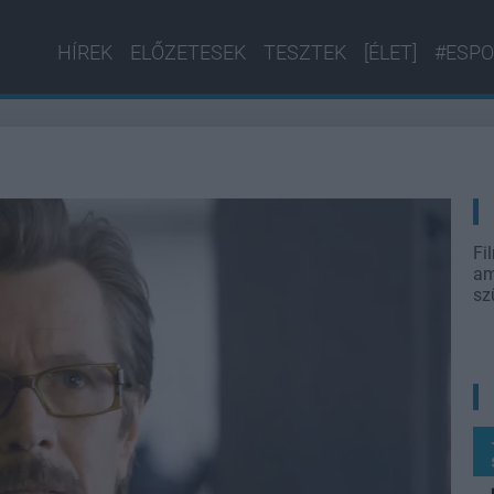
HÍREK
ELŐZETESEK
TESZTEK
[ÉLET]
#ESPO
Fi
am
sz