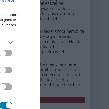
B’s List of
kerekesszékbe
kényszerült a Rust
játékos, aki swatting
er and store
áldozata lett
to grant or
ed purposes
Vin Diesel azóta nem bírja
abbahagyni a sírást,
mióta elolvasta a Halálos
iramban 11
forgatókönyvét
Pókember világszerte
letarolta a mozikat, az
első hétvégén 1 milliárd
dollárhoz közelít a
Vadonatúj nap bevétele
PCW HÍREK