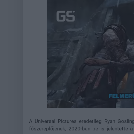
Loaded
:
Unmute
21.75%
A Universal Pictures eredetileg Ryan Gosli
főszereplőjének, 2020-ban be is jelentette a