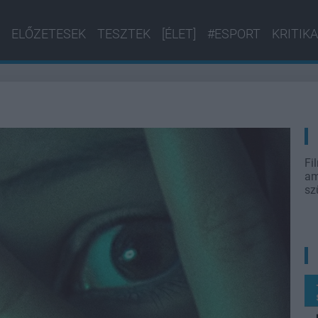
ELŐZETESEK
TESZTEK
[ÉLET]
#ESPORT
KRITIKA
Fi
am
sz