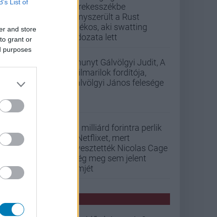
B’s List of
kerekesszékbe
kényszerült a Rust
játékos, aki swatting
er and store
áldozata lett
to grant or
ed purposes
Elhunyt Gálvölgyi Judit, A
szilmarilok fordítója,
Gálvölgyi János felesége
33 milliárd forintra perlik
a Netflixet, mert
elvesztették Nicolas Cage
még meg sem jelent
filmjét
PCW HÍREK