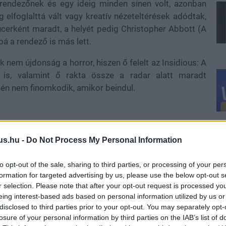
 rendezőnek és egy ideig minden sínen volt, azonban
elfoglalttá vált vagy kreatív nézeteltérések adódtak,
ucerként maradt, a helyét pedig Christopher Abbott (A
bá a rendező is más lett.
k nem újdonság a horror, hiszen ő felelt az Insidious: A
 is, valamint ő rakta össze a radar alatt maradt
én nem finomkodik, amikor beindul.
lt meg, amelynek üzleti stratégiája, hogy alacsony
us.hu -
Do Not Process My Personal Information
lmeket, elég csak a Paranormal Activity, az Insidious
e ők feleltek a már említett A láthatatlan emberért,
to opt-out of the sale, sharing to third parties, or processing of your per
jáért is. A Farkasember film középpontjában egy Blake
formation for targeted advertising by us, please use the below opt-out s
görökli egykori gyermekkori otthonát vidéken, miután az
r selection. Please note that after your opt-out request is processed y
házassága megromlik a feleségével (Julia Garner), ezért
eing interest-based ads based on personal information utilized by us or
disclosed to third parties prior to your opt-out. You may separately opt-
ogassanak el a birtokra a kislányukkal (Matilda Firth).
losure of your personal information by third parties on the IAB’s list of