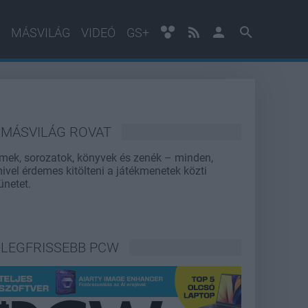
MÁSVILÁG
VIDEÓ
GS+
MÁSVILÁG ROVAT
lmek, sorozatok, könyvek és zenék – minden,
ivel érdemes kitölteni a játékmenetek közti
ünetet.
LEGFRISSEBB PCW