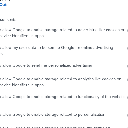
Out
consents
o allow Google to enable storage related to advertising like cookies on
evice identifiers in apps.
o allow my user data to be sent to Google for online advertising
d a magyar mozik. Ti be fogtok ülni rá?
s.
to allow Google to send me personalized advertising.
o allow Google to enable storage related to analytics like cookies on
b hangulata – Jön a második forduló! (X)
evice identifiers in apps.
sorozat.
o allow Google to enable storage related to functionality of the website
r abbott
#blumhouse
#julia garner
#leigh whannell
o allow Google to enable storage related to personalization.
o allow Google to enable storage related to security, including