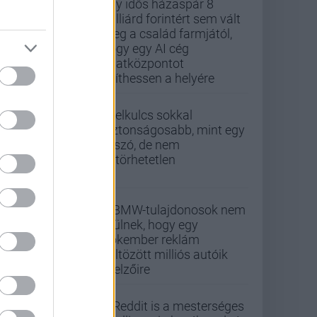
Egy idős házaspár 8
milliárd forintért sem vált
meg a család farmjától,
hogy egy AI cég
adatközpontot
építhessen a helyére
A jelkulcs sokkal
biztonságosabb, mint egy
jelszó, de nem
feltörhetetlen
A BMW-tulajdonosok nem
örülnek, hogy egy
Pókember reklám
költözött milliós autóik
kijelzőire
A Reddit is a mesterséges