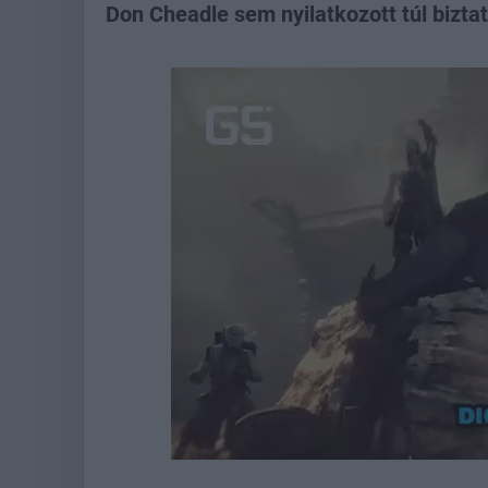
Don Cheadle sem nyilatkozott túl bizta
Loaded
:
Unmute
37.72%