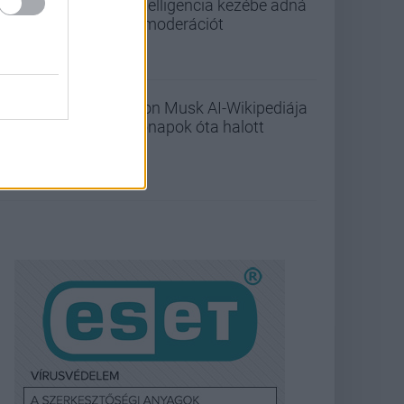
intelligencia kezébe adná
a moderációt
Elon Musk AI-Wikipediája
hónapok óta halott