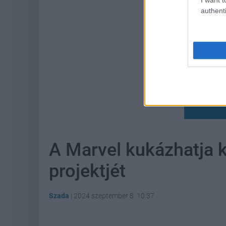
authenti
Hoz
A Marvel kukázhatja k
projektjét
Szada
|
2024 szeptember 8. 10:37