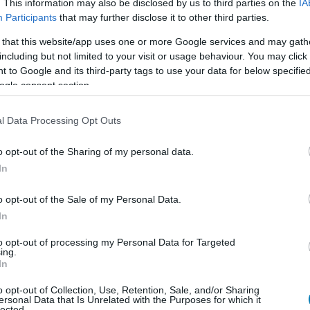
. This information may also be disclosed by us to third parties on the
IA
líti a tanyát, egy állat támad rájuk, és kétségbeesett
Participants
that may further disclose it to other third parties.
ázban, miközben a lény a ház körül ólálkodik. Az
kezd viselkedni, valami felismerhetetlenné változik, és
 that this website/app uses one or more Google services and may gath
n uralkodó rettegés halálosabb-e, mint a házon kívüli
including but not limited to your visit or usage behaviour. You may click 
 to Google and its third-party tags to use your data for below specifi
ogle consent section.
l Data Processing Opt Outs
o opt-out of the Sharing of my personal data.
In
o opt-out of the Sale of my Personal Data.
In
to opt-out of processing my Personal Data for Targeted
ing.
In
o opt-out of Collection, Use, Retention, Sale, and/or Sharing
ersonal Data that Is Unrelated with the Purposes for which it
lected.