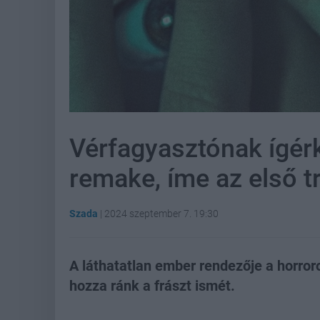
Vérfagyasztónak ígér
remake, íme az első tr
Szada
|
2024 szeptember 7. 19:30
A láthatatlan ember rendezője a horr
hozza ránk a frászt ismét.