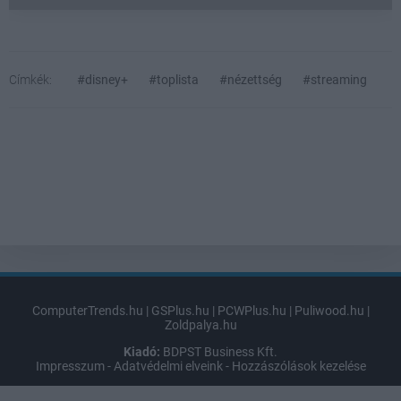
Címkék:
#disney+
#toplista
#nézettség
#streaming
ComputerTrends.hu
|
GSPlus.hu
|
PCWPlus.hu
|
Puliwood.hu
|
Zoldpalya.hu
Kiadó:
BDPST Business Kft.
Impresszum
-
Adatvédelmi elveink
-
Hozzászólások kezelése