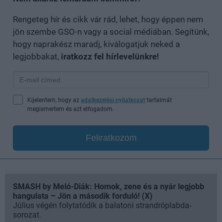
Rengeteg hír és cikk vár rád, lehet, hogy éppen nem
jön szembe GSO-n vagy a social médiában. Segítünk,
hogy naprakész maradj, kiválogatjuk neked a
legjobbakat,
iratkozz fel hírlevelünkre!
Kijelentem, hogy az
adatkezelési nyilatkozat
tartalmát
megismertem és azt elfogadom.
Feliratkozom
SMASH by Meló-Diák: Homok, zene és a nyár legjobb
hangulata – Jön a második forduló! (X)
Július végén folytatódik a balatoni strandröplabda-
sorozat.