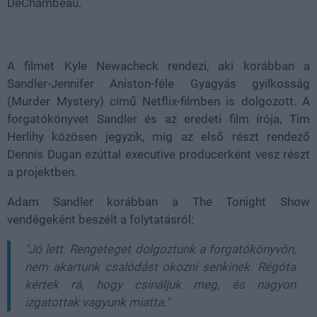
DeChambeau.
A filmet Kyle Newacheck rendezi, aki korábban a
Sandler-Jennifer Aniston-féle Gyagyás gyilkosság
(Murder Mystery) című Netflix-filmben is dolgozott. A
forgatókönyvet Sandler és az eredeti film írója, Tim
Herlihy közösen jegyzik, míg az első részt rendező
Dennis Dugan ezúttal executive producerként vesz részt
a projektben.
Adam Sandler korábban a The Tonight Show
vendégeként beszélt a folytatásról:
"Jó lett. Rengeteget dolgoztunk a forgatókönyvön,
nem akartunk csalódást okozni senkinek. Régóta
kértek rá, hogy csináljuk meg, és nagyon
izgatottak vagyunk miatta."