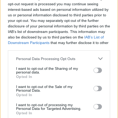
opt-out request is processed you may continue seeing
témákat, dumálj régi és új GS írókkal, olvasókkal!
interest-based ads based on personal information utilized by
us or personal information disclosed to third parties prior to
Csatlakozom
your opt-out. You may separately opt-out of the further
disclosure of your personal information by third parties on the
IAB’s list of downstream participants. This information may
also be disclosed by us to third parties on the
IAB’s List of
Downstream Participants
that may further disclose it to other
SMASH by Meló-Diák: Homok, zene és a nyár legjobb
third parties.
hangulata – Jön a második forduló! (X)
Július végén folytatódik a balatoni strandröplabda-
Please note that this website/app uses one or more Google
Personal Data Processing Opt Outs
sorozat.
services and may gather and store information including but
not limited to your visit or usage behaviour. You may click to
I want to opt-out of the Sharing of my
personal data.
grant or deny consent to Google and its third-party tags to
Opted In
use your data for below specified purposes in below Google
consent section.
I want to opt-out of the Sale of my
Címkék:
#happy a flúgos golfos 2.
#happy gilmore 2
Personal Data.
Opted In
#adam sandler
#netflix
I want to opt-out of processing my
Personal Data for Targeted Advertising.
Opted In