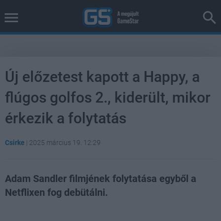
Új előzetest kapott a Happy, a
flúgos golfos 2., kiderült, mikor
érkezik a folytatás
Csirke
|
2025 március 19. 12:29
Adam Sandler filmjének folytatása egyből a
Netflixen fog debütálni.
Loaded
:
Unmute
38.05%