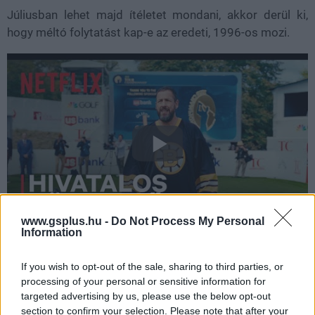
Júliusban lehet majd ítéletet mondani, akkor derül ki,
hogy méltó folytatást kap-e az eredeti, 1996-os mozi.
www.gsplus.hu -
Do Not Process My Personal
Information
Beszélgetnél velünk erről a hírről?
If you wish to opt-out of the sale, sharing to third parties, or
processing of your personal or sensitive information for
Lennél a GameStar közösség tagja? Gyere a
targeted advertising by us, please use the below opt-out
section to confirm your selection. Please note that after your
GameStar Party/Chat Facebook csoport
ba, dobj fel