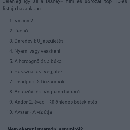
Jelenleg így áll a Disney+ film és sorozat top 10-es
listája hazánkban:
Vaiana 2
L'ecsó
Daredevil: Újjászületés
Nyerni vagy veszíteni
A hercegnő és a béka
Bosszúállók: Végjáték
Deadpool & Rozsomák
Bosszúállók: Végtelen háború
Andor 2. évad - Különleges betekintés
Avatar - A víz útja
Nem akarsz lemaradni semmiről?