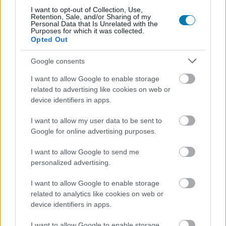
I want to opt-out of Collection, Use,
Retention, Sale, and/or Sharing of my
Personal Data that Is Unrelated with the
Purposes for which it was collected.
Opted Out
Google consents
Hozzászólások
I want to allow Google to enable storage
related to advertising like cookies on web or
device identifiers in apps.
Vaiana és egy patkány is
I want to allow my user data to be sent to
Google for online advertising purposes.
lenyomta Daredevilt
I want to allow Google to send me
Csirke
|
2025 március 19. 18:29
personalized advertising.
I want to allow Google to enable storage
related to analytics like cookies on web or
A mesehősök már megint népszerűbbek, mint a
device identifiers in apps.
képregényes igazságosztók.
I want to allow Google to enable storage