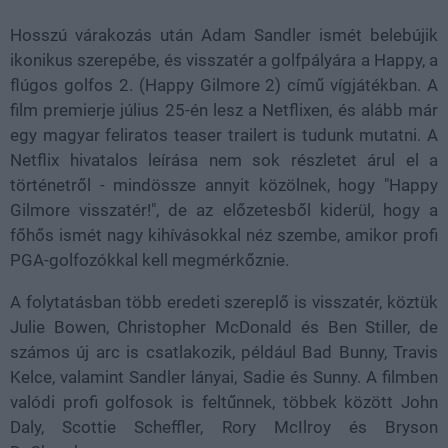
Hosszú várakozás után Adam Sandler ismét belebújik
ikonikus szerepébe, és visszatér a golfpályára a Happy, a
flúgos golfos 2. (Happy Gilmore 2) című vígjátékban. A
film premierje július 25-én lesz a Netflixen, és alább már
egy magyar feliratos teaser trailert is tudunk mutatni. A
Netflix hivatalos leírása nem sok részletet árul el a
történetről - mindössze annyit közölnek, hogy "Happy
Gilmore visszatér!", de az előzetesből kiderül, hogy a
főhős ismét nagy kihívásokkal néz szembe, amikor profi
PGA-golfozókkal kell megmérkőznie.
A folytatásban több eredeti szereplő is visszatér, köztük
Julie Bowen, Christopher McDonald és Ben Stiller, de
számos új arc is csatlakozik, például Bad Bunny, Travis
Kelce, valamint Sandler lányai, Sadie és Sunny. A filmben
valódi profi golfosok is feltűnnek, többek között John
Daly, Scottie Scheffler, Rory McIlroy és Bryson