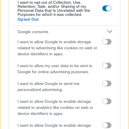
sorozat.
I want to opt-out of Collection, Use,
Retention, Sale, and/or Sharing of my
Personal Data that Is Unrelated with the
Purposes for which it was collected.
Opted Out
Címkék:
#sandman
#netflix
#neil gaiman
Google consents
I want to allow Google to enable storage
related to advertising like cookies on web or
device identifiers in apps.
I want to allow my user data to be sent to
Google for online advertising purposes.
I want to allow Google to send me
personalized advertising.
Hozzászólások
I want to allow Google to enable storage
related to analytics like cookies on web or
device identifiers in apps.
Az Ezüst Utazó is felbukkan A
I want to allow Google to enable storage