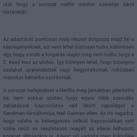
utal, hogy a sorozat méltó módon szeretné zárni
történetét.
Az adaptáció pontosan mely részeit dolgozza majd fel a
képregényeknek, azt nem lehet biztosan tudni, különösen
úgy, hogy a stáb a forgatás idején még nem tudta, hogy a
2. évad lesz az utolsó. Így könnyen lehet, hogy bizonyos
szálakat újrarendeztek vagy felgyorsítottak, miközben
másokat háttérbe szorítottak.
A sorozat befejezését a Netflix még januárban jelentette
be, nem sokkal azután, hogy egyre több szexuális
zaklatással kapcsolatos vád látott napvilágot a
Sandman társalkotója, Neil Gaiman ellen. Az író tagadta,
hogy valaha is beleegyezés nélküli kapcsolatban vett
volna részt és részletesen reagált az ellene felhozott
konkrét állításokra is. Kilenc nő vádolta meg különféle