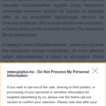
szexuális visszaélésekkel, egyikük pedig februárban
szövetségi keresetet nyújtott be Gaiman és felesége
ellen. Az író elveszítette ügynökségét, távozott az
Elveszett próféciák című sorozat showrunneri posztjáról,
a Disney pedig törölte A temetõ könyve (The ​Graveyard
Book) adaptációját.
A rajongók nehéz helyzetbe kerültek: sokan hosszú évek
óta rajonganak Gaiman történeteiért, de most nehezen
tudják különválasztani a művet az alkotójától. Sokan
remélik, hogy a vádak árnyéka nem fogja teljesen
elhomályosítani azt a rengeteg munkát, amit a stáb és a
www.gsplus.hu -
Do Not Process My Personal
színészek fektettek a Sandman befejező évadába.
Information
A második, és utolsó évad összesen 11 epizódot
If you wish to opt-out of the sale, sharing to third parties, or
tartalmaz, és ahogy fentebb is említettük két részletben
processing of your personal or sensitive information for
lesz elérhető a Netflixen: július 3-án és július 24-én.
targeted advertising by us, please use the below opt-out
section to confirm your selection. Please note that after your