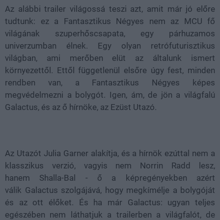
Az alábbi trailer világossá teszi azt, amit már jó előre
tudtunk: ez a Fantasztikus Négyes nem az MCU fő
világának szuperhőscsapata, egy párhuzamos
univerzumban élnek. Egy olyan retrófuturisztikus
világban, ami merőben elüt az általunk ismert
környezettől. Ettől függetlenül elsőre úgy fest, minden
rendben van, a Fantasztikus Négyes képes
megvédelmezni a bolygót. Igen, ám, de jön a világfalú
Galactus, és az ő hírnöke, az Ezüst Utazó.
Az Utazót Julia Garner alakítja, és a hírnök ezúttal nem a
klasszikus verzió, vagyis nem Norrin Radd lesz,
hanem Shalla-Bal - ő a képregényekben azért
válik Galactus szolgájává, hogy megkímélje a bolygóját
és az ott élőket. És ha már Galactus: ugyan teljes
egészében nem láthatjuk a trailerben a világfalót, de