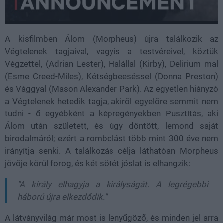
A kisfilmben Álom (Morpheus) újra találkozik az
Végtelenek tagjaival, vagyis a testvéreivel, köztük
Végzettel, (Adrian Lester), Halállal (Kirby), Delirium mal
(Esme Creed-Miles), Kétségbeeséssel (Donna Preston)
és Vággyal (Mason Alexander Park). Az egyetlen hiányzó
a Végtelenek hetedik tagja, akiről egyelőre semmit nem
tudni - ő egyébként a képregényekben Pusztítás, aki
Álom után született, és úgy döntött, lemond saját
birodalmáról; ezért a rombolást több mint 300 éve nem
irányítja senki. A találkozás célja láthatóan Morpheus
jövője körül forog, és két sötét jóslat is elhangzik:
"A király elhagyja a királyságát. A legrégebbi
háború újra elkezdődik."
A látványvilág már most is lenyűgöző, és minden jel arra