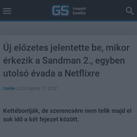
Új előzetes jelentette be, mikor
érkezik a Sandman 2., egyben
utolsó évada a Netflixre
Csirke
|
2025 április 17. 20:31
Kettébontják, de szerencsére nem telik majd el
sok idő a két fejezet között.
Loaded
:
Unmute
100.00%