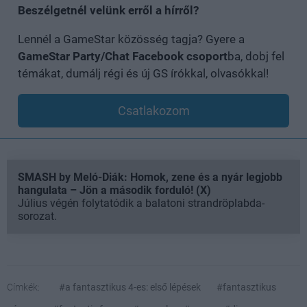
Beszélgetnél velünk erről a hírről?
Lennél a GameStar közösség tagja? Gyere a
GameStar Party/Chat Facebook csoport
ba, dobj fel
témákat, dumálj régi és új GS írókkal, olvasókkal!
Csatlakozom
SMASH by Meló-Diák: Homok, zene és a nyár legjobb
hangulata – Jön a második forduló! (X)
Július végén folytatódik a balatoni strandröplabda-
sorozat.
Címkék:
#a fantasztikus 4-es: első lépések
#fantasztikus