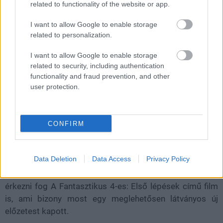
Fantasztikus 4-es: Első lépések
related to functionality of the website or app.
új előzetesében
I want to allow Google to enable storage
related to personalization.
Csirke
|
2025 április 17. 16:23
I want to allow Google to enable storage
related to security, including authentication
functionality and fraud prevention, and other
Bár csak részleteiben, de maga Galactus is
user protection.
megmutatja magát.
Loaded
:
Unmute
CONFIRM
80.89%
Bár a Marvel most elsősorban a Mennydörgők* közelgő
Data Deletion
Data Access
Privacy Policy
premierje miatt kapcsolja teljes sebességre a hype-
vonatot, azért azt sem szabad elfelejteni, hogy idén még
érkezni fog A Fantasztikus 4-es: Első lépések című film
is, ami bizony most egy meglehetősen látványos új
előzetest kapott.