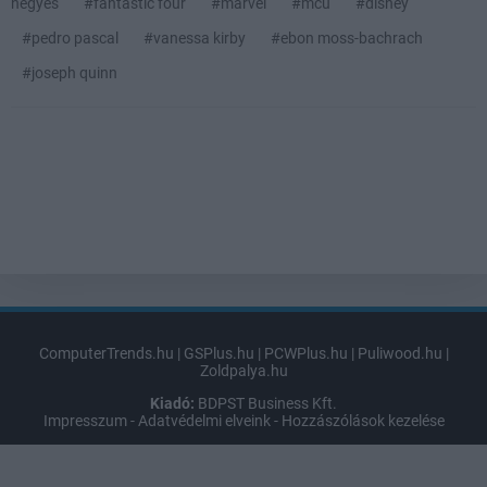
négyes
#fantastic four
#marvel
#mcu
#disney
#pedro pascal
#vanessa kirby
#ebon moss-bachrach
#joseph quinn
ComputerTrends.hu
|
GSPlus.hu
|
PCWPlus.hu
|
Puliwood.hu
|
Zoldpalya.hu
Kiadó:
BDPST Business Kft.
Impresszum
-
Adatvédelmi elveink
-
Hozzászólások kezelése