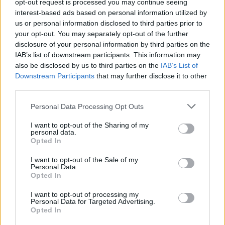
opt-out request is processed you may continue seeing
Nem akarsz lemaradni semmiről?
interest-based ads based on personal information utilized by
us or personal information disclosed to third parties prior to
Rengeteg hír és cikk vár rád, lehet, hogy éppen nem
your opt-out. You may separately opt-out of the further
jön szembe GSO-n vagy a social médiában. Segítünk,
disclosure of your personal information by third parties on the
hogy naprakész maradj, kiválogatjuk neked a
IAB’s list of downstream participants. This information may
also be disclosed by us to third parties on the
IAB’s List of
legjobbakat,
iratkozz fel hírlevelünkre!
Downstream Participants
that may further disclose it to other
third parties.
Please note that this website/app uses one or more Google
Personal Data Processing Opt Outs
Kijelentem, hogy az
adatkezelési nyilatkozat
tartalmát
services and may gather and store information including but
megismertem és azt elfogadom.
not limited to your visit or usage behaviour. You may click to
I want to opt-out of the Sharing of my
personal data.
grant or deny consent to Google and its third-party tags to
Opted In
use your data for below specified purposes in below Google
Feliratkozom
consent section.
I want to opt-out of the Sale of my
Personal Data.
Opted In
I want to opt-out of processing my
SMASH by Meló-Diák: Homok, zene és a nyár legjobb
Personal Data for Targeted Advertising.
hangulata – Jön a második forduló! (X)
Opted In
Július végén folytatódik a balatoni strandröplabda-