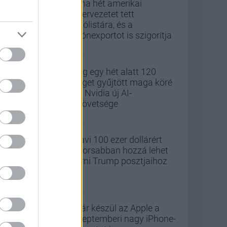
Kína hét amerikai
szervezetet tett
tiltólistára, és a
drónexportot is szigorítja
Alig egy hét alatt 120
céget gyűjtött maga köré
az Nvidia új AI-
szövetsége
Havi 100 ezer dollárért
gyorsabban hozzá lehet
férni Trump posztjaihoz
Már készül az Apple a
szeptemberi nagy iPhone-