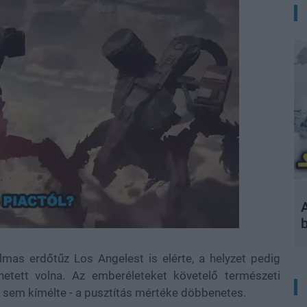
A
lmas erdőtűz Los Angelest is elérte, a helyzet pedig
hetett volna. Az emberéleteket követelő természeti
 sem kímélte - a pusztítás mértéke döbbenetes.