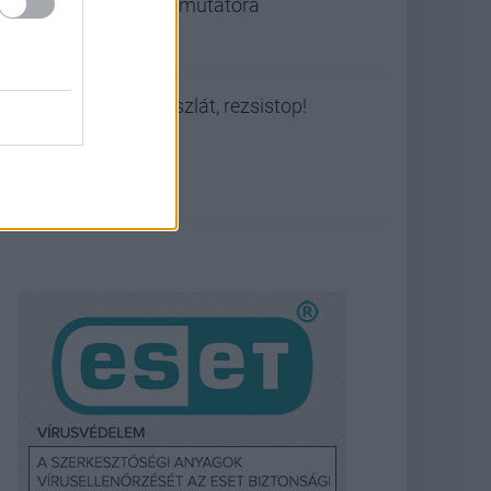
bemutatóra
Viszlát, rezsistop!