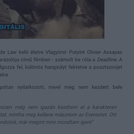
de Law kelti életre Vlagyimir Putyint Olivier Assayas
arázslója című filmben - számolt be róla a
Deadline
. A
lgozza fel, különös hangsúlyt fektetve a posztszovjet
aira.
ottan nyilatkozott, mivel még nem kezdett bele
, hiszen még nem igazán kezdtem el a karakteren
ladat, mintha meg kellene másznom az Everestet. Ott
a gondolok, már megint mire mondtam igent"