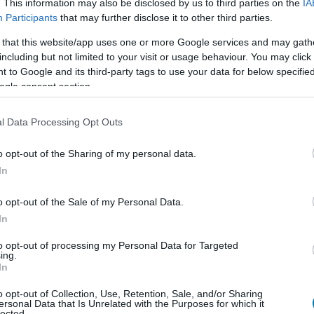
. This information may also be disclosed by us to third parties on the
IA
 méltó. Számos jótékonysági kezdeményezés indult az
Participants
that may further disclose it to other third parties.
e. Az állami támogatás mellett magánszemélyek és
 that this website/app uses one or more Google services and may gath
 hozzá az áldozatok támogatásához. A világ szeme most
including but not limited to your visit or usage behaviour. You may click 
y ilyen hatalmas katasztrófa után hogyan képes az
 to Google and its third-party tags to use your data for below specifi
égre komolyan a klímaváltozás elleni harcot.
ogle consent section.
l Data Processing Opt Outs
o opt-out of the Sharing of my personal data.
, hardveres videók, minden, ami 1-2 percbe belefér.
In
o opt-out of the Sale of my Personal Data.
egnézem
In
to opt-out of processing my Personal Data for Targeted
ing.
In
o opt-out of Collection, Use, Retention, Sale, and/or Sharing
ersonal Data that Is Unrelated with the Purposes for which it
b hangulata – Jön a második forduló! (X)
lected.