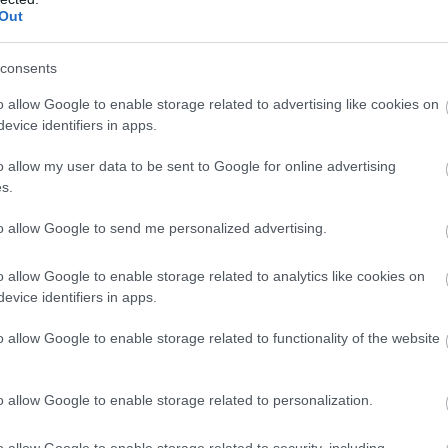
sorozat.
Out
consents
o allow Google to enable storage related to advertising like cookies on
evice identifiers in apps.
o allow my user data to be sent to Google for online advertising
s.
to allow Google to send me personalized advertising.
o allow Google to enable storage related to analytics like cookies on
evice identifiers in apps.
o allow Google to enable storage related to functionality of the website
zászólások
o allow Google to enable storage related to personalization.
o allow Google to enable storage related to security, including