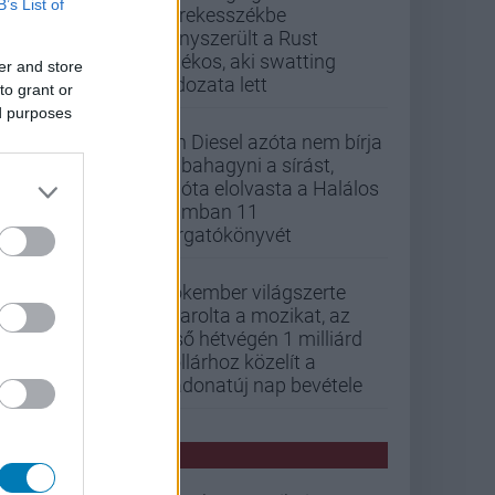
B’s List of
kerekesszékbe
kényszerült a Rust
játékos, aki swatting
er and store
áldozata lett
to grant or
ed purposes
Vin Diesel azóta nem bírja
abbahagyni a sírást,
mióta elolvasta a Halálos
iramban 11
forgatókönyvét
Pókember világszerte
letarolta a mozikat, az
első hétvégén 1 milliárd
dollárhoz közelít a
Vadonatúj nap bevétele
PCW HÍREK