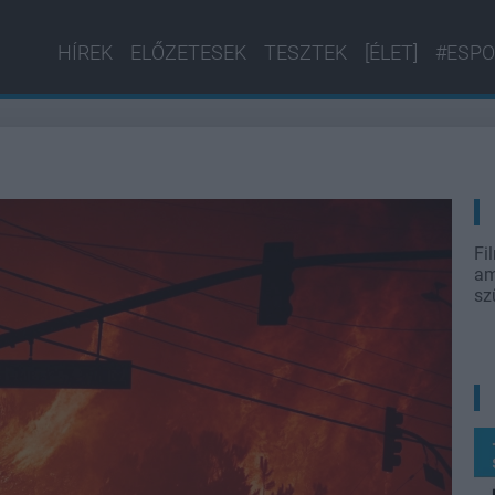
HÍREK
ELŐZETESEK
TESZTEK
[ÉLET]
#ESPO
Fi
am
sz