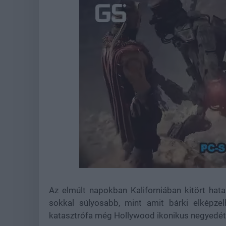
Loaded
:
Unmute
44.57%
Az elmúlt napokban Kaliforniában kitört hata
sokkal súlyosabb, mint amit bárki elképzel
katasztrófa még Hollywood ikonikus negyedét