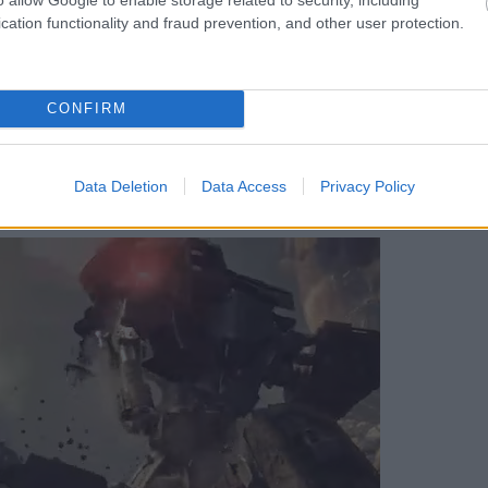
yimir Putyint Olivier
cation functionality and fraud prevention, and other user protection.
CONFIRM
ogja elmesélni a film.
Data Deletion
Data Access
Privacy Policy