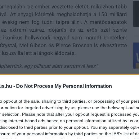
ár legalább tíz ember vesztette életét, miközben több
ává. Az anyagi kárérték meghaladhatja a 150 milliárd
ia évekig nem fog tudni talpra állni. A mentőcsapatok
az extrém száraz időjárás és az erős szél szinte
 Az ikonikus hollywoodi negyed sem maradt érintetlen:
Crystal, Mel Gibson és Pierce Brosnan is elveszítette
luxusvilla lett a lángok áldozata.
pítettünk, egy pillanat alatt semmivé lesz"
aki szemtanúja volt otthona pusztulásának.
us.hu -
Do Not Process My Personal Information
to opt-out of the sale, sharing to third parties, or processing of your per
tek is súlyosan megsínylik a helyzetet. A szél által
formation for targeted advertising by us, please use the below opt-out s
 és újabb területeken üt ki, miközben a lakosság
r selection. Please note that after your opt-out request is processed y
eing interest-based ads based on personal information utilized by us or
arra figyelmeztetnek, hogy a tűzveszély még több hétig
disclosed to third parties prior to your opt-out. You may separately opt-
losure of your personal information by third parties on the IAB’s list of