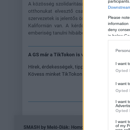
participants
A közösség szolidaritása azonban figyelemre
Downstream 
otthonukat elvesztő családok megsegítésér
Please note
szervezetek is jelentős összegekkel járulnak
information 
Kalifornián van. A kérdés csak az, hogy eg
deny consent
emberiség tanulni hibáiból, és mikor vesszük v
in below Go
Persona
A GS már a TikTokon is vár
I want t
Hírek, érdekességek, tippek, ajánlók, unboxing
Opted 
Kövess minket TikTokon is!
I want t
M
Opted 
I want 
Advertis
Opted 
I want t
of my P
SMASH by Meló-Diák: Homok, zene és a nyár legjob
was col