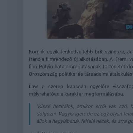
Loaded
:
Unmute
21.86%
Korunk egyik legkedveltebb brit színésze, Ju
francia filmrendező új alkotásában, A Kreml v
film Putyin hatalomra jutásának történetét do
Oroszország politikai és társadalmi átalakulás
Law a szerep kapcsán egyelőre visszafog
mélyrehatóan a karakter megformálásába.
"Kissé hezitálok, amikor erről van szó
dolgozni. Vagyis igen, de ez egy olyan fe
állok a hegylábánál, felfelé nézek, és arr