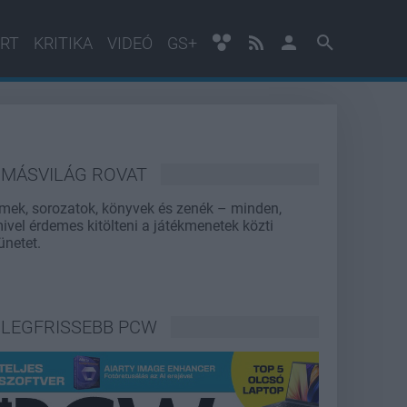
RT
KRITIKA
VIDEÓ
GS+
MÁSVILÁG ROVAT
lmek, sorozatok, könyvek és zenék – minden,
ivel érdemes kitölteni a játékmenetek közti
ünetet.
LEGFRISSEBB PCW