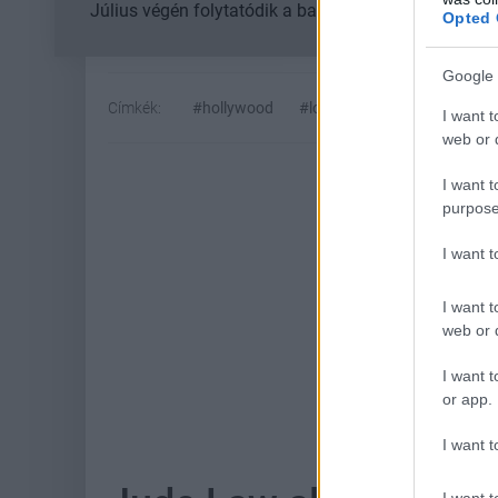
Július végén folytatódik a balatoni strandröplabda-
Opted 
Google 
Címkék:
#hollywood
#los angeles
#tűz
I want t
web or d
I want t
purpose
I want 
I want t
web or d
I want t
Hoz
or app.
I want t
I want t