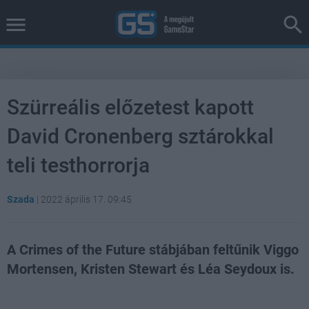
Szürreális előzetest kapott
David Cronenberg sztárokkal
teli testhorrorja
Szada
|
2022 április 17. 09:45
A Crimes of the Future stábjában feltűnik Viggo
Mortensen, Kristen Stewart és Léa Seydoux is.
Loaded
:
Unmute
38.16%