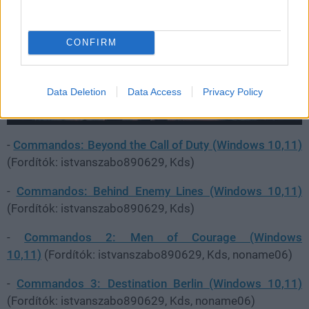
CONFIRM
Data Deletion
Data Access
Privacy Policy
-
Commandos: Beyond the Call of Duty (Windows 10,11)
(Fordítók: istvanszabo890629, Kds)
-
Commandos: Behind Enemy Lines (Windows 10,11)
(Fordítók: istvanszabo890629, Kds)
-
Commandos 2: Men of Courage (Windows
10,11)
(Fordítók: istvanszabo890629, Kds, noname06)
-
Commandos 3: Destination Berlin (Windows 10,11)
(Fordítók: istvanszabo890629, Kds, noname06)