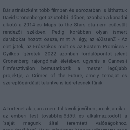
Bár színészként több filmben és sorozatban is láthattuk
David Cronenberget az utóbbi időben, azonban a kanadai
alkotó a 2014-es Maps to the Stars óta nem csücsült
rendezői székben. Pedig korábban olyan ismert
darabokat hozott össze, mint A légy, az eXistenZ - Az
élet játék, az Erőszakos múlt és az Eastern Promises -
Gyilkos ígéretek. 2022 azonban fordulópontot jelent
Cronenberg rajongóinak életében, ugyanis a Cannes-i
filmfesztiválon bemutatkozik a mester legújabb
projektje, a Crimes of the Future, amely témáját és
szereplőgárdáját tekintve is ígéretesnek tűnik.
A történet alapján a nem túl távoli jövőben járunk, amikor
az emberi test továbbfejlődött és alkalmazkodott a
"saját magunk által teremtett valóságokhoz,