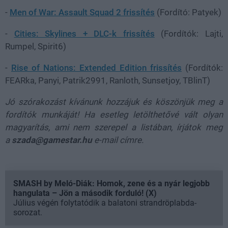
-
Men of War: Assault Squad 2 frissítés
(Fordító: Patyek)
-
Cities: Skylines + DLC-k frissítés
(Fordítók: Lajti,
Rumpel, Spirit6)
-
Rise of Nations: Extended Edition frissítés
(Fordítók:
FEARka, Panyi, Patrik2991, Ranloth, Sunsetjoy, TBlinT)
Jó szórakozást kívánunk hozzájuk és köszönjük meg a
fordítók munkáját! Ha esetleg letölthetővé vált olyan
magyarítás, ami nem szerepel a listában, írjátok meg
a
szada@gamestar.hu
e-mail címre.
SMASH by Meló-Diák: Homok, zene és a nyár legjobb
hangulata – Jön a második forduló! (X)
Július végén folytatódik a balatoni strandröplabda-
sorozat.