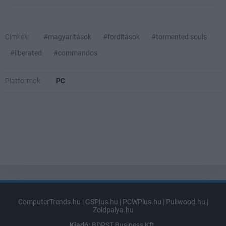
Címkék:
#magyarítások
#fordítások
#tormented souls
#liberated
#commandos
Platformok:
PC
ComputerTrends.hu
|
GSPlus.hu
|
PCWPlus.hu
|
Puliwood.hu
|
Zoldpalya.hu
Kiadó:
BDPST Business Kft.