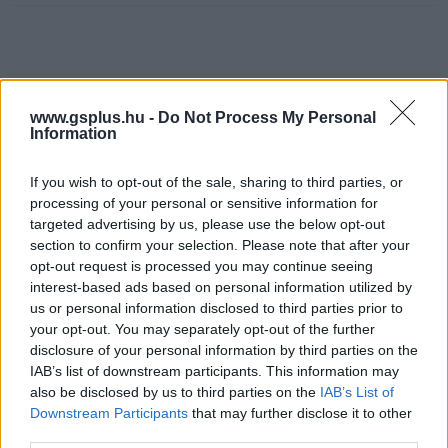
www.gsplus.hu -
Do Not Process My Personal
Information
If you wish to opt-out of the sale, sharing to third parties, or
Hozzászólások
processing of your personal or sensitive information for
targeted advertising by us, please use the below opt-out
section to confirm your selection. Please note that after your
opt-out request is processed you may continue seeing
Újabb magyarításokat hozott a
interest-based ads based on personal information utilized by
us or personal information disclosed to third parties prior to
tavasz
your opt-out. You may separately opt-out of the further
disclosure of your personal information by third parties on the
IAB’s list of downstream participants. This information may
Szada
|
2022 április 17. 07:55
also be disclosed by us to third parties on the
IAB’s List of
Downstream Participants
that may further disclose it to other
third parties.