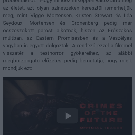
problémákhoz". Hogy mindez miképpen változtatta meg
az életet, azt olyan színészeken keresztül ismerhetjük
meg, mint Viggo Mortensen, Kristen Stewart és Léa
Seydoux. Mortensen és Cronenberg pedig már
összeszokott párost alkotnak, hiszen az Erőszakos
múltban, az Eastern Promisesben és a Veszélyes
vágyban is együtt dolgoztak. A rendező ezzel a filmmel
visszatér a testhorror gyökereihez, az alábbi
megborzongató előzetes pedig bemutatja, hogy miért
mondjuk ezt: