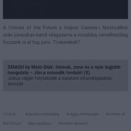
A Crimes of the Future a májusi Cannes-i fesztiválkör
után júniusban kerül világszerte a mozikba, remélhetőleg
hozzánk is el fog jutni. Ti néznétek?
SMASH by Meló-Diák: Homok, zene és a nyár legjobb
hangulata – Jön a második forduló! (X)
Július végén folytatódik a balatoni strandröplabda-
sorozat.
Címkék:
#david cronenberg
#viggo mortensen
#crimes of
the future
#léa seydoux
#kristen stewart