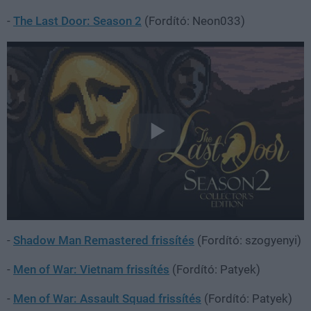
-
The Last Door: Season 2
(Fordító: Neon033)
-
Shadow Man Remastered frissítés
(Fordító: szogyenyi)
-
Men of War: Vietnam frissítés
(Fordító: Patyek)
-
Men of War: Assault Squad frissítés
(Fordító: Patyek)