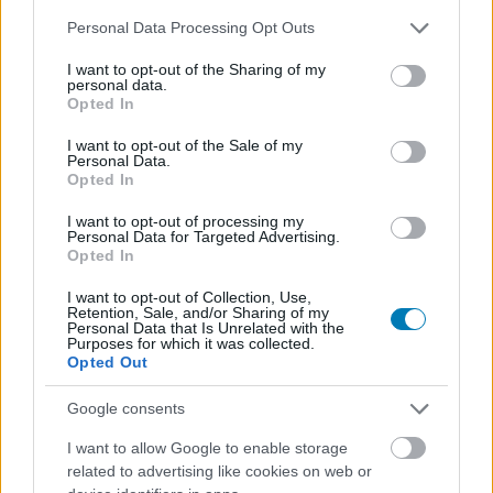
A horrorjátékok kedvelői és a Commandos
Please note that this website/app uses one or more Google
rajongók is megtalálhatják a számításaikat.
Personal Data Processing Opt Outs
services and may gather and store information including but
not limited to your visit or usage behaviour. You may click to
I want to opt-out of the Sharing of my
Loaded
:
Unmute
personal data.
21.65%
grant or deny consent to Google and its third-party tags to
Opted In
use your data for below specified purposes in below Google
Csak nemrég számoltunk be arról, hogy
milyen projektek
consent section.
I want to opt-out of the Sale of my
készültek el a közelmúltban
(köztük a Batman: Arkham
Personal Data.
Opted In
Asylum GOTY-val, a Need for Speed: Hot Pursuit
Remastereddel, a Metro: Last Lighttal, a Ghostrunnerrel
I want to opt-out of processing my
Personal Data for Targeted Advertising.
és a Crying Sunsszal), de a fordítók azóta is
Opted In
szorgoskodtak, így máris sikerült összeszedni egy újabb
I want to opt-out of Collection, Use,
adag magyarítást, méghozzá igazi gyöngyszemeket.
Retention, Sale, and/or Sharing of my
Personal Data that Is Unrelated with the
Purposes for which it was collected.
Opted Out
Íme azoknak a videojátékoknak a listája, amikhez már
Google consents
tölthettek magyar feliratot:
I want to allow Google to enable storage
related to advertising like cookies on web or
-
Tormented Souls
(Fordító: LostProphet)