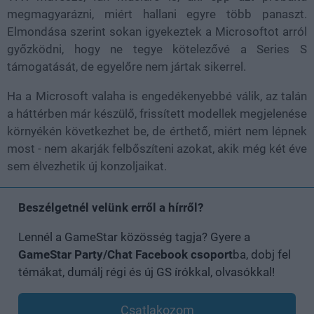
megmagyarázni, miért hallani egyre több panaszt.
Elmondása szerint sokan igyekeztek a Microsoftot arról
győzködni, hogy ne tegye kötelezővé a Series S
támogatását, de egyelőre nem jártak sikerrel.
Ha a Microsoft valaha is engedékenyebbé válik, az talán
a háttérben már készülő, frissített modellek megjelenése
környékén következhet be, de érthető, miért nem lépnek
most - nem akarják felbőszíteni azokat, akik még két éve
sem élvezhetik új konzoljaikat.
Beszélgetnél velünk erről a hírről?
Lennél a GameStar közösség tagja? Gyere a
GameStar Party/Chat Facebook csoport
ba, dobj fel
témákat, dumálj régi és új GS írókkal, olvasókkal!
Csatlakozom