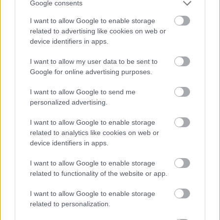
Google consents
I want to allow Google to enable storage
PacaGS
|
2022 október 20. 19:02
related to advertising like cookies on web or
device identifiers in apps.
Úgy érzik, visszafogja a fejlesztést, hogy a
I want to allow my user data to be sent to
Google for online advertising purposes.
játékokat a Microsoft gyengébb konzoljára is
optimalizálni kell.
I want to allow Google to send me
personalized advertising.
Loaded
:
Unmute
80.89%
I want to allow Google to enable storage
2020 végén rögtön két konzolt dobott piacra a
related to analytics like cookies on web or
device identifiers in apps.
Microsoft: az erős, mindentudó Xbox Series X-et,
valamint a lemezmeghajtó nélküli, a játékok 4K-s
I want to allow Google to enable storage
felbontással való futtatására nem képes, cserébe
related to functionality of the website or app.
viszont lényegesen olcsóbb Xbox Series S-t.
I want to allow Google to enable storage
A generáció elején még nem okozott nagy problémát az
related to personalization.
optimalizálás, de ahogy a fejlesztők egyre jobban