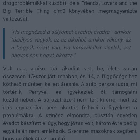
drogproblémákkal küzdött, de a Friends, Lovers and the
Big Terrible Thing című könyvében megmagyarázta
változását:
"Ha megnézed a súlyomat évadról évadra - amikor
túlsúlyos vagyok, az az alkohol; amikor vékony, az
a bogyók miatt van. Ha körszakállat viselek, azt
nagyon sok bogyó okozza."
Volt nap, amikor 55 vikodint vett be, élete során
összesen 15-ször járt rehabon, és 14, a függőségeihez
köthető műtéten kellett átesnie. A stáb persze tudta, mi
történik Perryvel, és igyekeztek őt támogatni
küzdelmében. A sorozat azért nem tért ki erre, mert az
írók egyszerűen nem akarták felhívni a figyelmet a
problémákra. A színész elmondta, pusztán egyetlen
évadot készített el úgy, hogy józan volt, három évre pedig
egyáltalán nem emlékszik. Szeretne másoknak segíteni,
hogy ne éljék át azt, amit ő.