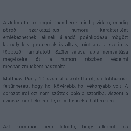
Loaded
:
Unmute
100.00%
A Jóbarátok rajongói Chandlerre mindig vidám, mindig
pörgő, szarkasztikus humorú karakterként
emlékezhetnek, akinek állandó poénkodása mögött
komoly lelki problémák is álltak, mint arra a széria is
többször rámutatott. Szülei válása, apja nemváltása
megviselte őt, a humort részben védelmi
mechanizmusként használta.
Matthew Perry 10 éven át alakította őt, és többeknek
feltűnhetett, hogy hol kövérebb, hol vékonyabb volt. A
sorozat írói ezt nem szőtték bele a sztoriba, viszont a
színész most elmesélte, mi állt ennek a hátterében.
Azt korábban sem titkolta, hogy alkohol- és