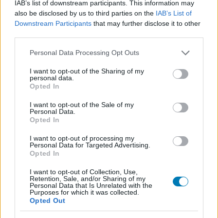
IAB’s list of downstream participants. This information may
also be disclosed by us to third parties on the
IAB’s List of
Downstream Participants
that may further disclose it to other
third parties.
Címkék:
#jóbarátok
#matthew perry
Please note that this website/app uses one or more Google
Personal Data Processing Opt Outs
services and may gather and store information including but
not limited to your visit or usage behaviour. You may click to
I want to opt-out of the Sharing of my
personal data.
grant or deny consent to Google and its third-party tags to
Opted In
use your data for below specified purposes in below Google
consent section.
I want to opt-out of the Sale of my
Personal Data.
Opted In
I want to opt-out of processing my
Personal Data for Targeted Advertising.
Hozzászólások
Opted In
I want to opt-out of Collection, Use,
Retention, Sale, and/or Sharing of my
Personal Data that Is Unrelated with the
Purposes for which it was collected.
Egyre több fejlesztő szabadulna
Opted Out
az Xbox Series S-től