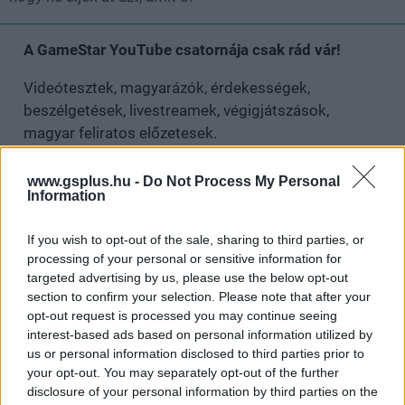
A GameStar YouTube csatornája csak rád vár!
Videótesztek, magyarázók, érdekességek,
beszélgetések, livestreamek, végigjátszások,
magyar feliratos előzetesek.
Feliratkozom
www.gsplus.hu -
Do Not Process My Personal
Information
Csatornatag leszek
If you wish to opt-out of the sale, sharing to third parties, or
processing of your personal or sensitive information for
targeted advertising by us, please use the below opt-out
section to confirm your selection. Please note that after your
opt-out request is processed you may continue seeing
Nagyszabású finálé: A Smash by Meló-Diák
interest-based ads based on personal information utilized by
strandröplabda sorozat utolsó fordulója
us or personal information disclosed to third parties prior to
Balatonalmádiban! (X)
your opt-out. You may separately opt-out of the further
Balatonalmádiban zárul a Smash by Meló-Diák nyári
disclosure of your personal information by third parties on the
sorozata.