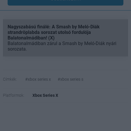
Nagyszabású finálé: A Smash by Meló-Diák
strandröplabda sorozat utolsó fordulója
Balatonalmádiban! (X)
Balatonalmádiban zárul a Smash by Meló-Diák nyári
sorozata.
Címkék:
#xbox series x
#xbox series s
Platformok:
Xbox Series X