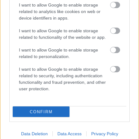
I want to allow Google to enable storage
Lovaggá ütötték Idris Elbát!
related to analytics like cookies on web or
device identifiers in apps.
Rixon
|
2026 június 3. 11:35
I want to allow Google to enable storage
related to functionality of the website or app.
A fiatalokért végzett szolgálatáért tüntették ki.
I want to allow Google to enable storage
related to personalization.
Loaded
:
Unmute
81.69%
I want to allow Google to enable storage
Kedden Károly király lovagi címmel tüntette ki (immár)
related to security, including authentication
functionality and fraud prevention, and other
Sir Idris Elbát a windsori kastélyban. A színész
user protection.
kitüntetését még tavaly év végén bejelentették, ám a
tényleges ceremóniára csak most került sor.
Ugyanakkor Elba a lovagi címet elsősorban nem színészi
CONFIRM
teljesítményével, hanem a fiatalokért végzett
szolgálatával érdemelte ki. A művész ugyanis még 2022-
Data Deletion
Data Access
Privacy Policy
ben indította el az Elba Hope Foundation nevű