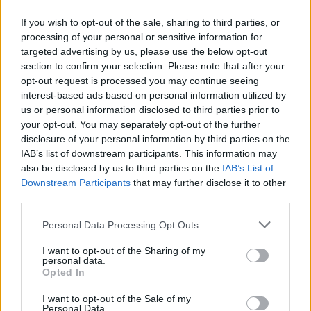
If you wish to opt-out of the sale, sharing to third parties, or
processing of your personal or sensitive information for
targeted advertising by us, please use the below opt-out
section to confirm your selection. Please note that after your
opt-out request is processed you may continue seeing
interest-based ads based on personal information utilized by
us or personal information disclosed to third parties prior to
your opt-out. You may separately opt-out of the further
disclosure of your personal information by third parties on the
IAB’s list of downstream participants. This information may
also be disclosed by us to third parties on the
IAB’s List of
Downstream Participants
that may further disclose it to other
A napokban
jelentették be a Budapest Pride tervezett
third parties.
időpontját
, úgyhogy kifejezetten költői, hogy a Pride
Please note that this website/app uses one or more Google
hónap indulásával engedélyezte az NMHH a Szivárvány
Personal Data Processing Opt Outs
services and may gather and store information including but
TV-t is.
not limited to your visit or usage behaviour. You may click to
I want to opt-out of the Sharing of my
personal data.
grant or deny consent to Google and its third-party tags to
Opted In
use your data for below specified purposes in below Google
consent section.
I want to opt-out of the Sale of my
Nagyszabású finálé: A Smash by Meló-Diák
Personal Data.