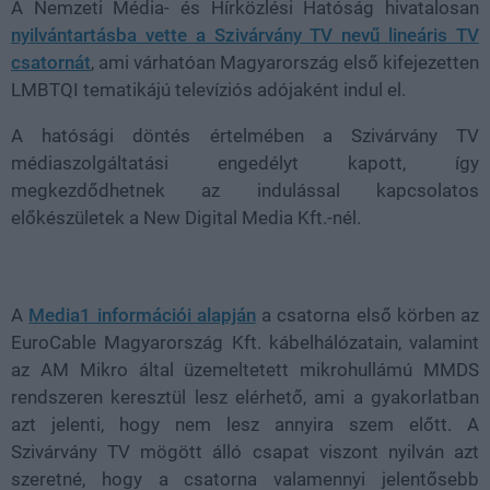
A Nemzeti Média- és Hírközlési Hatóság hivatalosan
nyilvántartásba vette a
Szivárvány TV
nevű lineáris TV
csatornát
, ami várhatóan Magyarország első kifejezetten
LMBTQI tematikájú televíziós adójaként indul el.
A hatósági döntés értelmében a Szivárvány TV
médiaszolgáltatási engedélyt kapott, így
megkezdődhetnek az indulással kapcsolatos
előkészületek a
New Digital Media Kft.-nél.
A
Media1 információi alapján
a csatorna első körben az
EuroCable Magyarország Kft.
kábelhálózatain, valamint
az
AM Mikro
által üzemeltetett mikrohullámú MMDS
rendszeren keresztül lesz elérhető, ami a gyakorlatban
azt jelenti, hogy nem lesz annyira szem előtt. A
Szivárvány TV mögött álló csapat viszont nyilván azt
szeretné, hogy a csatorna valamennyi jelentősebb