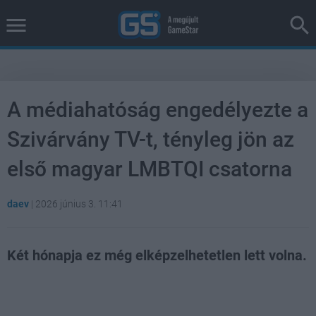
A médiahatóság engedélyezte a
Szivárvány TV-t, tényleg jön az
első magyar LMBTQI csatorna
daev
|
2026 június 3. 11:41
Két hónapja ez még elképzelhetetlen lett volna.
Loaded
:
Unmute
100.00%