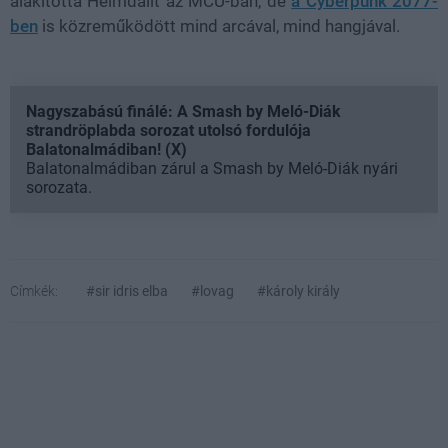
alakította Heimdallt az MCU-ban, de
a Cyberpunk 2077-
ben
is közreműködött mind arcával, mind hangjával.
Nagyszabású finálé: A Smash by Meló-Diák
strandröplabda sorozat utolsó fordulója
Balatonalmádiban! (X)
Balatonalmádiban zárul a Smash by Meló-Diák nyári
sorozata.
Címkék:
#sir idris elba
#lovag
#károly király