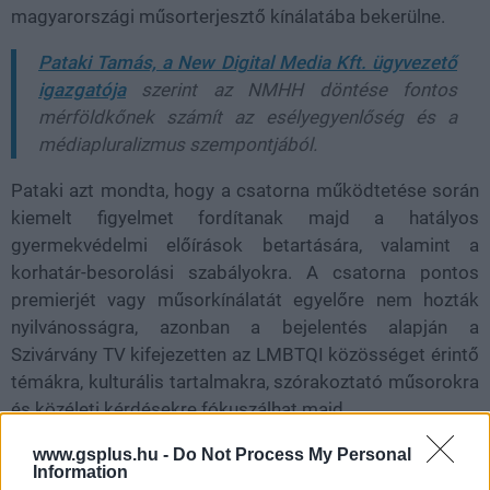
magyarországi műsorterjesztő kínálatába bekerülne.
Pataki Tamás, a New Digital Media Kft. ügyvezető
igazgatója
szerint az NMHH döntése fontos
mérföldkőnek számít az esélyegyenlőség és a
médiapluralizmus szempontjából.
Pataki azt mondta, hogy a csatorna működtetése során
kiemelt figyelmet fordítanak majd a hatályos
gyermekvédelmi előírások betartására, valamint a
korhatár-besorolási szabályokra. A csatorna pontos
premierjét vagy műsorkínálatát egyelőre nem hozták
nyilvánosságra, azonban a bejelentés alapján a
Szivárvány TV kifejezetten az LMBTQI közösséget érintő
témákra, kulturális tartalmakra, szórakoztató műsorokra
és közéleti kérdésekre fókuszálhat majd.
www.gsplus.hu -
Do Not Process My Personal
Information