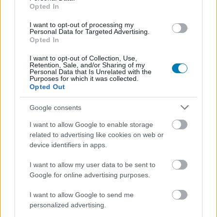
strandröplabda sorozat utolsó fordulója
Opted In
Balatonalmádiban! (X)
Balatonalmádiban zárul a Smash by Meló-Diák nyári
I want to opt-out of processing my
sorozata.
Personal Data for Targeted Advertising.
Opted In
I want to opt-out of Collection, Use,
Retention, Sale, and/or Sharing of my
Personal Data that Is Unrelated with the
Purposes for which it was collected.
Címkék:
#szivárvány tv
#lmbtq
#lináris tv
Opted Out
Google consents
I want to allow Google to enable storage
related to advertising like cookies on web or
device identifiers in apps.
I want to allow my user data to be sent to
Google for online advertising purposes.
Hozzászólások
I want to allow Google to send me
personalized advertising.