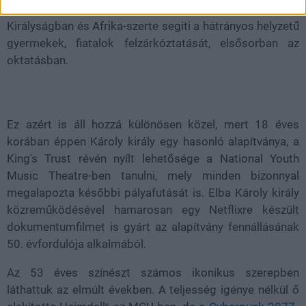
alapítványt, melynek révén az USA-ban, az Egyesült
Királyságban és Afrika-szerte segíti a hátrányos helyzetű
gyermekek, fiatalok felzárkóztatását, elsősorban az
oktatásban.
Ez azért is áll hozzá különösen közel, mert 18 éves
korában éppen Károly király egy hasonló alapítványa, a
King's Trust révén nyílt lehetősége a National Youth
Music Theatre-ben tanulni, mely minden bizonnyal
megalapozta későbbi pályafutását is. Elba Károly király
közreműködésével hamarosan egy Netflixre készült
dokumentumfilmet is gyárt az alapítvány fennállásának
50. évfordulója alkalmából.
Az 53 éves színészt számos ikonikus szerepben
láthattuk az elmúlt években. A teljesség igénye nélkül ő