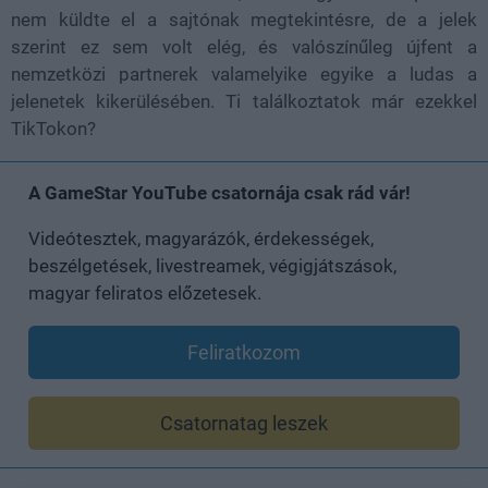
nem küldte el a sajtónak megtekintésre, de a jelek
szerint ez sem volt elég, és valószínűleg újfent a
nemzetközi partnerek valamelyike egyike a ludas a
jelenetek kikerülésében. Ti találkoztatok már ezekkel
TikTokon?
A GameStar YouTube csatornája csak rád vár!
Videótesztek, magyarázók, érdekességek,
beszélgetések, livestreamek, végigjátszások,
magyar feliratos előzetesek.
Feliratkozom
Csatornatag leszek