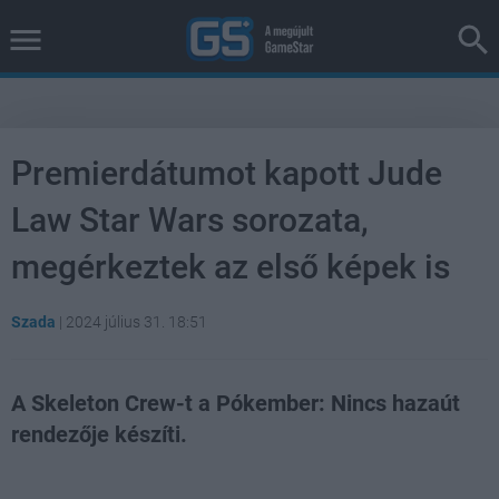
Premierdátumot kapott Jude
Law Star Wars sorozata,
megérkeztek az első képek is
Szada
|
2024 július 31. 18:51
A Skeleton Crew-t a Pókember: Nincs hazaút
rendezője készíti.
Loaded
:
Unmute
38.26%