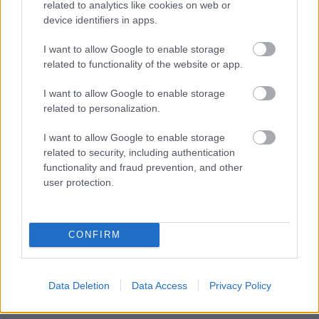
related to analytics like cookies on web or
az évadzáró pillanatai.
device identifiers in apps.
Loaded
:
Unmute
21.86%
I want to allow Google to enable storage
related to functionality of the website or app.
A jövő héten befejeződik a Sárkányok háza második
I want to allow Google to enable storage
évada a Maxon, a
sorozat legújabb kedvcsinálója pedig
related to personalization.
hatalmas összecsapásra készít fel
, brutális évadzárót
ígérnek a készítők, ami nagyobbat fog szólni, mint egy
I want to allow Google to enable storage
váratlanul elcsattant csók
. Sajnos némileg csorbítja
related to security, including authentication
mindennek az élét az, hogy bár az utolsó epizód csak
functionality and fraud prevention, and other
user protection.
augusztus 4-én kerül fel a Warner Bros. Discovery
streamingszolgáltatására, már jóval előtte felkerült
belőle mintegy 30 percnyi felvétel a TikTokra.
CONFIRM
A
Variety
beszámolója alapján a közösségi oldal egy
fiókja a minap 14 videót töltött fel, amik egytől-egyig az
Data Deletion
Data Access
Privacy Policy
évadzáró jeleneteit tartalmazták és lőttek le a
rajongóknak ezáltal fontos momentumokat.