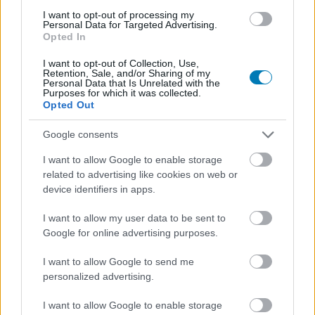
I want to opt-out of processing my
Personal Data for Targeted Advertising.
Opted In
I want to opt-out of Collection, Use,
Retention, Sale, and/or Sharing of my
Personal Data that Is Unrelated with the
Purposes for which it was collected.
Hozzászólások
Opted Out
Google consents
Kellemetlen: több jelenet is
I want to allow Google to enable storage
related to advertising like cookies on web or
kiszivárgott a Sárkányok háza
device identifiers in apps.
2. évadának fináléjából
I want to allow my user data to be sent to
Google for online advertising purposes.
Szada
|
2024 július 31. 19:16
I want to allow Google to send me
personalized advertising.
I want to allow Google to enable storage
Hiába óvatoskodott az HBO, ellepték a TikTokot