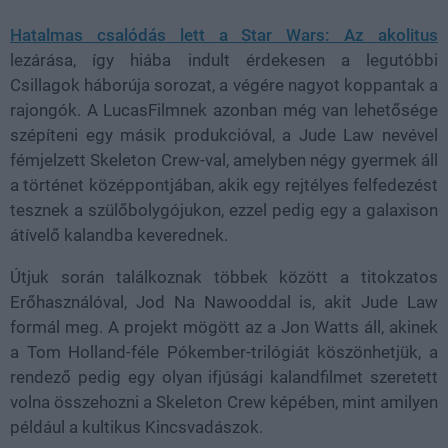
Hatalmas csalódás lett a Star Wars: Az akolitus
lezárása, így hiába indult érdekesen a legutóbbi
Csillagok háborúja sorozat, a végére nagyot koppantak a
rajongók. A LucasFilmnek azonban még van lehetősége
szépíteni egy másik produkcióval, a Jude Law nevével
fémjelzett Skeleton Crew-val, amelyben négy gyermek áll
a történet középpontjában, akik egy rejtélyes felfedezést
tesznek a szülőbolygójukon, ezzel pedig egy a galaxison
átívelő kalandba keverednek.
Útjuk során találkoznak többek között a titokzatos
Erőhasználóval, Jod Na Nawooddal is, akit Jude Law
formál meg. A projekt mögött az a Jon Watts áll, akinek
a Tom Holland-féle Pókember-trilógiát köszönhetjük, a
rendező pedig egy olyan ifjúsági kalandfilmet szeretett
volna összehozni a Skeleton Crew képében, mint amilyen
például a kultikus Kincsvadászok.