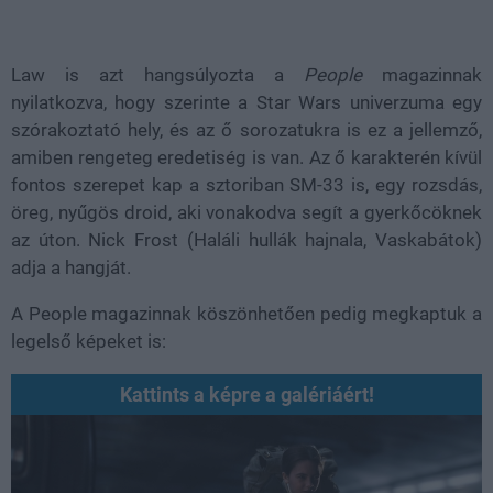
Law is azt hangsúlyozta a
People
magazinnak
nyilatkozva, hogy szerinte a Star Wars univerzuma egy
szórakoztató hely, és az ő sorozatukra is ez a jellemző,
amiben rengeteg eredetiség is van. Az ő karakterén kívül
fontos szerepet kap a sztoriban SM-33 is, egy rozsdás,
öreg, nyűgös droid, aki vonakodva segít a gyerkőcöknek
az úton. Nick Frost (Haláli hullák hajnala, Vaskabátok)
adja a hangját.
A People magazinnak köszönhetően pedig megkaptuk a
legelső képeket is:
Kattints a képre a galériáért!