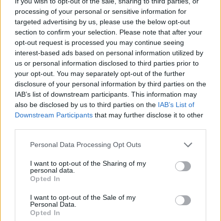
If you wish to opt-out of the sale, sharing to third parties, or
processing of your personal or sensitive information for
Kövess minket TikTokon is!
targeted advertising by us, please use the below opt-out
section to confirm your selection. Please note that after your
Megnézem
opt-out request is processed you may continue seeing
interest-based ads based on personal information utilized by
us or personal information disclosed to third parties prior to
your opt-out. You may separately opt-out of the further
disclosure of your personal information by third parties on the
SMASH by Meló-Diák: Homok, zene és a nyár legjobb
IAB’s list of downstream participants. This information may
hangulata – Jön a második forduló! (X)
also be disclosed by us to third parties on the
IAB’s List of
Július végén folytatódik a balatoni strandröplabda-
sorozat.
Downstream Participants
that may further disclose it to other
third parties.
Please note that this website/app uses one or more Google
Personal Data Processing Opt Outs
services and may gather and store information including but
not limited to your visit or usage behaviour. You may click to
I want to opt-out of the Sharing of my
Címkék:
#star wars: skeleton crew
#skeleton crew
#star
personal data.
grant or deny consent to Google and its third-party tags to
Opted In
wars
#disney
#lucasfilm
#jude law
#jon watts
use your data for below specified purposes in below Google
consent section.
I want to opt-out of the Sale of my
Personal Data.
Opted In