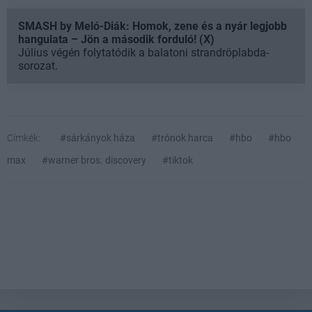
SMASH by Meló-Diák: Homok, zene és a nyár legjobb
hangulata – Jön a második forduló! (X)
Július végén folytatódik a balatoni strandröplabda-
sorozat.
Címkék:
#sárkányok háza
#trónok harca
#hbo
#hbo
max
#warner bros. discovery
#tiktok