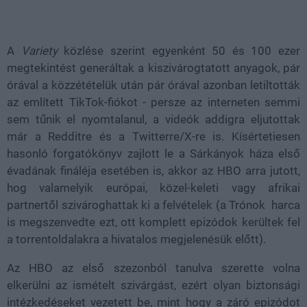
A
Variety
közlése szerint egyenként 50 és 100 ezer
megtekintést generáltak a kiszivárogtatott anyagok, pár
órával a közzétételük után pár órával azonban letiltották
az említett TikTok-fiókot - persze az interneten semmi
sem tűnik el nyomtalanul, a videók addigra eljutottak
már a Redditre és a Twitterre/X-re is. Kísértetiesen
hasonló forgatókönyv zajlott le a Sárkányok háza első
évadának fináléja esetében is, akkor az HBO arra jutott,
hog valamelyik európai, közel-keleti vagy afrikai
partnertől szivároghattak ki a felvételek (a Trónok harca
is megszenvedte ezt, ott komplett epizódok kerültek fel
a torrentoldalakra a hivatalos megjelenésük előtt).
Az HBO az első szezonból tanulva szerette volna
elkerülni az ismételt szivárgást, ezért olyan biztonsági
intézkedéseket vezetett be, mint hogy a záró epizódot