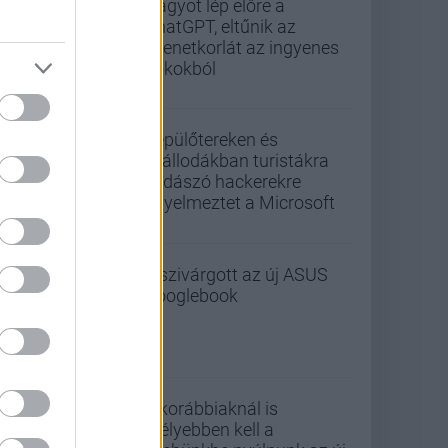
Nagyot lép előre a
ChatGPT, eltűnik az
üzenetkorlát az ingyenes
fiókokból
Repülőtereken és
szállodákban turistákra
vadászó hackerekre
figyelmeztet a Microsoft
Kiszivárgott az új ASUS
Googlebook
A korábbiaknál is
mélyebben kell a