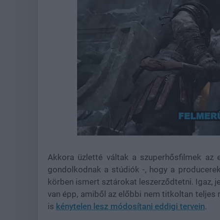
Loaded
:
Unmute
21.86%
Akkora üzletté váltak a szuperhősfilmek az
gondolkodnak a stúdiók -, hogy a producere
körben ismert sztárokat leszerződtetni. Igaz,
van épp, amiből az előbbi nem titkoltan teljes 
is
kénytelen lesz módosítani eddigi tervein
.