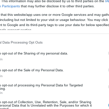
. This information may also be disclosed by us to third parties on the
IA
Participants
that may further disclose it to other third parties.
dramedy Kim Cattrall és a Miss Benny néven ismert
 that this website/app uses one or more Google services and may gath
 az
Áldozati bárány
, az
Elvis, a titkos ügynök
, valamint a
including but not limited to your visit or usage behaviour. You may click 
et néztétek volna még közülük?
 to Google and its third-party tags to use your data for below specifi
ogle consent section.
l Data Processing Opt Outs
en nem jön szembe GSO-n vagy a social médiában.
o opt-out of the Sharing of my personal data.
 neked a legjobbakat,
iratkozz fel hírlevelünkre!
In
o opt-out of the Sale of my Personal Data.
In
smertem és azt elfogadom.
to opt-out of processing my Personal Data for Targeted
ing.
In
liratkozom
o opt-out of Collection, Use, Retention, Sale, and/or Sharing
ersonal Data that Is Unrelated with the Purposes for which it
lected.