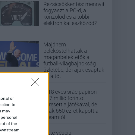
Rezsicsökkentés: mennyit
fogyaszt a PC-d, a
konzolod és a többi
elektronikai eszközöd?
Majdnem
belekóstolhattak a
magánbefektetők a
futball-világbajnokság
üzletébe, de rájuk csapták
az ajtót
A 18 éves srác papíron
437 millió forintot
sonal or
keresett a játékával, de
ection to
csak 650 ezret kapott a
ou may
Steamtől
 personal
out of the
 downstream
Élete végéig