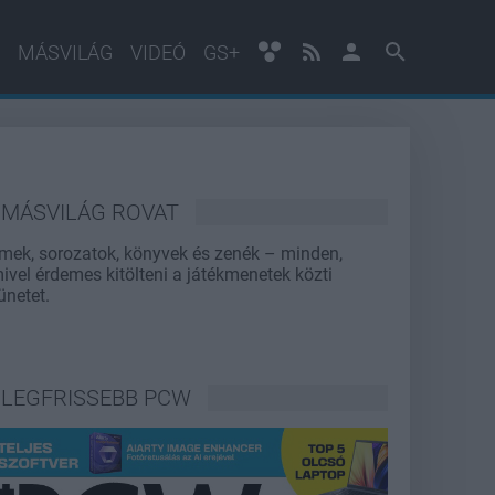
MÁSVILÁG
VIDEÓ
GS+
MÁSVILÁG ROVAT
lmek, sorozatok, könyvek és zenék – minden,
ivel érdemes kitölteni a játékmenetek közti
ünetet.
LEGFRISSEBB PCW