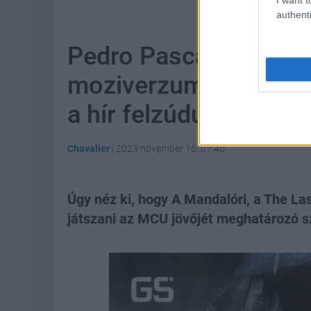
authenti
Pedro Pascal kaphatj
moziverzumának egyik
a hír felzúdulást kelt
Chavalier
|
2023 november 16. 07:40
Úgy néz ki, hogy A Mandalóri, a The Las
játszani az MCU jövőjét meghatározó s