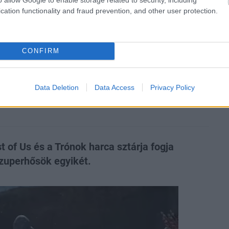
cation functionality and fraud prevention, and other user protection.
a a Marvel
CONFIRM
 legfontosabb szerepét,
ett a rajongók körében
Data Deletion
Data Access
Privacy Policy
t of Us és a Trónok harca sztárja fogja
zuperhősök egyikét.