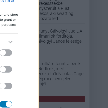
B’s List of
kerekesszékbe
kényszerült a Rust
játékos, aki swatting
er and store
áldozata lett
to grant or
ed purposes
Elhunyt Gálvölgyi Judit, A
szilmarilok fordítója,
Gálvölgyi János felesége
33 milliárd forintra perlik
a Netflixet, mert
elvesztették Nicolas Cage
még meg sem jelent
filmjét
PCW HÍREK