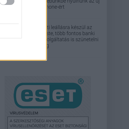
zsebünkbe nyúlnunk az új
iPhone-ért
Esti leállásra készül az
Erste, több fontos banki
szolgáltatás is szünetelni
fog