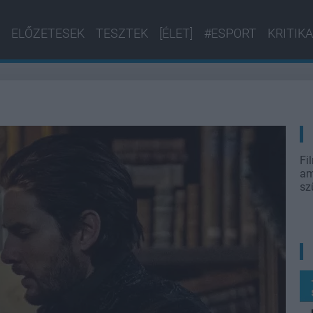
ELŐZETESEK
TESZTEK
[ÉLET]
#ESPORT
KRITIKA
Fi
am
sz