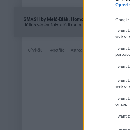
Opted 
SMASH by Meló-Diák: Homok, zene és a nyár legjob
Google 
Július végén folytatódik a balatoni strandröplabda-
I want t
web or d
I want t
Címkék:
#netflix
#streaming
purpose
I want 
I want t
web or d
I want t
or app.
I want t
Hoz
I want t