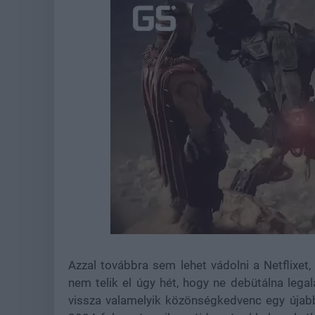
Loaded
:
Unmute
44.57%
Azzal továbbra sem lehet vádolni a Netflixe
nem telik el úgy hét, hogy ne debütálna legal
vissza valamelyik közönségkedvenc egy újabb