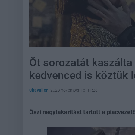
Öt sorozatát kaszálta 
kedvenced is köztük l
Chavalier
|
2023 november 16. 11:28
Őszi nagytakarítást tartott a piacvezet