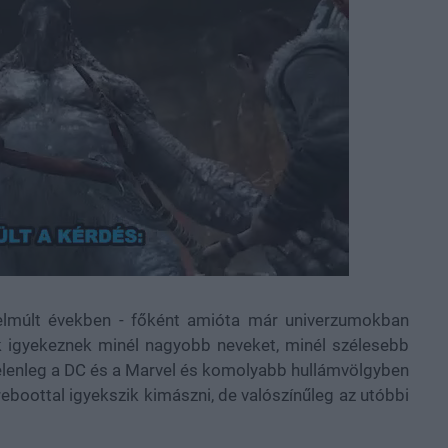
 elmúlt években - főként amióta már univerzumokban
k igyekeznek minél nagyobb neveket, minél szélesebb
 jelenleg a DC és a Marvel és komolyabb hullámvölgyben
reboottal igyekszik kimászni, de valószínűleg az utóbbi