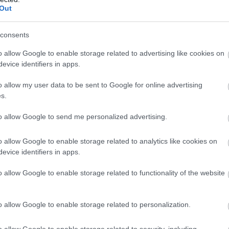
Out
b hangulata – Jön a második forduló! (X)
consents
sorozat.
o allow Google to enable storage related to advertising like cookies on
evice identifiers in apps.
o allow my user data to be sent to Google for online advertising
s.
to allow Google to send me personalized advertising.
o allow Google to enable storage related to analytics like cookies on
evice identifiers in apps.
o allow Google to enable storage related to functionality of the website
o allow Google to enable storage related to personalization.
zászólások
o allow Google to enable storage related to security, including