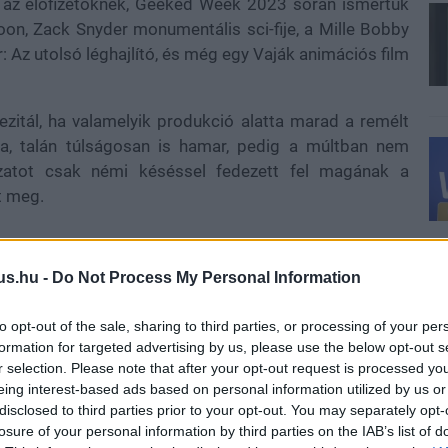
 az előfizetőknek, Geeked Week 2023 során ismertük
on, Zack Snyder monumentális sci-fije, a Mille Bobby
: Az utolsó léghajlító, és még egy Vaják animációs film
hezitál, ha valamelyik produkció alatta marad a remélt
a, talán túlságosan is hamar, pedig a múltban nem
ozatot csak némi késéssel fedezett fel magának a
t meg.
us.hu -
Do Not Process My Personal Information
ét élőszereplős és három animációs sorozat. A döntés
ltség és a nézettség viszonylatán túl még az írók és a
to opt-out of the sale, sharing to third parties, or processing of your per
átszott. Egyébként egyetlen kivétellel csupa újonc
formation for targeted advertising by us, please use the below opt-out s
 évadot (vagy még annyit sem) kapott.
r selection. Please note that after your opt-out request is processed y
eing interest-based ads based on personal information utilized by us or
melynek idén márciusban debütált a második szezonja,
disclosed to third parties prior to your opt-out. You may separately opt-
ik a továbbiakban a Grisaverzum karaktereivel, annak
losure of your personal information by third parties on the IAB’s list of