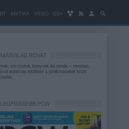
RT
KRITIKA
VIDEÓ
GS+
MÁSVILÁG ROVAT
lmek, sorozatok, könyvek és zenék – minden,
ivel érdemes kitölteni a játékmenetek közti
ünetet.
LEGFRISSEBB PCW