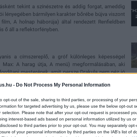
sként tekint a színészetre és addig forgat, ameddig
ói lényegében bármilyen karakter bőrébe bújva viszont
ilm, A holnap háborúja) által rendezett Renfieldben
s ő áll a reflektorfényben.
yanis a címszereplő, a gróf különleges képességel
d Max: A harag útja, A menü) megformálásában, aki
fordítani mesterének, amit persze Drakula nem néz jó
médiát ígért parásabb elemekkel, amit a trailer
us.hu -
Do Not Process My Personal Information
et hatalmas baromság vagy egy szórakoztató őrület is.
to opt-out of the sale, sharing to third parties, or processing of your per
formation for targeted advertising by us, please use the below opt-out s
r selection. Please note that after your opt-out request is processed y
eing interest-based ads based on personal information utilized by us or
disclosed to third parties prior to your opt-out. You may separately opt-
losure of your personal information by third parties on the IAB’s list of