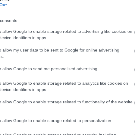
Out
en nem jön szembe GSO-n vagy a social médiában.
 neked a legjobbakat,
iratkozz fel hírlevelünkre!
consents
o allow Google to enable storage related to advertising like cookies on
evice identifiers in apps.
smertem és azt elfogadom.
o allow my user data to be sent to Google for online advertising
s.
liratkozom
to allow Google to send me personalized advertising.
o allow Google to enable storage related to analytics like cookies on
evice identifiers in apps.
b hangulata – Jön a második forduló! (X)
o allow Google to enable storage related to functionality of the website
sorozat.
o allow Google to enable storage related to personalization.
nicholas hoult
#chris mckay
o allow Google to enable storage related to security, including