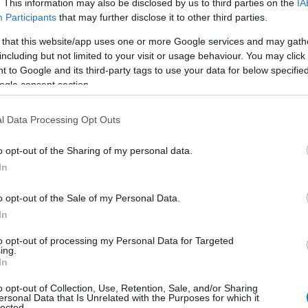
. This information may also be disclosed by us to third parties on the
IA
Participants
that may further disclose it to other third parties.
 that this website/app uses one or more Google services and may gath
including but not limited to your visit or usage behaviour. You may click 
 to Google and its third-party tags to use your data for below specifi
ogle consent section.
l Data Processing Opt Outs
o opt-out of the Sharing of my personal data.
In
o opt-out of the Sale of my Personal Data.
In
to opt-out of processing my Personal Data for Targeted
i mozikba. Ti meg fogjátok nézni?
ing.
In
o opt-out of Collection, Use, Retention, Sale, and/or Sharing
ersonal Data that Is Unrelated with the Purposes for which it
lected.