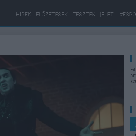
HÍREK
ELŐZETESEK
TESZTEK
[ÉLET]
#ESPO
Fi
am
sz