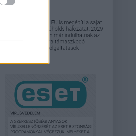
Az EU is megépíti a saját
műholds hálózatát, 2029-
ben már indulhatnak az
arra támaszkodó
szolgáltatások