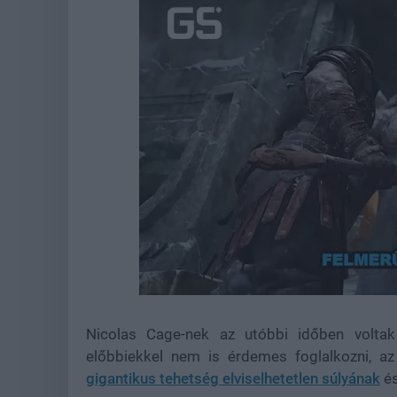
Loaded
:
Unmute
21.86%
Nicolas Cage-nek az utóbbi időben voltak k
előbbiekkel nem is érdemes foglalkozni, a
gigantikus tehetség elviselhetetlen súlyának
é