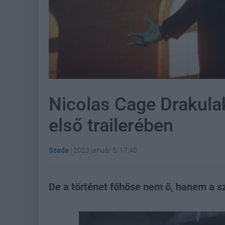
Nicolas Cage Drakulak
első trailerében
Szada
|
2023 január 5. 17:40
De a történet főhőse nem ő, hanem a szo