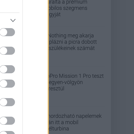
leuralta a prémium
mobilos szegmens
nagyját
A Nothing meg akarja
duplázni a picra dobott
készülékeinek számát
GoPro Mission 1 Pro teszt
- hegyen-völgyön
keresztül
A hordozható napelemek
után itt a mobil
szélturbina