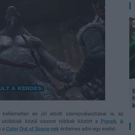
E
ellemetlen és jól elsült szerepválasztásai is, az
z utóbbiak közül viszont többek között a
Pignek
,
A
s a
Color Out of Space-nek
érdemes adni egy esélyt.