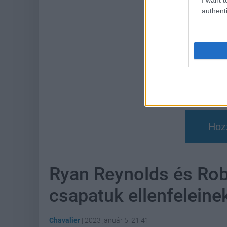
authenti
Hoz
Ryan Reynolds és Ro
csapatuk ellenfeleine
Chavalier
|
2023 január 5. 21:41