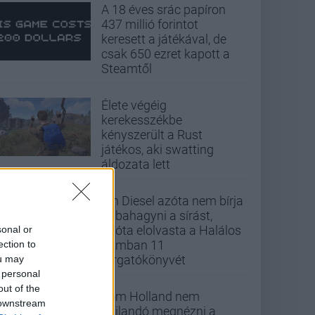
A 18 éves srác papíron
437 millió forintot
keresett a játékával, de
csak 650 ezret kapott a
Steamtől
Élete végéig
kerekesszékbe
kényszerült a Rust
játékos, aki swatting
áldozata lett
Vin Diesel azóta nem bírja
abbahagyni a sírást,
mióta elolvasta a Halálos
sonal or
iramban 11
ection to
forgatókönyvét
ou may
 personal
out of the
Tom Holland nem
 downstream
hajlandó megnézni a