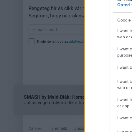
Opted 
Rengeteg hír és cikk vár rád, lehet, hogy épp
Segítünk, hogy naprakész maradj, kiválogatjuk
Google 
I want t
web or d
Kijelentem, hogy az
adatkezelési nyilatkozat
tartalmát megi
I want t
purpose
Fe
I want 
I want t
web or d
SMASH by Meló-Diák: Homok, zene és a nyár legjob
I want t
Július végén folytatódik a balatoni strandröplabda-
or app.
I want t
Címkék:
#renfield
#nicolas cage
#drakula
#
I want t