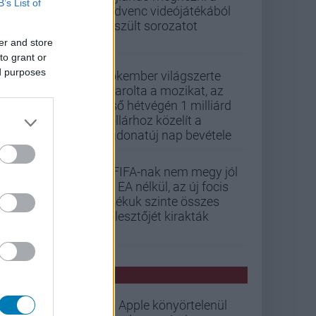
B’s List of
kedvenc videójátékából
készült sorozatot
er and store
to grant or
ed purposes
Pókember világszerte
letarolta a mozikat, az
első hétvégén 1 milliárd
dollárhoz közelít a
Vadonatúj nap bevétele
A FIFA-nak nem megy jól
az EA nélkül, az új focis
játékuk szinte összes
fejlesztőjét kirakták
PCW HÍREK
Az Apple könyörtelenül