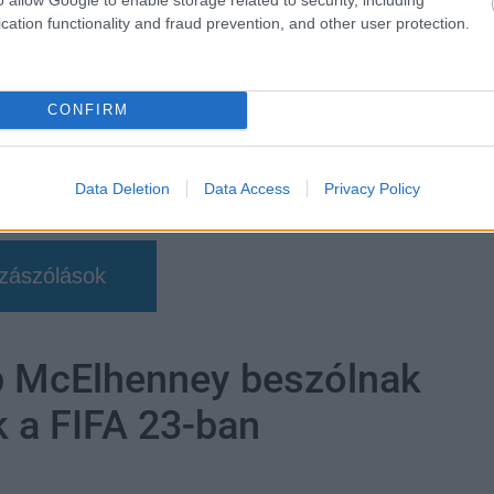
cation functionality and fraud prevention, and other user protection.
CONFIRM
Data Deletion
Data Access
Privacy Policy
zászólások
b McElhenney beszólnak
k a FIFA 23-ban