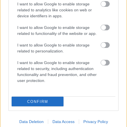
Tagadhatatlanul nagy siker a Demjén-musical.
I want to allow Google to enable storage
related to analytics like cookies on web or
Loaded
:
Unmute
80.89%
device identifiers in apps.
A Nemzeti Filmintézet (NFI) 1,3 milliárd forintos gyártási
I want to allow Google to enable storage
related to functionality of the website or app.
támogatást ítélt meg a Hogyan tudnék élni nélküled?
folytatására - jelentette be az intézmény hétfői
I want to allow Google to enable storage
közleményében. A második rész "Mindig ugyanúgy"
related to personalization.
munkacímen készül, a rendezői székben ezúttal Dyga
Zsombor váltja Orosz Dénest, a forgatókönyvet Goda
I want to allow Google to enable storage
related to security, including authentication
Krisztina és Kormos Anett jegyzi. A produceri
functionality and fraud prevention, and other
feladatokat Kirády Attila látja el, és a stáb már
user protection.
augusztusban újra forgatni kezdhet.
A készítők egyelőre keveset árultak el a történetről,
CONFIRM
mindössze annyit, hogy a második rész pár évvel később
játszódik majd, mint az első (duh). A népszerű
szereplőgárda azonban változatlan marad: Törőcsik
Data Deletion
Data Access
Privacy Policy
Franciska, Ember Márk, Márkus Luca, Marics Peti,