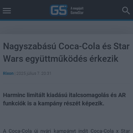
Nagyszabású Coca-Cola és Star
Wars együttműködés érkezik
Rixon
|
2025 július 7. 20:31
Harminc limitált kiadású italcsomagolás és AR
funkciók is a kampány részét képezik.
Loaded
:
Unmute
100.00%
A Coca-Cola új nyári kampányt indít Coca-Cola x Star