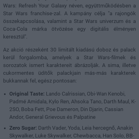
Wars: Refresh Your Galaxy néven, együttműködésben a
Star Wars franchise-zal. A kampány célja "a rajongók
összekapcsolása, valamint a Star Wars univerzum és a
Coca-Cola márka ötvözése egy digitális élményen
keresztül".
Az akció részeként 30 limitált kiadású doboz és palack
kerül forgalomba, amelyek a Star Wars-filmek és
sorozatok ismert karaktereit ábrázolják. A sima, illetve
cukormentes üdítők palackjain más-más karakterek
bukkannak fel, egész pontosan:
Original Taste:
Lando Calrissian, Obi-Wan Kenobi,
Padmé Amidala, Kylo Ren, Ahsoka Tano, Darth Maul, K-
2SO, Boba Fett, Poe Dameron, Din Djarin, Cassian
Andor, General Grievous és Palpatine
Zero Sugar:
Darth Vader, Yoda, Leia hercegnő, Anakin
Skywalker, Luke Skywalker, Chewbacca, Han Solo, BB-