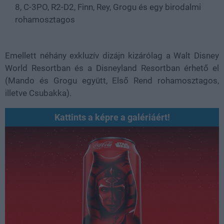
8, C-3PO, R2-D2, Finn, Rey, Grogu és egy birodalmi
rohamosztagos
Emellett néhány exkluzív dizájn kizárólag a Walt Disney
World Resortban és a Disneyland Resortban érhető el
(Mando és Grogu együtt, Első Rend rohamosztagos,
illetve Csubakka).
Kattints a képre a galériáért!