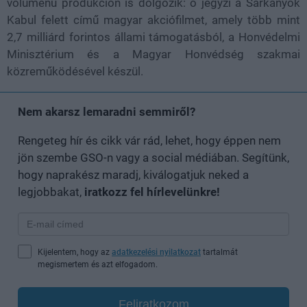
volumenű produkción is dolgozik: ő jegyzi a Sárkányok
Kabul felett című magyar akciófilmet, amely több mint
2,7 milliárd forintos állami támogatásból, a Honvédelmi
Minisztérium és a Magyar Honvédség szakmai
közreműködésével készül.
Nem akarsz lemaradni semmiről?
Rengeteg hír és cikk vár rád, lehet, hogy éppen nem
jön szembe GSO-n vagy a social médiában. Segítünk,
hogy naprakész maradj, kiválogatjuk neked a
legjobbakat,
iratkozz fel hírlevelünkre!
Kijelentem, hogy az
adatkezelési nyilatkozat
tartalmát
megismertem és azt elfogadom.
Feliratkozom