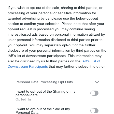
beszélgetések, livestreamek, végigjátszások,
If you wish to opt-out of the sale, sharing to third parties, or
magyar feliratos előzetesek.
processing of your personal or sensitive information for
targeted advertising by us, please use the below opt-out
section to confirm your selection. Please note that after your
Feliratkozom
opt-out request is processed you may continue seeing
interest-based ads based on personal information utilized by
us or personal information disclosed to third parties prior to
Csatornatag leszek
your opt-out. You may separately opt-out of the further
disclosure of your personal information by third parties on the
IAB’s list of downstream participants. This information may
also be disclosed by us to third parties on the
IAB’s List of
Downstream Participants
that may further disclose it to other
SMASH by Meló-Diák: Homok, zene és a nyár legjobb
third parties.
hangulata – Jön a második forduló! (X)
Július végén folytatódik a balatoni strandröplabda-
Please note that this website/app uses one or more Google
sorozat.
Personal Data Processing Opt Outs
services and may gather and store information including but
not limited to your visit or usage behaviour. You may click to
I want to opt-out of the Sharing of my
personal data.
grant or deny consent to Google and its third-party tags to
Opted In
use your data for below specified purposes in below Google
consent section.
Címkék:
#coca-cola
#star wars
I want to opt-out of the Sale of my
Personal Data.