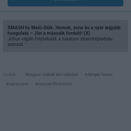
SMASH by Meló-Diák: Homok, zene és a nyár legjobb
hangulata – Jön a második forduló! (X)
Július végén folytatódik a balatoni strandröplabda-
sorozat.
Címkék:
#hogyan tudnék élni nélküled
#demjén ferenc
#marics peti
#nemzeti filmintézet