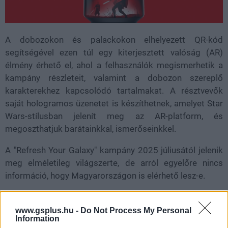
A dobozokon és palackokon elhelyezett QR-kód
segítségével ezen túl egy kiterjesztett valóság (AR)
élmény érhető el, ahol a felhasználók megismerhetik a
kampány részleteit, valamint a dobozon szereplő
karakterekhez kapcsolódó tartalmakat. A résztvevők
saját hologramos üzenetet is készíthetnek, amelyet Star
Wars-stílusban jelenít meg az AR-platform, és
megoszthatjuk barátainkkal, ismerőseinkkel.
A "Refresh Your Galaxy" kampány 2025 júliusától jelenik
meg elméletileg világszerte, de arról egyelőre nincs
információ, hogy Magyarországon is elérhető lesz-e.
A GameStar YouTube csatornája csak rád vár!
www.gsplus.hu -
Do Not Process My Personal
Information
Videótesztek, magyarázók, érdekességek,