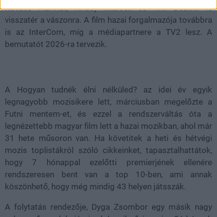
Kovács Harmat, Kirády Marcell és Trill Beatrix is
visszatér a vászonra. A film hazai forgalmazója továbbra
is az InterCom, míg a médiapartnere a TV2 lesz. A
bemutatót 2026-ra tervezik.
A Hogyan tudnék élni nélküled? az idei év egyik
legnagyobb mozisikere lett, márciusban megelőzte a
Futni mentem-et, és ezzel a rendszerváltás óta a
legnézettebb magyar film lett a hazai mozikban, ahol már
31 hete műsoron van. Ha követitek a heti és hétvégi
mozis toplistákról szóló cikkeinket, tapasztalhattátok,
hogy 7 hónappal ezelőtti premierjének ellenére
rendszeresen bent van a top 10-ben, ami annak
köszönhető, hogy még mindig 43 helyen játsszák.
A folytatás rendezője, Dyga Zsombor egy másik nagy