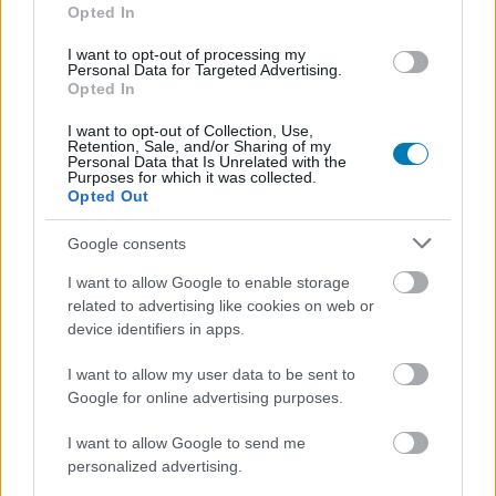
Opted In
I want to opt-out of processing my
Personal Data for Targeted Advertising.
Opted In
I want to opt-out of Collection, Use,
Retention, Sale, and/or Sharing of my
Personal Data that Is Unrelated with the
Purposes for which it was collected.
Opted Out
Hozzászólások
Google consents
I want to allow Google to enable storage
related to advertising like cookies on web or
Hivatalos: jön a Hogyan tudnék
device identifiers in apps.
élni nélküled? folytatása
I want to allow my user data to be sent to
Google for online advertising purposes.
Rixon
|
2025 július 7. 19:46
I want to allow Google to send me
personalized advertising.