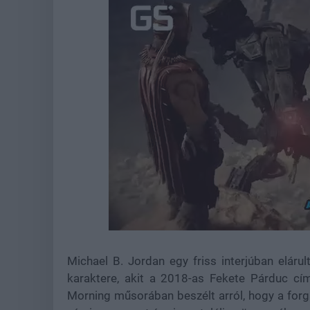
Loaded
:
Unmute
44.57%
Michael B. Jordan egy friss interjúban elárul
karaktere, akit a 2018-as Fekete Párduc cí
Morning műsorában beszélt arról, hogy a forga