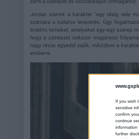
zárni a szerepet és visszataláljon önmagához.
Jordan szerint a karakter "egy ideig vele m
számára a tudatos levezetés. Úgy fogalmazot
érzelmi terheket, amelyeket egy-egy szerep m
hogy a színészet sokszor magányos folyamat
nagy része egyedül zajlik, miközben a karakte
emberre.
www.gspl
If you wish 
sensitive in
confirm you
continue se
information 
further disc