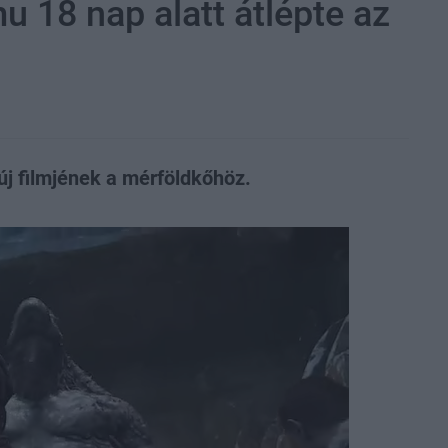
u 18 nap alatt átlépte az
új filmjének a mérföldkőhöz.