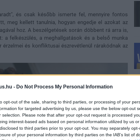
aradt", és csak később ismerte fel, mennyire fontos
t, meg kellett tanulnia, hogyan engedje el azokat az
agával hoz. A beszélgetések során döbbent rá arra is,
: a felkészülés, a meghallgatások és a belső munka
r érzelmei és konfliktusai észrevétlenül rárakódnak az
us.hu -
Do Not Process My Personal Information
to opt-out of the sale, sharing to third parties, or processing of your per
formation for targeted advertising by us, please use the below opt-out s
r selection. Please note that after your opt-out request is processed y
eing interest-based ads based on personal information utilized by us or
disclosed to third parties prior to your opt-out. You may separately opt-
losure of your personal information by third parties on the IAB’s list of