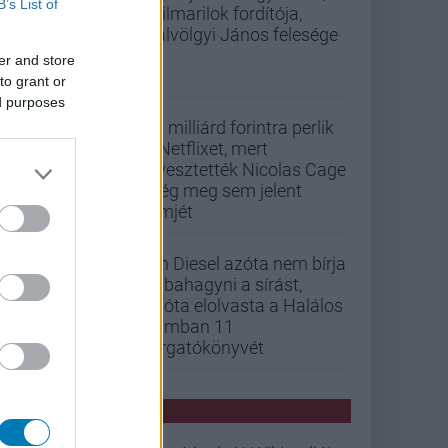
B’s List of
szilmarilok fordítója,
Gálvölgyi János felesége
er and store
to grant or
ed purposes
33 milliárd forintra perlik
a Netflixet, mert
elvesztették Nicolas Cage
még meg sem jelent
filmjét
Vin Diesel azóta nem bírja
abbahagyni a sírást,
mióta elolvasta a Halálos
iramban 11
forgatókönyvét
PCW HÍREK