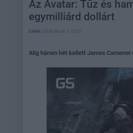
Az Avatar: Tűz és ham
egymilliárd dollárt
Csirke
|
2026 január 5. 10:33
Alig három hét kellett James Cameron 