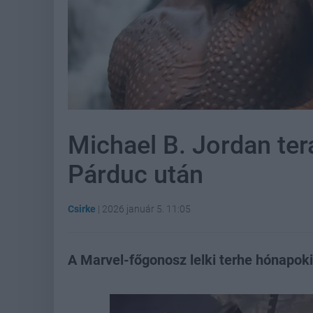
Michael B. Jordan terá
Párduc után
Csirke
|
2026 január 5. 11:05
A Marvel-főgonosz lelki terhe hónapok