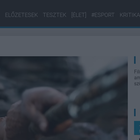
ELŐZETESEK
TESZTEK
[ÉLET]
#ESPORT
KRITIKA
Fi
am
sz