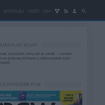
MÁSVILÁG
VIDEÓ
GS+
MÁSVILÁG ROVAT
lmek, sorozatok, könyvek és zenék – minden,
ivel érdemes kitölteni a játékmenetek közti
ünetet.
LEGFRISSEBB PCW