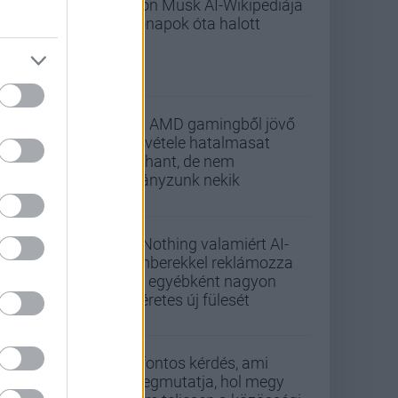
Elon Musk AI-Wikipediája
hónapok óta halott
Az AMD gamingből jövő
bevétele hatalmasat
zuhant, de nem
hiányzunk nekik
A Nothing valamiért AI-
emberekkel reklámozza
az egyébként nagyon
ígéretes új fülesét
5 fontos kérdés, ami
megmutatja, hol megy