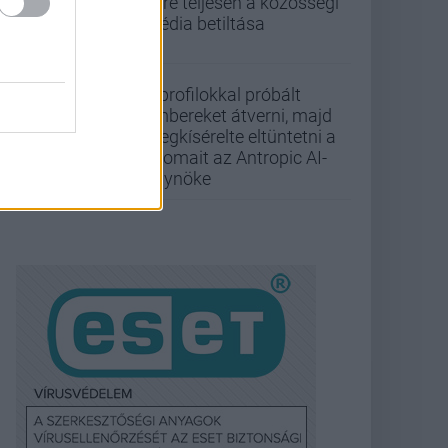
félre teljesen a közösségi
média betiltása
Álprofilokkal próbált
embereket átverni, majd
megkísérelte eltüntetni a
nyomait az Antropic AI-
ügynöke