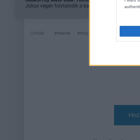
Július végén folytatódik a balatoni strandröplabda-
authenti
Címkék:
#marvel
#mcu
#fekete párduc
#mi
Hoz