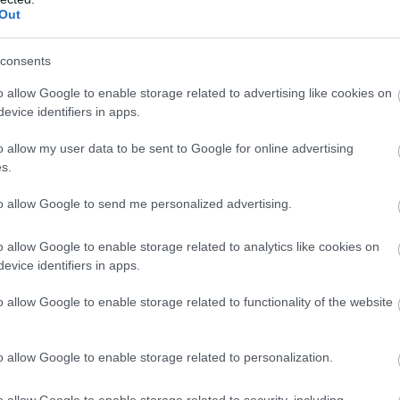
te mintegy 1,34 milliárd dolláros bevételt termelt, és a
Out
t.
consents
 a nagyívű filmes szerepek nemcsak szakmai kihívást
melynek feldolgozása sokszor a kamera leállása után
o allow Google to enable storage related to advertising like cookies on
evice identifiers in apps.
o allow my user data to be sent to Google for online advertising
s.
!
to allow Google to send me personalized advertising.
ogy képben maradj a játék- és filmvilág, a geek
o allow Google to enable storage related to analytics like cookies on
evice identifiers in apps.
liratkozom
o allow Google to enable storage related to functionality of the website
o allow Google to enable storage related to personalization.
b hangulata – Jön a második forduló! (X)
o allow Google to enable storage related to security, including