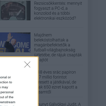
Rezsicsökkentés: mennyit
fogyaszt a PC-d, a
konzolod és a többi
elektronikai eszközöd?
Majdnem
belekóstolhattak a
magánbefektetők a
futball-világbajnokság
üzletébe, de rájuk csapták
az ajtót
A 18 éves srác papíron
437 millió forintot
sonal or
keresett a játékával, de
ection to
csak 650 ezret kapott a
ou may
Steamtől
 personal
out of the
 downstream
Elhunyt Gálvölgyi Judit, A