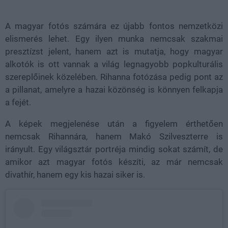
A magyar fotós számára ez újabb fontos nemzetközi
elismerés lehet. Egy ilyen munka nemcsak szakmai
presztízst jelent, hanem azt is mutatja, hogy magyar
alkotók is ott vannak a világ legnagyobb popkulturális
szereplőinek közelében. Rihanna fotózása pedig pont az
a pillanat, amelyre a hazai közönség is könnyen felkapja
a fejét.
A képek megjelenése után a figyelem érthetően
nemcsak Rihannára, hanem Makó Szilveszterre is
irányult. Egy világsztár portréja mindig sokat számít, de
amikor azt magyar fotós készíti, az már nemcsak
divathír, hanem egy kis hazai siker is.