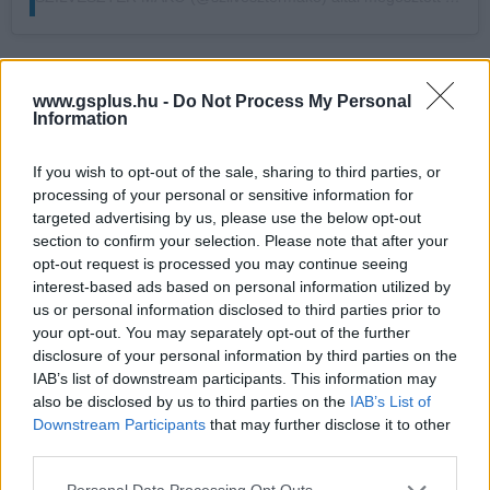
Makó Szilveszterrel 2018-ban
a 24.hu készített
hosszabb interjút
.
www.gsplus.hu -
Do Not Process My Personal
Information
If you wish to opt-out of the sale, sharing to third parties, or
SMASH by Meló-Diák: Homok, zene és a nyár legjobb
processing of your personal or sensitive information for
hangulata – Jön a második forduló! (X)
targeted advertising by us, please use the below opt-out
Július végén folytatódik a balatoni strandröplabda-
section to confirm your selection. Please note that after your
sorozat.
opt-out request is processed you may continue seeing
interest-based ads based on personal information utilized by
us or personal information disclosed to third parties prior to
your opt-out. You may separately opt-out of the further
disclosure of your personal information by third parties on the
Címkék:
#rihanna
#makó szilveszter
IAB’s list of downstream participants. This information may
also be disclosed by us to third parties on the
IAB’s List of
Downstream Participants
that may further disclose it to other
third parties.
Please note that this website/app uses one or more Google