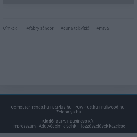
Címkék:
#fábry sándor
#duna televízió
#mtva
ComputerTrends.hu
|
GSPlus.hu
|
PCWPlus.hu
|
Puliwood.hu
|
Zoldpalya.hu
Kiadó:
BDPST Business Kft.
Impresszum
-
Adatvédelmi elveink
-
Hozzászólások kezelése