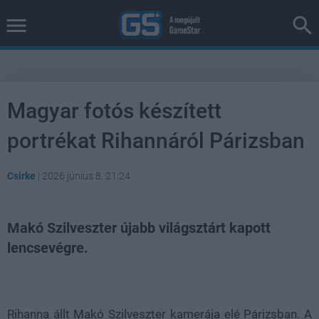
Magyar fotós készített
portrékat Rihannáról Párizsban
Csirke
|
2026 június 8. 21:24
Makó Szilveszter újabb világsztárt kapott
lencsevégre.
Loaded
:
Unmute
38.25%
Rihanna állt Makó Szilveszter kamerája elé Párizsban. A