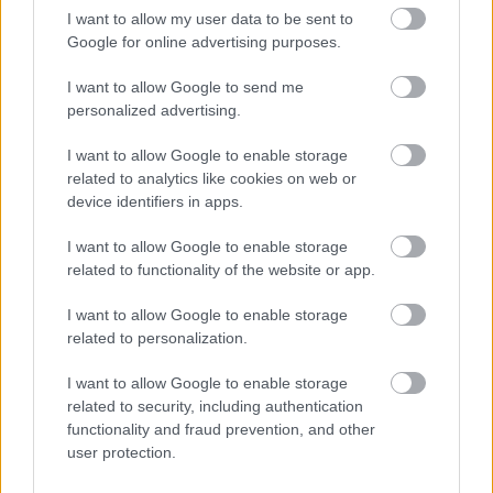
I want to allow my user data to be sent to
Loaded
:
Unmute
21.65%
Google for online advertising purposes.
Könnyen lehet, hogy hamarosan véget ér a magyar
I want to allow Google to send me
televíziózás egyik leghosszabb ideje futó showműsora.
personalized advertising.
Több sajtóértesülés szerint ugyanis a Duna Televízión
I want to allow Google to enable storage
látható Fábry megszűnhet, és a stáb már tudomásul
related to analytics like cookies on web or
vette a döntést. A közmédia ugyanakkor egyelőre nem
device identifiers in apps.
erősítette meg a hírt. A beszámolók szerint a műsor
hamarosan adásba kerülő epizódja lehet az utolsó, a
I want to allow Google to enable storage
related to functionality of the website or app.
produkció környezetében pedig már elköszönésről
beszélnek. A Duna Médiaszolgáltató és az MTVA
I want to allow Google to enable storage
azonban óvatosabban fogalmazott. A sajtó
related to personalization.
megkeresésére azt közölték, hogy a Fábry több más
műsorhoz hasonlóan nyári szünetre megy, az őszi
I want to allow Google to enable storage
related to security, including authentication
műsorstruktúráról pedig később adnak tájékoztatást.
functionality and fraud prevention, and other
user protection.
A találgatásokat tovább erősíti, hogy az utolsóként
emlegetett adást még jóval a választások előtt