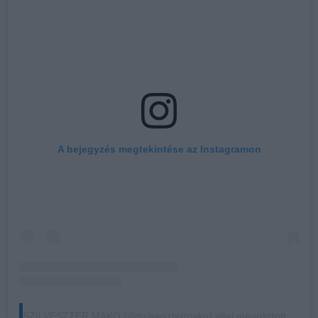
A bejegyzés megtekintése az Instagramon
SZILVESZTER MAKÓ (@szilvesztermako) által megosztott bejegyzés