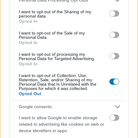
Personal Data Processing Opt Outs
services and may gather and store information including but
not limited to your visit or usage behaviour. You may click to
I want to opt-out of the Sharing of my
personal data.
grant or deny consent to Google and its third-party tags to
Opted In
use your data for below specified purposes in below Google
Hozzászólások
consent section.
I want to opt-out of the Sale of my
Personal Data.
Opted In
I want to opt-out of processing my
Vége lehet egy korszaknak,
Personal Data for Targeted Advertising.
Opted In
lekerülhet a képernyőről Fábry
I want to opt-out of Collection, Use,
Retention, Sale, and/or Sharing of my
Sándor műsora
Personal Data that Is Unrelated with the
Purposes for which it was collected.
Opted Out
Csirke
|
2026 június 8. 20:24
Google consents
I want to allow Google to enable storage
A közmédia egyelőre csak annyit árult el, hogy
related to advertising like cookies on web or
device identifiers in apps.
a Fábry nyári szünetre vonul.