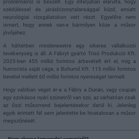
problémáiról is beszélt. Egy interjúban elárulta, hogy
szédüléssel és járásbizonytalansággal küzd, emiatt
neurológiai vizsgálatokon vett részt. Egyelőre nem
ismert, hogy ennek van-e bármilyen köze a műsor
jövőjéhez.
A háttérben mindenesetre egy sikeres vállalkozói
tevékenység is áll. A Fábryt gyártó Trisó Produkció Kft.
2025-ben 455 millió forintos árbevételt ért el, míg a
humorista saját cége, a Bohumil Kft. 115 millió forintos
bevétel mellett 60 millió forintos nyereséget termelt.
Hogy valóban véget ér-e a Fábry a Dunán, vagy csupán
egy szokásos nyári szünetről van szó, az várhatóan csak
az őszi műsorrend bejelentésekor derül ki. Jelenleg
egyik érintett fél sem jelentette be hivatalosan a műsor
megszűnését.
Nem akarsz lemaradni semmiről?