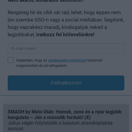
Rengeteg hír és cikk vár rád, lehet, hogy éppen nem
jön szembe GSO-n vagy a social médiában. Segítünk,
hogy naprakész maradj, kiválogatjuk neked a
legjobbakat,
iratkozz fel hírlevelünkre!
Kijelentem, hogy az
adatkezelési nyilatkozat
tartalmát
megismertem és azt elfogadom.
Feliratkozom
SMASH by Meló-Diák: Homok, zene és a nyár legjobb
hangulata – Jön a második forduló! (X)
Július végén folytatódik a balatoni strandröplabda-
sorozat.