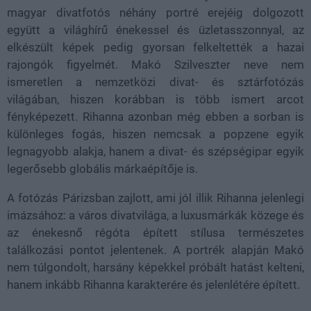
magyar divatfotós néhány portré erejéig dolgozott
együtt a világhírű énekessel és üzletasszonnyal, az
elkészült képek pedig gyorsan felkeltették a hazai
rajongók figyelmét. Makó Szilveszter neve nem
ismeretlen a nemzetközi divat- és sztárfotózás
világában, hiszen korábban is több ismert arcot
fényképezett. Rihanna azonban még ebben a sorban is
különleges fogás, hiszen nemcsak a popzene egyik
legnagyobb alakja, hanem a divat- és szépségipar egyik
legerősebb globális márkaépítője is.
A fotózás Párizsban zajlott, ami jól illik Rihanna jelenlegi
imázsához: a város divatvilága, a luxusmárkák közege és
az énekesnő régóta épített stílusa természetes
találkozási pontot jelentenek. A portrék alapján Makó
nem túlgondolt, harsány képekkel próbált hatást kelteni,
hanem inkább Rihanna karakterére és jelenlétére épített.