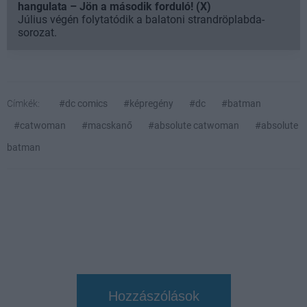
hangulata – Jön a második forduló! (X)
Július végén folytatódik a balatoni strandröplabda-
sorozat.
Címkék:
#dc comics
#képregény
#dc
#batman
#catwoman
#macskanő
#absolute catwoman
#absolute
batman
Hozzászólások