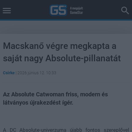
Macskanő végre megkapta a
saját nagy Absolute-pillanatát
Csirke
|
2026 június 12. 10:33
Az Absolute Catwoman friss, modern és
látványos újrakezdést ígér.
Loaded
:
Unmute
100.00%
A DC Absolute-univerzuma újabb fontos szereplővel