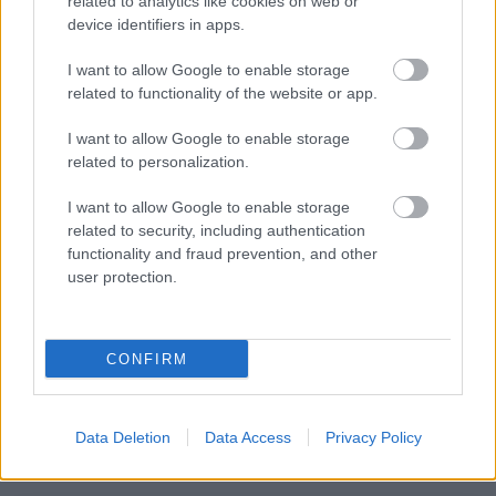
related to analytics like cookies on web or
felül a vendégszereplők (Mai Shiranui és Kula Dimond)
device identifiers in apps.
nem lesznek elérhetők a Last Round kiadásban.
I want to allow Google to enable storage
related to functionality of the website or app.
I want to allow Google to enable storage
related to personalization.
I want to allow Google to enable storage
related to security, including authentication
functionality and fraud prevention, and other
user protection.
CONFIRM
A Dead or Alive 6: Last Round 2026. június 25-én érkezik.
Addig már csak azok játszhatják a DoA 6-ot, akik
Data Deletion
Data Access
Privacy Policy
korábban megvásárolták a régebbi kiadását.