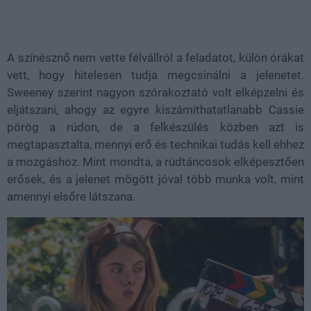
A színésznő nem vette félvállról a feladatot, külön órákat
vett, hogy hitelesen tudja megcsinálni a jelenetet.
Sweeney szerint nagyon szórakoztató volt elképzelni és
eljátszani, ahogy az egyre kiszámíthatatlanabb Cassie
pörög a rúdon, de a felkészülés közben azt is
megtapasztalta, mennyi erő és technikai tudás kell ehhez
a mozgáshoz. Mint mondta, a rúdtáncosok elképesztően
erősek, és a jelenet mögött jóval több munka volt, mint
amennyi elsőre látszana.