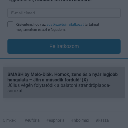
Kijelentem, hogy az
adatkezelési nyilatkozat
tartalmát
megismertem és azt elfogadom.
Feliratkozom
SMASH by Meló-Diák: Homok, zene és a nyár legjobb
hangulata – Jön a második forduló! (X)
Július végén folytatódik a balatoni strandröplabda-
sorozat.
Címkék:
#eufória
#euphoria
#hbo max
#kasza