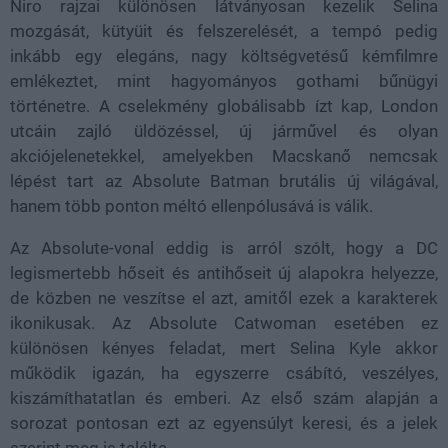
Niro rajzai különösen látványosan kezelik Selina
mozgását, kütyüit és felszerelését, a tempó pedig
inkább egy elegáns, nagy költségvetésű kémfilmre
emlékeztet, mint hagyományos gothami bűnügyi
történetre. A cselekmény globálisabb ízt kap, London
utcáin zajló üldözéssel, új járművel és olyan
akciójelenetekkel, amelyekben Macskanő nemcsak
lépést tart az Absolute Batman brutális új világával,
hanem több ponton méltó ellenpólusává is válik.
Az Absolute-vonal eddig is arról szólt, hogy a DC
legismertebb hőseit és antihőseit új alapokra helyezze,
de közben ne veszítse el azt, amitől ezek a karakterek
ikonikusak. Az Absolute Catwoman esetében ez
különösen kényes feladat, mert Selina Kyle akkor
működik igazán, ha egyszerre csábító, veszélyes,
kiszámíthatatlan és emberi. Az első szám alapján a
sorozat pontosan ezt az egyensúlyt keresi, és a jelek
szerint meg is találta.