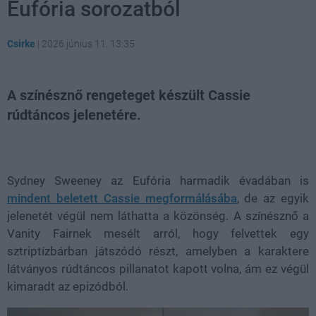
Eufória sorozatból
Csirke
|
2026 június 11. 13:35
A színésznő rengeteget készült Cassie
rúdtáncos jelenetére.
Loaded
:
Unmute
80.89%
Sydney Sweeney az Eufória harmadik évadában is
mindent beletett Cassie megformálásába
, de az egyik
jelenetét végül nem láthatta a közönség. A színésznő a
Vanity Fairnek mesélt arról, hogy felvettek egy
sztriptízbárban játszódó részt, amelyben a karaktere
látványos rúdtáncos pillanatot kapott volna, ám ez végül
kimaradt az epizódból.