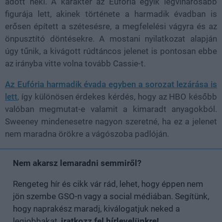
adott neki. A karakter az Eufória egyik legviharosabb
figurája lett, akinek története a harmadik évadban is
erősen épített a szétesésre, a megfelelési vágyra és az
önpusztító döntésekre. A mostani nyilatkozat alapján
úgy tűnik, a kivágott rúdtáncos jelenet is pontosan ebbe
az irányba vitte volna tovább Cassie-t.
Az Eufória harmadik évada egyben a sorozat lezárása is
lett
, így különösen érdekes kérdés, hogy az HBO később
valóban megmutat-e valamit a kimaradt anyagokból.
Sweeney mindenesetre nagyon szeretné, ha ez a jelenet
nem maradna örökre a vágószoba padlóján.
Nem akarsz lemaradni semmiről?
Rengeteg hír és cikk vár rád, lehet, hogy éppen nem
jön szembe GSO-n vagy a social médiában. Segítünk,
hogy naprakész maradj, kiválogatjuk neked a
legjobbakat,
iratkozz fel hírlevelünkre!