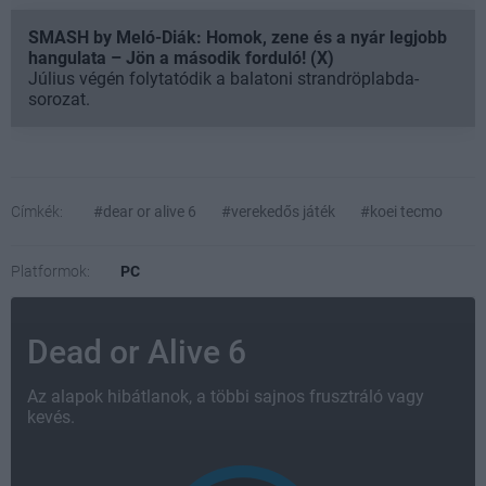
SMASH by Meló-Diák: Homok, zene és a nyár legjobb
hangulata – Jön a második forduló! (X)
Július végén folytatódik a balatoni strandröplabda-
sorozat.
Címkék:
#dear or alive 6
#verekedős játék
#koei tecmo
Platformok:
PC
Dead or Alive 6
Az alapok hibátlanok, a többi sajnos frusztráló vagy
kevés.