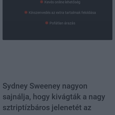
Kevés online lehetőség
Kínszenvedés az extra tartalmak feloldása
Pofátlan árazás
Sydney Sweeney nagyon
sajnálja, hogy kivágták a nagy
sztriptízbáros jelenetét az