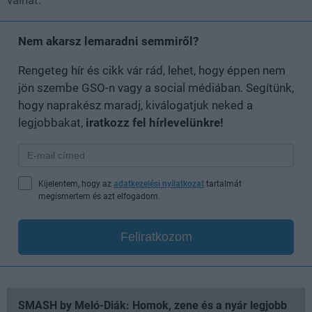
válhat.
Nem akarsz lemaradni semmiről?
Rengeteg hír és cikk vár rád, lehet, hogy éppen nem
jön szembe GSO-n vagy a social médiában. Segítünk,
hogy naprakész maradj, kiválogatjuk neked a
legjobbakat,
iratkozz fel hírlevelünkre!
Kijelentem, hogy az
adatkezelési nyilatkozat
tartalmát
megismertem és azt elfogadom.
Feliratkozom
SMASH by Meló-Diák: Homok, zene és a nyár legjobb