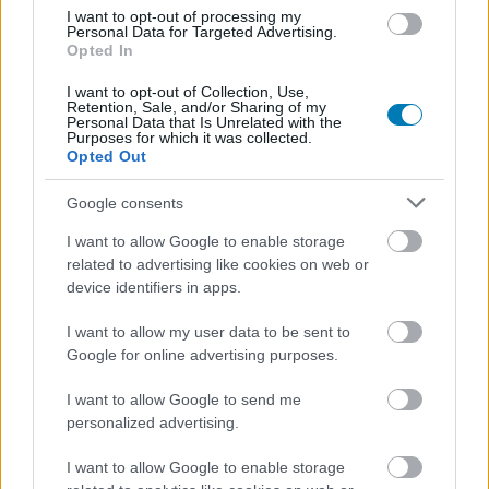
Alive 6 már lekerült a Steamről. A játék három különböző
I want to opt-out of processing my
Personal Data for Targeted Advertising.
változatban volt beszerezhető: az ingyenesen játszható
Opted In
Core Fighters verzió, az alapjáték, és a Digital Deluxe
I want to opt-out of Collection, Use,
kiszerelés. Jelenleg egyik sem húzható be, de a Dead or
Retention, Sale, and/or Sharing of my
Alive 6: Last Round hamarosan megvásárolható lesz
Personal Data that Is Unrelated with the
Purposes for which it was collected.
39,99 euróért (~ 14 000 Ft). Ennek szintén lesz egy
Opted Out
ingyenes, Core Fighters kiadása, limitált játékmódokkal
és karakterfelhozatallal.
Google consents
I want to allow Google to enable storage
Az átállás nem lesz olyan sima, mint gondolnánk.
related to advertising like cookies on web or
Lesznek bizonyos DLC-k, ruhák és egyéb tárgyak, melyek
device identifiers in apps.
gond nélkül elérhetővé válnak majd a Last Round
kiadásban is azok számára, akik azokat korábban
I want to allow my user data to be sent to
Google for online advertising purposes.
megvásárolták az alap Dead or Alive 6-ban, de lesznek
amelyek nem. A Last Round ráadásul egy különálló játék,
I want to allow Google to send me
így azt meg kell vásárolnia majd azoknak, akik folytatnák
personalized advertising.
a harcot az új verzióban és ennek megkönnyítéséhez
nem kapnak semmilyen akciót vagy kedvezményt. Ezen
I want to allow Google to enable storage