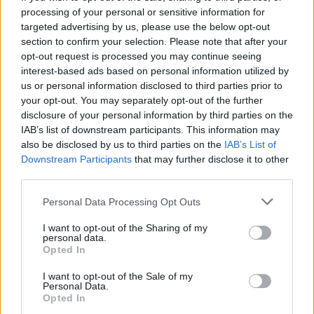
processing of your personal or sensitive information for
Tecmo
fel akarja támasztani a Dead or Alive szériát
. A
targeted advertising by us, please use the below opt-out
3D-s verekedős játékok egyik ikonikus franchise-a
section to confirm your selection. Please note that after your
keresztül ment pár korszakon, de a legutóbbi epizód
opt-out request is processed you may continue seeing
után sokan lemondtak róla, köztük a stúdióval. A helyzet
interest-based ads based on personal information utilized by
us or personal information disclosed to third parties prior to
szerencsére már változott, és a folytatás már teljes
your opt-out. You may separately opt-out of the further
gyártás alatt áll, miközben a fejlesztők egy kis csapata a
disclosure of your personal information by third parties on the
Dead or Alive 6 ráncba szedésével van elfoglalva.
IAB’s list of downstream participants. This information may
also be disclosed by us to third parties on the
IAB’s List of
Downstream Participants
that may further disclose it to other
third parties.
Hasonlóan a Virtua Fighter 5-höz, a Koei Tecmo is kiad
Please note that this website/app uses one or more Google
Personal Data Processing Opt Outs
egy minden DLC-vel és új extrákkal megtömött
services and may gather and store information including but
változatot a Dead or Alive 6-ból Last Round címmel, hogy
not limited to your visit or usage behaviour. You may click to
I want to opt-out of the Sharing of my
personal data.
így vezesse fel a következő generációs folytatást.
grant or deny consent to Google and its third-party tags to
Opted In
Azelőtt azonban, hogy ez megjelenhetne, vár egy kis
use your data for below specified purposes in below Google
consent section.
takarítás a kiadóra.
I want to opt-out of the Sale of my
Personal Data.
Opted In
Mire ezeket a sorokat olvassátok, addigra a Dead or