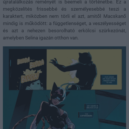
újratalálkozás reményét is beemeli a történetbe. Ez a
megközelítés frissebbé és személyesebbé teszi a
karaktert, miközben nem törli el azt, amitől Macskanő
mindig is működött: a függetlenséget, a veszélyességet
és azt a nehezen besorolható erkölcsi szürkezónát,
amelyben Selina igazán otthon van.