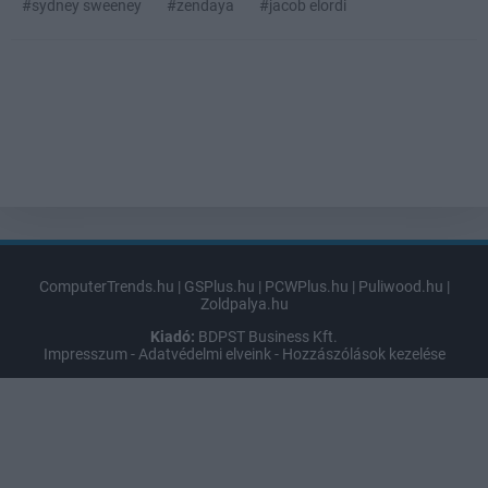
#sydney sweeney
#zendaya
#jacob elordi
ComputerTrends.hu
|
GSPlus.hu
|
PCWPlus.hu
|
Puliwood.hu
|
Zoldpalya.hu
Kiadó:
BDPST Business Kft.
Impresszum
-
Adatvédelmi elveink
-
Hozzászólások kezelése