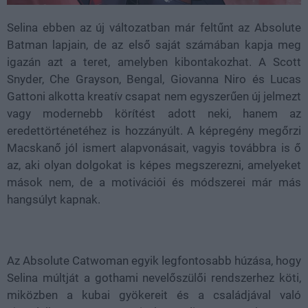
Selina ebben az új változatban már feltűnt az Absolute
Batman lapjain, de az első saját számában kapja meg
igazán azt a teret, amelyben kibontakozhat. A Scott
Snyder, Che Grayson, Bengal, Giovanna Niro és Lucas
Gattoni alkotta kreatív csapat nem egyszerűen új jelmezt
vagy modernebb körítést adott neki, hanem az
eredettörténetéhez is hozzányúlt. A képregény megőrzi
Macskanő jól ismert alapvonásait, vagyis továbbra is ő
az, aki olyan dolgokat is képes megszerezni, amelyeket
mások nem, de a motivációi és módszerei már más
hangsúlyt kapnak.
Az Absolute Catwoman egyik legfontosabb húzása, hogy
Selina múltját a gothami nevelőszülői rendszerhez köti,
miközben a kubai gyökereit és a családjával való