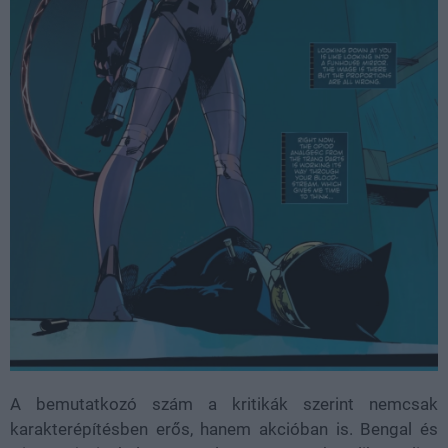
A bemutatkozó szám a kritikák szerint nemcsak
karakterépítésben erős, hanem akcióban is. Bengal és