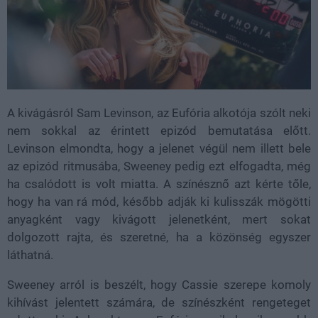
A kivágásról Sam Levinson, az Eufória alkotója szólt neki
nem sokkal az érintett epizód bemutatása előtt.
Levinson elmondta, hogy a jelenet végül nem illett bele
az epizód ritmusába, Sweeney pedig ezt elfogadta, még
ha csalódott is volt miatta. A színésznő azt kérte tőle,
hogy ha van rá mód, később adják ki kulisszák mögötti
anyagként vagy kivágott jelenetként, mert sokat
dolgozott rajta, és szeretné, ha a közönség egyszer
láthatná.
Sweeney arról is beszélt, hogy Cassie szerepe komoly
kihívást jelentett számára, de színészként rengeteget