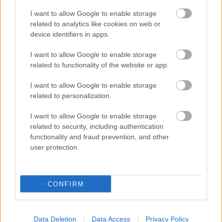
I want to allow Google to enable storage
related to analytics like cookies on web or
Ha eddig nem vetted meg, most itt a lehetőség,
device identifiers in apps.
hogy térítésmentesen megszerezd.
I want to allow Google to enable storage
Loaded
:
Unmute
related to functionality of the website or app.
81.69%
I want to allow Google to enable storage
Annyira azért nem hajt a tatár, mint az
IQ Under
related to personalization.
Construction
esetében, de a Made From Strings és a
GrabTheGames párosa sem bánt túl bőkezűen az akció
I want to allow Google to enable storage
idejével, csupán a kedvezmény mértékével. Az utóbbi
related to security, including authentication
nem kevesebb, mint 100 százalék, magyarán június 2-án
functionality and fraud prevention, and other
user protection.
19 óráig térítésmentesen hozzáadhatjuk
gyűjteményünkhöz a 2019-ben megjelent
Moonrise
Fallt
.
CONFIRM
Data Deletion
Data Access
Privacy Policy