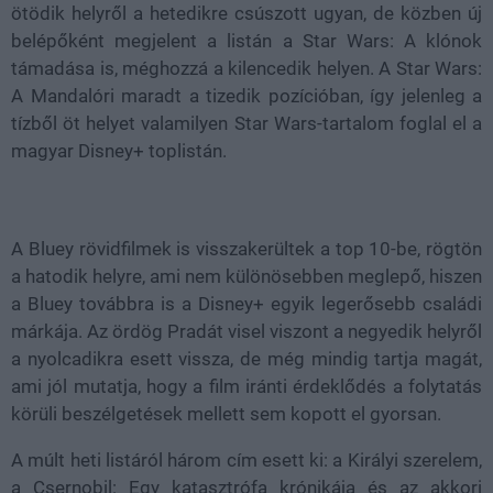
ötödik helyről a hetedikre csúszott ugyan, de közben új
belépőként megjelent a listán a Star Wars: A klónok
támadása is, méghozzá a kilencedik helyen. A Star Wars:
A Mandalóri maradt a tizedik pozícióban, így jelenleg a
tízből öt helyet valamilyen Star Wars-tartalom foglal el a
magyar Disney+ toplistán.
A Bluey rövidfilmek is visszakerültek a top 10-be, rögtön
a hatodik helyre, ami nem különösebben meglepő, hiszen
a Bluey továbbra is a Disney+ egyik legerősebb családi
márkája. Az ördög Pradát visel viszont a negyedik helyről
a nyolcadikra esett vissza, de még mindig tartja magát,
ami jól mutatja, hogy a film iránti érdeklődés a folytatás
körüli beszélgetések mellett sem kopott el gyorsan.
A múlt heti listáról három cím esett ki: a Királyi szerelem,
a Csernobil: Egy katasztrófa krónikája és az akkori