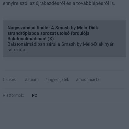
ennyire szól az újrakezdésről és a továbblépésről is.
Nagyszabású finálé: A Smash by Meló-Diák
strandröplabda sorozat utolsó fordulója
Balatonalmádiban! (X)
Balatonalmádiban zárul a Smash by Meló-Diák nyári
sorozata.
Címkék:
#steam
#ingyen játék
#moonrise fall
Platformok:
PC