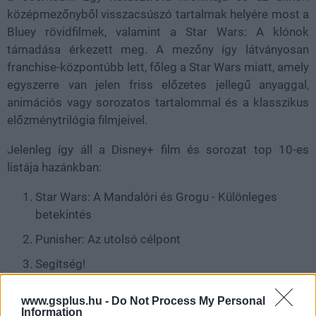
középmezőnyből visszacsúszó tartalmak helyére most a
Bluey rövidfilmek, valamint a Star Wars: A klónok
támadása érkezett meg. A mezőny így látványosan
franchise-központúbb lett, főleg a Star Wars miatt, amely
egyszerre van jelen friss előzetes jellegű anyaggal,
animációs vagy sorozatos tartalommal és a klasszikus
előzménytrilógia filmjeivel.
Jelenleg így áll a Disney+ film és sorozat top 10-es
listája hazánkban:
Star Wars: A Mandalóri és Grogu - Különleges
betekintés
Punisher: Az utolsó célpont
Segítség!
Testamentumok
www.gsplus.hu -
Do Not Process My Personal
Information
Star Wars: Maul - Árnyak mestere