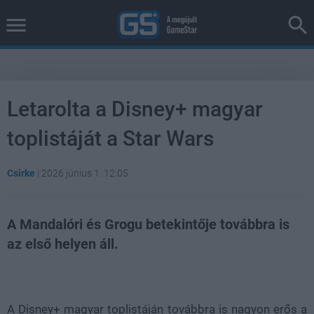
Letarolta a Disney+ magyar
toplistáját a Star Wars
Csirke
|
2026 június 1. 12:05
A Mandalóri és Grogu betekintője továbbra is
az első helyen áll.
Loaded
:
Unmute
100.00%
A Disney+ magyar toplistáján továbbra is nagyon erős a