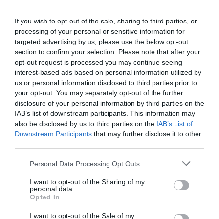
Bluey rövidfilmek
If you wish to opt-out of the sale, sharing to third parties, or
processing of your personal or sensitive information for
Star Wars: Baljós árnyak
targeted advertising by us, please use the below opt-out
Az ördög Pradát visel
section to confirm your selection. Please note that after your
opt-out request is processed you may continue seeing
Star Wars: A klónok támadása
interest-based ads based on personal information utilized by
us or personal information disclosed to third parties prior to
Star Wars: A Mandalóri
your opt-out. You may separately opt-out of the further
disclosure of your personal information by third parties on the
IAB’s list of downstream participants. This information may
also be disclosed by us to third parties on the
IAB’s List of
Nagyszabású finálé: A Smash by Meló-Diák
strandröplabda sorozat utolsó fordulója
Downstream Participants
that may further disclose it to other
Balatonalmádiban! (X)
third parties.
Balatonalmádiban zárul a Smash by Meló-Diák nyári
Please note that this website/app uses one or more Google
sorozata.
Personal Data Processing Opt Outs
services and may gather and store information including but
not limited to your visit or usage behaviour. You may click to
I want to opt-out of the Sharing of my
personal data.
grant or deny consent to Google and its third-party tags to
Opted In
use your data for below specified purposes in below Google
consent section.
Címkék:
#disney+
#toplista
#nézettség
#streaming
I want to opt-out of the Sale of my