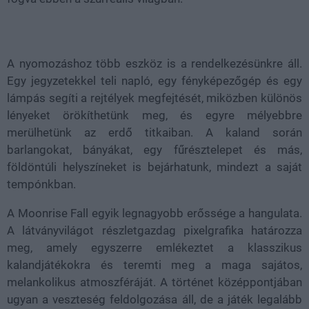
A nyomozáshoz több eszköz is a rendelkezésünkre áll.
Egy jegyzetekkel teli napló, egy fényképezőgép és egy
lámpás segíti a rejtélyek megfejtését, miközben különös
lényeket örökíthetünk meg, és egyre mélyebbre
merülhetünk az erdő titkaiban. A kaland során
barlangokat, bányákat, egy fűrésztelepet és más,
földöntúli helyszíneket is bejárhatunk, mindezt a saját
tempónkban.
A Moonrise Fall egyik legnagyobb erőssége a hangulata.
A látványvilágot részletgazdag pixelgrafika határozza
meg, amely egyszerre emlékeztet a klasszikus
kalandjátékokra és teremti meg a maga sajátos,
melankolikus atmoszféráját. A történet középpontjában
ugyan a veszteség feldolgozása áll, de a játék legalább