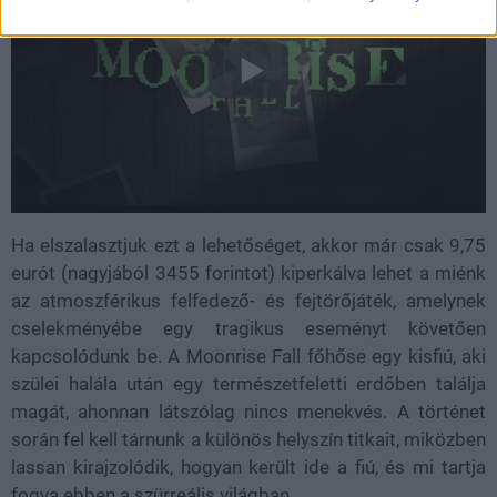
Ha elszalasztjuk ezt a lehetőséget, akkor már csak 9,75
eurót (nagyjából 3455 forintot) kiperkálva lehet a miénk
az atmoszférikus felfedező- és fejtörőjáték, amelynek
cselekményébe egy tragikus eseményt követően
kapcsolódunk be. A Moonrise Fall főhőse egy kisfiú, aki
szülei halála után egy természetfeletti erdőben találja
magát, ahonnan látszólag nincs menekvés. A történet
során fel kell tárnunk a különös helyszín titkait, miközben
lassan kirajzolódik, hogyan került ide a fiú, és mi tartja
fogva ebben a szürreális világban.