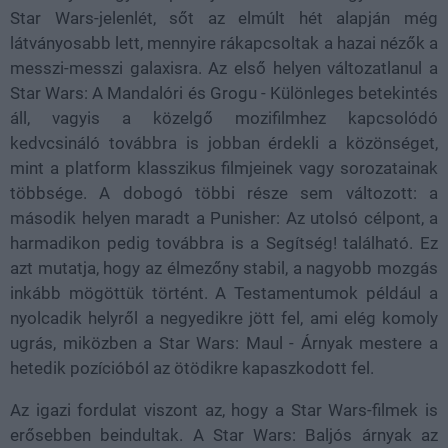
Star Wars-jelenlét, sőt az elmúlt hét alapján még
látványosabb lett, mennyire rákapcsoltak a hazai nézők a
messzi-messzi galaxisra. Az első helyen változatlanul a
Star Wars: A Mandalóri és Grogu - Különleges betekintés
áll, vagyis a közelgő mozifilmhez kapcsolódó
kedvcsináló továbbra is jobban érdekli a közönséget,
mint a platform klasszikus filmjeinek vagy sorozatainak
többsége. A dobogó többi része sem változott: a
második helyen maradt a Punisher: Az utolsó célpont, a
harmadikon pedig továbbra is a Segítség! található. Ez
azt mutatja, hogy az élmezőny stabil, a nagyobb mozgás
inkább mögöttük történt. A Testamentumok például a
nyolcadik helyről a negyedikre jött fel, ami elég komoly
ugrás, miközben a Star Wars: Maul - Árnyak mestere a
hetedik pozícióból az ötödikre kapaszkodott fel.
Az igazi fordulat viszont az, hogy a Star Wars-filmek is
erősebben beindultak. A Star Wars: Baljós árnyak az