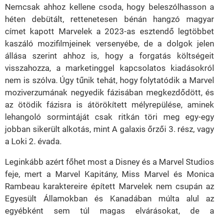
Nemcsak ahhoz kellene csoda, hogy beleszólhasson a
héten debütált, rettenetesen bénán hangzó magyar
címet kapott Marvelek a 2023-as esztendő legtöbbet
kaszáló mozifilmjeinek versenyébe, de a dolgok jelen
állása szerint ahhoz is, hogy a forgatás költségeit
visszahozza, a marketinggel kapcsolatos kiadásokról
nem is szólva. Úgy tűnik tehát, hogy folytatódik a Marvel
moziverzumának negyedik fázisában megkezdődött, és
az ötödik fázisra is átörökített mélyrepülése, aminek
lehangoló sormintáját csak ritkán töri meg egy-egy
jobban sikerült alkotás, mint A galaxis őrzői 3. rész, vagy
a Loki 2. évada.
Leginkább azért főhet most a Disney és a Marvel Studios
feje, mert a Marvel Kapitány, Miss Marvel és Monica
Rambeau karaktereire épített Marvelek nem csupán az
Egyesült Államokban és Kanadában múlta alul az
egyébként sem túl magas elvárásokat, de a