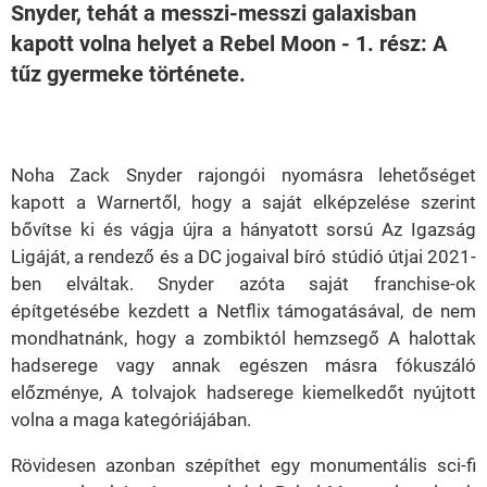
Snyder, tehát a messzi-messzi galaxisban
kapott volna helyet a Rebel Moon - 1. rész: A
tűz gyermeke története.
Loaded
:
Unmute
39.26%
Noha Zack Snyder rajongói nyomásra lehetőséget
kapott a Warnertől, hogy a saját elképzelése szerint
bővítse ki és vágja újra a hányatott sorsú Az Igazság
Ligáját, a rendező és a DC jogaival bíró stúdió útjai 2021-
ben elváltak. Snyder azóta saját franchise-ok
építgetésébe kezdett a Netflix támogatásával, de nem
mondhatnánk, hogy a zombiktól hemzsegő A halottak
hadserege vagy annak egészen másra fókuszáló
előzménye, A tolvajok hadserege kiemelkedőt nyújtott
volna a maga kategóriájában.
Rövidesen azonban szépíthet egy monumentális sci-fi