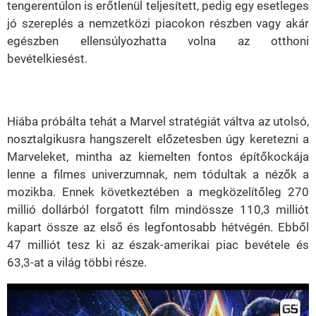
tengerentúlon is erőtlenül teljesített, pedig egy esetleges
jó szereplés a nemzetközi piacokon részben vagy akár
egészben ellensúlyozhatta volna az otthoni
bevételkiesést.
Hiába próbálta tehát a Marvel stratégiát váltva az utolsó,
nosztalgikusra hangszerelt előzetesben úgy keretezni a
Marveleket, mintha az kiemelten fontos építőkockája
lenne a filmes univerzumnak, nem tódultak a nézők a
mozikba. Ennek következtében a megközelítőleg 270
millió dollárból forgatott film mindössze 110,3 milliót
kapart össze az első és legfontosabb hétvégén. Ebből
47 milliót tesz ki az észak-amerikai piac bevétele és
63,3-at a világ többi része.