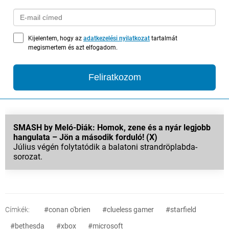
Kijelentem, hogy az
adatkezelési nyilatkozat
tartalmát
megismertem és azt elfogadom.
Feliratkozom
SMASH by Meló-Diák: Homok, zene és a nyár legjobb
hangulata – Jön a második forduló! (X)
Július végén folytatódik a balatoni strandröplabda-
sorozat.
Címkék:
#conan o'brien
#clueless gamer
#starfield
#bethesda
#xbox
#microsoft