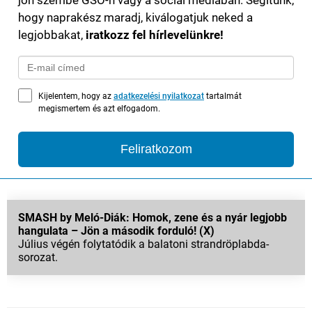
hogy naprakész maradj, kiválogatjuk neked a
legjobbakat,
iratkozz fel hírlevelünkre!
Kijelentem, hogy az
adatkezelési nyilatkozat
tartalmát
megismertem és azt elfogadom.
Feliratkozom
SMASH by Meló-Diák: Homok, zene és a nyár legjobb
hangulata – Jön a második forduló! (X)
Július végén folytatódik a balatoni strandröplabda-
sorozat.