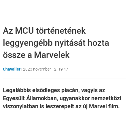
Az MCU történetének
leggyengébb nyitását hozta
össze a Marvelek
Chavalier
|
2023 november 12. 19:47
Legalábbis elsődleges piacán, vagyis az
Egyesült Államokban, ugyanakkor nemzetközi
viszonylatban is leszerepelt az új Marvel film.
Loaded
:
Unmute
21.86%