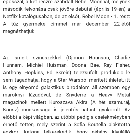
eposszal, a két részre szabdalt Rebel Moonnal, melynek
második felvonása csak jövőre debütál (április 19-én) a
Netflix katalógusában, de az elsőt, Rebel Moon - 1. rész:
A tűz gyermeke címmel már december 22-étől
megnézhetjük.
Az ismert színészekkel (Djimon Hounsou, Charlie
Hunnam, Michiel Huisman, Doona Bae, Ray Fisher,
Anthony Hopkins, Ed Skrein) telezsúfolt produkció le
sem tagadhatja, hogy a Star Warsból merített ihletet, itt
is egy elnyomó galaktikus birodalom áll szemben egy
maroknyi lázadóval, de Snyderre a Heavy Metal
magazinok mellett Kuroszava Akira (A hét szamuráj,
Káosz) munkássága is jelentős hatást gyakorolt. Az
előbbi a képi világban, az utóbbi pedig a cselekményben
érhető tetten, mely szerint a Sofia Boutella alakította
egykori katona felkerekedik, hogy néhány kívülálló