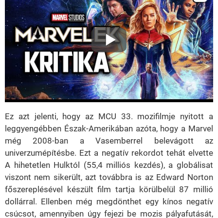
Ez azt jelenti, hogy az MCU 33. mozifilmje nyitott a
leggyengébben Észak-Amerikában azóta, hogy a Marvel
még 2008-ban a Vasemberrel belevágott az
univerzumépítésbe. Ezt a negatív rekordot tehát elvette
A hihetetlen Hulktól (55,4 milliós kezdés), a globálisat
viszont nem sikerült, azt továbbra is az Edward Norton
főszereplésével készült film tartja körülbelül 87 millió
dollárral. Ellenben még megdönthet egy kínos negatív
csúcsot, amennyiben úgy fejezi be mozis pályafutását,