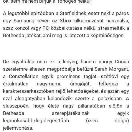
ők, sem mi nem bírjuk ki röhögés nélkül.
A legutóbbi epizódban a Starfieldnek esett neki a páros
egy Samsung tévén az Xbox alkalmazását használva,
azaz konzol vagy PC közbeiktatása nélkül streamelték a
Bethesda játékát, ami meg is látszott a képminőségen.
De egyáltalán nem ez a lényeg, hanem ahogy Conan
szerelemre éhesen megpróbálja befűzni Sarah Morgant,
a Constellation egyik prominens tagját, szétlövi egy
ártalmatlan nagymama űrhajóját, felfedezi a
karakterszerkesztőben rejlő lehetőségeket, és aztán egy
szál alsógatyában kalandozik szerte a galaxisban. A
slusszpoén, hogy élete nagy pillanatában előjön a
Bethesda szerepjátékainak egyik
legmókásabb/legidegesítőbb (ízlés dolga)
jellemvonása.