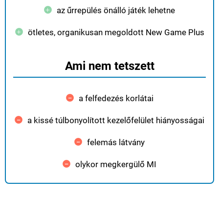
az űrrepülés önálló játék lehetne
ötletes, organikusan megoldott New Game Plus
Ami nem tetszett
a felfedezés korlátai
a kissé túlbonyolított kezelőfelület hiányosságai
felemás látvány
olykor megkergülő MI