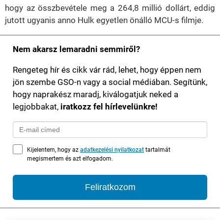
hogy az összbevétele meg a 264,8 millió dollárt, eddig
jutott ugyanis anno Hulk egyetlen önálló MCU-s filmje.
Nem akarsz lemaradni semmiről?
Rengeteg hír és cikk vár rád, lehet, hogy éppen nem
jön szembe GSO-n vagy a social médiában. Segítünk,
hogy naprakész maradj, kiválogatjuk neked a
legjobbakat,
iratkozz fel hírlevelünkre!
Kijelentem, hogy az
adatkezelési nyilatkozat
tartalmát
megismertem és azt elfogadom.
Feliratkozom