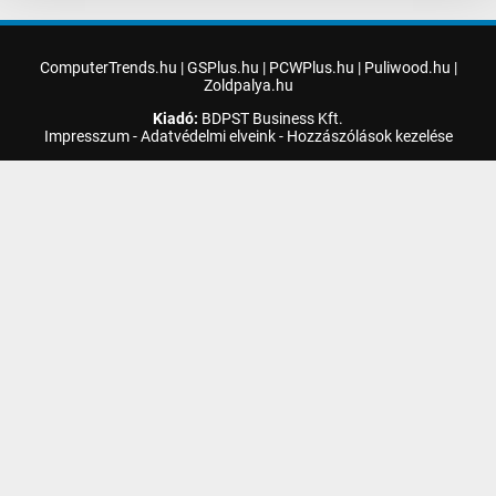
ComputerTrends.hu
|
GSPlus.hu
|
PCWPlus.hu
|
Puliwood.hu
|
Zoldpalya.hu
Kiadó:
BDPST Business Kft.
Impresszum
-
Adatvédelmi elveink
-
Hozzászólások kezelése