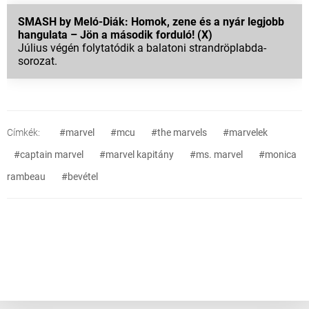
SMASH by Meló-Diák: Homok, zene és a nyár legjobb
hangulata – Jön a második forduló! (X)
Július végén folytatódik a balatoni strandröplabda-
sorozat.
Címkék:
#marvel
#mcu
#the marvels
#marvelek
#captain marvel
#marvel kapitány
#ms. marvel
#monica
rambeau
#bevétel