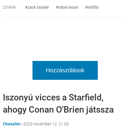
Címkék:
#zack snyder
#rebel moon
#netflix
Hozzászólások
Iszonyú vicces a Starfield,
ahogy Conan O'Brien játssza
Chavalier
|
2023 november 12. 21:05