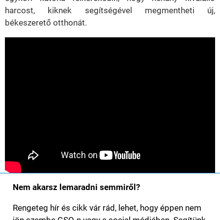
harcost, kiknek segítségével megmentheti új,
békeszerető otthonát.
Nem akarsz lemaradni semmiről?
Rengeteg hír és cikk vár rád, lehet, hogy éppen nem
jön szembe GSO-n vagy a social médiában. Segítünk,