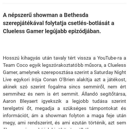
A népszerű showman a Bethesda
szerepjátékával folytatja csetlés-botlását a
Clueless Gamer legújabb epizódjában.
Loaded
:
Unmute
21.86%
Hosszú kihagyás után tavaly tért vissza a YouTube-ra a
Team Coco egyik legszórakoztatóbb műsora, a Clueless
Gamer, amelynek szereposztása szerint a Saturday Night
Live egykori írója Conan O'Brien alakítja azt a játékost,
akinek szó szerint fogalma sincs semmiről, nem ért
semmihez és nem is ért semmit. Állandó segítőtársa,
Aaron Bleyaert igyekszik a legjobb tudása szerint
terelgetni őt, megadja a szükséges támpontokat és
információt, ám a showman folyton a maga feje után
megy, ami rendszerint, és ami ezután történik, azt sem