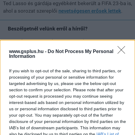
Ted Lasso és gárdája egyébként bekerült a FIFA 23-ba is,
ahol a sorozat szereplői
nevetségesen erősek lettek
.
Beszélgetnél velünk erről a hírről?
Lennél a GameStar közösség tagja? Gyere a
GameStar Party/Chat Facebook csoport
ba, dobj fel
www.gsplus.hu -
Do Not Process My Personal
témákat, dumálj régi és új GS írókkal, olvasókkal!
Information
If you wish to opt-out of the sale, sharing to third parties, or
Csatlakozom
processing of your personal or sensitive information for
targeted advertising by us, please use the below opt-out
section to confirm your selection. Please note that after your
opt-out request is processed you may continue seeing
SMASH by Meló-Diák: Homok, zene és a nyár legjobb
interest-based ads based on personal information utilized by
hangulata – Jön a második forduló! (X)
us or personal information disclosed to third parties prior to
Július végén folytatódik a balatoni strandröplabda-
your opt-out. You may separately opt-out of the further
sorozat.
disclosure of your personal information by third parties on the
IAB’s list of downstream participants. This information may
also be disclosed by us to third parties on the
IAB’s List of