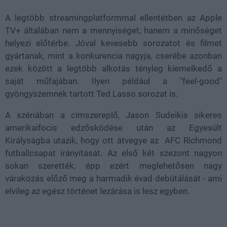
A legtöbb streamingplatformmal ellentétben az Apple
TV+ általában nem a mennyiséget, hanem a minőséget
helyezi előtérbe. Jóval kevesebb sorozatot és filmet
gyártanak, mint a konkurencia nagyja, cserébe azonban
ezek között a legtöbb alkotás tényleg kiemelkedő a
saját műfajában. Ilyen például a "feel-good"
gyöngyszemnek tartott Ted Lasso sorozat is.
A szériában a címszereplő, Jason Sudeikis sikeres
amerikaifocis edzősködése után az Egyesült
Királyságba utazik, hogy ott átvegye az AFC Richmond
futballcsapat irányítását. Az első két szezont nagyon
sokan szerették, épp ezért meglehetősen nagy
várakozás előző meg a harmadik évad debütálását - ami
elvileg az egész történet lezárása is lesz egyben.