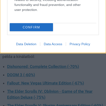
benne szemezgetni.
functionality and fraud prevention, and other
user protection.
Ezúttal kifejezetten a régebbi klasszikusokra
koncentráltak, közülük lehet most behúzni nem is olyan
kicsik kedvezményekkel párat.
CONFIRM
Data Deletion
Data Access
Privacy Policy
A régebbi idők közkedvelt Bethesda játékaira 60-80
százalékos kedvezménnyel lehet rávetődni, íme pár
példa a kínálatból:
Dishonored: Complete Collection (-70%)
DOOM 3 (-60%)
Fallout: New Vegas Ultimate Edition (-67%)
The Elder Scrolls IV: Oblivion - Game of the Year
Edition Deluxe (-75%)
The Elder Scrolls V: Skyrim Anniversary Edition (-60%)