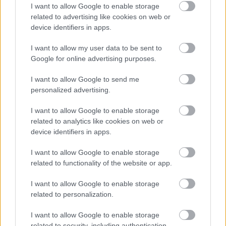
I want to allow Google to enable storage
játékaira
related to advertising like cookies on web or
device identifiers in apps.
Csirke
|
2023 február 28. 08:22
I want to allow my user data to be sent to
Google for online advertising purposes.
A GOG.com legújabb akciói kifejezetten a
I want to allow Google to send me
régebbi közönségkedvenc Bethesda címekre
personalized advertising.
koncentrálnak.
I want to allow Google to enable storage
related to analytics like cookies on web or
Loaded
:
Unmute
21.86%
device identifiers in apps.
A GOG.com időről időre kedveskedni szokott a
I want to allow Google to enable storage
related to functionality of the website or app.
felhasználóknak különféle akciókkal, és most is
pontosan így tettek. Ezúttal az 1986-ban
I want to allow Google to enable storage
alapított Bethesda legjobb munkái közül válogattak, így
related to personalization.
jött létre a Bethesda Publisher Sale nevezetű akció, ami
jelenleg is fut, és valóban kiváló játékok közül lehet
I want to allow Google to enable storage
related to security, including authentication