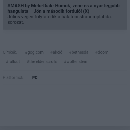
SMASH by Meló-Diák: Homok, zene és a nyár legjobb
hangulata – Jön a második forduló! (X)
Július végén folytatódik a balatoni strandröplabda-
sorozat.
Címkék:
#gog.com
#akció
#bethesda
#doom
#fallout
#the elder scrolls
#wolfenstein
Platformok:
PC