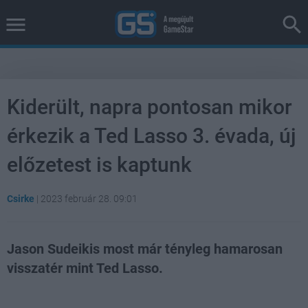
Kiderült, napra pontosan mikor
érkezik a Ted Lasso 3. évada, új
előzetest is kaptunk
Csirke
|
2023 február 28. 09:01
Jason Sudeikis most már tényleg hamarosan
visszatér mint Ted Lasso.
Loaded
:
Unmute
38.26%