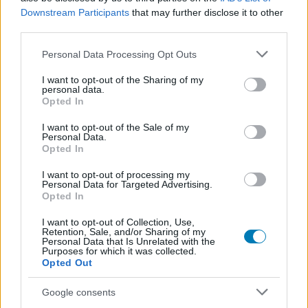
Downstream Participants
that may further disclose it to other
third parties.
Címkék:
#ted lasso
#sorozat
#apple tv+
#apple
Please note that this website/app uses one or more Google
Personal Data Processing Opt Outs
#jason sudeikis
services and may gather and store information including but
not limited to your visit or usage behaviour. You may click to
I want to opt-out of the Sharing of my
personal data.
grant or deny consent to Google and its third-party tags to
Opted In
use your data for below specified purposes in below Google
consent section.
I want to opt-out of the Sale of my
Personal Data.
Opted In
I want to opt-out of processing my
Personal Data for Targeted Advertising.
Opted In
Hozzászólások
I want to opt-out of Collection, Use,
Retention, Sale, and/or Sharing of my
Personal Data that Is Unrelated with the
Purposes for which it was collected.
Opted Out
Hihetetlenül olcsón csaphatsz
Google consents
most le a Bethesda klasszikus