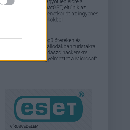
Nagyot lép előre a
ChatGPT, eltűnik az
üzenetkorlát az ingyenes
fiókokból
Repülőtereken és
szállodákban turistákra
vadászó hackerekre
figyelmeztet a Microsoft