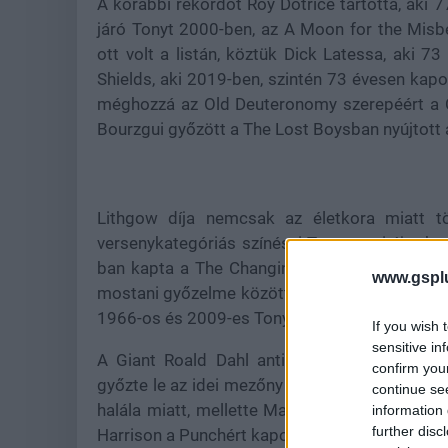
A korábbi rekordot Roy Dotrice tartotta, aki 
járó Tonyt 2000-ben, az A Moon for the Misb
ott volt a listán, köztük Dick Latessa, aki 7
Shields, aki 2019-ben, szintén 73 évesen kapot
méghozzá az Old Deuteronomy szerepéért a Cats
Bourzgui győzött a The Lost Boysban nyújtott a
Lithgow díja nemcsak az életkora miatt tö
versenykategóriás színészi Tonyt, ami új reko
ban kapta a The Changing Room című darabért
www.gspl
mostani győzelme között. Ezzel túlszárnyalta 
1966-os és 2009-es Tony-győzelmei között állít
If you wish 
sensitive in
A Giant Roald Dahl antiszemitizmusát állít
confirm you
győzte le az idei mezőny több nagy nevét. A 
continue se
halála miatt, mellette Mark Strong az Oedipusér
information 
further disc
Harrison a Punchért kapott jelölést.