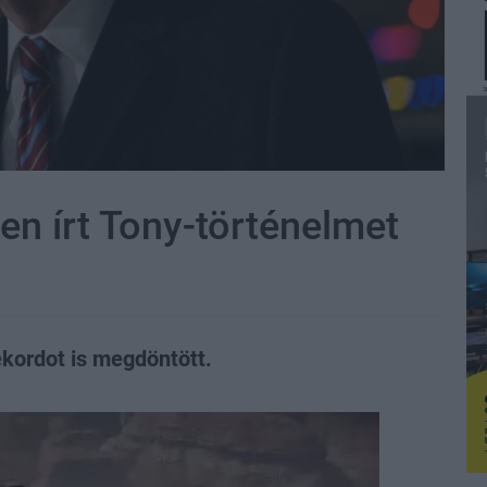
n írt Tony-történelmet
ekordot is megdöntött.