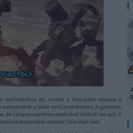
A
 mérföldkőhöz ért, miután a Tony-gálán elnyerte a
rab kategóriában a Giant című produkcióért. A győzelem
, de Lithgow esetében ennél jóval többről van szó: ő
 versenykategóriában színészi Tony-díjat nyert.