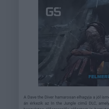
Loaded
:
Unmute
21.86%
A Dave the Diver hamarosan elhagyja a jól isme
án érkezik az In the Jungle című DLC, am