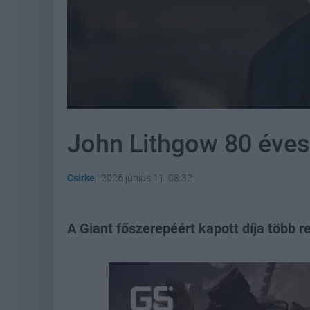
John Lithgow 80 évese
Csirke
|
2026 június 11. 08:32
A Giant főszerepéért kapott díja több r