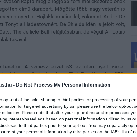
77 évesen kapta meg a legjobb férfi mellékszereplőnek
egotten című darabért. Mögötte több nagy veterán is
3 évesen nyert a Hajlakk musicallel, valamint André De
t Tonyt a Hadestownért. De Shields idén is jelölt volt,
: The Jellicle Ball felújításában, de végül Ali Louis
lakításával.
rténelmi. A színész ezzel 53 év után nyert ismét
rdot jelent a díj történetében. Első Tonyját még 1973-
, vagyis több mint fél évszázad telt el az első és a
us.hu -
Do Not Process My Personal Information
Angela Lansbury korábbi, 43 éves rekordját, amelyet az
ott fel.
to opt-out of the sale, sharing to third parties, or processing of your per
formation for targeted advertising by us, please use the below opt-out s
ja középpontba, Lithgow pedig a darab főszerepében
r selection. Please note that after your opt-out request is processed y
kategóriában Nathan Lane is versenyben volt Az ügynök
eing interest-based ads based on personal information utilized by us or
t, Daniel Radcliffe az Every Brilliant Thingért és Will
disclosed to third parties prior to your opt-out. You may separately opt-
losure of your personal information by third parties on the IAB’s list of