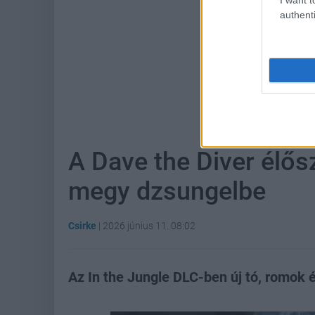
authenti
Hoz
A Dave the Diver élős
megy dzsungelbe
Csirke
|
2026 június 11. 08:02
Az In the Jungle DLC-ben új tó, romok 