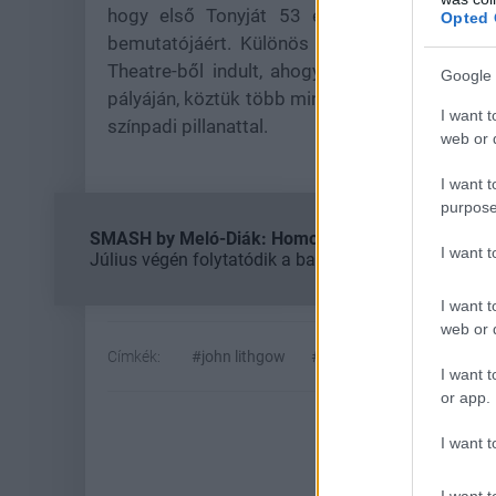
hogy első Tonyját 53 évvel ezelőtt, Broad
Opted 
bemutatójáért. Különös egybeesésként említ
Theatre-ből indult, ahogy a Giant is. A szín
Google 
pályáján, köztük több mint fél évszázadnyi sz
I want t
színpadi pillanattal.
web or d
I want t
purpose
SMASH by Meló-Diák: Homok, zene és a nyár legjob
I want 
Július végén folytatódik a balatoni strandröplabda-
I want t
web or d
Címkék:
#john lithgow
#tony
I want t
or app.
I want t
I want t