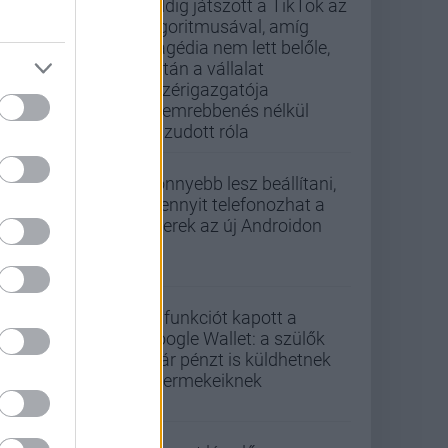
Addig játszott a TikTok az
algoritmusával, amíg
tragédia nem lett belőle,
aztán a vállalat
vezérigazgatója
szemrebbenés nélkül
hazudott róla
Könnyebb lesz beállítani,
mennyit telefonozhat a
gyerek az új Androidon
Új funkciót kapott a
Google Wallet: a szülők
már pénzt is küldhetnek
gyermekeiknek