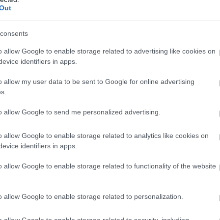
way-debütálásakor kapta egy angol darab amerikai
Out
ette, hogy az a produkció is a londoni Royal Court
ész szerint a két díj mintha két könyvtámasz lenne a
consents
ínházi munkával, rengeteg alkotótárssal és emlékezetes
o allow Google to enable storage related to advertising like cookies on
evice identifiers in apps.
o allow my user data to be sent to Google for online advertising
s.
b hangulata – Jön a második forduló! (X)
to allow Google to send me personalized advertising.
sorozat.
o allow Google to enable storage related to analytics like cookies on
evice identifiers in apps.
o allow Google to enable storage related to functionality of the website
o allow Google to enable storage related to personalization.
o allow Google to enable storage related to security, including