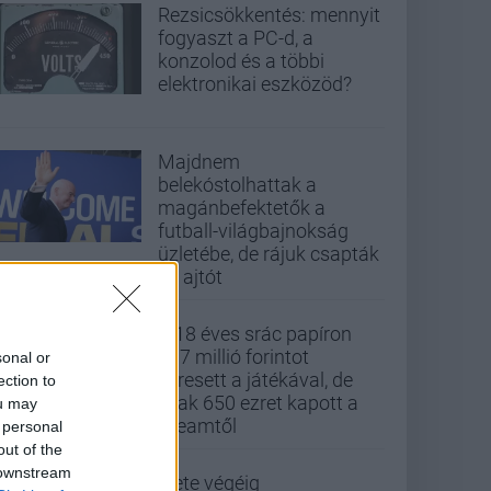
Rezsicsökkentés: mennyit
fogyaszt a PC-d, a
konzolod és a többi
elektronikai eszközöd?
Majdnem
belekóstolhattak a
magánbefektetők a
futball-világbajnokság
üzletébe, de rájuk csapták
az ajtót
A 18 éves srác papíron
437 millió forintot
sonal or
keresett a játékával, de
ection to
csak 650 ezret kapott a
ou may
Steamtől
 personal
out of the
 downstream
Élete végéig