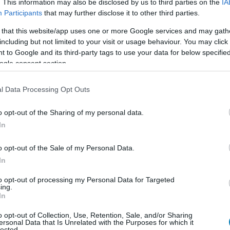
. This information may also be disclosed by us to third parties on the
IA
Participants
that may further disclose it to other third parties.
 that this website/app uses one or more Google services and may gath
including but not limited to your visit or usage behaviour. You may click 
 to Google and its third-party tags to use your data for below specifi
élgetések, livestreamek, végigjátszások, magyar
ogle consent section.
l Data Processing Opt Outs
Csatornatag leszek
o opt-out of the Sharing of my personal data.
In
armadik Tony-díja. Az elsőt a The Changing Room
o opt-out of the Sale of my Personal Data.
en a Sweet Smell of Success musical főszerepéért,
In
ént nyert. Ezzel bekerült abba a rendkívül szűk körbe
ony-kategóriában tudtak győzni. Rajta kívül Kevin Kline
to opt-out of processing my Personal Data for Targeted
ing.
nald pedig ennél is tovább jutott, ő négy különböző
In
o opt-out of Collection, Use, Retention, Sale, and/or Sharing
ersonal Data that Is Unrelated with the Purposes for which it
yire szerencsés színésznek tartja magát, és felidézte,
lected.