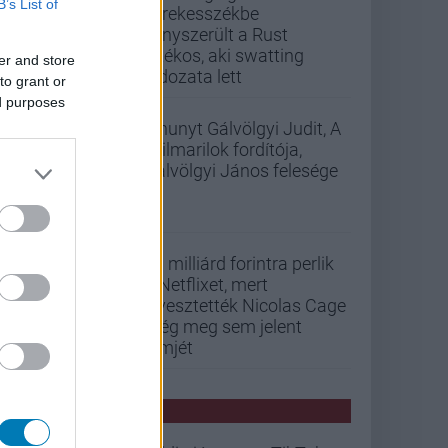
B’s List of
kerekesszékbe
kényszerült a Rust
játékos, aki swatting
er and store
áldozata lett
to grant or
ed purposes
Elhunyt Gálvölgyi Judit, A
szilmarilok fordítója,
Gálvölgyi János felesége
33 milliárd forintra perlik
a Netflixet, mert
elvesztették Nicolas Cage
még meg sem jelent
filmjét
PCW HÍREK