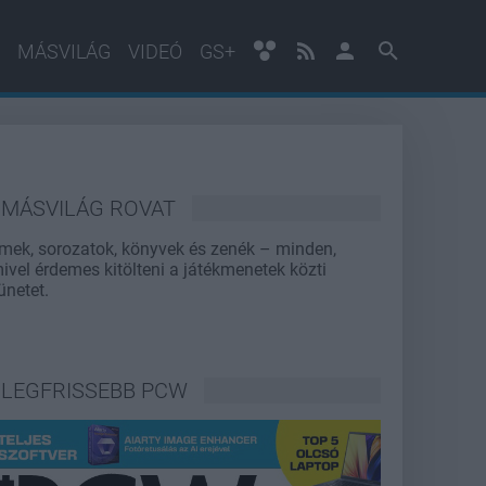
MÁSVILÁG
VIDEÓ
GS+
MÁSVILÁG ROVAT
lmek, sorozatok, könyvek és zenék – minden,
ivel érdemes kitölteni a játékmenetek közti
ünetet.
LEGFRISSEBB PCW