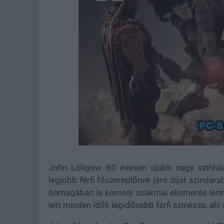
Loaded
:
Unmute
44.57%
John Lithgow 80 évesen újabb nagy színházi
legjobb férfi főszereplőnek járó díjat színda
önmagában is komoly szakmai elismerés lenne
lett minden idők legidősebb férfi színésze, aki