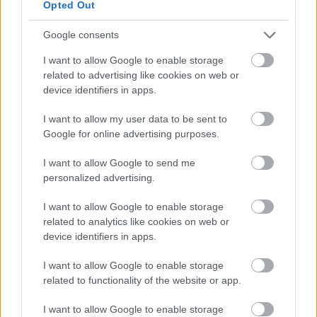
Opted Out
Hozzászólások
Google consents
I want to allow Google to enable storage
Először kaphat videojáték
related to advertising like cookies on web or
device identifiers in apps.
Hugo-díjat
I want to allow my user data to be sent to
Google for online advertising purposes.
Chavalier
|
2020 november 29. 22:00
I want to allow Google to send me
personalized advertising.
A sci-fi és fantasyirodalom rangos kitüntetését
I want to allow Google to enable storage
2021-ben már videojáték kategóriában is
related to analytics like cookies on web or
odaítélik.
device identifiers in apps.
Loaded
:
Unmute
I want to allow Google to enable storage
21.86%
related to functionality of the website or app.
Számtalanszor megtapasztaltuk már, hogy interaktív
I want to allow Google to enable storage