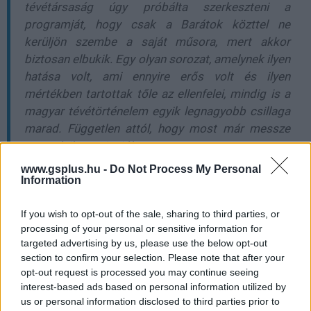
tévétársaság úgy próbálta szerkeszteni a
programját, hogy csak a Barátok közttel ne
kerüljön szembe a saját műsora, mert akkor
biztosan elbukik. Egy olyan sorozat, amelynek ilyen
hatása volt, ami ennyire erős volt és ilyen
mértékben tartottak tőle az ellenfelei, mindig is a
magyar tévétörténelem egyik legnagyobb csillaga
marad. Független attól, hogy most már messze
nem nézik ennyire jól.
Ma a Barátok közt nézettsége már nem éri el a
www.gsplus.hu -
Do Not Process My Personal
kívánatos szintet, sőt azt a minimumot sem, hogy
Information
főműsoridőben tudjuk adni és a saját sávjában ez
If you wish to opt-out of the sale, sharing to third parties, or
legyen a legnézettebb műsor. Rengeteg kísérletet
processing of your personal or sensitive information for
tettünk arra, hogy erre a szintre ne tudjon eljutni a
targeted advertising by us, please use the below opt-out
sorozat, de ez sajnos nem sikerült."
section to confirm your selection. Please note that after your
opt-out request is processed you may continue seeing
Akárhogy is, túrjátok elő
Barátok közt kártyáitokat,
és
interest-based ads based on personal information utilized by
toljatok egy nagy meccset, emlékezve a mögöttünk álló
us or personal information disclosed to third parties prior to