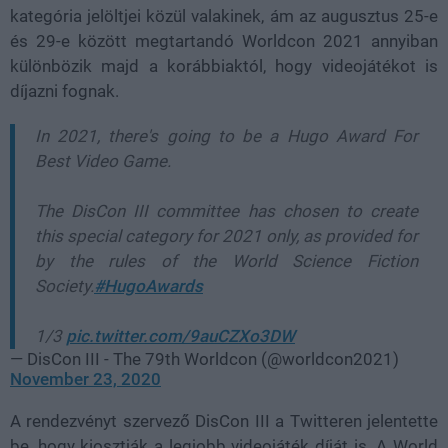
kategória jelöltjei közül valakinek, ám az augusztus 25-e
és 29-e között megtartandó Worldcon 2021 annyiban
különbözik majd a korábbiaktól, hogy videojátékot is
díjazni fognak.
In 2021, there's going to be a Hugo Award For
Best Video Game.
The DisCon III committee has chosen to create
this special category for 2021 only, as provided for
by the rules of the World Science Fiction
Society.
#HugoAwards
1/3
pic.twitter.com/9auCZXo3DW
— DisCon III - The 79th Worldcon (@worldcon2021)
November 23, 2020
A rendezvényt szervező DisCon III a Twitteren jelentette
be, hogy kiosztják a legjobb videojáték díját is. A World