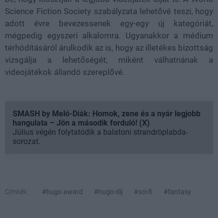
Science Fiction Society szabályzata lehetővé teszi, hogy
adott évre bevezessenek egy-egy új kategóriát,
mégpedig egyszeri alkalomra. Ugyanakkor a médium
térhódításáról árulkodik az is, hogy az illetékes bizottság
vizsgálja a lehetőségét, miként válhatnának a
videojátékok állandó szereplővé.
SMASH by Meló-Diák: Homok, zene és a nyár legjobb
hangulata – Jön a második forduló! (X)
Július végén folytatódik a balatoni strandröplabda-
sorozat.
Címkék:
#hugo award
#hugo-díj
#sci-fi
#fantasy