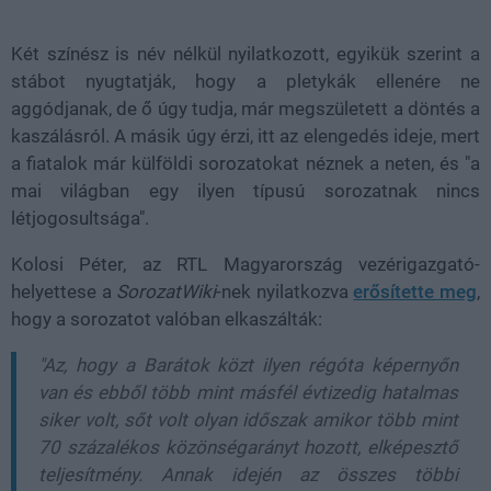
Két színész is név nélkül nyilatkozott, egyikük szerint a
stábot nyugtatják, hogy a pletykák ellenére ne
aggódjanak, de ő úgy tudja, már megszületett a döntés a
kaszálásról. A másik úgy érzi, itt az elengedés ideje, mert
a fiatalok már külföldi sorozatokat néznek a neten, és "a
mai világban egy ilyen típusú sorozatnak nincs
létjogosultsága".
Kolosi Péter, az RTL Magyarország vezérigazgató-
helyettese a
SorozatWiki
-nek nyilatkozva
erősítette meg
,
hogy a sorozatot valóban elkaszálták:
"Az, hogy a Barátok közt ilyen régóta képernyőn
van és ebből több mint másfél évtizedig hatalmas
siker volt, sőt volt olyan időszak amikor több mint
70 százalékos közönségarányt hozott, elképesztő
teljesítmény. Annak idején az összes többi