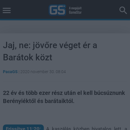
Jaj, ne: jövőre véget ér a
Barátok közt
PacaGS
|
2020 november 30. 08:04
22 év és több ezer rész után el kell búcsúznunk
Berényiéktől és barátaiktól.
Loaded
:
Unmute
38.46%
Frissítve 11:20:
A kaszálás közben hivatalos lett, a