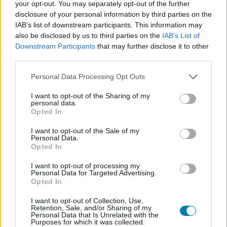
sok gyönyörű évre.
your opt-out. You may separately opt-out of the further
disclosure of your personal information by third parties on the
IAB’s list of downstream participants. This information may
also be disclosed by us to third parties on the
IAB’s List of
SMASH by Meló-Diák: Homok, zene és a nyár legjobb
Downstream Participants
that may further disclose it to other
hangulata – Jön a második forduló! (X)
third parties.
Július végén folytatódik a balatoni strandröplabda-
sorozat.
Please note that this website/app uses one or more Google
Personal Data Processing Opt Outs
services and may gather and store information including but
not limited to your visit or usage behaviour. You may click to
I want to opt-out of the Sharing of my
personal data.
grant or deny consent to Google and its third-party tags to
Opted In
use your data for below specified purposes in below Google
Címkék:
#barátok közt
#rtl klub
consent section.
I want to opt-out of the Sale of my
Personal Data.
Opted In
I want to opt-out of processing my
Personal Data for Targeted Advertising.
Opted In
I want to opt-out of Collection, Use,
Retention, Sale, and/or Sharing of my
Personal Data that Is Unrelated with the
Purposes for which it was collected.