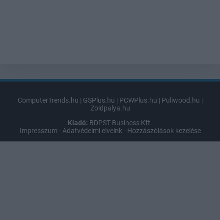
ComputerTrends.hu
|
GSPlus.hu
|
PCWPlus.hu
|
Puliwood.hu
|
Zoldpalya.hu
Kiadó:
BDPST Business Kft.
Impresszum
-
Adatvédelmi elveink
-
Hozzászólások kezelése