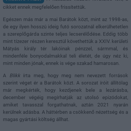
cikket ennek megfelelően frissítettük.
Egészen más már a mai Barátok közt, mint az 1998-as,
de egy ilyen hosszú ideig futó sorozatnál elkerülhetetlen
a szereplőgárda szinte teljes lecserélődése. Eddig több
mint tízezer részen keresztül követhettük a XXIV. kerületi
Mátyás király tér lakóinak pénzzel, sármmal, és
mindenféle bonyodalmakkal teli életét, de úgy néz ki,
mint minden jónak, ennek is vége szakad hamarosan.
A
Blikk
írta meg, hogy meg nem nevezett források
szerint véget ér a Barátok közt. A sorozat íróit állítólag
már megkérték, hogy kezdjenek bele a lezárásba,
december végéig megírhatják az utolsó epizódokat,
amiket tavasszal forgathatnak, aztán 2021 nyarán
kerülnek adásba. A háttérben a csökkenő nézettség és a
magas gyártási költség állhat.