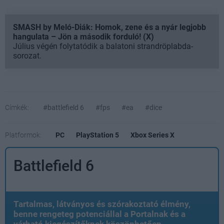
SMASH by Meló-Diák: Homok, zene és a nyár legjobb
hangulata – Jön a második forduló! (X)
Július végén folytatódik a balatoni strandröplabda-
sorozat.
Címkék:
#battlefield 6
#fps
#ea
#dice
Platformok:
PC
PlayStation 5
Xbox Series X
Battlefield 6
Tartalmas, látványos és szórakoztató élmény,
benne rengeteg potenciállal a Portalnak és a
várható kiegészítőknek köszönhetően.