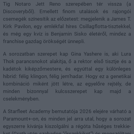
Tig Notaro Jett Reno szerepében tér vissza (a
Discoveryből). Emellett finom utalások és rajongói
csemegék színesítik az előzetest: megjelenik a James T.
Kirk Pavilon, egy emlékfal híres Csillagflotta-tisztekkel,
és még egy kvíz is Benjamin Sisko életéről, mindez a
franchise gazdag örökségét ünnepli.
A sorozatban szerepet kap Gina Yashere is, aki Lura
Thok parancsnokot alakítja, ő a rektor első tisztje és a
kadétok kiképzőmestere, és egyúttal egy különleges
hibrid: félig klingon, félig jem'hadar. Hogy ez a genetikai
kombináció miként jött létre, az egyelőre rejtély, de
minden bizonnyal kulcsszerepet kap majd a
cselekményben.
A Starfleet Academy bemutatója 2026 elejére várható a
Paramount+-on, és minden jel arra utal, hogy a sorozat
egyszerre kívánja kiszolgálni a régóta hűséges trekkie-
ket (Grath után szabadon "űrszekkiket") és megszólítani