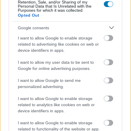
Retention, Sale, and/or Sharing of my
nézhetjük a pre-alpha verziót
Personal Data that Is Unrelated with the
Purposes for which it was collected.
Opted Out
Hunter_GS
|
2025 július 27. 13:00
Google consents
I want to allow Google to enable storage
Ha nem akarod megvárni a hivatalos
related to advertising like cookies on web or
bemutatót, akkor a lenti anyag egy velős képet
device identifiers in apps.
adhat az FPS játékmenetéről.
I want to allow my user data to be sent to
Google for online advertising purposes.
Loaded
:
Unmute
21.86%
I want to allow Google to send me
Végre valahára az EA kihúzta a fejét a gödörből, és
personalized advertising.
hivatalosan is bejelentette a
Battlefield 6-ot
. A részletes
bemutató ugyan még várat magára, de legalább nem kell
I want to allow Google to enable storage
related to analytics like cookies on web or
már úgy tennünk, mintha senki nem tudna semmit. Ez
device identifiers in apps.
nekünk nagy könnyebbség, de persze a szivárogtatók
ettől még teszik tovább a dolgukat.
I want to allow Google to enable storage
related to functionality of the website or app.