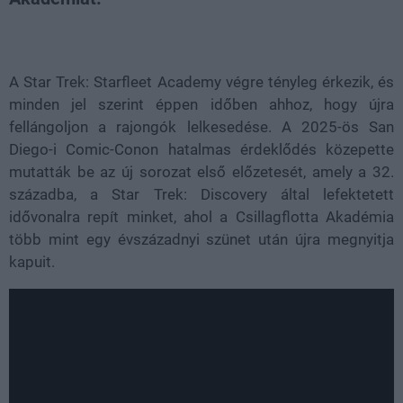
Loaded
:
Unmute
38.34%
A Star Trek: Starfleet Academy végre tényleg érkezik, és
minden jel szerint éppen időben ahhoz, hogy újra
fellángoljon a rajongók lelkesedése. A 2025-ös San
Diego-i Comic-Conon hatalmas érdeklődés közepette
mutatták be az új sorozat első előzetesét, amely a 32.
századba, a Star Trek: Discovery által lefektetett
idővonalra repít minket, ahol a Csillagflotta Akadémia
több mint egy évszázadnyi szünet után újra megnyitja
kapuit.