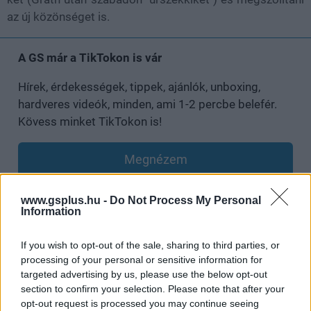
az új közönséget is.
A GS már a TikTokon is vár
Hírek, érdekességek, tippek, ajánlók, unboxing,
hardveres videók, minden, ami 1-2 percbe belefér.
Kövess minket TikTokon is!
Megnézem
www.gsplus.hu -
Do Not Process My Personal
Information
SMASH by Meló-Diák: Homok, zene és a nyár legjobb
hangulata – Jön a második forduló! (X)
If you wish to opt-out of the sale, sharing to third parties, or
Július végén folytatódik a balatoni strandröplabda-
processing of your personal or sensitive information for
sorozat.
targeted advertising by us, please use the below opt-out
section to confirm your selection. Please note that after your
opt-out request is processed you may continue seeing