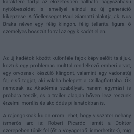
karaktere tartja az előzetesben hallható nagyszabású
nyitóbeszédet is, amellyel elindul az új generáció
kiképzése. A főellenséget Paul Giamatti alakítja, aki Nus
Braka néven egy félig klingon, félig tellarita figura, ő
személyes bosszút forral az egyik kadét ellen.
Az új kadétok között különféle fajok képviselőit találjuk,
köztük egy problémás múlttal rendelkező emberi árvát,
egy orvosnak készülő klingont, valamint egy vadonatúj
faj első tagját, aki valaha belépett a Csillagflottába. Ők
nemcsak az Akadémia szabályait, hanem egymást is
próbára teszik, és a trailer alapján bőven lesz részünk
érzelmi, morális és akciódús pillanatokban is.
A rajongóknak külön öröm lehet, hogy visszatér néhány
ismerős arc is: Robert Picardo ismét a Doktor
szerepében tűnik fel (őt a Voyagerből ismerhetitek), míg