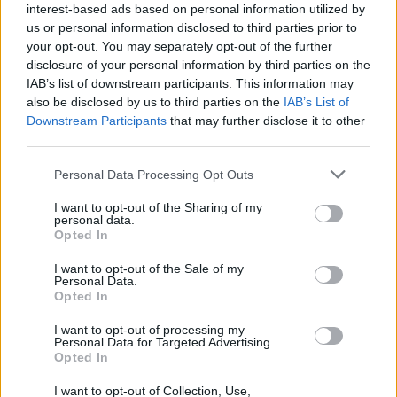
interest-based ads based on personal information utilized by
us or personal information disclosed to third parties prior to
Címkék:
#star trek: starfleet academy
#jonathan frakes
your opt-out. You may separately opt-out of the further
#paramount
#paramount+
disclosure of your personal information by third parties on the
IAB’s list of downstream participants. This information may
also be disclosed by us to third parties on the
IAB’s List of
Downstream Participants
that may further disclose it to other
third parties.
Please note that this website/app uses one or more Google
Personal Data Processing Opt Outs
services and may gather and store information including but
not limited to your visit or usage behaviour. You may click to
I want to opt-out of the Sharing of my
personal data.
grant or deny consent to Google and its third-party tags to
Opted In
use your data for below specified purposes in below Google
Hozzászólások
consent section.
I want to opt-out of the Sale of my
Personal Data.
Opted In
A Battlefield 6 videók tovább
I want to opt-out of processing my
Personal Data for Targeted Advertising.
Opted In
szivárognak, ezúttal 45 percig
I want to opt-out of Collection, Use,