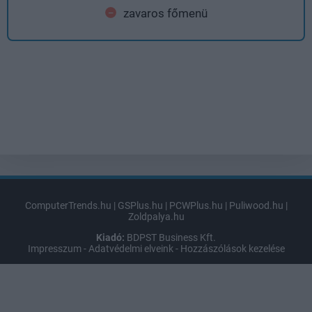
zavaros főmenü
ComputerTrends.hu
|
GSPlus.hu
|
PCWPlus.hu
|
Puliwood.hu
|
Zoldpalya.hu
Kiadó:
BDPST Business Kft.
Impresszum
-
Adatvédelmi elveink
-
Hozzászólások kezelése