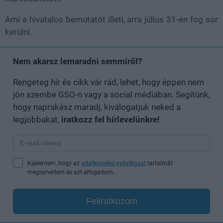
Ami a hivatalos bemutatót illeti, arra július 31-én fog sor
kerülni.
Nem akarsz lemaradni semmiről?
Rengeteg hír és cikk vár rád, lehet, hogy éppen nem
jön szembe GSO-n vagy a social médiában. Segítünk,
hogy naprakész maradj, kiválogatjuk neked a
legjobbakat,
iratkozz fel hírlevelünkre!
Kijelentem, hogy az
adatkezelési nyilatkozat
tartalmát
megismertem és azt elfogadom.
Feliratkozom