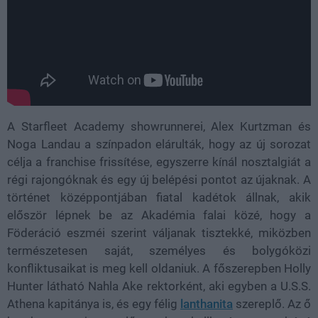
A Starfleet Academy showrunnerei, Alex Kurtzman és
Noga Landau a színpadon elárulták, hogy az új sorozat
célja a franchise frissítése, egyszerre kínál nosztalgiát a
régi rajongóknak és egy új belépési pontot az újaknak. A
történet középpontjában fiatal kadétok állnak, akik
először lépnek be az Akadémia falai közé, hogy a
Föderáció eszméi szerint váljanak tisztekké, miközben
természetesen saját, személyes és bolygóközi
konfliktusaikat is meg kell oldaniuk. A főszerepben Holly
Hunter látható Nahla Ake rektorként, aki egyben a U.S.S.
Athena kapitánya is, és egy félig
lanthanita
szereplő. Az ő