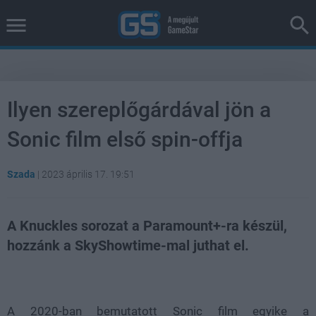
Ilyen szereplőgárdával jön a
Sonic film első spin-offja
Szada
|
2023 április 17. 19:51
A Knuckles sorozat a Paramount+-ra készül,
hozzánk a SkyShowtime-mal juthat el.
Loaded
:
Unmute
39.10%
A 2020-ban bemutatott Sonic film egyike a