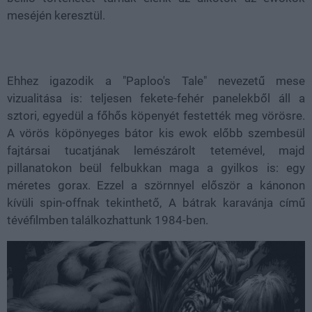
meséjén keresztül.
Ehhez igazodik a "Paploo's Tale" nevezetű mese
vizualitása is: teljesen fekete-fehér panelekből áll a
sztori, egyedül a főhős köpenyét festették meg vörösre.
A vörös köpönyeges bátor kis ewok előbb szembesül
fajtársai tucatjának lemészárolt tetemével, majd
pillanatokon beül felbukkan maga a gyilkos is: egy
méretes gorax. Ezzel a szörnnyel először a kánonon
kívüli spin-offnak tekinthető, A bátrak karavánja című
tévéfilmben találkozhattunk 1984-ben.