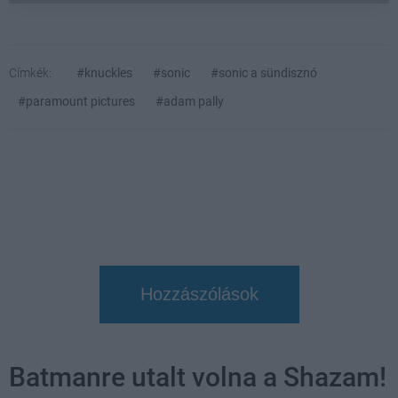
Címkék:
#knuckles
#sonic
#sonic a sündisznó
#paramount pictures
#adam pally
Hozzászólások
Batmanre utalt volna a Shazam!