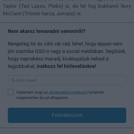
Taylor (Ted Lasso, Plebs) is, de fel fog bukkanni Rory
McCann (Trónok harca, Jumanji) is.
Nem akarsz lemaradni semmiről?
Rengeteg hír és cikk vár rád, lehet, hogy éppen nem
jön szembe GSO-n vagy a social médiában. Segítünk,
hogy naprakész maradj, kiválogatjuk neked a
legjobbakat,
iratkozz fel hírlevelünkre!
Kijelentem, hogy az
adatkezelési nyilatkozat
tartalmát
megismertem és azt elfogadom.
Feliratkozom