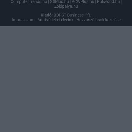
ComputerTrends.hu
|
GSPlus.hu
|
PCWPlus.hu
|
Puliwood.hu
|
Zoldpalya.hu
Kiadó:
BDPST Business Kft.
Impresszum
-
Adatvédelmi elveink
-
Hozzászólások kezelése