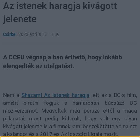
Az istenek haragja kivágott
jelenete
Csirke
|
2023 április 17. 15:39
A DCEU végnapjaiban érthető, hogy inkább
elengedték az utalgatást.
Loaded
:
Unmute
21.86%
Nem a
Shazam! Az istenek haragja
lett az a DC-s film,
amiért siratni fogjuk a hamarosan búcsúzó DC
moziverzumot. Megvoltak még persze ettől a maga
pillanatai, most pedig kiderült, hogy volt egy olyan
kivágott jelenete is a filmnek, ami összekötötte volna ezt
a kalandot és a 2017-es Az Igazság Ligája mozit.