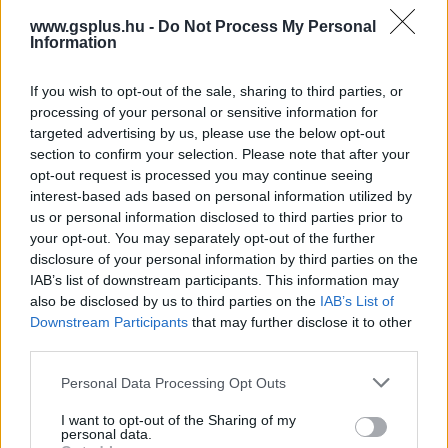
Ha teljesen pontosak akarunk lenni, akkor nem egy
www.gsplus.hu -
Do Not Process My Personal
Information
teljesen kukázott jelenetről van szó, a két főszereplő
beszélgetéséből csak a Batmanre és Az Igazság Ligája
If you wish to opt-out of the sale, sharing to third parties, or
mozifilmre vonatkozó konkrét utalást nyesték ki.
processing of your personal or sensitive information for
targeted advertising by us, please use the below opt-out
section to confirm your selection. Please note that after your
opt-out request is processed you may continue seeing
Ahogy az az alábbi videóban is látható, mikor Freddy
interest-based ads based on personal information utilized by
meg akarta indokolni Billynek azt, hogy miért kalandozik
us or personal information disclosed to third parties prior to
your opt-out. You may separately opt-out of the further
olykor egymaga, az eredeti felvételen Batman példáját
disclosure of your personal information by third parties on the
hozta fel. Azt mondta, hogy Gotham City alapvetően egy
IAB’s list of downstream participants. This information may
"egyszupis" város, vagyis egyetlen szuperhős védelmezi,
also be disclosed by us to third parties on the
IAB’s List of
de ha igazán nagy fenyegetés jön, mondjuk óriási
Downstream Participants
that may further disclose it to other
portálok nyílnak meg az égen és rovarszerű drónok
third parties.
támadnak, akkor a hősök csapattá formálódnak.
Please note that this website/app uses one or more Google
Personal Data Processing Opt Outs
services and may gather and store information including but
Extended Scene from
#Shazam
: Fury of the Gods
not limited to your visit or usage behaviour. You may click to
I want to opt-out of the Sharing of my
personal data.
of Billy and Freddy!⚡️
grant or deny consent to Google and its third-party tags to