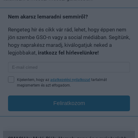
Nem akarsz lemaradni semmiről?
Rengeteg hír és cikk vár rád, lehet, hogy éppen nem
jön szembe GSO-n vagy a social médiában. Segítünk,
hogy naprakész maradj, kiválogatjuk neked a
legjobbakat,
iratkozz fel hírlevelünkre!
Kijelentem, hogy az
adatkezelési nyilatkozat
tartalmát
megismertem és azt elfogadom.
Feliratkozom