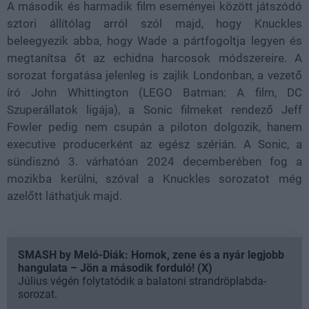
A második és harmadik film eseményei között játszódó
sztori állítólag arról szól majd, hogy Knuckles
beleegyezik abba, hogy Wade a pártfogoltja legyen és
megtanítsa őt az echidna harcosok módszereire. A
sorozat forgatása jelenleg is zajlik Londonban, a vezető
író John Whittington (LEGO Batman: A film, DC
Szuperállatok ligája), a Sonic filmeket rendező Jeff
Fowler pedig nem csupán a piloton dolgozik, hanem
executive producerként az egész szérián. A Sonic, a
sündisznó 3. várhatóan 2024 decemberében fog a
mozikba kerülni, szóval a Knuckles sorozatot még
azelőtt láthatjuk majd.
SMASH by Meló-Diák: Homok, zene és a nyár legjobb
hangulata – Jön a második forduló! (X)
Július végén folytatódik a balatoni strandröplabda-
sorozat.