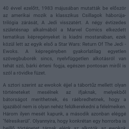
40 évvel ezelőtt, 1983 májusában mutatták be először
az amerikai mozik a klasszikus Csillagok háborúja-
trilógia zárását, A Jedi visszatért. A négy évtizedes
születésnap alkalmából a Marvel Comics elkezdett
tematikus képregényeket is kiadni mostanában, ezek
közül lett az egyik első a Star Wars: Return Of The Jedi -
Ewoks. A képregényben gyakorlatilag egyetlen
szövegbuborék sincs, nyelvfüggetlen alkotásról van
tehát szó, bárki érteni fogja, egészen pontosan miről is
szól a rövidke füzet.
A sztori szerint az ewokok éjjel a tábortűz mellett olyan
történeteket mesélnek az ifjaknak, melyekből
bátorságot meríthetnek, és ráébredhetnek, hogy a
igazából nem is olyan nehéz felülkerekedni a félelmeiken.
Három ilyen mesét kapunk, a második azonban eléggé
"félresikerül". Olyannyira, hogy konkrétan egy horrorba is
beillő történetet tárnak elénk az alkotók az ewokok