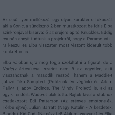
Az első ilyen mellékszál egy olyan karakterre fókuszál,
aki a Sonic, a sündisznó 2-ben mutatkozott be Idris Elba
szinkronjával kísérve: ő az erejére építő Knuckles. Eddig
csupán annyit tudtunk a projektről, hogy a Paramount+-
ra készül és Elba visszatér, most viszont kiderült több
konkrétum is.
Elba valóban újra meg fogja szólaltatni a figurát, de a
Variety
értesülései szerint nem ő az egyetlen, akit
visszahoznak a második részből, hanem a Maddie-t
játszó Tika Sumptert (Pofázunk és végünk) és Adam
Pally-t (Happy Endings, The Mindy Project) is, aki az
egyik rendőrt, Wade-et alakította. Rajtuk kívül a stábhoz
csatlakozott Edi Patterson (Az erényes emstone-ék,
Tőrbe ejtve), Julian Barratt (Nagy Katalin - A kezdetek,
Bloods), Kid Cudi (Ne nézz fel!, Akik mi vagyunk) és Ellie