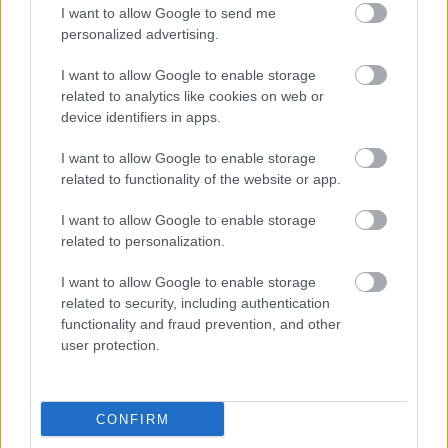
I want to allow Google to send me
magyar feliratos előzetesek.
personalized advertising.
I want to allow Google to enable storage
Feliratkozom
related to analytics like cookies on web or
device identifiers in apps.
Csatornatag leszek
I want to allow Google to enable storage
related to functionality of the website or app.
I want to allow Google to enable storage
SMASH by Meló-Diák: Homok, zene és a nyár legjobb
related to personalization.
hangulata – Jön a második forduló! (X)
Július végén folytatódik a balatoni strandröplabda-
I want to allow Google to enable storage
sorozat.
related to security, including authentication
functionality and fraud prevention, and other
user protection.
Címkék:
#shazam! az istenek haragja
#shazam 2
#dceu
CONFIRM
#dc comics
#warner
#batman