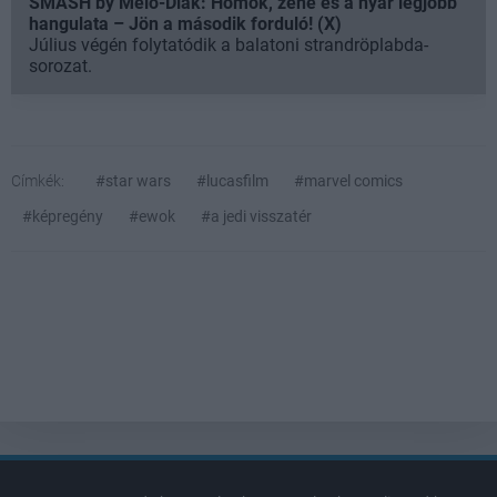
SMASH by Meló-Diák: Homok, zene és a nyár legjobb
hangulata – Jön a második forduló! (X)
Július végén folytatódik a balatoni strandröplabda-
sorozat.
Címkék:
#star wars
#lucasfilm
#marvel comics
#képregény
#ewok
#a jedi visszatér