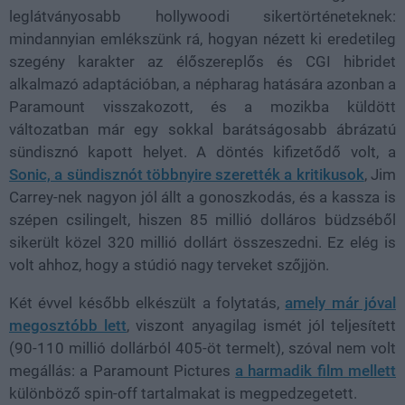
leglátványosabb hollywoodi sikertörténeteknek:
mindannyian emlékszünk rá, hogyan nézett ki eredetileg
szegény karakter az élőszereplős és CGI hibridet
alkalmazó adaptációban, a népharag hatására azonban a
Paramount visszakozott, és a mozikba küldött
változatban már egy sokkal barátságosabb ábrázatú
sündisznó kapott helyet. A döntés kifizetődő volt, a
Sonic, a sündisznót többnyire szerették a kritikusok
, Jim
Carrey-nek nagyon jól állt a gonoszkodás, és a kassza is
szépen csilingelt, hiszen 85 millió dolláros büdzséből
sikerült közel 320 millió dollárt összeszedni. Ez elég is
volt ahhoz, hogy a stúdió nagy terveket szőjjön.
Két évvel később elkészült a folytatás,
amely már jóval
megosztóbb lett
, viszont anyagilag ismét jól teljesített
(90-110 millió dollárból 405-öt termelt), szóval nem volt
megállás: a Paramount Pictures
a harmadik film mellett
különböző spin-off tartalmakat is megpedzegetett.