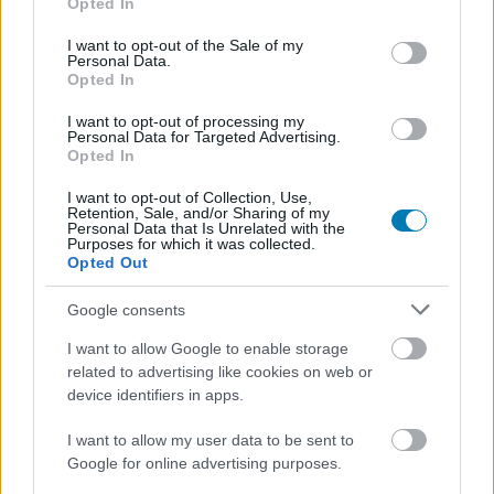
Opted In
use your data for below specified purposes in below Google
consent section.
“We’re not a team. We’re a family.”
I want to opt-out of the Sale of my
Personal Data.
pic.twitter.com/JPiLR60HuQ
Opted In
— Shazam Updates (@ShazamNews)
April 16, 2023
I want to opt-out of processing my
Personal Data for Targeted Advertising.
Egyelőre nem tudni, mi lesz a sorsa Shazamnek az új
Opted In
DCU-ban, James Gunn újraindított moziverzumában, de
az bizonyos, hogy könnyebb lesz a karaktert beilleszteni
I want to opt-out of Collection, Use,
Retention, Sale, and/or Sharing of my
az új kánonba, ha a filmjében nincsenek konkrét utalások
Personal Data that Is Unrelated with the
Purposes for which it was collected.
a korábbi Igazság Ligájára.
Opted Out
Mondjuk amilyen
rosszul teljesít a mozikban
, egyáltalán
Google consents
nem valószínű, hogy bármiféle folytatást is kap
I want to allow Google to enable storage
a Shazam! Az istenek haragja.
related to advertising like cookies on web or
device identifiers in apps.
A GameStar YouTube csatornája csak rád vár!
I want to allow my user data to be sent to
Videótesztek, magyarázók, érdekességek,
Google for online advertising purposes.
beszélgetések, livestreamek, végigjátszások,