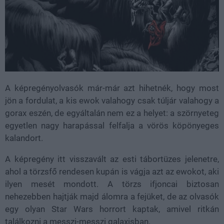
A képregényolvasók már-már azt hihetnék, hogy most
jön a fordulat, a kis ewok valahogy csak túljár valahogy a
gorax eszén, de egyáltalán nem ez a helyet: a szörnyeteg
egyetlen nagy harapással felfalja a vörös köpönyeges
kalandort.
A képregény itt visszavált az esti tábortüzes jelenetre,
ahol a törzsfő rendesen kupán is vágja azt az ewokot, aki
ilyen mesét mondott. A törzs ifjoncai biztosan
nehezebben hajtják majd álomra a fejüket, de az olvasók
egy olyan Star Wars horrort kaptak, amivel ritkán
találkozni a messzi-messzi galaxisban.