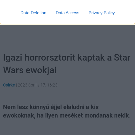
Data Deletion
Data Access
Privacy Policy
Igazi horrorsztorit kaptak a Star
Wars ewokjai
Csirke
|
2023 április 17. 16:23
Nem lesz könnyű éjjel elaludni a kis
ewokoknak, ha ilyen meséket mondanak nekik.
Loaded
:
Unmute
21.86%