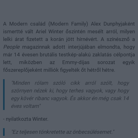
Loaded
:
Unmute
39.20%
A Modern család (Modern Family) Alex Dunphyjaként
ismertté vált Ariel Winter őszintén mesélt arról, milyen
lelki árat fizetett a korán jött hírnévért. A színésznő a
People
magazinnak adott interjújában elmondta, hogy
már 14 évesen brutális testkép-alakú zaklatás célpontja
lett, miközben az Emmy-díjas sorozat egyik
főszereplőjeként milliók figyelték őt hétről hétre.
"Minden rólam szóló cikk arról szólt, hogy
szörnyen nézek ki, hogy terhes vagyok, vagy hogy
egy kövér ribanc vagyok. És akkor én még csak 14
éves voltam"
- nyilatkozta Winter.
"Ez teljesen tönkretette az önbecsülésemet."