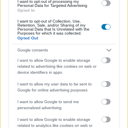
egykor Tony Stark is újra és újra túltette magát a
I want to opt-out of processing my
Personal Data for Targeted Advertising.
lehetetlennek tűnő akadályokon.
Opted In
A sorozat várhatóan heti lebontásban érkezik majd, de
I want to opt-out of Collection, Use,
Retention, Sale, and/or Sharing of my
ezt még nem erősítette meg hivatalosan a Marvel
Personal Data that Is Unrelated with the
Purposes for which it was collected.
Studios. Az Ironheart a Marvel idei egyik húzósorozata
Opted Out
lesz, olyan címek után, mint A barátságos és közkedvelt
Pókember, valamint a Daredevil: Újjászületés.
Google consents
I want to allow Google to enable storage
Riri története azonban csak a kezdete a 2025-ös Disney+
related to advertising like cookies on web or
dömpingnek: augusztus 6-án jön az Eyes of Wakanda,
device identifiers in apps.
amely animációs formában követi a Vakandából
származó harcosokat, amint vibránium ereklyék után
I want to allow my user data to be sent to
kutatnak világszerte. Ezután október 3-án érkezik a
Google for online advertising purposes.
Marvel Zombies, majd decemberben a Wonder Man,
I want to allow Google to send me
amelynek premierdátuma egyelőre nem ismert.
personalized advertising.
I want to allow Google to enable storage
Nem akarsz lemaradni semmiről?
related to analytics like cookies on web or