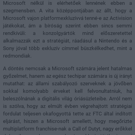
Microsoft nélkül is elérhetőek lennének ebben a
szegmensben. A vita középpontjában az állt, hogy a
Microsoft vajon platformexkluzívvá tenné-e az Activision
játékokat, ám a bíróság szerint ebben sincs semmi
rendkívüli: a konzolgyártók mind előszeretettel
alkalmazzák ezt a stratégiát, ráadásul a Nintendo és a
Sony jóval több exkluzív címmel büszkélkedhet, mint a
redmondiak.
A döntés nemcsak a Microsoft számára jelent hatalmas
győzelmet, hanem az egész techipar számára is új irányt
mutathat: az állami szabályozó szerveknek a jövőben
sokkal komolyabb érveket kell felvonultatniuk, ha
beleszólnának a digitális világ óriásüzleteibe. Arról nem
is szólva, hogy az elmúlt évben végrehajtott stratégiai
fordulat teljesen okafogyottá tette az FTC által indított
eljárást, hiszen a Microsoft amellett, hogy megőrizte
multiplatform franchise-nak a Call of Dutyt, nagy erőkkel