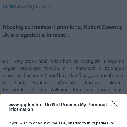
Csirke
|
2025 május 8. 10:16
Közeleg az Ironheart premierje, Robert Downey
Jr. is elégedett a főhőssel.
Loaded
:
Unmute
21.86%
Bár Tony Stark hősi halált halt az Avengers: Endgame
végén, öröksége tovább él - nemcsak a rajongók
szívében, hanem a Marvel következő nagy dobásában is.
A Black Panther: Wakanda Forever filmben
bemutatkozott Riri Williams karaktere most saját
sorozatot kap Ironheart címmel, amely 2025. június 24-
én debütál a Disney+-on.
www.gsplus.hu -
Do Not Process My Personal
Information
A Dominique Thorne által alakított Riri sokak szerint
Tony Stark szellemi örököse lehet, ám a színésznő
If you wish to opt-out of the sale, sharing to third parties, or