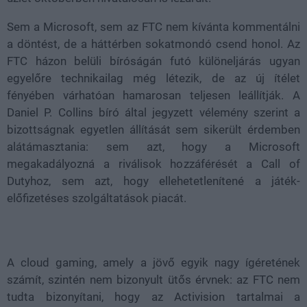
Sem a Microsoft, sem az FTC nem kívánta kommentálni
a döntést, de a háttérben sokatmondó csend honol. Az
FTC házon belüli bíróságán futó különeljárás ugyan
egyelőre technikailag még létezik, de az új ítélet
fényében várhatóan hamarosan teljesen leállítják. A
Daniel P. Collins bíró által jegyzett vélemény szerint a
bizottságnak egyetlen állítását sem sikerült érdemben
alátámasztania: sem azt, hogy a Microsoft
megakadályozná a riválisok hozzáférését a Call of
Dutyhoz, sem azt, hogy ellehetetlenítené a játék-
előfizetéses szolgáltatások piacát.
A cloud gaming, amely a jövő egyik nagy ígéretének
számít, szintén nem bizonyult ütős érvnek: az FTC nem
tudta bizonyítani, hogy az Activision tartalmai a