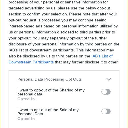
processing of your personal or sensitive information for
szerint karaktere egészen más úton jár. Az
Empire
targeted advertising by us, please use the below opt-out
magazinnak adott interjújában elárulta, hogy a forgatás
section to confirm your selection. Please note that after your
után beszélt Robert Downey Jr.-ral, aki egyértelműen
opt-out request is processed you may continue seeing
támogatta őt a szerep elvállalásában:
interest-based ads based on personal information utilized by
us or personal information disclosed to third parties prior to
"Robert Downey Jr. nagyon kedves szavakat
your opt-out. You may separately opt-out of the further
osztott meg velem. Azt mondta, izgatottan várja a
disclosure of your personal information by third parties on the
IAB’s list of downstream participants. This information may
sorozatot, és szorít nekem. Két hüvelykujjat is
also be disclosed by us to third parties on the
IAB’s List of
felfelé mutatott! Megnyugtató érzés tudni, hogy
Downstream Participants
that may further disclose it to other
nem hozok szégyent Vasemberre."
third parties.
Please note that this website/app uses one or more Google
Personal Data Processing Opt Outs
services and may gather and store information including but
Bár a Ironheart történetéről egyelőre kevés részlet
not limited to your visit or usage behaviour. You may click to
I want to opt-out of the Sharing of my
ismert, azt már tudni lehet, hogy Anthony Ramos alakítja
personal data.
grant or deny consent to Google and its third-party tags to
Opted In
majd a The Hood nevű karaktert, aki mágikus erőkkel
use your data for below specified purposes in below Google
rendelkezik. A sorozatban Riri Williams tehát nem
consent section.
I want to opt-out of the Sale of my
Personal Data.
csupán technológiai, hanem természetfeletti
Opted In
kihívásokkal is szembenéz - hasonlóan ahhoz, ahogy