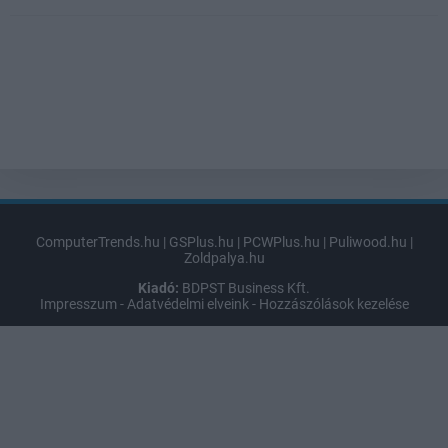
ComputerTrends.hu
|
GSPlus.hu
|
PCWPlus.hu
|
Puliwood.hu
|
Zoldpalya.hu
Kiadó:
BDPST Business Kft.
Impresszum
-
Adatvédelmi elveink
-
Hozzászólások kezelése