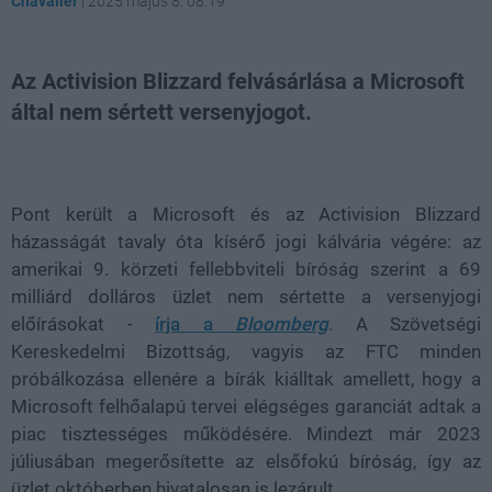
Chavalier
|
2025 május 8. 08:19
Az Activision Blizzard felvásárlása a Microsoft
által nem sértett versenyjogot.
Loaded
:
Unmute
21.86%
Pont került a Microsoft és az Activision Blizzard
házasságát tavaly óta kísérő jogi kálvária végére: az
amerikai 9. körzeti fellebbviteli bíróság szerint a 69
milliárd dolláros üzlet nem sértette a versenyjogi
előírásokat -
írja a
Bloomberg
. A Szövetségi
Kereskedelmi Bizottság, vagyis az FTC minden
próbálkozása ellenére a bírák kiálltak amellett, hogy a
Microsoft felhőalapú tervei elégséges garanciát adtak a
piac tisztességes működésére. Mindezt már 2023
júliusában megerősítette az elsőfokú bíróság, így az
üzlet októberben hivatalosan is lezárult.