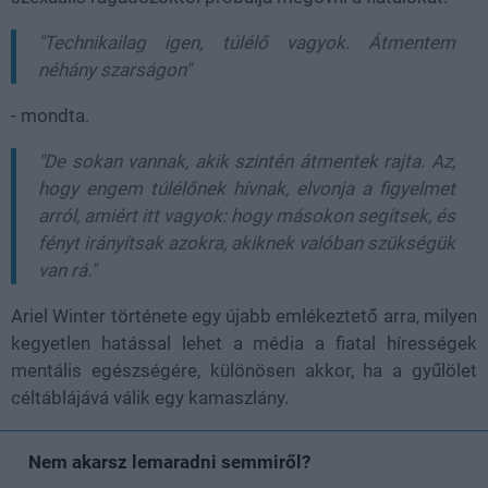
"Technikailag igen, túlélő vagyok. Átmentem
néhány szarságon"
- mondta.
"De sokan vannak, akik szintén átmentek rajta. Az,
hogy engem túlélőnek hívnak, elvonja a figyelmet
arról, amiért itt vagyok: hogy másokon segítsek, és
fényt irányítsak azokra, akiknek valóban szükségük
van rá."
Ariel Winter története egy újabb emlékeztető arra, milyen
kegyetlen hatással lehet a média a fiatal hírességek
mentális egészségére, különösen akkor, ha a gyűlölet
céltáblájává válik egy kamaszlány.
Nem akarsz lemaradni semmiről?