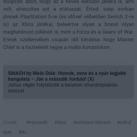
dolgozik azon, hogy az a kevés exkluzív játéka is, ami
volt, elveszítse ezt a státuszát. Értsd: szép sorban
jönnek PlayStation 5-re (és idővel vélhetően Switch 2-re
is) az Xbox játékai, beleértve olyan a brand olyan
meghatározó pilléreit is, mint a Forza és a Gears of War.
Ennek szellemében csupán idő kérdése, hogy Master
Chief is a tiszteletét tegye a rivális konzolokon.
SMASH by Meló-Diák: Homok, zene és a nyár legjobb
hangulata – Jön a második forduló! (X)
Július végén folytatódik a balatoni strandröplabda-
sorozat.
Címkék:
#microsoft
#xbox
#activision blizzard
#call of
duty
#ftc