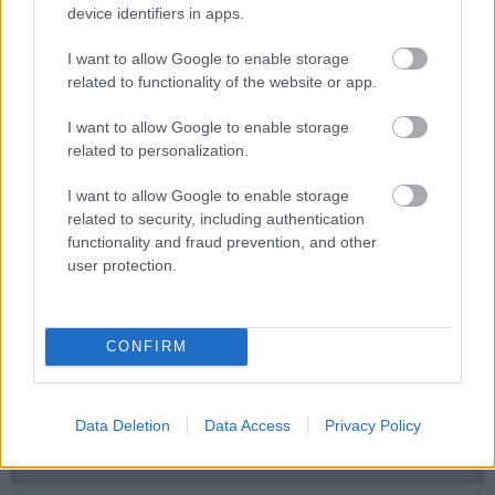
device identifiers in apps.
Rengeteg hír és cikk vár rád, lehet, hogy éppen nem
jön szembe GSO-n vagy a social médiában. Segítünk,
I want to allow Google to enable storage
hogy naprakész maradj, kiválogatjuk neked a
related to functionality of the website or app.
legjobbakat,
iratkozz fel hírlevelünkre!
I want to allow Google to enable storage
related to personalization.
I want to allow Google to enable storage
Kijelentem, hogy az
adatkezelési nyilatkozat
tartalmát
related to security, including authentication
megismertem és azt elfogadom.
functionality and fraud prevention, and other
user protection.
Feliratkozom
CONFIRM
SMASH by Meló-Diák: Homok, zene és a nyár legjobb
hangulata – Jön a második forduló! (X)
Data Deletion
Data Access
Privacy Policy
Július végén folytatódik a balatoni strandröplabda-
sorozat.