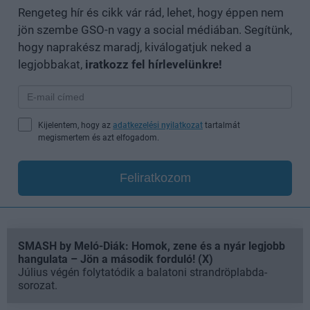
Rengeteg hír és cikk vár rád, lehet, hogy éppen nem
jön szembe GSO-n vagy a social médiában. Segítünk,
hogy naprakész maradj, kiválogatjuk neked a
legjobbakat,
iratkozz fel hírlevelünkre!
Kijelentem, hogy az
adatkezelési nyilatkozat
tartalmát
megismertem és azt elfogadom.
Feliratkozom
SMASH by Meló-Diák: Homok, zene és a nyár legjobb
hangulata – Jön a második forduló! (X)
Július végén folytatódik a balatoni strandröplabda-
sorozat.