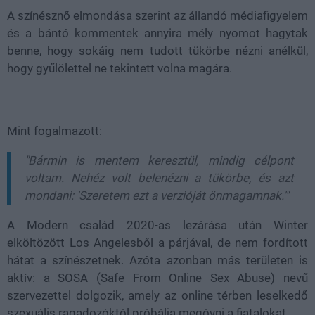
A színésznő elmondása szerint az állandó médiafigyelem
és a bántó kommentek annyira mély nyomot hagytak
benne, hogy sokáig nem tudott tükörbe nézni anélkül,
hogy gyűlölettel ne tekintett volna magára.
Mint fogalmazott:
"Bármin is mentem keresztül, mindig célpont
voltam. Nehéz volt belenézni a tükörbe, és azt
mondani: 'Szeretem ezt a verzióját önmagamnak.'"
A Modern család 2020-as lezárása után Winter
elköltözött Los Angelesből a párjával, de nem fordított
hátat a színészetnek. Azóta azonban más területen is
aktív: a SOSA (Safe From Online Sex Abuse) nevű
szervezettel dolgozik, amely az online térben leselkedő
szexuális ragadozóktól próbálja megóvni a fiatalokat.