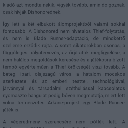
kiadó azt mondta nekik, vigyék tovább, amin dolgoznak,
csak hívják Dishonorednek.
Így lett a két elbukott álomprojektből valami sokkal
fontosabb. A Dishonored nem hivatalos Thief-folytatás,
és nem is Blade Runner-adaptáció, de mindkettő
szelleme érződik rajta. A sötét sikátorokban osonás, a
függőleges pályatervezés, az őrjáratok megfigyelése, a
nem halálos megoldások keresése és a játékosra bízott
tempó egyértelműen a Thief örökségét viszi tovább. A
beteg, ipari, olajszagú város, a hatalom mocskos
szerkezete és az emberi testtel, technológiával,
járvánnyal és társadalmi széthullással kapcsolatos
nyomasztó hangulat pedig bőven megmutatja, miért lett
volna természetes Arkane-projekt egy Blade Runner-
játék is.
A végeredmény szerencsére nem pótlék lett. A