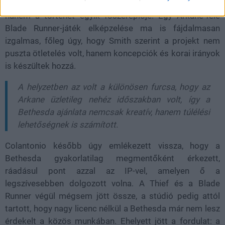
azokban a világokban, ahol a környezet nem díszlet,
hanem a történet egyik főszereplője. Egy Arkane-féle
Blade Runner-játék elképzelése ma is fájdalmasan
izgalmas, főleg úgy, hogy Smith szerint a projekt nem
puszta ötletelés volt, hanem koncepciók és korai irányok
is készültek hozzá.
A helyzetben az volt a különösen furcsa, hogy az
Arkane üzletileg nehéz időszakban volt, így a
Bethesda ajánlata nemcsak kreatív, hanem túlélési
lehetőségnek is számított.
Colantonio később úgy emlékezett vissza, hogy a
Bethesda gyakorlatilag megmentőként érkezett,
ráadásul pont azzal az IP-vel, amelyen ő a
legszívesebben dolgozott volna. A Thief és a Blade
Runner végül mégsem jött össze, a stúdió pedig attól
tartott, hogy nagy licenc nélkül a Bethesda már nem lesz
érdekelt a közös munkában. Ehelyett jött a fordulat: a