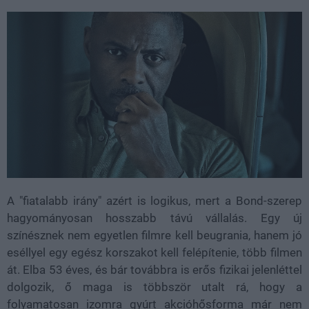
A "fiatalabb irány" azért is logikus, mert a Bond-szerep
hagyományosan hosszabb távú vállalás. Egy új
színésznek nem egyetlen filmre kell beugrania, hanem jó
eséllyel egy egész korszakot kell felépítenie, több filmen
át. Elba 53 éves, és bár továbbra is erős fizikai jelenléttel
dolgozik, ő maga is többször utalt rá, hogy a
folyamatosan izomra gyúrt akcióhősforma már nem