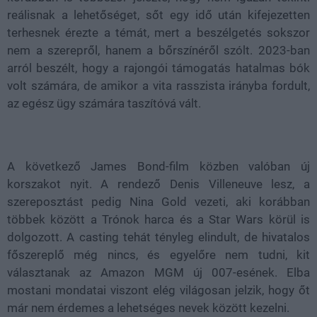
reálisnak a lehetőséget, sőt egy idő után kifejezetten
terhesnek érezte a témát, mert a beszélgetés sokszor
nem a szerepről, hanem a bőrszínéről szólt. 2023-ban
arról beszélt, hogy a rajongói támogatás hatalmas bók
volt számára, de amikor a vita rasszista irányba fordult,
az egész ügy számára taszítóvá vált.
A következő James Bond-film közben valóban új
korszakot nyit. A rendező Denis Villeneuve lesz, a
szereposztást pedig Nina Gold vezeti, aki korábban
többek között a Trónok harca és a Star Wars körül is
dolgozott. A casting tehát tényleg elindult, de hivatalos
főszereplő még nincs, és egyelőre nem tudni, kit
választanak az Amazon MGM új 007-esének. Elba
mostani mondatai viszont elég világosan jelzik, hogy őt
már nem érdemes a lehetséges nevek között kezelni.