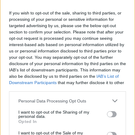
If you wish to opt-out of the sale, sharing to third parties, or
processing of your personal or sensitive information for
Majdnem Thief 4 vagy Blade
targeted advertising by us, please use the below opt-out
section to confirm your selection. Please note that after your
Runner lett a Dishonoredből
opt-out request is processed you may continue seeing
interest-based ads based on personal information utilized by
us or personal information disclosed to third parties prior to
Csirke
|
2026 május 26. 08:36
your opt-out. You may separately opt-out of the further
disclosure of your personal information by third parties on the
IAB’s list of downstream participants. This information may
Az Arkane két álomprojektről csúszott le,
also be disclosed by us to third parties on the
IAB’s List of
mielőtt megalkotta Dunwallt.
Downstream Participants
that may further disclose it to other
third parties.
Loaded
:
Unmute
21.86%
Please note that this website/app uses one or more Google
Personal Data Processing Opt Outs
services and may gather and store information including but
A
Dishonored
ma már a modern immersive simek egyik
not limited to your visit or usage behaviour. You may click to
I want to opt-out of the Sharing of my
personal data.
alapjátéka, de nagyon kevésen múlt, hogy Corvo Attano,
grant or deny consent to Google and its third-party tags to
Opted In
Dunwall patkányoktól ellepett utcái és a játékos
use your data for below specified purposes in below Google
consent section.
szabadságára építő lopakodás soha ne szülessen meg
I want to opt-out of the Sale of my