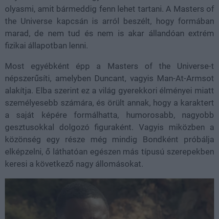
olyasmi, amit bármeddig fenn lehet tartani. A Masters of
the Universe kapcsán is arról beszélt, hogy formában
marad, de nem tud és nem is akar állandóan extrém
fizikai állapotban lenni.
Most egyébként épp a Masters of the Universe-t
népszerűsíti, amelyben Duncant, vagyis Man-At-Armsot
alakítja. Elba szerint ez a világ gyerekkori élményei miatt
személyesebb számára, és örült annak, hogy a karaktert
a saját képére formálhatta, humorosabb, nagyobb
gesztusokkal dolgozó figuraként. Vagyis miközben a
közönség egy része még mindig Bondként próbálja
elképzelni, ő láthatóan egészen más típusú szerepekben
keresi a következő nagy állomásokat.