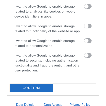
Colantonio szerint a Bethesda azzal kereste meg a
I want to allow Google to enable storage
stúdiót, hogy a Thief jogait próbálja megszerezni, és úgy
related to analytics like cookies on web or
gondolta, az Arkane lenne a megfelelő csapat a
device identifiers in apps.
folytatáshoz. Ez önmagában is tökéletes párosításnak
hangzik, hiszen a Thief a lopakodós játékok egyik
I want to allow Google to enable storage
related to functionality of the website or app.
legfontosabb őse, az Arkane pedig később pont azokból
az elemekből épített saját klasszikust, amelyek miatt a
I want to allow Google to enable storage
műfaj rajongói máig visszasírják Garrett árnyékban
related to personalization.
osonó kalandjait. Harvey Smith úgy fogalmazott, hogy
volt egy nagyon erős pitchük a Thief 4-re, és a lehetőség
I want to allow Google to enable storage
related to security, including authentication
mindkettejüket lázba hozta.
functionality and fraud prevention, and other
user protection.
A másik felkínált álomlehetőség a Blade Runner volt. Ez
CONFIRM
szintén nem véletlenül passzolt volna az Arkane-hez: a
stúdió mindig is erős volt a sűrű atmoszférájú
városokban, a morálisan kényelmetlen döntésekben és
Data Deletion
Data Access
Privacy Policy