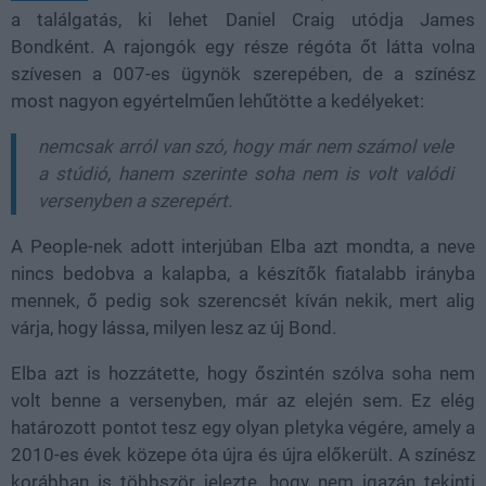
a találgatás, ki lehet Daniel Craig utódja James
Bondként. A rajongók egy része régóta őt látta volna
szívesen a 007-es ügynök szerepében, de a színész
most nagyon egyértelműen lehűtötte a kedélyeket:
nemcsak arról van szó, hogy már nem számol vele
a stúdió, hanem szerinte soha nem is volt valódi
versenyben a szerepért.
A People-nek adott interjúban Elba azt mondta, a neve
nincs bedobva a kalapba, a készítők fiatalabb irányba
mennek, ő pedig sok szerencsét kíván nekik, mert alig
várja, hogy lássa, milyen lesz az új Bond.
Elba azt is hozzátette, hogy őszintén szólva soha nem
volt benne a versenyben, már az elején sem. Ez elég
határozott pontot tesz egy olyan pletyka végére, amely a
2010-es évek közepe óta újra és újra előkerült. A színész
korábban is többször jelezte, hogy nem igazán tekinti