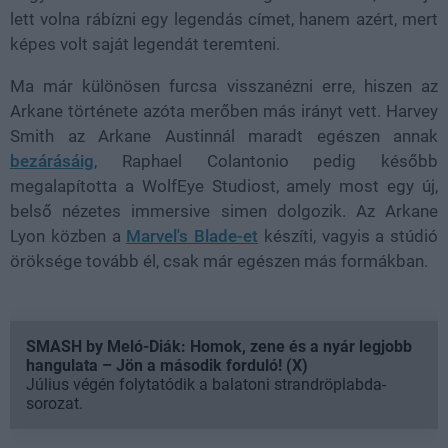
lett volna rábízni egy legendás címet, hanem azért, mert
képes volt saját legendát teremteni.
Ma már különösen furcsa visszanézni erre, hiszen az
Arkane története azóta merőben más irányt vett. Harvey
Smith az Arkane Austinnál maradt egészen annak
bezárásáig
, Raphael Colantonio pedig később
megalapította a WolfEye Studiost, amely most egy új,
belső nézetes immersive simen dolgozik. Az Arkane
Lyon közben a
Marvel's Blade-et
készíti, vagyis a stúdió
öröksége tovább él, csak már egészen más formákban.
SMASH by Meló-Diák: Homok, zene és a nyár legjobb
hangulata – Jön a második forduló! (X)
Július végén folytatódik a balatoni strandröplabda-
sorozat.