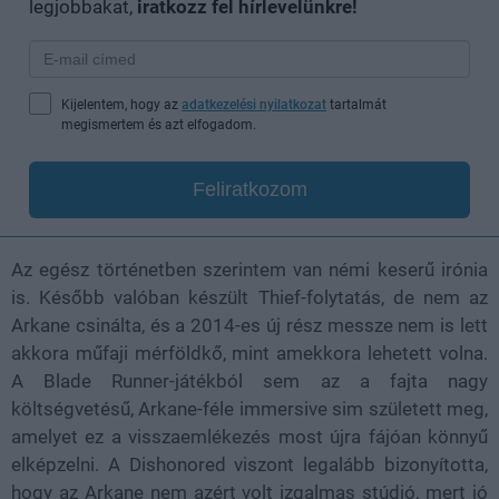
legjobbakat,
iratkozz fel hírlevelünkre!
Kijelentem, hogy az
adatkezelési nyilatkozat
tartalmát
megismertem és azt elfogadom.
Feliratkozom
Az egész történetben szerintem van némi keserű irónia
is. Később valóban készült Thief-folytatás, de nem az
Arkane csinálta, és a 2014-es új rész messze nem is lett
akkora műfaji mérföldkő, mint amekkora lehetett volna.
A Blade Runner-játékból sem az a fajta nagy
költségvetésű, Arkane-féle immersive sim született meg,
amelyet ez a visszaemlékezés most újra fájóan könnyű
elképzelni. A Dishonored viszont legalább bizonyította,
hogy az Arkane nem azért volt izgalmas stúdió, mert jó