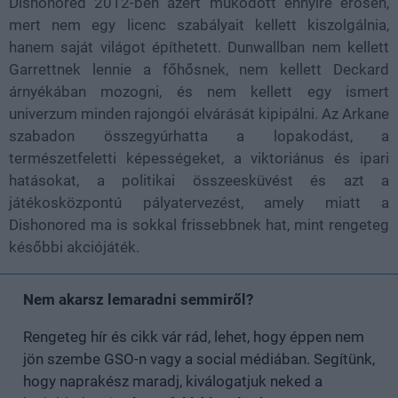
Dishonored 2012-ben azért működött ennyire erősen,
mert nem egy licenc szabályait kellett kiszolgálnia,
hanem saját világot építhetett. Dunwallban nem kellett
Garrettnek lennie a főhősnek, nem kellett Deckard
árnyékában mozogni, és nem kellett egy ismert
univerzum minden rajongói elvárását kipipálni. Az Arkane
szabadon összegyúrhatta a lopakodást, a
természetfeletti képességeket, a viktoriánus és ipari
hatásokat, a politikai összeesküvést és azt a
játékosközpontú pályatervezést, amely miatt a
Dishonored ma is sokkal frissebbnek hat, mint rengeteg
későbbi akciójáték.
Nem akarsz lemaradni semmiről?
Rengeteg hír és cikk vár rád, lehet, hogy éppen nem
jön szembe GSO-n vagy a social médiában. Segítünk,
hogy naprakész maradj, kiválogatjuk neked a