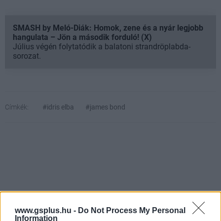
SMASH by Meló-Diák: Homok, zene és a nyár legjobb
hangulata – Jön a második forduló! (X)
Július végén folytatódik a balatoni strandröplabda-
sorozat.
Címkék:
#idris elba
#james bond
www.gsplus.hu -
Do Not Process My Personal
Hozzászólások
Information