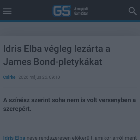
Idris Elba végleg lezárta a
James Bond-pletykákat
Csirke
|
2026 május 26. 09:10
A színész szerint soha nem is volt versenyben a
szerepért.
Loaded
:
Unmute
38.26%
Idris Elba
neve rendszeresen előkerült, amikor arról ment