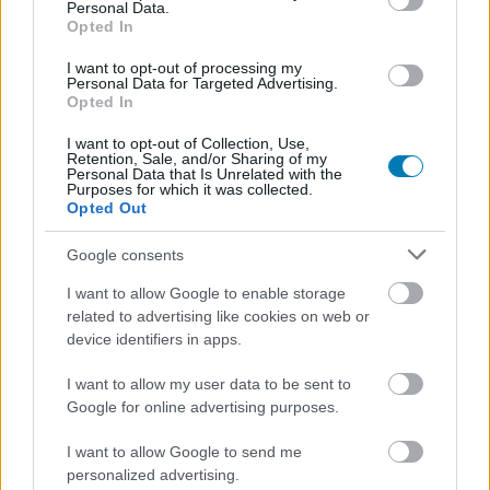
Personal Data.
ebben a formában. Raphael Colantonio és Harvey Smith,
Opted In
a Dishonored társalkotói egy friss fejlesztői
I want to opt-out of processing my
végigjátszásban meséltek arról, hogy az Arkane Studios
Personal Data for Targeted Advertising.
a Bethesda közelében először nem saját új világon
Opted In
dolgozott volna, hanem két legendás IP egyikén: a Thief
I want to opt-out of Collection, Use,
4-en vagy egy Blade Runner-játékon.
Retention, Sale, and/or Sharing of my
Personal Data that Is Unrelated with the
Purposes for which it was collected.
Opted Out
Google consents
I want to allow Google to enable storage
related to advertising like cookies on web or
device identifiers in apps.
I want to allow my user data to be sent to
Google for online advertising purposes.
I want to allow Google to send me
personalized advertising.