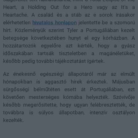
Heart, a Holding Out for a Hero vagy az It's a
Heartache. A család és a stáb az e sorok írásakor
elérhetetlen
hivatalos honlapon
jelentette be a szomorú
hírt. Közleményük szerint Tyler a Portugáliában kezelt
betegsége következtében hunyt el egy kórházban. A
hozzátartozók egyelőre azt kérték, hogy a gyász
időszakában tartsák tiszteletben a magánéletüket,
később pedig további tájékoztatást ígértek.
Az énekesnő egészségi állapotáról már az elmúlt
hónapokban is aggasztó hírek érkeztek. Májusban
sürgősségi bélműtéten esett át Portugáliában, ezt
követően mesterséges kómába helyezték. Szóvivője
később megerősítette, hogy ugyan felébresztették, de
továbbra is súlyos állapotban, intenzív osztályon
kezelték.