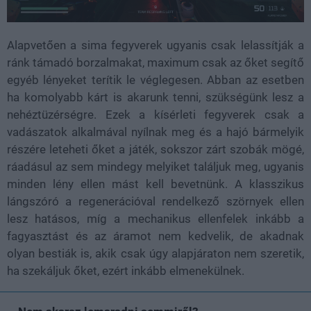
Alapvetően a sima fegyverek ugyanis csak lelassítják a
ránk támadó borzalmakat, maximum csak az őket segítő
egyéb lényeket terítik le véglegesen. Abban az esetben
ha komolyabb kárt is akarunk tenni, szükségünk lesz a
nehéztüzérségre. Ezek a kísérleti fegyverek csak a
vadászatok alkalmával nyílnak meg és a hajó bármelyik
részére leteheti őket a játék, sokszor zárt szobák mögé,
ráadásul az sem mindegy melyiket találjuk meg, ugyanis
minden lény ellen mást kell bevetnünk. A klasszikus
lángszóró a regenerációval rendelkező szörnyek ellen
lesz hatásos, míg a mechanikus ellenfelek inkább a
fagyasztást és az áramot nem kedvelik, de akadnak
olyan bestiák is, akik csak úgy alapjáraton nem szeretik,
ha szekáljuk őket, ezért inkább elmenekülnek.