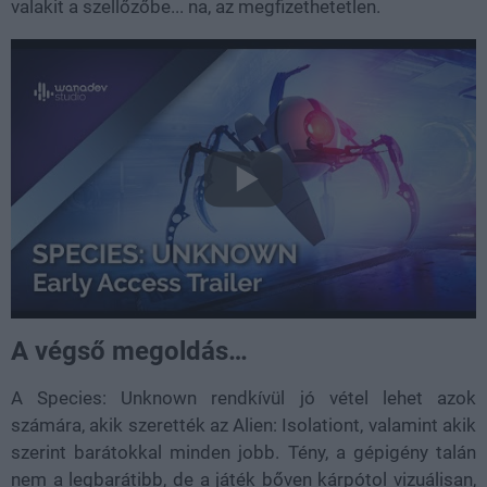
valakit a szellőzőbe... na, az megfizethetetlen.
A végső megoldás…
A Species: Unknown rendkívül jó vétel lehet azok
számára, akik szerették az Alien: Isolationt, valamint akik
szerint barátokkal minden jobb. Tény, a gépigény talán
nem a legbarátibb, de a játék bőven kárpótol vizuálisan,