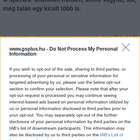
még talán egy kicsit több is.
Loaded
:
Unmute
81.69%
Kétségtelen, hogy az évek óta tartó, fillérekből
elkészíthető gyakran indokolatlanul népszerű játékok
www.gsplus.hu -
Do Not Process My Personal
ideje
még nem járt le
, sőt, talán még csak most indulnak
Information
majd be igazán, de azért már most is eléggé megterhelő
a sokadik ugyanolyan cím között megtalálni a jobb
If you wish to opt-out of the sale, sharing to third parties, or
processing of your personal or sensitive information for
darabokat. Mindenki szeretne a következő R.E.P.O. vagy
targeted advertising by us, please use the below opt-out
Peak lenni, de mégis úgy tűnik, hogy ez az "egyszerű de
section to confirm your selection. Please note that after your
szórakoztató" középút valahogy nem mindenkinek akar
opt-out request is processed you may continue seeing
összejönni.
interest-based ads based on personal information utilized by
us or personal information disclosed to third parties prior to
Sajnos engem is túl sokszor beszéltek rá olyan olcsó
your opt-out. You may separately opt-out of the further
disclosure of your personal information by third parties on the
játékokra, amikről előre tudtam, hogy pár óránál többet
IAB’s list of downstream participants. This information may
valószínűleg nem fogok velük játszani, de mindent a
also be disclosed by us to third parties on the
IAB’s List of
barátokért, nemde? Egy ilyen csalódás után találtam rá a