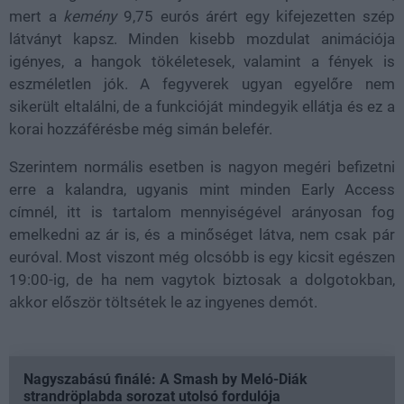
mert a
kemény
9,75 eurós árért egy kifejezetten szép
látványt kapsz. Minden kisebb mozdulat animációja
igényes, a hangok tökéletesek, valamint a fények is
eszméletlen jók. A fegyverek ugyan egyelőre nem
sikerült eltalálni, de a funkcióját mindegyik ellátja és ez a
korai hozzáférésbe még simán belefér.
Szerintem normális esetben is nagyon megéri befizetni
erre a kalandra, ugyanis mint minden Early Access
címnél, itt is tartalom mennyiségével arányosan fog
emelkedni az ár is, és a minőséget látva, nem csak pár
euróval. Most viszont még olcsóbb is egy kicsit egészen
19:00-ig, de ha nem vagytok biztosak a dolgotokban,
akkor először töltsétek le az ingyenes demót.
Nagyszabású finálé: A Smash by Meló-Diák
strandröplabda sorozat utolsó fordulója