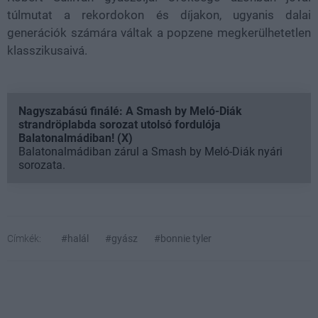
túlmutat a rekordokon és díjakon, ugyanis dalai
generációk számára váltak a popzene megkerülhetetlen
klasszikusaivá.
Nagyszabású finálé: A Smash by Meló-Diák
strandröplabda sorozat utolsó fordulója
Balatonalmádiban! (X)
Balatonalmádiban zárul a Smash by Meló-Diák nyári
sorozata.
Címkék:
#halál
#gyász
#bonnie tyler