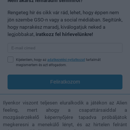
Nem akarsz lemaradni semmiről?
Rengeteg hír és cikk vár rád, lehet, hogy éppen nem
jön szembe GSO-n vagy a social médiában. Segítünk,
hogy naprakész maradj, kiválogatjuk neked a
legjobbakat,
iratkozz fel hírlevelünkre!
Kijelentem, hogy az
adatkezelési nyilatkozat
tartalmát
megismertem és azt elfogadom.
Feliratkozom
Ilyenkor viszont teljesen eluralkodik a játékon az Alien
feeling, mert ahogy a csapattársaiddal a
mozgásérzékelő képernyőjére tapadva próbáljátok
megkeresni a menekülő lényt, és az hirtelen felránt