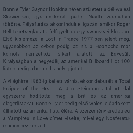
Bonnie Tyler Gaynor Hopkins néven született a dél-walesi
Skewenben, gyermekkorát pedig Neath városában
töltötte. Pályafutása akkor indult el igazán, amikor Roger
Bell tehetségkutató felfigyelt rá egy swansea-i klubban.
Első kislemeze, a Lost in France 1977-ben jelent meg,
ugyanebben az évben pedig az It's a Heartache már
komoly nemzetközi sikert aratott, az Egyesült
Királyságban a negyedik, az amerikai Billboard Hot 100
listán pedig a harmadik helyig jutott.
A világhírre 1983-ig kellett várnia, ekkor debütált a Total
Eclipse of the Heart. A Jim Steinman által írt dal
egyszerre hódította meg a brit és az amerikai
slágerlistákat, Bonnie Tyler pedig első walesi előadóként
állhatott az amerikai lista élére. A szerzemény eredetileg
a Vampires in Love címet viselte, mivel egy Nosferatu-
musicalhez készült.