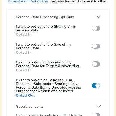
Downstream Participants
that may further disclose it to other
Species: Unknownra
, egy gyanúsan jól kinéző játékra,
third parties.
ami nem csak a képek alapján tűnt nagyon jó vételnek,
Please note that this website/app uses one or more Google
Personal Data Processing Opt Outs
hanem a rövidke előzetes után is, ami azért ritka ebben a
services and may gather and store information including but
kategóriában.
not limited to your visit or usage behaviour. You may click to
I want to opt-out of the Sharing of my
personal data.
grant or deny consent to Google and its third-party tags to
Opted In
Némi szkepticizmussal, de végül rávettem magam
use your data for below specified purposes in below Google
a vásárlásra, és kijelenthetem, nagyon jól tettem.
consent section.
I want to opt-out of the Sale of my
Personal Data.
Ezen a hajón nem él ilyen
Opted In
A játék - hasonlóan a fentebb említett példákhoz - nem
I want to opt-out of processing my
Personal Data for Targeted Advertising.
mesél sokat, maximum egy kontextust ad, ami nagyjából
Opted In
annyi, hogy egy zsoldos bőrébe bújva a saját kis
I want to opt-out of Collection, Use,
űrállomásunk terminálján keresztül munkákat
Retention, Sale, and/or Sharing of my
vállalhatunk el különböző cégektől, ahol elhagyatott
Personal Data that Is Unrelated with the
Purposes for which it was collected.
hajók fekete dobozát kell elhozni, vagy felrobbantani az
Opted Out
egészet, úgy ahogy van. Mindezt természetesen nem
Google consents
ingyen, hanem busás jutalomért cserébe, amiből aztán
később fejleszthetjük zsoldosunkat.
I want to allow Google to enable storage