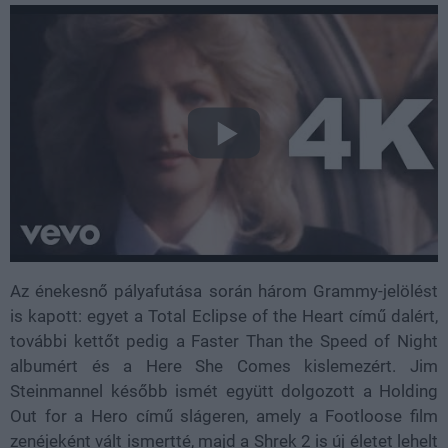
Az énekesnő pályafutása során három Grammy-jelölést
is kapott: egyet a Total Eclipse of the Heart című dalért,
további kettőt pedig a Faster Than the Speed of Night
albumért és a Here She Comes kislemezért. Jim
Steinmannel később ismét együtt dolgozott a Holding
Out for a Hero című slágeren, amely a Footloose film
zenéjeként vált ismertté, majd a Shrek 2 is új életet lehelt