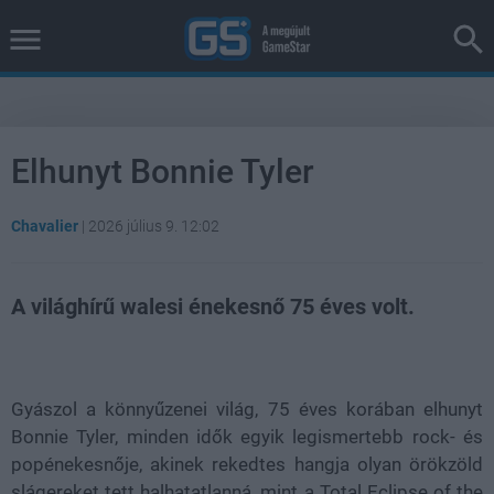
Elhunyt Bonnie Tyler
Chavalier
|
2026 július 9. 12:02
A világhírű walesi énekesnő 75 éves volt.
Loaded
:
Unmute
100.00%
Gyászol a könnyűzenei világ, 75 éves korában elhunyt
Bonnie Tyler, minden idők egyik legismertebb rock- és
popénekesnője, akinek rekedtes hangja olyan örökzöld
slágereket tett halhatatlanná, mint a Total Eclipse of the