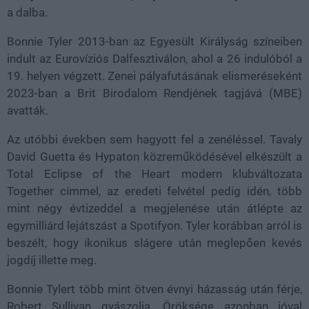
a dalba.
Bonnie Tyler 2013-ban az Egyesült Királyság színeiben
indult az Eurovíziós Dalfesztiválon, ahol a 26 indulóból a
19. helyen végzett. Zenei pályafutásának elismeréseként
2023-ban a Brit Birodalom Rendjének tagjává (MBE)
avatták.
Az utóbbi években sem hagyott fel a zenéléssel. Tavaly
David Guetta és Hypaton közreműködésével elkészült a
Total Eclipse of the Heart modern klubváltozata
Together címmel, az eredeti felvétel pedig idén, több
mint négy évtizeddel a megjelenése után átlépte az
egymilliárd lejátszást a Spotifyon. Tyler korábban arról is
beszélt, hogy ikonikus slágere után meglepően kevés
jogdíj illette meg.
Bonnie Tylert több mint ötven évnyi házasság után férje,
Robert Sullivan gyászolja. Öröksége azonban jóval