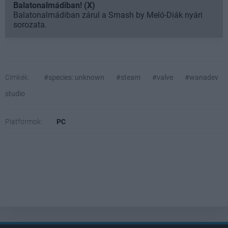
Balatonalmádiban! (X)
Balatonalmádiban zárul a Smash by Meló-Diák nyári
sorozata.
Címkék:
#species: unknown
#steam
#valve
#wanadev
studio
Platformok:
PC