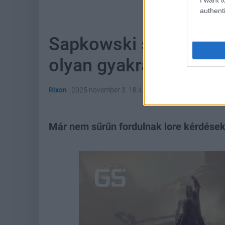
authenti
Sapkowski szerint a 
olyan gyakran a véle
Rixon
|
2025 november 3. 18:41
Már nem sűrűn fordulnak lore kérdésekk