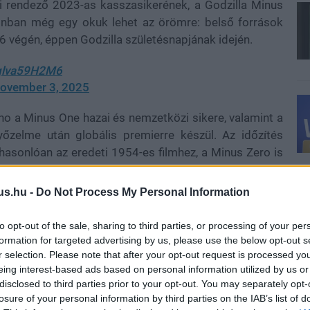
i rendező 2023-as kasszasikerének, a Godzilla Minus
zonban még egy okuk lehet az örömre: belső források
26 végén, éppen Godzilla születésnapjának idején.
/qlva59H2M6
ovember 3, 2025
oho a Minus One hazai és nemzetközi sikere, valamint a
yőzelme után globális premierre készül. Az időzítés
 hasonlóan az eredeti 1954-es filmhez, a Minus Zero is
egendás kaidzsu történetének következő fejezetét.
us.hu -
Do Not Process My Personal Information
to opt-out of the sale, sharing to third parties, or processing of your per
nem "állásfoglalásként" tekint az új filmre. A forgatás
formation for targeted advertising by us, please use the below opt-out s
on és Norvégiában is - ez arra utal, hogy a Toho jóval
r selection. Please note that after your opt-out request is processed y
, mint az előző, kizárólag Japánban forgatott rész
eing interest-based ads based on personal information utilized by us or
láros költségvetésből készült, a Minus Zero minden
disclosed to third parties prior to your opt-out. You may separately opt-
losure of your personal information by third parties on the IAB’s list of
 Három évvel az utolsó japán Godzilla-film után és két