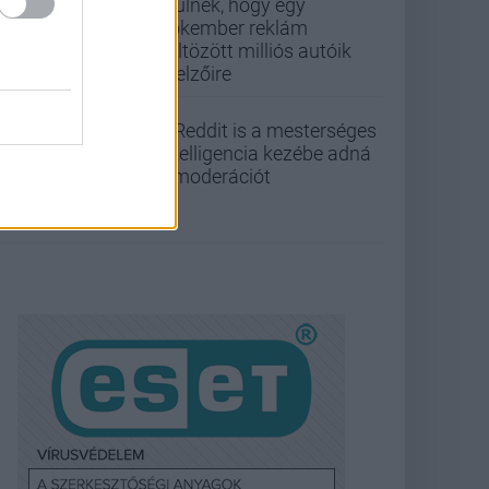
örülnek, hogy egy
Pókember reklám
költözött milliós autóik
kijelzőire
A Reddit is a mesterséges
intelligencia kezébe adná
a moderációt