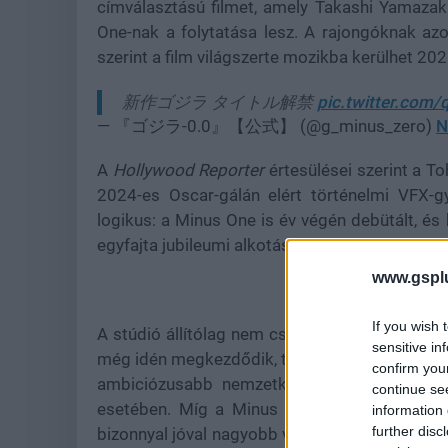
címválasztású filmet, amely Takashi Yamazak
One-nak a folytatása lesz. A rajongóknak a
szerint a film világszerte mozikba kerülhet 20
新作ゴジラ タイトル解禁
pic.twitter.com
— 『ゴジラ-0.0』【公式】 (@g_minus_zero)
N
A
Hollywood Reporter
értesülései szerint a T
2024-es Oscar-gálán elért történelmi VFX-g
logikus: a Minus One is év végén debütált, és
egyfajta jubileumi alkotásként keretezheti a l
www.gspl
If you wish 
A stúdió állítólag nem csupán folytatásként, ha
sensitive in
még idén megkezdődik, többek között Új-Zéland
confirm you
ambiciózusabb nemzetközi produkciót tervez
continue se
esetében. Míg a Minus One 10-15 millió dol
information 
further disc
bizonnyal jóval nagyobb volumenű projekt lesz.