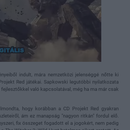
nyeiből indult, mára nemzetközi jelenséggé nőtte ki
rojekt Red játékai. Sapkowski legutóbbi nyilatkozata
el fejlesztőkkel való kapcsolatával, még ha ma már csak
elmondta, hogy korábban a CD Projekt Red gyakran
szleteiről, ám ez manapság "nagyon ritkán" fordul elő.
szeri, fix összeget fogadott el a jogokért, nem pedig