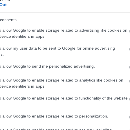
Out
consents
b hangulata – Jön a második forduló! (X)
sorozat.
o allow Google to enable storage related to advertising like cookies on
evice identifiers in apps.
o allow my user data to be sent to Google for online advertising
o
s.
to allow Google to send me personalized advertising.
o allow Google to enable storage related to analytics like cookies on
evice identifiers in apps.
o allow Google to enable storage related to functionality of the website
o allow Google to enable storage related to personalization.
zászólások
o allow Google to enable storage related to security, including