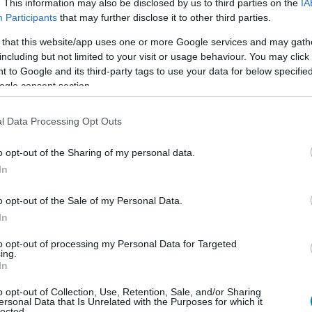
. This information may also be disclosed by us to third parties on the
IA
remierjét követően a rajongók világszerte hatalmas
Participants
that may further disclose it to other third parties.
zitermeket a legendás szörny lépte.
 that this website/app uses one or more Google services and may gath
d a címe, azt jelenleg megtippelni sem tudjuk, ha van
including but not limited to your visit or usage behaviour. You may click 
szekcióban.
 to Google and its third-party tags to use your data for below specifi
ogle consent section.
l Data Processing Opt Outs
en nem jön szembe GSO-n vagy a social médiában.
o opt-out of the Sharing of my personal data.
In
 neked a legjobbakat,
iratkozz fel hírlevelünkre!
o opt-out of the Sale of my Personal Data.
In
smertem és azt elfogadom.
to opt-out of processing my Personal Data for Targeted
ing.
In
liratkozom
o opt-out of Collection, Use, Retention, Sale, and/or Sharing
ersonal Data that Is Unrelated with the Purposes for which it
lected.