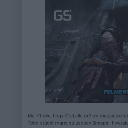
Loaded
:
Unmute
21.86%
Ma 71 éve, hogy Godzilla örökre megváltoztat
Toho stúdió máris stílusosan ünnepel: hivatal