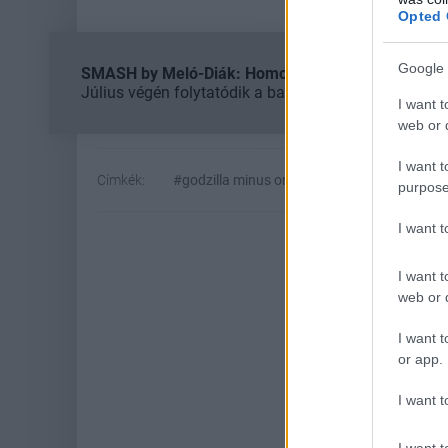
Opted 
Google 
SMASH by Meló-Diák: Homok, zene és a nyár legjob
Július végén folytatódik a balatoni strandröplabda-
I want t
web or d
I want t
Címkék:
#godzilla minus one
#godzilla monus zer
purpose
I want 
I want t
web or d
I want t
or app.
I want t
Hoz
I want t