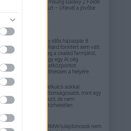
Samsung Galaxy Z Fold8
teszt – Útlevél a jövőbe
Egy idős házaspár 8
milliárd forintért sem vált
meg a család farmjától,
hogy egy AI cég
adatközpontot
építhessen a helyére
A jelkulcs sokkal
biztonságosabb, mint egy
jelszó, de nem
feltörhetetlen
A BMW-tulajdonosok nem