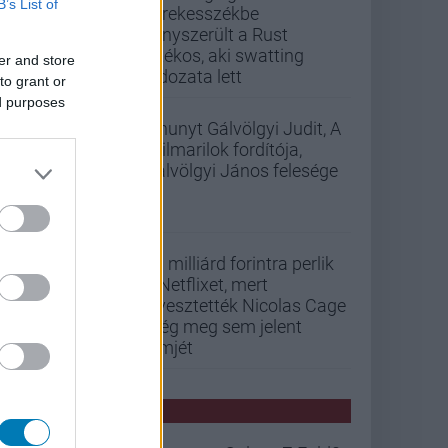
B’s List of
kerekesszékbe
kényszerült a Rust
játékos, aki swatting
er and store
áldozata lett
to grant or
ed purposes
Elhunyt Gálvölgyi Judit, A
szilmarilok fordítója,
Gálvölgyi János felesége
33 milliárd forintra perlik
a Netflixet, mert
elvesztették Nicolas Cage
még meg sem jelent
filmjét
PCW HÍREK