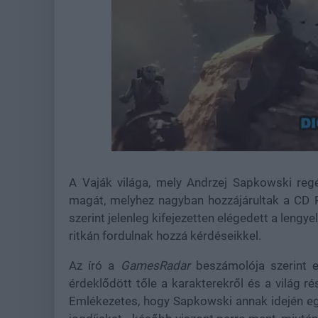
Loaded
:
Unmute
37.84%
A Vaják világa, mely Andrzej Sapkowski regé
magát, melyhez nagyban hozzájárultak a CD P
szerint jelenleg kifejezetten elégedett a lengy
ritkán fordulnak hozzá kérdéseikkel.
Az író a
GamesRadar
beszámolója szerint 
érdeklődött tőle a karakterekről és a világ ré
Emlékezetes, hogy Sapkowski annak idején egy