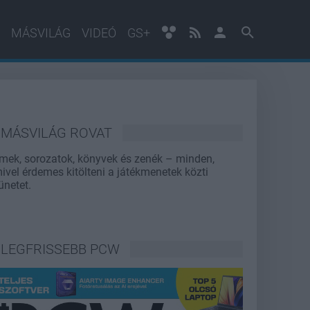
MÁSVILÁG
VIDEÓ
GS+
MÁSVILÁG ROVAT
lmek, sorozatok, könyvek és zenék – minden,
ivel érdemes kitölteni a játékmenetek közti
ünetet.
LEGFRISSEBB PCW