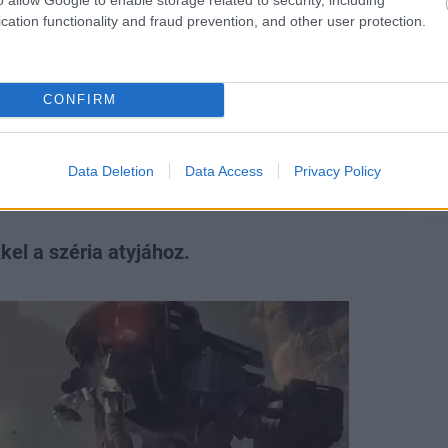
cation functionality and fraud prevention, and other user protection.
CDPR már nem kéri ki
CONFIRM
ményét, mint korábban
Data Deletion
Data Access
Privacy Policy
el a széria atyjához.