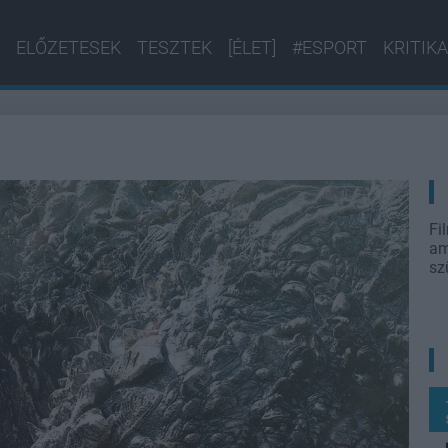
ELŐZETESEK
TESZTEK
[ÉLET]
#ESPORT
KRITIKA
Fi
am
sz