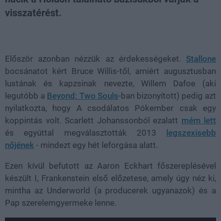
visszatérést.
Loaded
:
Unmute
38.26%
Először azonban nézzük az érdekességeket.
Stallone
bocsánatot kért Bruce Willis-től, amiért augusztusban
lustának és kapzsinak nevezte, Willem Dafoe (aki
legutóbb a
Beyond: Two Souls
-ban bizonyított) pedig azt
nyilatkozta, hogy A csodálatos Pókember csak egy
koppintás volt. Scarlett Johanssonból ezalatt
mém lett
és egyúttal megválasztották 2013
legszexisebb
nőjének
- mindezt egy hét leforgása alatt.
Ezen kívül befutott az Aaron Eckhart főszereplésével
készült I, Frankenstein első előzetese, amely úgy néz ki,
mintha az Underworld (a producerek ugyanazok) és a
Pap szerelemgyermeke lenne.