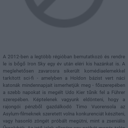
A 2012-ben a legtöbb régióban bemutatkozó és rendre
le is bőgő Iron Sky egy év után eléri kis hazánkat is. A
meglehetősen zavarosra sikerült komédiaelemekkel
tarkított sci-fi - amelyben a Holdon bázist vert náci
katonák mindennapjait ismerhetjük meg - főszerepében
a szebb napokat is megélt Udo Kier tűnik fel a Führer
szerepében. Képtelenek vagyunk eldönteni, hogy a
rajongói pénzből gazdálkodó Timo Vuorensola az
Asylum-filmeknek szeretett volna konkurenciát készíteni,
vagy hasonló zöngét próbált megütni, mint a zseniális