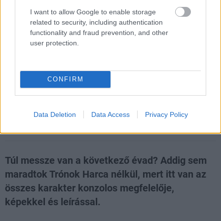
I want to allow Google to enable storage
related to security, including authentication
Hozzászólások
functionality and fraud prevention, and other
user protection.
Trónok Harca karakterek
CONFIRM
konzolbőrben
Data Deletion
Data Access
Privacy Policy
daev
|
2013 október 9. 14:40
Túl messze van a következő évad? Addig sem
maradtok Trónok Harca nélkül, mert itt van az
összes karakter konzolos megfelelője,
képekkel és leírással.
Loaded
:
Unmute