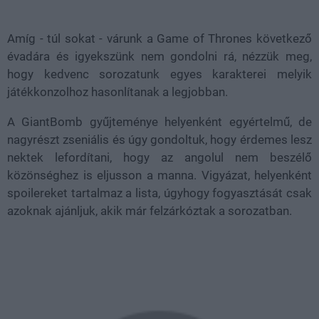
21.86%
Amíg - túl sokat - várunk a Game of Thrones következő
évadára és igyekszünk nem gondolni rá, nézzük meg,
hogy kedvenc sorozatunk egyes karakterei melyik
játékkonzolhoz hasonlítanak a legjobban.
A GiantBomb gyűjteménye helyenként egyértelmű, de
nagyrészt zseniális és úgy gondoltuk, hogy érdemes lesz
nektek lefordítani, hogy az angolul nem beszélő
közönséghez is eljusson a manna. Vigyázat, helyenként
spoilereket tartalmaz a lista, úgyhogy fogyasztását csak
azoknak ajánljuk, akik már felzárkóztak a sorozatban.