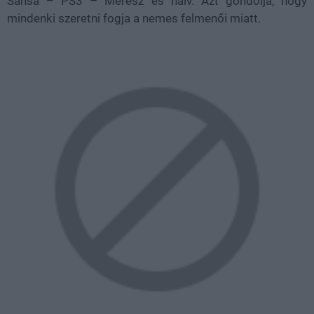
Sansa – PS3 – Merész és naiv. Azt gondolja, hogy
mindenki szeretni fogja a nemes felmenői miatt.