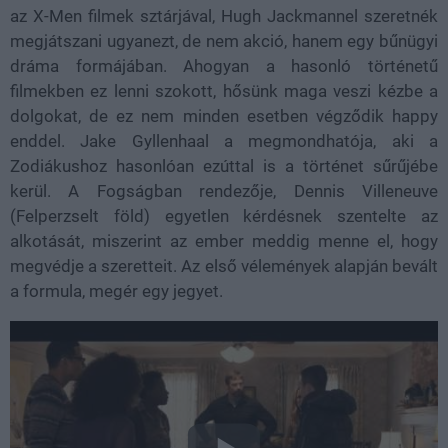
az X-Men filmek sztárjával, Hugh Jackmannel szeretnék
megjátszani ugyanezt, de nem akció, hanem egy bűnügyi
dráma formájában. Ahogyan a hasonló történetű
filmekben ez lenni szokott, hősünk maga veszi kézbe a
dolgokat, de ez nem minden esetben végződik happy
enddel. Jake Gyllenhaal a megmondhatója, aki a
Zodiákushoz hasonlóan ezúttal is a történet sűrűjébe
kerül. A Fogságban rendezője, Dennis Villeneuve
(Felperzselt föld) egyetlen kérdésnek szentelte az
alkotását, miszerint az ember meddig menne el, hogy
megvédje a szeretteit. Az első vélemények alapján bevált
a formula, megér egy jegyet.