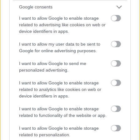
Google consents
SMASH by Meló-Diák: Homok, zene és a nyár legjobb
hangulata – Jön a második forduló! (X)
I want to allow Google to enable storage
Július végén folytatódik a balatoni strandröplabda-
related to advertising like cookies on web or
sorozat.
device identifiers in apps.
I want to allow my user data to be sent to
Google for online advertising purposes.
Címkék:
#filmajánló
#prisoners
#a háború császára
I want to allow Google to send me
personalized advertising.
#emperor
#iron sky
#adéle élete 1-2. fejezet
#blue is the
warmest color
#templom a dombon
#krugovi
I want to allow Google to enable storage
related to analytics like cookies on web or
device identifiers in apps.
Platformok:
GBA
I want to allow Google to enable storage
related to functionality of the website or app.
I want to allow Google to enable storage
related to personalization.