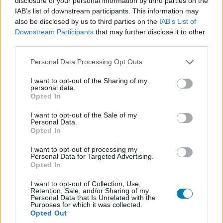
disclosure of your personal information by third parties on the
IAB’s list of downstream participants. This information may
also be disclosed by us to third parties on the
IAB’s List of
Downstream Participants
that may further disclose it to other
third parties.
Please note that this website/app uses one or more Google
Personal Data Processing Opt Outs
services and may gather and store information including but
not limited to your visit or usage behaviour. You may click to
I want to opt-out of the Sharing of my
personal data.
grant or deny consent to Google and its third-party tags to
Opted In
use your data for below specified purposes in below Google
A heti DVD és Blu-ray megjelenések:
consent section.
I want to opt-out of the Sale of my
Personal Data.
Danny Boyle sokadszorra bizonyítja tehetségét a
Transz
-
Opted In
ban (DVD+Blu-ray), Kristin Scott Thomas
A házban
(DVD) című thrillerrel jelentkezik, valamint bemutatkozik
I want to opt-out of processing my
Personal Data for Targeted Advertising.
a drogdílerek életét nyomon követő
ill Manors – Rázós
Opted In
környék
(DVD) is. A családi filmek kedvelőinek ezúttal a
I want to opt-out of Collection, Use,
kizárólag Blu-rayen érkező 3D-s
A vadon kölykei
t
Retention, Sale, and/or Sharing of my
Personal Data that Is Unrelated with the
szánták.
Purposes for which it was collected.
Opted Out