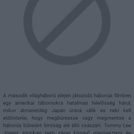
A második világháború idején játszódó háborús filmben
egy amerikai tábornokra hatalmas felelősség hárul,
mikor átmenetileg Japán urává válik és neki kell
eldöntenie, hogy megbüntesse vagy megmentse a
háborús bűneiért bíróság elé álló császárt. Tommy Lee
Jonest azonban nem olyan könnyű megijeszteni és