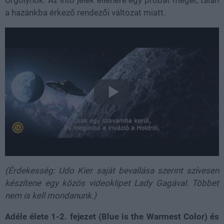
Űrgolyhók. Az intő jelek ellenére egy próbát megér, talán
a hazánkba érkező rendezői változat miatt.
(Érdekesség: Udo Kier saját bevallása szerint szívesen
készítene egy közös videoklipet Lady Gagával. Többet
nem is kell mondanunk.)
Adéle élete 1-2. fejezet (Blue is the Warmest Color) és