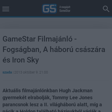
GameStar Filmajánló -
Fogságban, A háború császára
és Iron Sky
szada
|
2013 október 9. 21:00
Aktuális filmajánlónkban Hugh Jackman
gyermekét elrabolják, Tommy Lee Jones
parancsnok lesz a II. világháború alatt, míg a
nácik a Holdon található bázisukból várják a