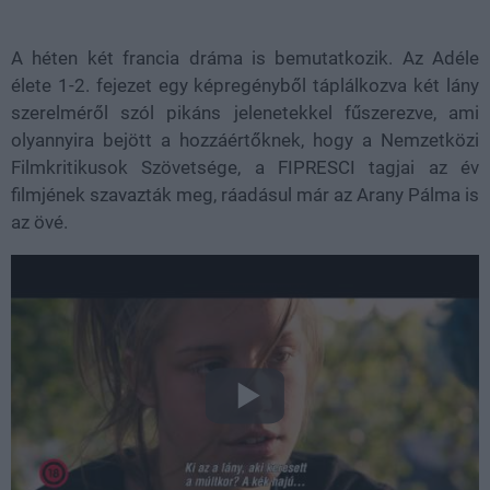
A héten két francia dráma is bemutatkozik. Az Adéle
élete 1-2. fejezet egy képregényből táplálkozva két lány
szerelméről szól pikáns jelenetekkel fűszerezve, ami
olyannyira bejött a hozzáértőknek, hogy a Nemzetközi
Filmkritikusok Szövetsége, a FIPRESCI tagjai az év
filmjének szavazták meg, ráadásul már az Arany Pálma is
az övé.