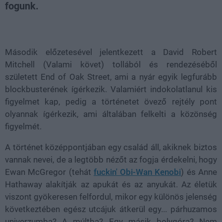
fogunk.
Loaded
:
Unmute
38.46%
Második előzetesével jelentkezett a David Robert
Mitchell (Valami követ) tollából és rendezéséből
született End of Oak Street, ami a nyár egyik legfurább
blockbusterének ígérkezik. Valamiért indokolatlanul kis
figyelmet kap, pedig a történetet övező rejtély pont
olyannak ígérkezik, ami általában felkelti a közönség
figyelmét.
A történet középpontjában egy család áll, akiknek biztos
vannak nevei, de a legtöbb nézőt az fogja érdekelni, hogy
Ewan McGregor (tehát
fuckin' Obi-Wan Kenobi
) és Anne
Hathaway alakítják az apukát és az anyukát. Az életük
viszont gyökeresen felfordul, mikor egy különös jelenség
következtében egész utcájuk átkerül egy... párhuzamos
univerzumba? A múltba? Egy másik bolygóra? Nem