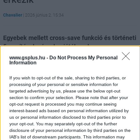
Chavalier
|
2026 június 2. 15:34
Egyebek mellett cross-save funkció és történeti
finomítások várnak a játékosokra.
www.gsplus.hu -
Do Not Process My Personal
Loaded
:
Unmute
21.86%
Information
Részletesen
ismertette
a Pearl Abyss, milyen
If you wish to opt-out of the sale, sharing to third parties, or
újdonságokra számíthatnak a
Crimson Desert
játékosai
processing of your personal or sensitive information for
a következő hónapokban. A fejlesztők júniustól
targeted advertising by us, please use the below opt-out
section to confirm your selection. Please note that after your
szeptemberig több jelentős frissítést terveznek, amelyek
opt-out request is processed you may continue seeing
között új harci kihívások, történeti módosítások,
interest-based ads based on personal information utilized by
kényelmi funkciók és platformok közötti
us or personal information disclosed to third parties prior to
mentésszinkronizálás is szerepel. Emellett az is
your opt-out. You may separately opt-out of the further
hivatalossá vált, hogy már készül a játék első letölthető
disclosure of your personal information by third parties on the
IAB’s list of downstream participants. This information may
kiegészítője. A stúdió szerint a közelgő fejlesztések