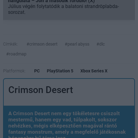
hangulata – Jön a második forduló! (X)
Július végén folytatódik a balatoni strandröplabda-
sorozat.
Címkék:
#crimson desert
#pearl abyss
#dlc
#roadmap
Platformok:
PC
PlayStation 5
Xbox Series X
Crimson Desert
A Crimson Desert nem egy tökéletesre csiszolt
mestermű, hanem egy vad, túlpakolt, sokszor
nehézkes, mégis elképesztően magával rántó
fantasy monstrum, amely a megfelelő játékosnak
hónapokra hű társa lesz.