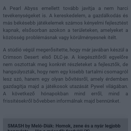
A Pearl Abyss emellett tovább javítja a nem harci
tevékenységeket is. A kereskedelem, a gazdálkodás és
más békésebb játékelemek számos kényelmi fejlesztést
kapnak, elsősorban azokon a területeken, amelyeket a
közösség problémásnak vagy körülményesnek ítélt.
A stúdió végül megerősítette, hogy már javában készül a
Crimson Desert első DLC-je. A kiegészítőről egyelőre
nem osztottak meg konkrét részleteket a fejlesztők, de
hangsúlyozták, hogy nem egy kisebb tartalmi csomagról
lesz szó, hanem egy olyan bővítésről, amely érdemben
gazdagítja majd a játékosok utazását Pywel világában.
A következő hónapokban mind erről, mind a
frissítésekről bővebben informálnak majd bennünket.
SMASH by Meló-Diák: Homok, zene és a nyár legjobb