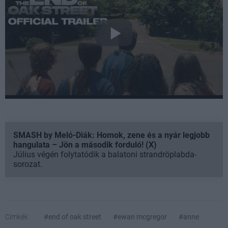
SMASH by Meló-Diák: Homok, zene és a nyár legjobb
hangulata – Jön a második forduló! (X)
Július végén folytatódik a balatoni strandröplabda-
sorozat.
Címkék:
#end of oak street
#ewan mcgregor
#anne