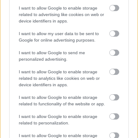
nem árulták el, de a fejlesztők szerint ez a mód
I want to allow Google to enable storage
lehetőséget ad majd arra, hogy a játékosok valóban
related to advertising like cookies on web or
próbára tegyék Greymane harcosként megszerzett
device identifiers in apps.
tudásukat.
I want to allow my user data to be sent to
Google for online advertising purposes.
I want to allow Google to send me
Ezzel párhuzamosan jelentős átalakításon esik át a Re-
personalized advertising.
Blockade rendszer is. A fejlesztők természetesebb
átmeneteket szeretnének kialakítani az ostromok előtti
I want to allow Google to enable storage
és utáni szakaszok között, emellett új védelmi
related to analytics like cookies on web or
device identifiers in apps.
lehetőségek érkeznek bizonyos erődítményekhez. A
jutalmazási rendszert szintén átdolgozzák, hogy a
I want to allow Google to enable storage
területek felszabadítása valóban értékesebbnek
related to functionality of the website or app.
érződjön.
I want to allow Google to enable storage
A történetmesélés terén is változások várhatók. A
related to personalization.
visszajelzések alapján több kulcsfontosságú jelenetet
I want to allow Google to enable storage
finomítanak annak érdekében, hogy Kliff utazása