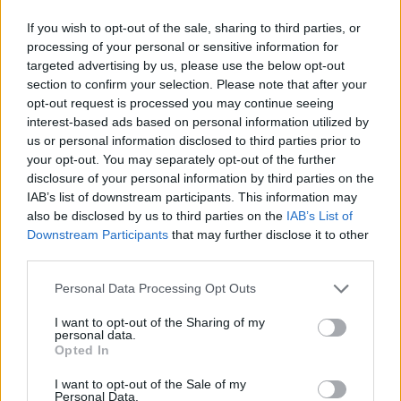
kevesebb rendező kap lehetőséget arra, hogy ilyen
If you wish to opt-out of the sale, sharing to third parties, or
módon, ekkora léptékben forgasson.
processing of your personal or sensitive information for
targeted advertising by us, please use the below opt-out
section to confirm your selection. Please note that after your
opt-out request is processed you may continue seeing
interest-based ads based on personal information utilized by
us or personal information disclosed to third parties prior to
your opt-out. You may separately opt-out of the further
disclosure of your personal information by third parties on the
IAB’s list of downstream participants. This information may
also be disclosed by us to third parties on the
IAB’s List of
Downstream Participants
that may further disclose it to other
third parties.
Please note that this website/app uses one or more Google
Personal Data Processing Opt Outs
A 250 millió dolláros költségvetés természetesen óriási
services and may gather and store information including but
kockázat is. Egy ilyen filmnek a marketinggel együtt
not limited to your visit or usage behaviour. You may click to
I want to opt-out of the Sharing of my
personal data.
grant or deny consent to Google and its third-party tags to
bőven félmilliárd dollár fölötti bevételre lehet szüksége
Opted In
use your data for below specified purposes in below Google
ahhoz, hogy igazán nyugodtan sikernek lehessen
consent section.
I want to opt-out of the Sale of my
nevezni. Nolan mellett szól, hogy az Oppenheimer
Personal Data.