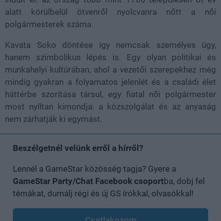
alatt körülbelül ötvenről nyolcvanra nőtt a női
polgármesterek száma.
Kavata Soko döntése így nemcsak személyes ügy,
hanem szimbolikus lépés is. Egy olyan politikai és
munkahelyi kultúrában, ahol a vezetői szerepekhez még
mindig gyakran a folyamatos jelenlét és a családi élet
háttérbe szorítása társul, egy fiatal női polgármester
most nyíltan kimondja: a közszolgálat és az anyaság
nem zárhatják ki egymást.
Beszélgetnél velünk erről a hírről?
Lennél a GameStar közösség tagja? Gyere a
GameStar Party/Chat Facebook csoport
ba, dobj fel
témákat, dumálj régi és új GS írókkal, olvasókkal!
Csatlakozom