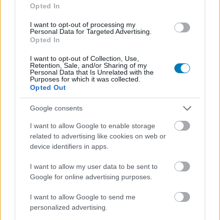
bizonyította: a közönség hajlandó beülni egy hosszú,
Opted In
komoly, rendezőközpontú filmre is, ha az eseményként
I want to opt-out of processing my
van tálalva. Az Odüsszeia viszont másfajta próba lesz,
Personal Data for Targeted Advertising.
Opted In
hiszen itt nem modern történelmi drámáról, hanem egy
klasszikus mitológiai eposz újrafogalmazásáról van szó.
I want to opt-out of Collection, Use,
Retention, Sale, and/or Sharing of my
Personal Data that Is Unrelated with the
A film 2026 júliusában érkezik, vagyis a nyári moziszezon
Purposes for which it was collected.
egyik legnagyobb dobásának szánják. Abban az
Opted Out
időszakban több hatalmas blockbuster is versenyez
Google consents
majd a nézőkért, de Nolan neve, az IMAX-látvány, a
brutális szereplőgárda és a klasszikus alapanyag együtt
I want to allow Google to enable storage
könnyen olyan kombináció lehet, amely kiemeli a
related to advertising like cookies on web or
device identifiers in apps.
mezőnyből. Ha Az Odüsszeia beváltja az ígéreteit, akkor
nemcsak Nolan egyik legdrágább filmje lesz, hanem akár
I want to allow my user data to be sent to
az egyik legnagyobb szabású is.
Google for online advertising purposes.
I want to allow Google to send me
personalized advertising.
SMASH by Meló-Diák: Homok, zene és a nyár legjobb