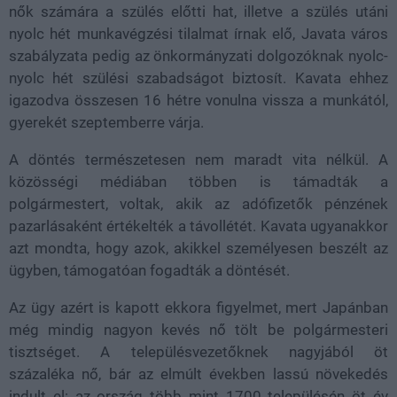
nők számára a szülés előtti hat, illetve a szülés utáni
nyolc hét munkavégzési tilalmat írnak elő, Javata város
szabályzata pedig az önkormányzati dolgozóknak nyolc-
nyolc hét szülési szabadságot biztosít. Kavata ehhez
igazodva összesen 16 hétre vonulna vissza a munkától,
gyerekét szeptemberre várja.
A döntés természetesen nem maradt vita nélkül. A
közösségi médiában többen is támadták a
polgármestert, voltak, akik az adófizetők pénzének
pazarlásaként értékelték a távollétét. Kavata ugyanakkor
azt mondta, hogy azok, akikkel személyesen beszélt az
ügyben, támogatóan fogadták a döntését.
Az ügy azért is kapott ekkora figyelmet, mert Japánban
még mindig nagyon kevés nő tölt be polgármesteri
tisztséget. A településvezetőknek nagyjából öt
százaléka nő, bár az elmúlt években lassú növekedés
indult el: az ország több mint 1700 településén öt év