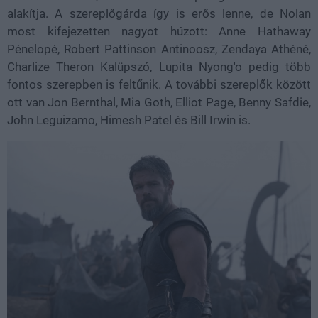
alakítja. A szereplőgárda így is erős lenne, de Nolan
most kifejezetten nagyot húzott: Anne Hathaway
Pénelopé, Robert Pattinson Antinoosz, Zendaya Athéné,
Charlize Theron Kalüpszó, Lupita Nyong'o pedig több
fontos szerepben is feltűnik. A további szereplők között
ott van Jon Bernthal, Mia Goth, Elliot Page, Benny Safdie,
John Leguizamo, Himesh Patel és Bill Irwin is.