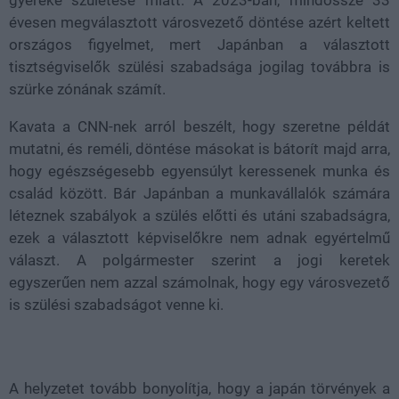
gyereke születése miatt. A 2023-ban, mindössze 33
évesen megválasztott városvezető döntése azért keltett
országos figyelmet, mert Japánban a választott
tisztségviselők szülési szabadsága jogilag továbbra is
szürke zónának számít.
Kavata a CNN-nek arról beszélt, hogy szeretne példát
mutatni, és reméli, döntése másokat is bátorít majd arra,
hogy egészségesebb egyensúlyt keressenek munka és
család között. Bár Japánban a munkavállalók számára
léteznek szabályok a szülés előtti és utáni szabadságra,
ezek a választott képviselőkre nem adnak egyértelmű
választ. A polgármester szerint a jogi keretek
egyszerűen nem azzal számolnak, hogy egy városvezető
is szülési szabadságot venne ki.
A helyzetet tovább bonyolítja, hogy a japán törvények a