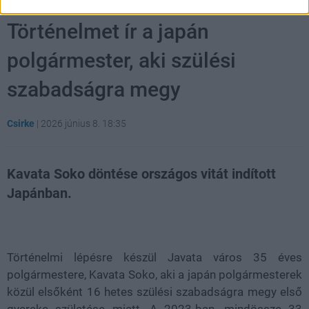
Történelmet ír a japán
polgármester, aki szülési
szabadságra megy
Csirke
|
2026 június 8. 18:35
Kavata Soko döntése országos vitát indított
Japánban.
Loaded
:
Unmute
21.86%
Történelmi lépésre készül Javata város 35 éves
polgármestere, Kavata Soko, aki a japán polgármesterek
közül elsőként 16 hetes szülési szabadságra megy első