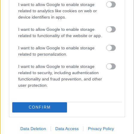
hangulata – Jön a második forduló! (X)
I want to allow Google to enable storage
Július végén folytatódik a balatoni strandröplabda-
related to analytics like cookies on web or
sorozat.
device identifiers in apps.
I want to allow Google to enable storage
related to functionality of the website or app.
Címkék:
#the odyssey
#odüsszeia
#christopher nolan
I want to allow Google to enable storage
related to personalization.
#elon musk
I want to allow Google to enable storage
related to security, including authentication
functionality and fraud prevention, and other
user protection.
CONFIRM
Hozzászólások
Data Deletion
Data Access
Privacy Policy