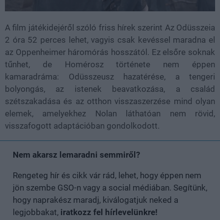
A film játékidejéről szóló friss hírek szerint Az Odüsszeia
2 óra 52 perces lehet, vagyis csak kevéssel maradna el
az Oppenheimer háromórás hosszától. Ez elsőre soknak
tűnhet, de Homérosz története nem éppen
kamaradráma: Odüsszeusz hazatérése, a tengeri
bolyongás, az istenek beavatkozása, a család
szétszakadása és az otthon visszaszerzése mind olyan
elemek, amelyekhez Nolan láthatóan nem rövid,
visszafogott adaptációban gondolkodott.
Nem akarsz lemaradni semmiről?
Rengeteg hír és cikk vár rád, lehet, hogy éppen nem
jön szembe GSO-n vagy a social médiában. Segítünk,
hogy naprakész maradj, kiválogatjuk neked a
legjobbakat,
iratkozz fel hírlevelünkre!