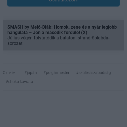
SMASH by Meló-Diák: Homok, zene és a nyár legjobb
hangulata – Jön a második forduló! (X)
Július végén folytatódik a balatoni strandröplabda-
sorozat.
Címkék:
#japán
#polgármester
#szülési szabadság
#shoko kawata