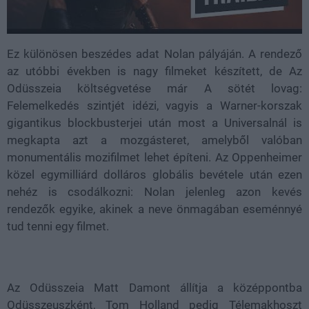
Ez különösen beszédes adat Nolan pályáján. A rendező
az utóbbi években is nagy filmeket készített, de Az
Odüsszeia költségvetése már A sötét lovag:
Felemelkedés szintjét idézi, vagyis a Warner-korszak
gigantikus blockbusterjei után most a Universalnál is
megkapta azt a mozgásteret, amelyből valóban
monumentális mozifilmet lehet építeni. Az Oppenheimer
közel egymilliárd dolláros globális bevétele után ezen
nehéz is csodálkozni: Nolan jelenleg azon kevés
rendezők egyike, akinek a neve önmagában eseménnyé
tud tenni egy filmet.
Az Odüsszeia Matt Damont állítja a középpontba
Odüsszeuszként, Tom Holland pedig Télemakhoszt