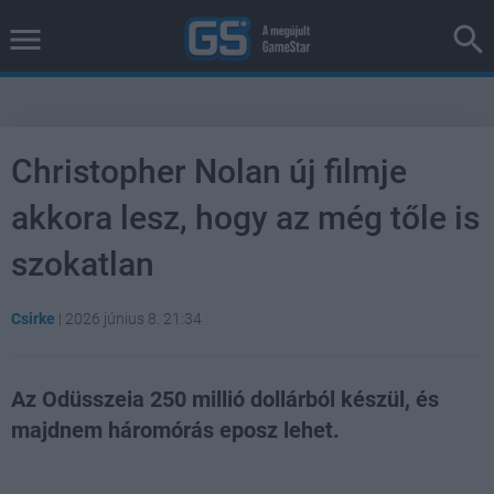
Christopher Nolan új filmje
akkora lesz, hogy az még tőle is
szokatlan
Csirke
|
2026 június 8. 21:34
Az Odüsszeia 250 millió dollárból készül, és
majdnem háromórás eposz lehet.
Loaded
:
Unmute
38.26%