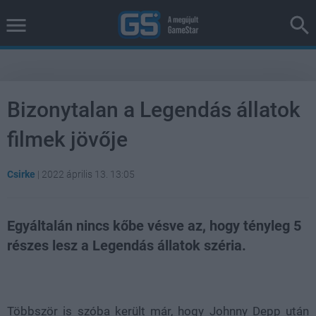
Bizonytalan a Legendás állatok
filmek jövője
Csirke
|
2022 április 13. 13:05
Egyáltalán nincs kőbe vésve az, hogy tényleg 5
részes lesz a Legendás állatok széria.
Loaded
:
Unmute
38.35%
Többször is szóba került már, hogy Johnny Depp után