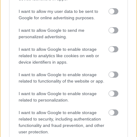
A 2005 óta az Activision tulajdonában lévő
Vicarious Visions stúdiót most újabb
I want to allow my user data to be sent to
Google for online advertising purposes.
változtatás éri.
I want to allow Google to send me
Loaded
:
Unmute
21.86%
personalized advertising.
Ugyan kiemelkedően értékes IP-k vannak az Activision
I want to allow Google to enable storage
Blizzard tulajdonában, a megfelelő szakemberek nélkül a
related to analytics like cookies on web or
device identifiers in apps.
vezetőség nem tud semmit sem kihozni belőlük. Az
utóbbi években nem kizárt, hogy a tehetség és a
I want to allow Google to enable storage
tapasztalat tekintetében megcsappantak a készletek a
related to functionality of the website or app.
kiadóóriáshoz tartozó stúdióknál, ugyanis a több körben
történt leépítések mellett több kulcsfigura is távozott,
I want to allow Google to enable storage
related to personalization.
részben saját indokok, részben a céget övező botrányok
miatt. Így nem meglepő, hogy a megbízható kollégákat
I want to allow Google to enable storage
igyekszik minél szorosabb kötelékekkel magához fűzni a
related to security, including authentication
vállalat, ez történt nemrég a Vicarious Visions
functionality and fraud prevention, and other
csapatával is.
user protection.