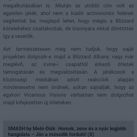
megalkotásában is. Miután az utóbbi cím volt az
egyetlen játék, ahol nem a kiadó activisionös felének
segítettek be, meglepő lehet, hogy mégis a Blizzard
kötelekéhez csatlakoztak, de bizonyára okkal döntöttek
így a vezetők.
Azt természetesen még nem tudjuk, hogy saját
projekten dolgozik-e majd a Blizzard Albany, vagy már
meglévő, az irvine-i csapattól érkező ötletek
támogatásán és megvalósításán. A játékosok a
közösségi médiában adott reakcióik alapján
mindenesetre nem örülnek, sokan sajnálják, hogy az
egykori Vicarious Visions várhatóan nem dolgozhat
majd kifejezetten új ötleteken.
SMASH by Meló-Diák: Homok, zene és a nyár legjobb
hangulata – Jön a második forduló! (X)