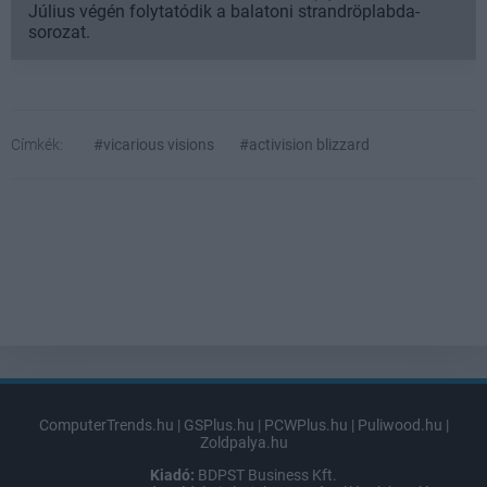
Július végén folytatódik a balatoni strandröplabda-
sorozat.
Címkék:
#vicarious visions
#activision blizzard
ComputerTrends.hu
|
GSPlus.hu
|
PCWPlus.hu
|
Puliwood.hu
|
Zoldpalya.hu
Kiadó:
BDPST Business Kft.