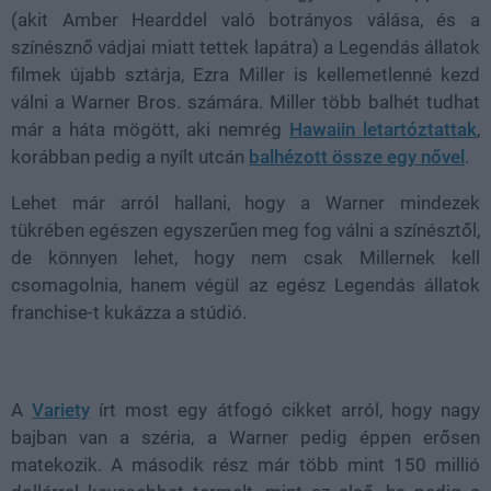
(akit Amber Hearddel való botrányos válása, és a
színésznő vádjai miatt tettek lapátra) a Legendás állatok
filmek újabb sztárja, Ezra Miller is kellemetlenné kezd
válni a Warner Bros. számára. Miller több balhét tudhat
már a háta mögött, aki nemrég
Hawaiin letartóztattak
,
korábban pedig a nyílt utcán
balhézott össze egy nővel
.
Lehet már arról hallani, hogy a Warner mindezek
tükrében egészen egyszerűen meg fog válni a színésztől,
de könnyen lehet, hogy nem csak Millernek kell
csomagolnia, hanem végül az egész Legendás állatok
franchise-t kukázza a stúdió.
A
Variety
írt most egy átfogó cikket arról, hogy nagy
bajban van a széria, a Warner pedig éppen erősen
matekozik. A második rész már több mint 150 millió