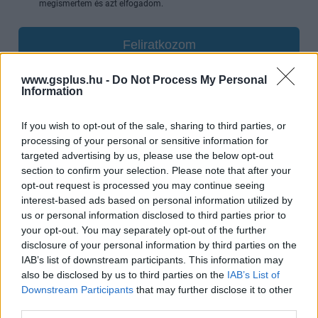
megismertem és azt elfogadom.
Feliratkozom
www.gsplus.hu -
Do Not Process My Personal
Information
SMASH by Meló-Diák: Homok, zene és a nyár legjobb
If you wish to opt-out of the sale, sharing to third parties, or
hangulata – Jön a második forduló! (X)
Július végén folytatódik a balatoni strandröplabda-
processing of your personal or sensitive information for
sorozat.
targeted advertising by us, please use the below opt-out
section to confirm your selection. Please note that after your
opt-out request is processed you may continue seeing
interest-based ads based on personal information utilized by
us or personal information disclosed to third parties prior to
Címkék:
#legendás állatok 3
#legendás állatok: dumbledore
your opt-out. You may separately opt-out of the further
disclosure of your personal information by third parties on the
titkai
#dumbledore
#fantastic beasts: the secrets of
IAB’s list of downstream participants. This information may
dumbledore
#harry potter
#fantastic beasts
also be disclosed by us to third parties on the
IAB’s List of
Downstream Participants
that may further disclose it to other
third parties.