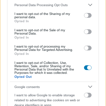
Please note that this website/app uses one or more Google
Personal Data Processing Opt Outs
services and may gather and store information including but
not limited to your visit or usage behaviour. You may click to
I want to opt-out of the Sharing of my
personal data.
grant or deny consent to Google and its third-party tags to
Opted In
use your data for below specified purposes in below Google
consent section.
I want to opt-out of the Sale of my
Personal Data.
Hozzászólások
Opted In
I want to opt-out of processing my
Personal Data for Targeted Advertising.
Opted In
Teljesen megszűnt a Vicarious
I want to opt-out of Collection, Use,
Retention, Sale, and/or Sharing of my
Visions, a Tony Hawk's Pro
Personal Data that Is Unrelated with the
Purposes for which it was collected.
Skater 1+2 fejlesztője
Opted Out
Google consents
TÁ
|
2022 április 14. 07:16
I want to allow Google to enable storage
related to advertising like cookies on web or
device identifiers in apps.