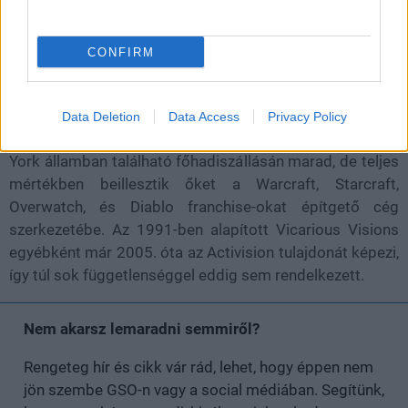
CONFIRM
A stúdió hivatalos Twitter-fiókjára kedden került ki az
üzenet, miszerint a cég hivatalosan is egyesült a Blizzard
Entertainmenttel, és a stúdiót ezentúl Blizzard Albanynek
Data Deletion
Data Access
Privacy Policy
hívják majd. A csapat továbbra is a megszokott, New
York államban található főhadiszállásán marad, de teljes
mértékben beillesztik őket a Warcraft, Starcraft,
Overwatch, és Diablo franchise-okat építgető cég
szerkezetébe. Az 1991-ben alapított Vicarious Visions
egyébként már 2005. óta az Activision tulajdonát képezi,
így túl sok függetlenséggel eddig sem rendelkezett.
Nem akarsz lemaradni semmiről?
Rengeteg hír és cikk vár rád, lehet, hogy éppen nem
jön szembe GSO-n vagy a social médiában. Segítünk,