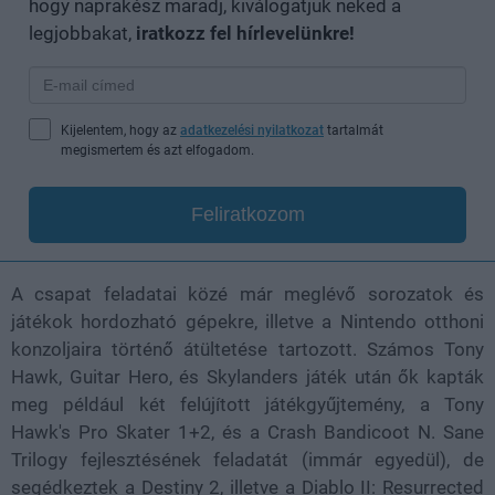
hogy naprakész maradj, kiválogatjuk neked a
legjobbakat,
iratkozz fel hírlevelünkre!
Kijelentem, hogy az
adatkezelési nyilatkozat
tartalmát
megismertem és azt elfogadom.
Feliratkozom
A csapat feladatai közé már meglévő sorozatok és
játékok hordozható gépekre, illetve a Nintendo otthoni
konzoljaira történő átültetése tartozott. Számos Tony
Hawk, Guitar Hero, és Skylanders játék után ők kapták
meg például két felújított játékgyűjtemény, a Tony
Hawk's Pro Skater 1+2, és a Crash Bandicoot N. Sane
Trilogy fejlesztésének feladatát (immár egyedül), de
segédkeztek a Destiny 2, illetve a Diablo II: Resurrected