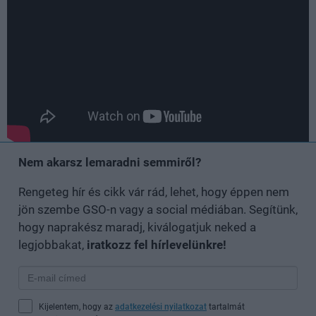
Nem akarsz lemaradni semmiről?
Rengeteg hír és cikk vár rád, lehet, hogy éppen nem
jön szembe GSO-n vagy a social médiában. Segítünk,
hogy naprakész maradj, kiválogatjuk neked a
legjobbakat,
iratkozz fel hírlevelünkre!
Kijelentem, hogy az
adatkezelési nyilatkozat
tartalmát