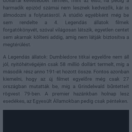
dollárral kevesebbet termelt, mint az első, ha pedig a
harmadik epizód számai nem lesznek kedvezők, kár is
álmodozni a folytatásról. A stúdió egyébként még be
sem rendelte a 4. Legendás állatok filmek
forgatókönyvét, szóval világosan látszik, egyetlen centet
sem akarnak költeni addig, amíg nem látják biztosítva a
megtérülést.
A Legendás állatok: Dumbledore titkai egyelőre nem áll
jól, nyitóhétvégéjén csak 58 millió dollárt termelt, míg a
második rész anno 191-et hozott össze. Fontos azonban
kiemelni, hogy az új filmet egyelőre még csak 27
országban mutatták be, míg a Grindelwald bűntetteit
rögvest 79-ben. A premier hazánkban holnap lesz
esedékes, az Egyesült Államokban pedig csak pénteken.