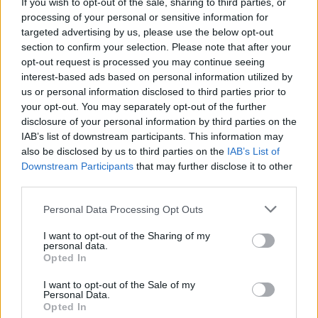
If you wish to opt-out of the sale, sharing to third parties, or
az ilyen tüneteket puszta szégyenérzetből vagy azért,
processing of your personal or sensitive information for
mert ritkának tartják.
targeted advertising by us, please use the below opt-out
section to confirm your selection. Please note that after your
A színész később egy újabb videóban megköszönte a
opt-out request is processed you may continue seeing
rajongói támogatást, és azt mondta, készen áll felvenni a
interest-based ads based on personal information utilized by
us or personal information disclosed to third parties prior to
harcot a betegséggel. Mane legismertebb szerepe
your opt-out. You may separately opt-out of the further
Kardfog volt a 2000-es X-Menben, de 2024-ben a
disclosure of your personal information by third parties on the
Deadpool és Rozsomákban
is visszatért a karakterhez.
IAB’s list of downstream participants. This information may
Emellett szerepelt a Trójában, a Doom Patrolban,
also be disclosed by us to third parties on the
IAB’s List of
valamint Rob Zombie Halloween-filmjeiben is, ahol
Downstream Participants
that may further disclose it to other
third parties.
Michael Myerst alakította.
Please note that this website/app uses one or more Google
Personal Data Processing Opt Outs
services and may gather and store information including but
not limited to your visit or usage behaviour. You may click to
I want to opt-out of the Sharing of my
SMASH by Meló-Diák: Homok, zene és a nyár legjobb
personal data.
grant or deny consent to Google and its third-party tags to
hangulata – Jön a második forduló! (X)
Opted In
use your data for below specified purposes in below Google
Július végén folytatódik a balatoni strandröplabda-
consent section.
sorozat.
I want to opt-out of the Sale of my
Personal Data.
Opted In