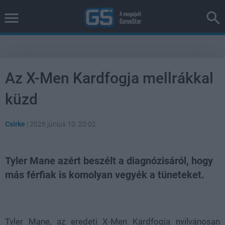
Az X-Men Kardfogja mellrákkal
küzd
Csirke
|
2026 június 10. 20:02
Tyler Mane azért beszélt a diagnózisáról, hogy
más férfiak is komolyan vegyék a tüneteket.
Loaded
:
Unmute
38.22%
Tyler Mane, az eredeti X-Men Kardfogja nyilvánosan