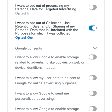
I want to opt-out of processing my
Personal Data for Targeted Advertising.
Opted In
Címkék:
#sabretooth
#kardfog
#x-men
#marvel
#tyler mane
I want to opt-out of Collection, Use,
Retention, Sale, and/or Sharing of my
Personal Data that Is Unrelated with the
Purposes for which it was collected.
Opted Out
Google consents
I want to allow Google to enable storage
related to advertising like cookies on web or
device identifiers in apps.
Hozzászólások
I want to allow my user data to be sent to
Google for online advertising purposes.
I want to allow Google to send me
Új Vakondok-film készül a
personalized advertising.
magyar 8 bites hőskorról
I want to allow Google to enable storage