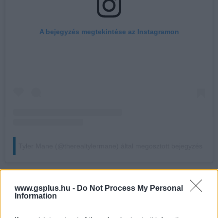
A bejegyzés megtekintése az Instagramon
Tyler Mane (@therealtylermane) által megosztott bejegyzés
Mane arra kérte követőit, hogy beszéljenek a férfi
www.gsplus.hu -
Do Not Process My Personal
mellrákról, és vegyék komolyan a gyanús elváltozásokat.
Information
Üzenete szerint ha időben felismerik, a betegség jól
kezelhető, ezért fontos, hogy a férfiak se söpörjék félre