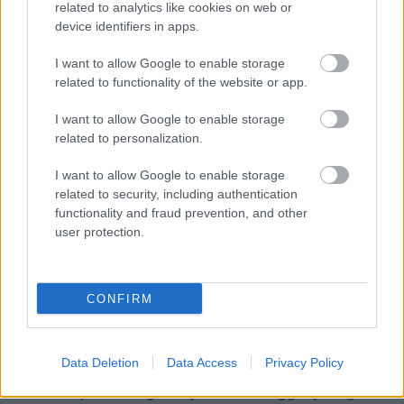
related to analytics like cookies on web or
device identifiers in apps.
Csirke
|
2026 június 10. 16:12
I want to allow Google to enable storage
related to functionality of the website or app.
Indiegogo helyett Stripe-linkeken lehet
I want to allow Google to enable storage
támogatni a hatodik részt.
related to personalization.
Loaded
:
Unmute
21.65%
I want to allow Google to enable storage
related to security, including authentication
Új résszel folytatódhat a
Vakondok
dokumentumfilm-
functionality and fraud prevention, and other
user protection.
sorozat, amely ezúttal a magyar személyi
számítógépezés nyolcvanas évekbeli hőskorát dolgozná
fel. A Vakondok 6 nem egyszerűen régi gépekről, sárguló
CONFIRM
billentyűkről és retrós nosztalgiáról akar mesélni, hanem
arról a korszakról, amikor mérnökök, klubosok, gyári
technikusok, tinédzserek, forrasztósoron dolgozó
Data Deletion
Data Access
Privacy Policy
asszonyok és látássérült alkotók próbálták meg saját
kézzel felépíteni a digitális jövőt a vasfüggöny mögött.