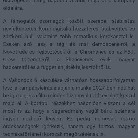
összegeket pedig naponta vezetik majd át a kampány
oldalára.
A támogatói csomagok között szerepel stáblistás
névfeltüntetés, korai digitális hozzáférés, stábvetítés és
zártkörű buli, valamint több tematikus kerekasztal is.
Ezeken szó lesz a régi és mai demoscene-ről, a
Novotrade-es fejlesztésekről, a Chromance és az F.B.I.
Crew történetéről, a kilencvenes évek magyar
hackereiről és a független játékfejlesztőkről is.
A Vakondok 6 készülése várhatóan hosszabb folyamat
lesz, a kampányleírás alapján a munka 2027-ben indulhat
be igazán, és a film minden bizonnyal több év alatt készül
majd el. A korábbi részekhez hasonlóan viszont a cél
most is az, hogy a végeredmény végül bárki számára
ingyen nézhető legyen. Ez pedig nemcsak retrós
érdekességnek ígérkezik, hanem egy fontos magyar
technikatörténeti korszak megőrzésének is.