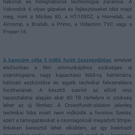
háborúk és hidegháborús technológiai paranoia. A
Vakondok 6 olyan gépeket és fejlesztéseket idéz majd
meg, mint a Mickey 80, a HT-1080Z, a Homelab, az
Aircomp, a Brailab, a Primo, a Videoton TVC vagy a
Proper-16.
A kampány célja 5 millió forint összegyűjtése
, amelyet
elsősorban a film utómunkájához szükséges új
számítógépre, nagy kapacitású NAS-ra, háttértárra,
hálózati eszközökre és egyéb technikai felszerelésre
fordítanának. A készítő szerint az előző rész
tapasztalatai alapján akár 80 TB tárhelyre is szükség
lehet az új filmhez. A Crowdfundr-oldalon jelenleg
technikai hiba miatt nem működik a forintos fizetés,
ezért a támogatásokat a csomagoknál megadott Stripe-
linkeken keresztül lehet elküldeni, az így beérkező