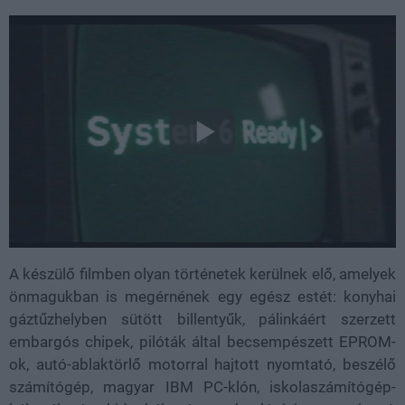
A készülő filmben olyan történetek kerülnek elő, amelyek
önmagukban is megérnének egy egész estét: konyhai
gáztűzhelyben sütött billentyűk, pálinkáért szerzett
embargós chipek, pilóták által becsempészett EPROM-
ok, autó-ablaktörlő motorral hajtott nyomtató, beszélő
számítógép, magyar IBM PC-klón, iskolaszámítógép-