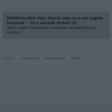
SMASH by Meló-Diák: Homok, zene és a nyár legjobb
hangulata – Jön a második forduló! (X)
Július végén folytatódik a balatoni strandröplabda-
sorozat.
Címkék:
#vakondok
#vakondok 6
#8 bit