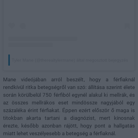
Tyler Mane (@therealtylermane) által megosztott bejegyzés
Mane videójában arról beszélt, hogy a férfiaknál
rendkívül ritka betegségről van szó: állítása szerint élete
során körülbelül 750 férfiból egynél alakul ki mellrák, és
az összes mellrákos eset mindössze nagyjából egy
százaléka érint férfiakat. Éppen ezért először ő maga is
titokban akarta tartani a diagnózist, mert kínosnak
érezte, később azonban rájött, hogy pont a hallgatás
miatt lehet veszélyesebb a betegség a férfiaknál.