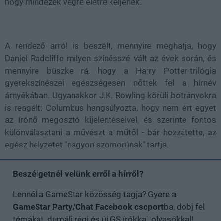
hogy mindezek végre életre keljenek.
A rendező arról is beszélt, mennyire meghatja, hogy
Daniel Radcliffe milyen színésszé vált az évek során, és
mennyire büszke rá, hogy a Harry Potter-trilógia
gyerekszínészei egészségesen nőttek fel a hírnév
árnyékában. Ugyanakkor J.K. Rowling körüli botrányokra
is reagált: Columbus hangsúlyozta, hogy nem ért egyet
az írónő megosztó kijelentéseivel, és szerinte fontos
különválasztani a művészt a műtől - bár hozzátette, az
egész helyzetet "nagyon szomorúnak" tartja.
Beszélgetnél velünk erről a hírről?
Lennél a GameStar közösség tagja? Gyere a
GameStar Party/Chat Facebook csoport
ba, dobj fel
témákat, dumálj régi és új GS írókkal, olvasókkal!