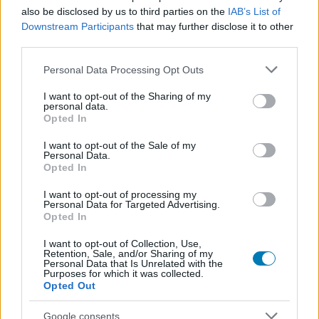
also be disclosed by us to third parties on the
IAB’s List of
Downstream Participants
that may further disclose it to other
third parties.
Please note that this website/app uses one or more Google
Personal Data Processing Opt Outs
Hozzászólások
services and may gather and store information including but
not limited to your visit or usage behaviour. You may click to
I want to opt-out of the Sharing of my
personal data.
grant or deny consent to Google and its third-party tags to
Opted In
use your data for below specified purposes in below Google
Nagyon közel lehet a Forza
consent section.
I want to opt-out of the Sale of my
Personal Data.
Horizon 6 hivatalos bejelentése
Opted In
I want to opt-out of processing my
Personal Data for Targeted Advertising.
Rixon
|
2025 augusztus 25. 20:02
Opted In
I want to opt-out of Collection, Use,
Retention, Sale, and/or Sharing of my
Egyre több a pletyka a projektről, melyeket több
Personal Data that Is Unrelated with the
Purposes for which it was collected.
forrás is megerősít.
Opted Out
Loaded
:
Unmute
Google consents
20.81%