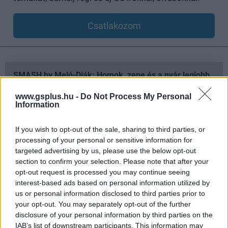
Csatlakozom
SMASH by Meló-Diák: Homok, zene és a nyár legjobb
hangulata – Jön a második forduló! (X)
Július végén folytatódik a balatoni strandröplabda-
www.gsplus.hu -
Do Not Process My Personal
sorozat.
Information
If you wish to opt-out of the sale, sharing to third parties, or
processing of your personal or sensitive information for
targeted advertising by us, please use the below opt-out
Címkék:
#warner
#hbo max
#harry potter
#chris
section to confirm your selection. Please note that after your
opt-out request is processed you may continue seeing
columbus
#j.k. rowling
interest-based ads based on personal information utilized by
us or personal information disclosed to third parties prior to
your opt-out. You may separately opt-out of the further
disclosure of your personal information by third parties on the
IAB’s list of downstream participants. This information may