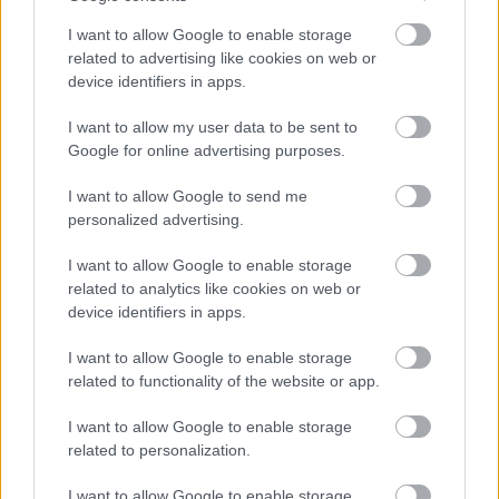
I want to allow Google to enable storage
A videojátékos pletykák újra felpörögtek a Gamescom
related to advertising like cookies on web or
lezárulta után, hiszen közeledik a szeptemberi Tokyo
device identifiers in apps.
Game Show. Több megbízható szivárogtató állítja, hogy
a Microsoft a japán rendezvényen jelenti be a Forza
I want to allow my user data to be sent to
Google for online advertising purposes.
Horizon sorozat következő részét. A híresztelések
szerint ugyanis
a Forza Horizon 6 Japánban fog
I want to allow Google to send me
játszódni
, ami indokolttá tenné, hogy a bejelentés éppen
personalized advertising.
Tokióban történjen meg.
I want to allow Google to enable storage
A hétvégén a
Windows Central
számolt be arról, hogy
related to analytics like cookies on web or
belső dokumentumokat látott a játék bejelentésével
device identifiers in apps.
kapcsolatban, amelyeket később
NateTheHate
és az
I want to allow Google to enable storage
Insider Gaming
újságírója, Tom Henderson is
related to functionality of the website or app.
megerősített. Mindannyian azt állítják, hogy a Forza
Horizon 6 valóban Japánba helyezi át a sorozatot. Bár
I want to allow Google to enable storage
related to personalization.
hivatalos megerősítés még nem érkezett, az egymástól
független források egybehangzó állítása erősíti a
I want to allow Google to enable storage