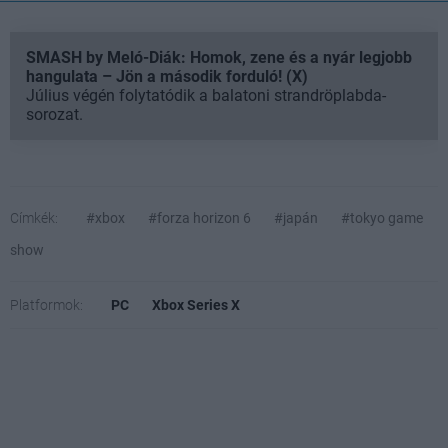
SMASH by Meló-Diák: Homok, zene és a nyár legjobb
hangulata – Jön a második forduló! (X)
Július végén folytatódik a balatoni strandröplabda-
sorozat.
Címkék:
#xbox
#forza horizon 6
#japán
#tokyo game
show
Platformok:
PC
Xbox Series X