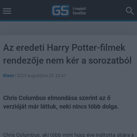
Az eredeti Harry Potter-filmek
rendezője nem kér a sorozatból
Rixon
|
2025 augusztus 25. 20:41
Chris Columbus elmondása szerint az ő
verzióját már láttuk, neki nincs több dolga.
Loaded
:
Unmute
37.00%
Chris Columbus, aki több mint húsz éve indította útjára a