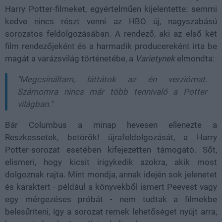
Harry Potter-filmeket, egyértelműen kijelentette: semmi
kedve nincs részt venni az HBO új, nagyszabású
sorozatos feldolgozásában. A rendező, aki az első két
film rendezőjeként és a harmadik producereként írta be
magát a varázsvilág történetébe, a
Varietynek
elmondta:
"Megcsináltam, láttátok az én verziómat.
Számomra nincs már több tennivaló a Potter
világban."
Bár Columbus a minap hevesen ellenezte a
Reszkessetek, betörők! újrafeldolgozását, a Harry
Potter-sorozat esetében kifejezetten támogató. Sőt,
elismeri, hogy kicsit irigykedik azokra, akik most
dolgoznak rajta. Mint mondja, annak idején sok jelenetet
és karaktert - például a könyvekből ismert Peevest vagy
egy mérgezéses próbát - nem tudtak a filmekbe
belesűríteni, így a sorozat remek lehetőséget nyújt arra,